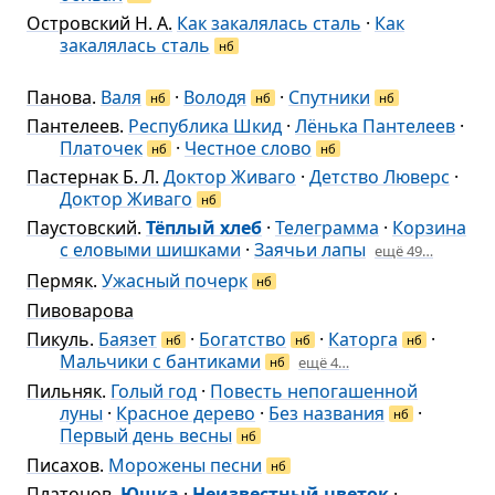
Островский Н. А.
Как закалялась сталь
·
Как
закалялась сталь
нб
Панова
.
Валя
·
Володя
·
Спутники
нб
нб
нб
Пантелеев
.
Республика Шкид
·
Лёнька Пантелеев
·
Платочек
·
Честное слово
нб
нб
Пастернак Б. Л.
Доктор Живаго
·
Детство Люверс
·
Доктор Живаго
нб
Паустовский
.
Тёплый хлеб
·
Телеграмма
·
Корзина
с еловыми шишками
·
Заячьи лапы
ещё 49…
Пермяк
.
Ужасный почерк
нб
Пивоварова
Пикуль
.
Баязет
·
Богатство
·
Каторга
·
нб
нб
нб
Мальчики с бантиками
ещё 4…
нб
Пильняк
.
Голый год
·
Повесть непогашенной
луны
·
Красное дерево
·
Без названия
·
нб
Первый день весны
нб
Писахов
.
Морожены песни
нб
Платонов
.
Юшка
·
Неизвестный цветок
·