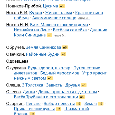
Новиков-Прибой
.
Цусима
нб
Носов Е. И.
Кукла
·
Живое пламя
·
Красное вино
победы
·
Алюминиевое солнце
ещё 9…
Носов Н. Н.
Витя Малеев в школе и дома
·
Незнайка на Луне
·
Весёлая семейка
·
Дневник
Коли Синицына
ещё 6…
нб
Обручев
.
Земля Санникова
нб
Овечкин
.
Районные будни
нб
Одоевцева
Окуджава
.
Будь здоров, школяр
·
Путешествие
дилетантов
·
Бедный Авросимов
·
Утро красит
нежным светом
нб
Олеша
.
3 Толстяка
·
Зависть
·
Друзья
нб
Осеева
.
Динка
·
Динка прощается с детством
·
Васёк Трубачёв и его товарищи
нб
Осоргин
.
Пенсне
·
Выбор невесты
·
Земля
·
нб
нб
Приключение куклы
·
Шахматный
нб
болван
нб