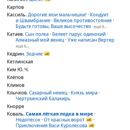
Карпов
Кассиль
.
Дорогие мои мальчишки!
·
Кондуит
и Швамбрания
·
Великое противостояние
·
Будьте готовы, Ваше высочество
ещё 9…
Катаев
.
Сын полка
·
Белеет парус одинокий
·
Алмазный мой венец
·
Уже написан Вертер
ещё 6…
Кедрин
.
Зодчие
нб
Кетлинская
Ким Ю. Ч.
Клёпов
Климов
Клычков
.
Сахарный немец
·
Князь мира
·
Чертухинский балакирь
Кнорре
Коваль
.
Самая лёгкая лодка в мире
·
Недопёсок
·
От красных ворот
·
нб
Приключения Васи Куролесова
нб