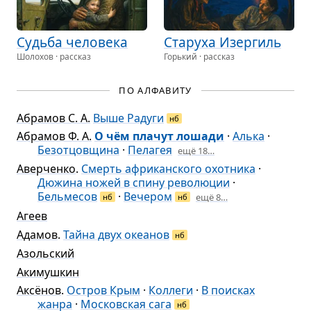
Судьба чело­века
Ста­руха Изер­гиль
Шолохов · рассказ
Горький · рассказ
ПО АЛФАВИТУ
Абрамов С. А.
Выше Радуги
нб
Абрамов Ф. А.
О чём плачут лошади
·
Алька
·
Безотцовщина
·
Пелагея
ещё 18…
Аверченко
.
Смерть африканского охотника
·
Дюжина ножей в спину революции
·
Бельмесов
·
Вечером
ещё 8…
нб
нб
Агеев
Адамов
.
Тайна двух океанов
нб
Азольский
Акимушкин
Аксёнов
.
Остров Крым
·
Коллеги
·
В поисках
жанра
·
Московская сага
нб