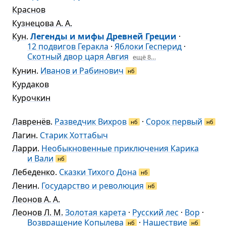
Краснов
Кузнецова А. А.
Кун
.
Легенды и мифы Древней Греции
·
12 подвигов Геракла
·
Яблоки Гесперид
·
Скотный двор царя Авгия
ещё 8…
Кунин
.
Иванов и Рабинович
нб
Курдаков
Курочкин
Лавренёв
.
Разведчик Вихров
·
Сорок первый
нб
нб
Лагин
.
Старик Хоттабыч
Ларри
.
Необыкновенные приключения Карика
и Вали
нб
Лебеденко
.
Сказки Тихого Дона
нб
Ленин
.
Государство и революция
нб
Леонов А. А.
Леонов Л. М.
Золотая карета
·
Русский лес
·
Вор
·
Возвращение Копылева
·
Нашествие
нб
нб