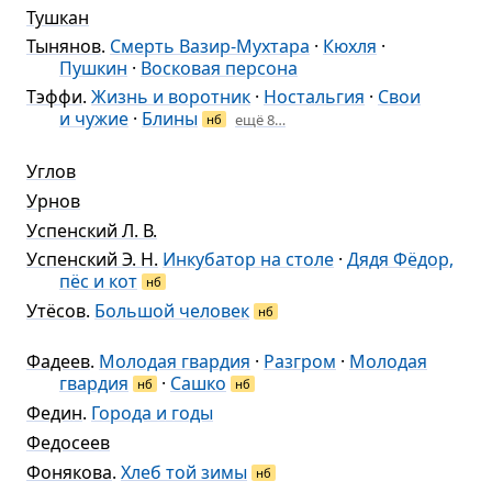
Тушкан
Тынянов
.
Смерть Вазир-Мухтара
·
Кюхля
·
Пушкин
·
Восковая персона
Тэффи
.
Жизнь и воротник
·
Ностальгия
·
Свои
и чужие
·
Блины
ещё 8…
нб
Углов
Урнов
Успенский Л. В.
Успенский Э. Н.
Инкубатор на столе
·
Дядя Фёдор,
пёс и кот
нб
Утёсов
.
Большой человек
нб
Фадеев
.
Молодая гвардия
·
Разгром
·
Молодая
гвардия
·
Сашко
нб
нб
Федин
.
Города и годы
Федосеев
Фонякова
.
Хлеб той зимы
нб