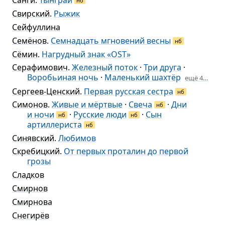
Санги
.
Тынграй
нб
Свирский
.
Рыжик
Сейфуллина
Семёнов
.
Семнадцать мгновений весны
нб
Сёмин
.
Нагрудный знак «ОSТ»
Серафимович
.
Железный поток
·
Три друга
·
Воробьиная ночь
·
Маленький шахтёр
ещё 4…
Сергеев-Ценский
.
Первая русская сестра
нб
Симонов
.
Живые и мёртвые
·
Свеча
·
Дни
нб
и ночи
·
Русские люди
·
Сын
нб
нб
артиллериста
нб
Синявский
.
Любимов
Скребицкий
.
От первых проталин до первой
грозы
Сладков
Смирнов
Смирнова
Снегирёв