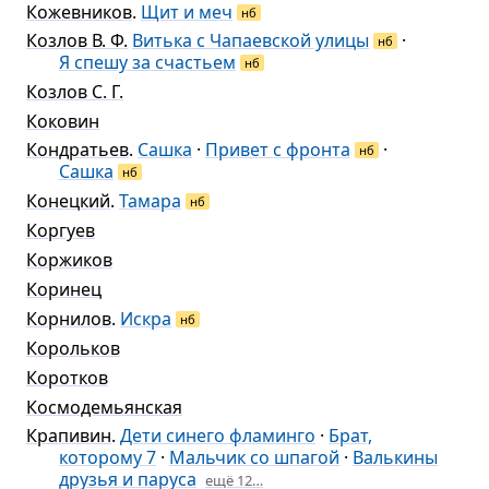
Кожевников
.
Щит и меч
нб
Козлов В. Ф.
Витька с Чапаевской улицы
·
нб
Я спешу за счастьем
нб
Козлов С. Г.
Коковин
Кондратьев
.
Сашка
·
Привет с фронта
·
нб
Сашка
нб
Конецкий
.
Тамара
нб
Коргуев
Коржиков
Коринец
Корнилов
.
Искра
нб
Корольков
Коротков
Космодемьянская
Крапивин
.
Дети синего фламинго
·
Брат,
которому 7
·
Мальчик со шпагой
·
Валькины
друзья и паруса
ещё 12…