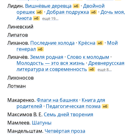
Лидин
.
Вишнёвые деревца
·
Двойной
нб
орешек
·
Добрая подружка
·
Дочь моя,
нб
нб
Анюта
ещё 19…
нб
Линевский
Липатов
Лиханов
.
Последние холода
·
Крёсна
·
Мой
нб
генерал
нб
Лихачёв
.
Земля родная
·
Слово к молодым
·
Молодость — это вся жизнь
·
Древнерусская
литература и современность
ещё 8…
нб
Лихоносов
Лотман
Макаренко
.
Флаги на башнях
·
Книга для
родителей
·
Педагогическая поэма
нб
Максимов В. Е.
Семь дней творения
Мамлеев
.
Шатуны
Мандельштам
.
Четвёртая проза