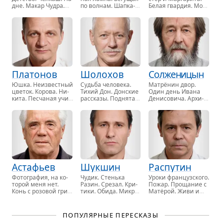
дне. Макар Чудра.
по вол­нам. Шапка-
Белая гвар­дия. Мор­
Песня о Со­ко­ле, …
не­ви­дим­ка
. Рай, …
фий. Бег
. Батум, …
Платонов
Шолохов
Солженицын
Юшка. Не­из­вест­ный
Судь­ба че­ло­ве­ка.
Мат­рёнин двор.
цве­ток. Ко­ро­ва. Ни­
Тихий Дон. Дон­ские
Один день Ивана
ки­та. Пес­ча­ная учи­
рас­ска­зы. Под­ня­тая
Де­ни­со­ви­ча. Ар­хи­
тель­ни­ца. Фро, …
це­ли­на
. Ба­тра­ки, …
пе­лаг ГУЛАГ
. Как
жаль, …
Астафьев
Шукшин
Распутин
Фо­то­гра­фия, на ко­
Чудик. Стень­ка
Уроки фран­цуз­ско­го.
то­рой меня нет.
Разин. Сре­зал. Кри­
Пожар. Про­ща­ние с
Конь с ро­зо­вой гри­
ти­ки. Обида. Ми­кро­
Матёрой. Живи и
вой. Царь-рыба, …
скоп. Са­пож­ки
.
помни. Ру­доль­
Одни, …
фио, …
ПОПУЛЯРНЫЕ ПЕРЕСКАЗЫ