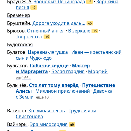
Браун Ж. А.
Звонок из Ленинграда
·
Зорькина
нб
песня
нб
Бременер
Бруштейн
.
Дорога уходит в даль…
нб
Брюсов
.
Огненный ангел
·
В зеркале
·
нб
Творчество
нб
Будогоская
Булатов
.
Царевна-лягушка
·
Иван — крестьянский
сын и Чудо-юдо
Булгаков
.
Собачье сердце
·
Мастер
и Маргарита
·
Белая гвардия
·
Морфий
ещё 66…
Булычёв
.
Сто лет тому вперёд
·
Путешествие
Алисы
·
Миллион приключений
·
Девочка
с Земли
ещё 10…
Вагинов
.
Козлиная песнь
·
Труды и дни
Свистонова
Вайнеры
.
Эра милосердия
нб