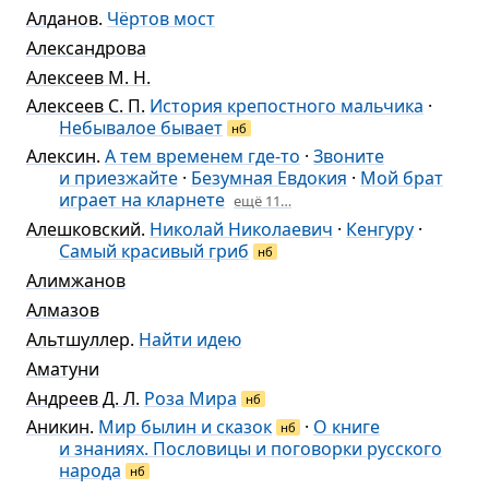
Алданов
.
Чёртов мост
Александрова
Алексеев М. Н.
Алексеев С. П.
История крепостного мальчика
·
Небывалое бывает
нб
Алексин
.
А тем временем где-то
·
Звоните
и приезжайте
·
Безумная Евдокия
·
Мой брат
играет на кларнете
ещё 11…
Алешковский
.
Николай Николаевич
·
Кенгуру
·
Самый красивый гриб
нб
Алимжанов
Алмазов
Альтшуллер
.
Найти идею
Аматуни
Андреев Д. Л.
Роза Мира
нб
Аникин
.
Мир былин и сказок
·
О книге
нб
и знаниях. Пословицы и поговорки русского
народа
нб