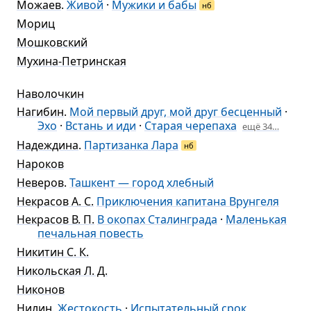
Можаев
.
Живой
·
Мужики и бабы
нб
Мориц
Мошковский
Мухина-Петринская
Наволочкин
Нагибин
.
Мой первый друг, мой друг бесценный
·
Эхо
·
Встань и иди
·
Старая черепаха
ещё 34…
Надеждина
.
Партизанка Лара
нб
Нароков
Неверов
.
Ташкент — город хлебный
Некрасов А. С.
Приключения капитана Врунгеля
Некрасов В. П.
В окопах Сталинграда
·
Маленькая
печальная повесть
Никитин С. К.
Никольская Л. Д.
Никонов
Нилин
.
Жестокость
·
Испытательный срок