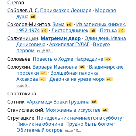
Снегов
Соболев Л. С.
Парикмахер Леонард
·
Морская
душа
нб
Соколов-Микитов
.
Зима
·
Из записных книжек.
нб
1952-1974
·
Листопадничек
·
Петька
нб
нб
нб
Солженицын
.
Матрёнин двор
·
Один день Ивана
Денисовича
·
Архипелаг ГУЛАГ
·
В круге
первом
ещё 82…
Соловьёв
.
Повесть о Ходже Насреддине
нб
Солоухин
.
Варвара Ивановна
·
Владимирские
нб
просёлки
·
Волшебная палочка
нб
Аксакова
·
Девочка на урезе моря
нб
нб
ещё 8…
Соротокина
Сотник
.
«Архимед» Вовки Грушина
нб
Станиславский
.
Моя жизнь в искусстве
нб
Стругацкие
.
Понедельник начинается в субботу
·
Пикник на обочине
·
Трудно быть богом
·
Обитаемый остров
ещё 10…