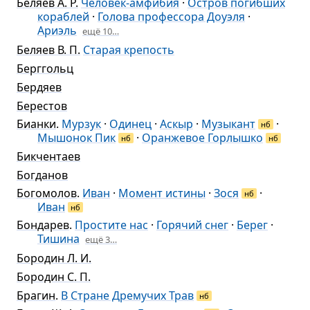
Беляев А. Р.
Человек-амфибия
·
Остров погибших
кораблей
·
Голова профессора Доуэля
·
Ариэль
ещё 10…
Беляев В. П.
Старая крепость
Берггольц
Бердяев
Берестов
Бианки
.
Мурзук
·
Одинец
·
Аскыр
·
Музыкант
·
нб
Мышонок Пик
·
Оранжевое Горлышко
нб
нб
Бикчентаев
Богданов
Богомолов
.
Иван
·
Момент истины
·
Зося
·
нб
Иван
нб
Бондарев
.
Простите нас
·
Горячий снег
·
Берег
·
Тишина
ещё 3…
Бородин Л. И.
Бородин С. П.
Брагин
.
В Стране Дремучих Трав
нб