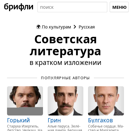
МЕНЮ
🌍
По культурам
Русская
Советская
литература
в кратком изложении
ПОПУЛЯРНЫЕ АВТОРЫ
Горький
Грин
Булгаков
Ста­ру­ха Изер­гиль.
Алые па­ру­са. Зелё­
Со­ба­чье серд­це. Ма­
Дет­ство. Чел­каш. На
ная лампа. Бе­гу­щая
стер и Мар­га­ри­та.