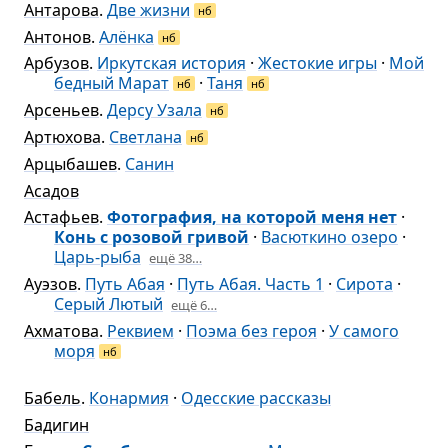
Антарова
.
Две жизни
нб
Антонов
.
Алёнка
нб
Арбузов
.
Иркутская история
·
Жестокие игры
·
Мой
бедный Марат
·
Таня
нб
нб
Арсеньев
.
Дерсу Узала
нб
Артюхова
.
Светлана
нб
Арцыбашев
.
Санин
Асадов
Астафьев
.
Фотография, на которой меня нет
·
Конь с розовой гривой
·
Васюткино озеро
·
Царь-рыба
ещё 38…
Ауэзов
.
Путь Абая
·
Путь Абая. Часть 1
·
Сирота
·
Серый Лютый
ещё 6…
Ахматова
.
Реквием
·
Поэма без героя
·
У самого
моря
нб
Бабель
.
Конармия
·
Одесские рассказы
Бадигин