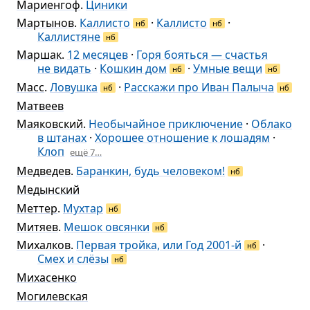
Мариенгоф
.
Циники
Мартынов
.
Каллисто
·
Каллисто
·
нб
нб
Каллистяне
нб
Маршак
.
12 месяцев
·
Горя бояться — счастья
не видать
·
Кошкин дом
·
Умные вещи
нб
нб
Масс
.
Ловушка
·
Расскажи про Иван Палыча
нб
нб
Матвеев
Маяковский
.
Необычайное приключение
·
Облако
в штанах
·
Хорошее отношение к лошадям
·
Клоп
ещё 7…
Медведев
.
Баранкин, будь человеком!
нб
Медынский
Меттер
.
Мухтар
нб
Митяев
.
Мешок овсянки
нб
Михалков
.
Первая тройка, или Год 2001-й
·
нб
Смех и слёзы
нб
Михасенко
Могилевская