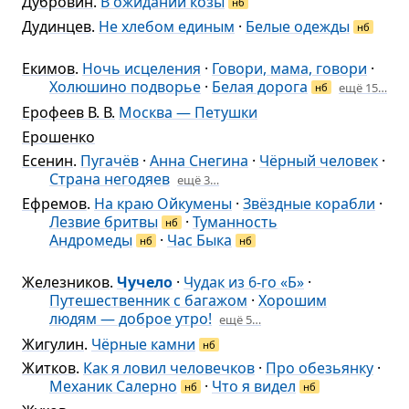
Дубровин
.
В ожидании козы
нб
Дудинцев
.
Не хлебом единым
·
Белые одежды
нб
Екимов
.
Ночь исцеления
·
Говори, мама, говори
·
Холюшино подворье
·
Белая дорога
ещё 15…
нб
Ерофеев В. В.
Москва — Петушки
Ерошенко
Есенин
.
Пугачёв
·
Анна Снегина
·
Чёрный человек
·
Страна негодяев
ещё 3…
Ефремов
.
На краю Ойкумены
·
Звёздные корабли
·
Лезвие бритвы
·
Туманность
нб
Андромеды
·
Час Быка
нб
нб
Железников
.
Чучело
·
Чудак из 6-го «Б»
·
Путешественник с багажом
·
Хорошим
людям — доброе утро!
ещё 5…
Жигулин
.
Чёрные камни
нб
Житков
.
Как я ловил человечков
·
Про обезьянку
·
Механик Салерно
·
Что я видел
нб
нб