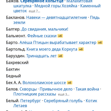
Бажов
.
Серебряное копытце
·
Малахитовая
шкатулка
·
Медной горы Хозяйка
·
Каменный
цветок
ещё 7…
Бакланов
.
Навеки — девятнадцатилетние
·
Пядь
земли
Балтер
.
До свидания, мальчики!
Бальмонт
.
Фейные сказки
нб
Барто
.
Алёша Птицын вырабатывает характер
нб
Бартольд
.
Книга моего деда Коркута
нб
Баруздин
.
Тринадцать лет
нб
Бахревский
Бахтин
Бедный
Бек А. А.
Волоколамское шоссе
нб
Белов
.
Скворцы
·
Привычное дело
·
Такая война
·
Плотницкие рассказы
ещё 3…
Белый
.
Петербург
·
Серебряный голубь
·
Котик
Летаев