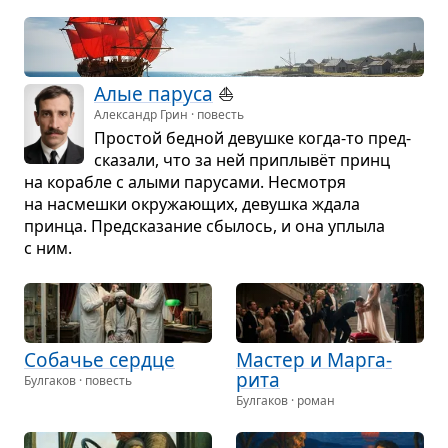
Алые паруса
⛵
Александр Грин · повесть
Про­стой бед­ной девушке когда-то пред­
ска­зали, что за ней при­плывёт принц
на кора­бле с алыми пару­сами. Несмотря
на насмешки окру­жа­ю­щих, девушка ждала
принца. Пред­ска­за­ние сбы­лось, и она уплыла
с ним.
Соба­чье сердце
Мастер и Мар­га­
рита
Булгаков · повесть
Булгаков · роман