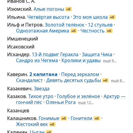
Иванов С. А.
Изюмский
.
Алые погоны
нб
Ильина
.
Четвёртая высота
·
Это моя школа
нб
Ильф и Петров
.
Золотой телёнок
·
12 стульев
·
Одноэтажная Америка
·
Честность
нб
нб
Имшенецкий
Исаковский
Искандер
.
13-й подвиг Геракла
·
Защита Чика
·
Сандро из Чегема
·
Кролики и удавы
ещё 9…
Каверин
.
2 капитана
·
Перед зеркалом
·
Скандалист
·
Девять десятых судьбы
ещё 8…
нб
Казакевич
.
Звезда
Казаков
.
Тихое утро
·
Голубое и зелёное
·
Арктур —
гончий пёс
·
Оленьи Рога
ещё 12…
Казанцев
Калашников
.
Гонимые
·
Гонители
·
нб
нб
Жестокий век
нб
Калинин
.
Цыган
нб