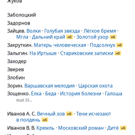
Жуков
Заболоцкий
Задорнов
Зайцев
.
Волки
·
Голубая звезда
·
Лёгкое бремя
·
Мгла
·
Дальний край
·
Золотой узор
нб
нб
Закруткин
.
Матерь человеческая
·
Подсолнух
нб
Залыгин
.
На Иртыше
·
Стариковские записки
нб
Заходер
Зверев
Злобин
Зорин
.
Варшавская мелодия
·
Царская охота
Зощенко
.
Ёлка
·
Беда
·
История болезни
·
Галоша
ещё 32…
Иванов А. С.
Вечный зов
·
Тени исчезают
нб
в полдень
нб
Иванов В. В.
Кремль
·
Московский роман
·
Дитё
нб