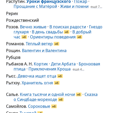
Распутин
.
Уроки французского
·
Пожар
·
Прощание с Матёрой
·
Живи и помни
ещё 7…
Рерих
Рождественский
Розов
.
Вечно живые
·
В поисках радости
·
Гнездо
глухаря
·
В день свадьбы
·
В добрый
нб
час
·
Ориентиры поведения
нб
нб
Романов
.
Тёплый ветер
нб
Рощин
.
Валентин и Валентина
Рубцов
Рыбаков А. Н.
Кортик
·
Дети Арбата
·
Бронзовая
птица
·
Приключения Кроша
ещё 4…
Рысс
.
Девочка ищет отца
нб
Рытхэу
.
Хранитель огня
нб
Салье
.
Книга тысячи и одной ночи
·
Сказка
нб
о Синдбаде-мореходе
нб
Самойлов
.
Сороковые
нб