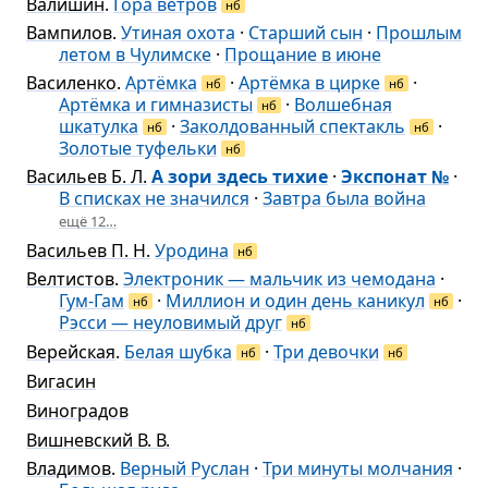
Валишин
.
Гора ветров
нб
Вампилов
.
Утиная охота
·
Старший сын
·
Прошлым
летом в Чулимске
·
Прощание в июне
Василенко
.
Артёмка
·
Артёмка в цирке
·
нб
нб
Артёмка и гимназисты
·
Волшебная
нб
шкатулка
·
Заколдованный спектакль
·
нб
нб
Золотые туфельки
нб
Васильев Б. Л.
А зори здесь тихие
·
Экспонат №
·
В списках не значился
·
Завтра была война
ещё 12…
Васильев П. Н.
Уродина
нб
Велтистов
.
Электроник — мальчик из чемодана
·
Гум-Гам
·
Миллион и один день каникул
·
нб
нб
Рэсси — неуловимый друг
нб
Верейская
.
Белая шубка
·
Три девочки
нб
нб
Вигасин
Виноградов
Вишневский В. В.
Владимов
.
Верный Руслан
·
Три минуты молчания
·