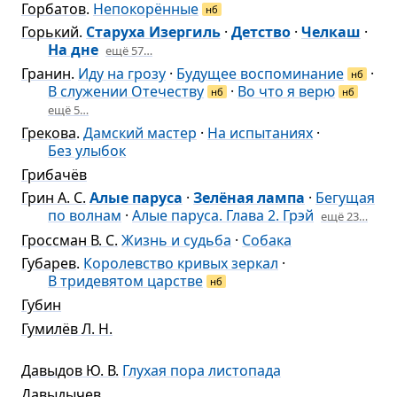
Горбатов
.
Непокорённые
нб
Горький
.
Старуха Изергиль
·
Детство
·
Челкаш
·
На дне
ещё 57…
Гранин
.
Иду на грозу
·
Будущее воспоминание
·
нб
В служении Отечеству
·
Во что я верю
нб
нб
ещё 5…
Грекова
.
Дамский мастер
·
На испытаниях
·
Без улыбок
Грибачёв
Грин А. С.
Алые паруса
·
Зелёная лампа
·
Бегущая
по волнам
·
Алые паруса. Глава 2. Грэй
ещё 23…
Гроссман В. С.
Жизнь и судьба
·
Собака
Губарев
.
Королевство кривых зеркал
·
В тридевятом царстве
нб
Губин
Гумилёв Л. Н.
Давыдов Ю. В.
Глухая пора листопада
Давыдычев