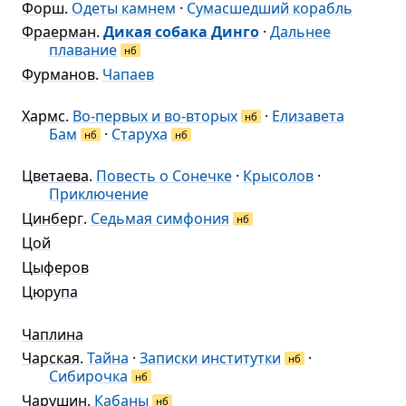
Форш
.
Одеты камнем
·
Сумасшедший корабль
Фраерман
.
Дикая собака Динго
·
Дальнее
плавание
нб
Фурманов
.
Чапаев
Хармс
.
Во-первых и во-вторых
·
Елизавета
нб
Бам
·
Старуха
нб
нб
Цветаева
.
Повесть о Сонечке
·
Крысолов
·
Приключение
Цинберг
.
Седьмая симфония
нб
Цой
Цыферов
Цюрупа
Чаплина
Чарская
.
Тайна
·
Записки институтки
·
нб
Сибирочка
нб
Чарушин
.
Кабаны
нб