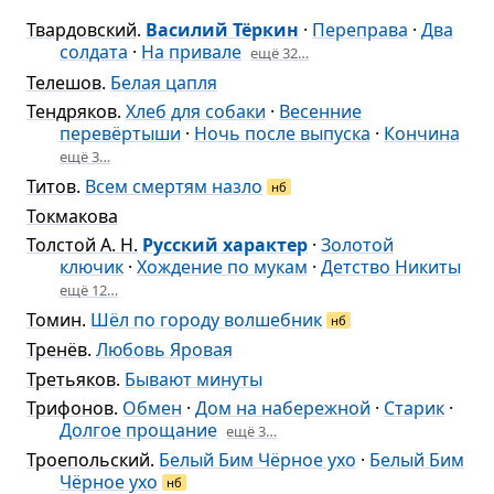
Твардовский
.
Василий Тёркин
·
Переправа
·
Два
солдата
·
На привале
ещё 32…
Телешов
.
Белая цапля
Тендряков
.
Хлеб для собаки
·
Весенние
перевёртыши
·
Ночь после выпуска
·
Кончина
ещё 3…
Титов
.
Всем смертям назло
нб
Токмакова
Толстой А. Н.
Русский характер
·
Золотой
ключик
·
Хождение по мукам
·
Детство Никиты
ещё 12…
Томин
.
Шёл по городу волшебник
нб
Тренёв
.
Любовь Яровая
Третьяков
.
Бывают минуты
Трифонов
.
Обмен
·
Дом на набережной
·
Старик
·
Долгое прощание
ещё 3…
Троепольский
.
Белый Бим Чёрное ухо
·
Белый Бим
Чёрное ухо
нб