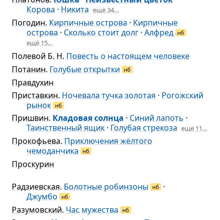
Корова
·
Никита
ещё 34…
Погодин
.
Кирпичные острова
·
Кирпичные
острова
·
Сколько стоит долг
·
Алфред
нб
ещё 15…
Полевой Б. Н.
Повесть о настоящем человеке
Потанин
.
Голубые открытки
нб
Правдухин
Приставкин
.
Ночевала тучка золотая
·
Рогожский
рынок
нб
Пришвин
.
Кладовая солнца
·
Синий лапоть
·
Таинственный ящик
·
Голубая стрекоза
ещё 11…
Прокофьева
.
Приключения жёлтого
чемоданчика
нб
Проскурин
Радзиевская
.
Болотные робинзоны
·
нб
Джумбо
нб
Разумовский
.
Час мужества
нб