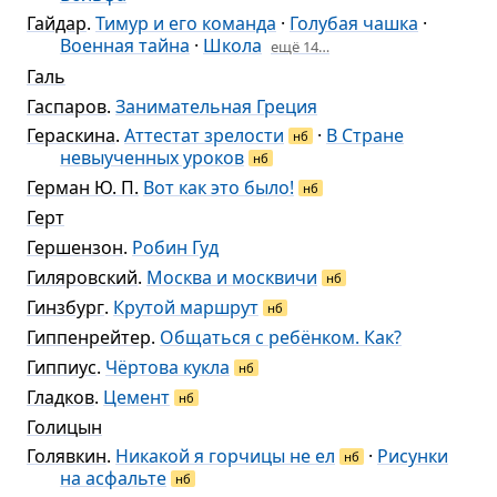
Гайдар
.
Тимур и его команда
·
Голубая чашка
·
Военная тайна
·
Школа
ещё 14…
Галь
Гаспаров
.
Занимательная Греция
Гераскина
.
Аттестат зрелости
·
В Стране
нб
невыученных уроков
нб
Герман Ю. П.
Вот как это было!
нб
Герт
Гершензон
.
Робин Гуд
Гиляровский
.
Москва и москвичи
нб
Гинзбург
.
Крутой маршрут
нб
Гиппенрейтер
.
Общаться с ребёнком. Как?
Гиппиус
.
Чёртова кукла
нб
Гладков
.
Цемент
нб
Голицын
Голявкин
.
Никакой я горчицы не ел
·
Рисунки
нб
на асфальте
нб