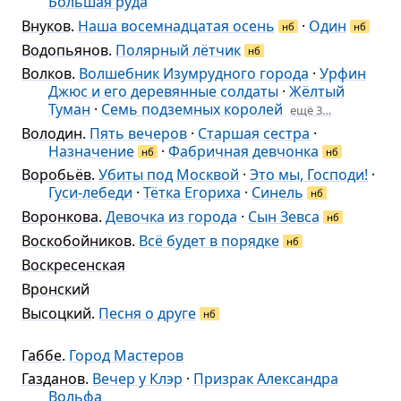
Большая руда
Внуков
.
Наша восемнадцатая осень
·
Один
нб
нб
Водопьянов
.
Полярный лётчик
нб
Волков
.
Волшебник Изумрудного города
·
Урфин
Джюс и его деревянные солдаты
·
Жёлтый
Туман
·
Семь подземных королей
ещё 3…
Володин
.
Пять вечеров
·
Старшая сестра
·
Назначение
·
Фабричная девчонка
нб
нб
Воробьёв
.
Убиты под Москвой
·
Это мы, Господи!
·
Гуси-лебеди
·
Тётка Егориха
·
Синель
нб
Воронкова
.
Девочка из города
·
Сын Зевса
нб
Воскобойников
.
Всё будет в порядке
нб
Воскресенская
Вронский
Высоцкий
.
Песня о друге
нб
Габбе
.
Город Мастеров
Газданов
.
Вечер у Клэр
·
Призрак Александра
Вольфа