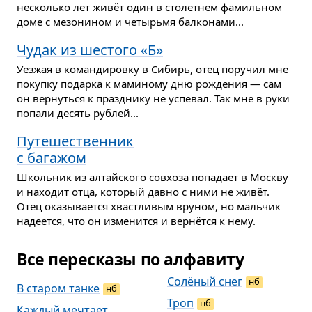
несколько лет живёт один в столетнем фамильном
доме с мезонином и четырьмя балконами...
Чудак из шестого «Б»
Уезжая в командировку в Сибирь, отец поручил мне
покупку подарка к маминому дню рождения — сам
он вернуться к празднику не успевал. Так мне в руки
попали десять рублей...
Путешественник
с багажом
Школьник из алтайского совхоза попадает в Москву
и находит отца, который давно с ними не живёт.
Отец оказывается хвастливым вруном, но мальчик
надеется, что он изменится и вернётся к нему.
Все пересказы по алфавиту
Солёный снег
нб
В старом танке
нб
Троп
нб
Каждый мечтает