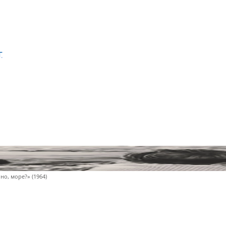
г
но, море?» (1964)