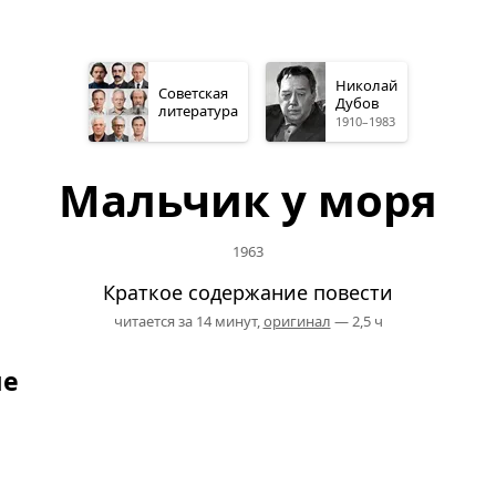
Николай
Советская
Дубов
литература
1910–1983
Мальчик у моря
1963
Краткое содержание повести
читается за 14 минут,
оригинал
— 2,5 ч
ие