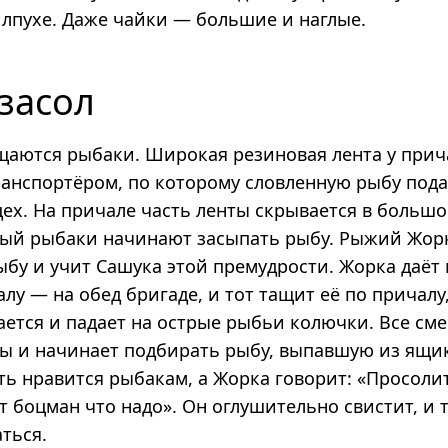
 Ялпухе. Даже чайки — большие и наглые.
засол
щаются рыбаки. Широкая резиновая лента у прич
ранспортёром, по которому словленную рыбу под
цех. На причале часть ленты скрывается в больш
рый рыбаки начинают засыпать рыбу. Рыжий Жор
ыбу и учит Сашука этой премудрости. Жорка даёт
у — на обед бригаде, и тот тащит её по причалу
ается и падает на острые рыбьи колючки. Все см
зы и начинает подбирать рыбу, выпавшую из ящик
ть нравится рыбакам, а Жорка говорит: «Просолит
т боцман что надо». Он оглушительно свистит, и 
ться.