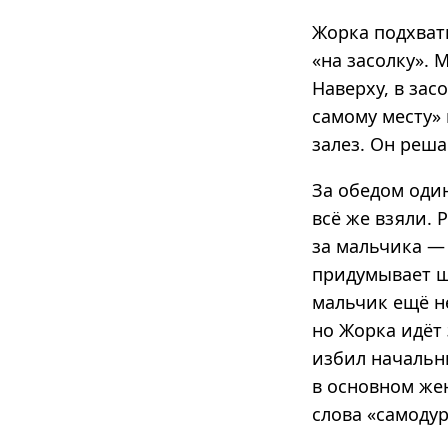
Жорка подхват
«на засолку». 
Наверху, в зас
самому месту» 
залез. Он реша
За обедом один
всё же взяли. 
за мальчика —
придумывает щ
мальчик ещё н
но Жорка идёт 
избил начальн
в основном жен
слова «самоду