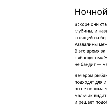
Ночной
Вскоре они ста
глубины, и наз
стоящей на бе
Развалины меж
В это время з
с «бандитом» 
не бандит — ма
Вечером рыбаки
подходят для 
он не понимает
мальчик видит
и решает подо