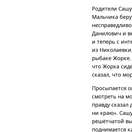
Родители Сашу
Мальчика берут
несправедливо
Данилович и в
и теперь с инт
из Николаевки,
рыбаке Жорке. 
что Жорка сиде
сказал, что мо
Просыпается о
смотреть на мо
правду сказал 
ни краю». Сашу
решётчатой выш
поднимается ка