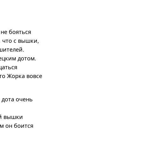
 не бояться
 что с вышки,
шителей.
ецким дотом.
щаться
то Жорка вовсе
 дота очень
ой вышки
м он боится