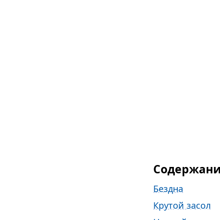
Содержан
Бездна
Крутой засол