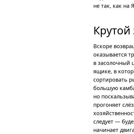
не так, как на
Крутой 
Вскоре возвра
оказывается т
в засолочный 
ящике, в кото
сортировать р
большую камбал
но поскальзыв
прогоняет слё
хозяйственнос
следует — буде
начинает двига