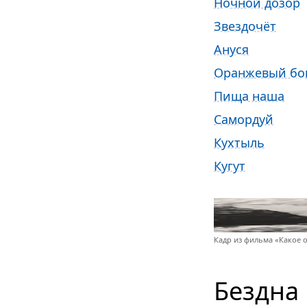
Ночной дозор
Звездочёт
Ануся
Оранжевый бо
Пища наша
Самордуй
Кухтыль
Кугут
Кадр из фильма «Какое о
Бездна