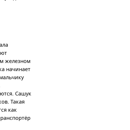
ала
ают
ом железном
ка начинает
 мальчику
,
еются. Сашук
ов. Такая
ся как
транспортёр