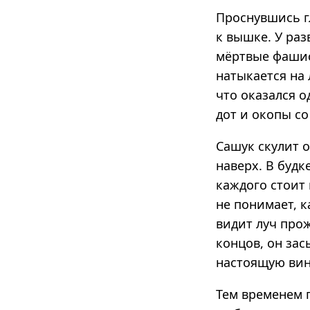
Проснувшись г
к вышке. У раз
мёртвые фашист
натыкается на 
что оказался 
дот и окопы с
Сашук скулит о
наверх. В будк
каждого стоит 
не понимает, к
видит луч про
концов, он зас
настоящую вин
Тем временем 