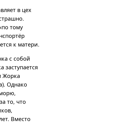
вляет в цех
 страшно.
«по тому
анспортёр
ется к матери.
нка с собой
ка заступается
м Жорка
а). Однако
 морю,
за то, что
иков,
лет. Вместо