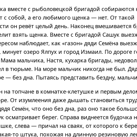
ка вместе с рыболовецкой бригадой собираются 
 с собой, а его любимого щенка — нет. От такой
сти он ревёт целый день. Наконец вмешивается 
елит взять щенка. Вместе с бригадой Сашук выез
ересом наблюдает, как «газон» дяди Семёна выез
 минует озеро Ялпух и город Измаил. По дороге 
Мама мальчика, Настя, кухарка бригады, недовол
л в тюрьме. На море мальчик никогда не был. Дя
ре — без дна. Пытаясь представить бездну, мальчи
н на топчане в комнатке-клетушке и первым дело
ре. От изумлеения даже дышать становиться труд
дядя Семён, что оно без дна, раз оно такое большо
к осматривает берег. Справа виднеется будочка 
ке, слева — причал на сваях, от которого к бере
кая-то штука, похожая на длинную резиновую лен