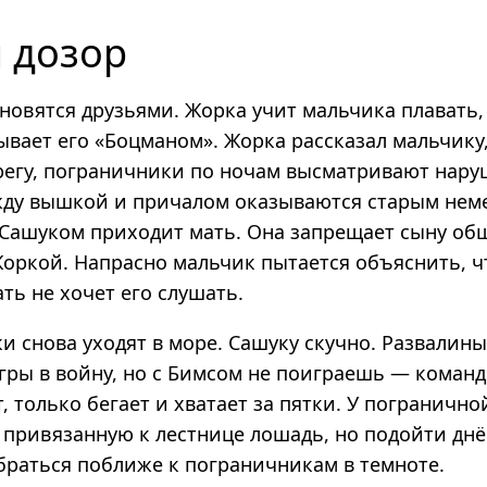
 дозор
новятся друзьями. Жорка учит мальчика плавать,
ывает его «Боцманом». Жорка рассказал мальчику,
регу, пограничники по ночам высматривают нару
ду вышкой и причалом оказываются старым нем
а Сашуком приходит мать. Она запрещает сыну об
Жоркой. Напрасно мальчик пытается объяснить, ч
ть не хочет его слушать.
 снова уходят в море. Сашуку скучно. Развалины
игры в войну, но с Бимсом не поиграешь — команд
, только бегает и хватает за пятки. У пограничн
 привязанную к лестнице лошадь, но подойти днё
браться поближе к пограничникам в темноте.