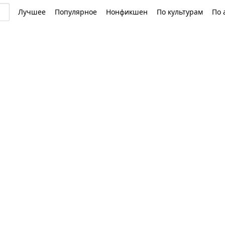
Лучшее
Популярное
Нонфикшен
По культурам
По 