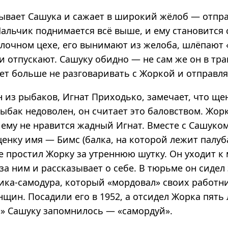
ывает Сашука и сажает в широкий жёлоб — отпра
Мальчик поднимается всё выше, и ему становится
олочном цехе, его вынимают из желоба, шлёпают 
и отпускают. Сашуку обидно — не сам же он в тр
ет больше не разговаривать с Жоркой и отправля
 из рыбаков, Игнат Приходько, замечает, что ще
Рыбак недоволен, он считает это баловством. Жор
 ему не нравится жадный Игнат. Вместе с Сашуко
енку имя — Бимс (балка, на которой лежит палуб
е простил Жорку за утреннюю шутку. Он уходит к
за ним и рассказывает о себе. В тюрьме он сидел 
ика-самодура, который «мордовал» своих работн
щин. Посадили его в 1952, а отсидел Жорка пять 
р» Сашуку запомнилось — «самордуй».