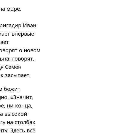
на море.
бригадир Иван
жает впервые
жает
говорят о новом
ьна: говорят,
дя Семён
к засыпает.
м бежит
но. «Значит,
е, ни конца,
на высокой
гу на столбах
ту. Здесь всё