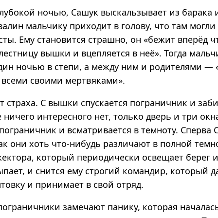
лубокой ночью, Сашук выскальзывает из барака 
валин мальчику приходит в голову, что там могли
ы. Ему становится страшно, он «бежит вперёд чт
лестницу вышки и вцепляется в неё». Тогда мальч
один ночью в степи, а между ним и родителями —
о всеми своими мертвяками».
т страха. С вышки спускается пограничник и заб
е ничего интересного нет, только дверь и три окн
пограничник и всматривается в темноту. Сперва 
ак они хоть что-нибудь различают в полной темн
жектора, который периодически освещает берег и
ыпает, и снится ему строгий командир, который 
товку и принимает в свой отряд.
пограничники замечают панику, которая началась