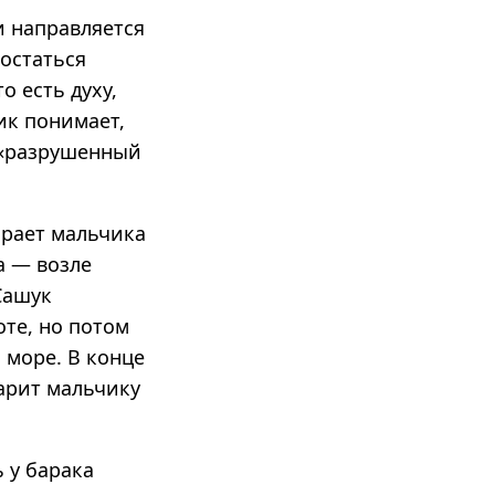
и направляется
 остаться
о есть духу,
ик понимает,
 «разрушенный
ирает мальчика
а — возле
Сашук
оте, но потом
 море. В конце
дарит мальчику
 у барака