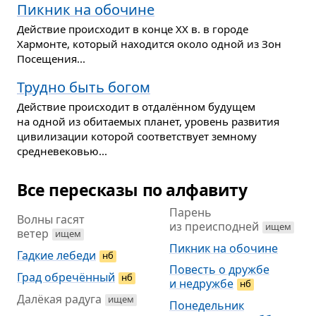
Пикник на обочине
Действие происходит в конце XX в. в городе
Хармонте, который находится около одной из Зон
Посещения...
Трудно быть богом
Действие происходит в отдалённом будущем
на одной из обитаемых планет, уровень развития
цивилизации которой соответствует земному
средневековью...
Все пересказы по алфавиту
Парень
Волны гасят
из преисподней
ищем
ветер
ищем
Пикник на обочине
Гадкие лебеди
нб
Повесть о дружбе
Град обречённый
нб
и недружбе
нб
Далёкая радуга
ищем
Понедельник