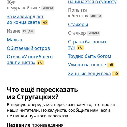
начинается в субботу
Жук
в муравейнике
ищем
Попытка
к бегству
ищем
За миллиард лет
до конца света
нб
Стажёры
Извне
ищем
Сталкер
ищем
Малыш
Страна багровых
туч
нб
Обитаемый остров
Трудно быть богом
Отель «У погибшего
альпиниста»
нб
Улитка на склоне
нб
Хищные вещи века
нб
Что ещё пересказать
из Стругацких?
В первую очередь мы пересказываем то, что просят
наши читатели. Пожалуйста, сообщите нам, если
не нашли нужного пересказа.
Название
произведения: