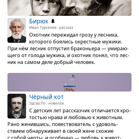
Бирюк
🌲
Иван Тургенев · рассказ
Охот­ник пере­жи­дал грозу у лес­ника,
кото­рого боя­лись окрест­ные мужики.
При нём лес­ник отпу­стил бра­ко­ньера — уми­ра­ю­
щего от голода мужика, и охот­ник понял, что лес­
ник на самом деле добрый чело­век.
Чёр­ный кот
Эдгар По · новелла
С дет­ских лет рас­сказ­чик отли­ча­ется кро­
то­стью нрава и любо­вью к живот­ным.
Рано женив­шись, повест­во­ва­тель с удо­воль­
ствием обна­ру­жи­вает в своей жене схо­жие
с собой черты, и осо­бенно — любовь к живот­