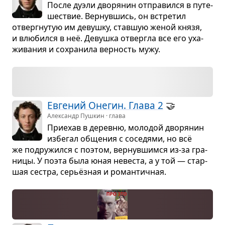
После дуэли дво­ря­нин отпра­вился в путе­
ше­ствие. Вер­нув­шись, он встре­тил
отверг­ну­тую им девушку, став­шую женой князя,
и влю­бился в неё. Девушка отвергла все его уха­
жи­ва­ния и сохра­нила вер­ность мужу.
Евге­ний Оне­гин. Глава 2
🤝
Александр Пушкин · глава
При­е­хав в деревню, моло­дой дво­ря­нин
избе­гал обще­ния с сосе­дями, но всё
же подру­жился с поэтом, вер­нув­шимся из-за гра­
ницы. У поэта была юная неве­ста, а у той — стар­
шая сестра, серьёз­ная и роман­тич­ная.