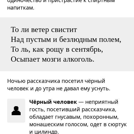
напиткам.
То ли ветер свистит
Над пустым и безлюдным полем,
То ль, как рощу в сентябрь,
Осыпает мозги алкоголь.
Ночью рассказчика посетил чёрный
человек и до утра не давал ему уснуть.
Чёрный человек
— непри­ят­ный
👤
гость, посе­тив­ший рас­сказ­чика,
обла­дает гну­са­вым, похо­рон­ным,
мона­ше­ским голо­сом, одет в сюр­тук
и цилиндр.