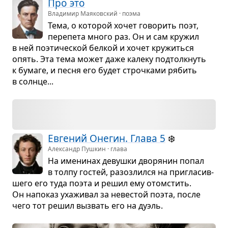
Про это
Владимир Маяковский · поэма
Тема, о кото­рой хочет гово­рить поэт,
пере­пета много раз. Он и сам кру­жил
в ней поэ­ти­че­ской бел­кой и хочет кру­житься
опять. Эта тема может даже калеку под­толк­нуть
к бумаге, и песня его будет строч­ками рябить
в солнце...
Евге­ний Оне­гин. Глава 5
❄️
Александр Пушкин · глава
На име­ни­нах девушки дво­ря­нин попал
в толпу гостей, разо­злился на при­гла­сив­
шего его туда поэта и решил ему ото­мстить.
Он напо­каз уха­жи­вал за неве­стой поэта, после
чего тот решил вызвать его на дуэль.