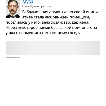
Муза
Иван Бунин · рассказ
Взбал­мош­ная сту­дентка по своей ини­ци­
а­тиве стала любов­ни­цей поме­щика,
посе­ли­лась у него, вела хозяйство, как жена.
Через неко­то­рое время без вся­кой при­чины она
ушла от поме­щика к его нищему соседу.
Встреча
Михаил Зощенко · рассказ
Рас­сказ­чик идёт пеш­ком из одного
города в дру­гой. На пустын­ном шоссе его
дого­няет незна­ко­мец и пока­зы­вает испу­ган­ному
рас­сказ­чику более корот­кий путь. Рас­сказ­чик
не верит в бес­ко­ры­стие незна­комца.