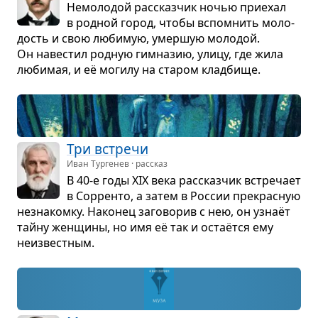
Немо­ло­дой рас­сказ­чик ночью при­е­хал
в род­ной город, чтобы вспо­мнить моло­
дость и свою люби­мую, умер­шую моло­дой.
Он наве­стил род­ную гим­на­зию, улицу, где жила
люби­мая, и её могилу на ста­ром клад­бище.
Три встречи
Иван Тургенев · рассказ
В 40-е годы XIX века рас­сказ­чик встре­чает
в Сор­ренто, а затем в Рос­сии пре­крас­ную
незна­комку. Нако­нец заго­во­рив с нею, он узнаёт
тайну жен­щины, но имя её так и остаётся ему
неиз­вест­ным.