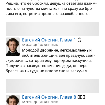
Решив, что её бро­сили, девушка отве­тила вза­им­
но­стью на чув­ства меч­та­теля, но сразу же бро­
сила его, встре­тив преж­него воз­люб­лен­ного.
Евге­ний Оне­гин. Глава 1
🪞
Александр Пушкин · глава
Моло­дой дво­ря­нин, лег­ко­мыс­лен­ный
люби­тель жен­щин, вёл празд­ную, свет­
скую жизнь, кото­рая ему поряд­ком наску­чила.
Полу­чив в наслед­ство име­ние дяди, он пере­
брался жить туда, но вскоре снова заску­чал.
Евге­ний Оне­гин. Глава 8
🙅🏻‍♀️
Александр Пушкин · глава