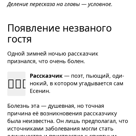
Деление пересказа на главы — условное.
Появление незваного
гостя
Одной зимней ночью рассказчик
признался, что очень болен.
Рассказчик
— поэт, пью­щий, оди­
👱🏻‍♂️
но­кий, в кото­ром уга­ды­ва­ется сам
Есе­нин.
Болезнь эта — душевная, но точная
причина её возникновения рассказчику
была неизвестна. Он лишь предполагал, что
источниками заболевания могли стать
одиночество и пристрастие к спиртным