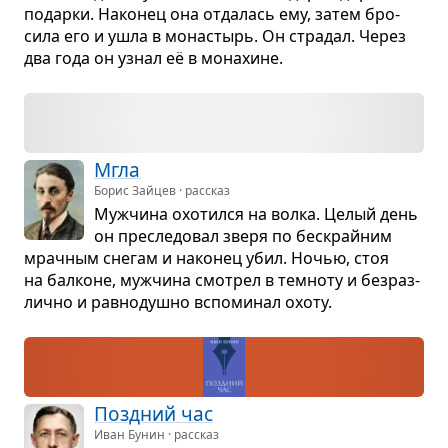
подарки. Нако­нец она отда­лась ему, затем бро­
сила его и ушла в мона­стырь. Он стра­дал. Через
два года он узнал её в мона­хине.
Мгла
Борис Зайцев · рассказ
Муж­чина охо­тился на волка. Целый день
он пре­сле­до­вал зверя по бес­крайним
мрач­ным сне­гам и нако­нец убил. Ночью, стоя
на бал­коне, муж­чина смот­рел в тем­ноту и без­раз­
лично и рав­но­душно вспо­ми­нал охоту.
Позд­ний час
Иван Бунин · рассказ