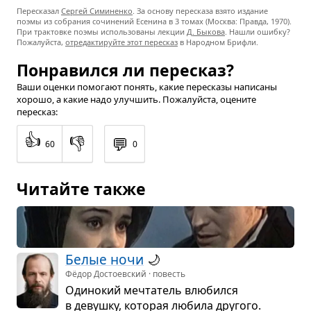
Пересказал
Сергей Симиненко
. За основу пересказа взято издание
поэмы из собрания сочинений Есенина в 3 томах (Москва: Правда, 1970).
При трактовке поэмы использованы лекции
Д. Быкова
. Нашли ошибку?
Пожалуйста,
отредактируйте этот пересказ
в Народном Брифли.
Понравился ли пересказ?
Ваши оценки помогают понять, какие пересказы написаны
хорошо, а какие надо улучшить. Пожалуйста, оцените
пересказ:
👍
👎
💬
60
0
Читайте также
Белые ночи
🌙
Фёдор Достоевский · повесть
Оди­но­кий меч­та­тель влю­бился
в девушку, кото­рая любила дру­гого.