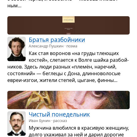
ным...
Бра­тья раз­бой­ники
Александр Пушкин · поэма
Как стая воро­нов «на груды тле­ю­щих
костей», сле­та­ется к Волге шайка раз­бой­
ни­ков. Здесь люди раз­ных «племён, наре­чий,
состо­я­ний» — бег­лецы с Дона, длин­но­во­ло­сые
евреи-изгои, жители сте­пей, цыгане, финны...
Чистый поне­дель­ник
Иван Бунин · рассказ
Муж­чина влю­бился в кра­си­вую жен­щину,
долго уха­жи­вал за ней и дарил доро­гие