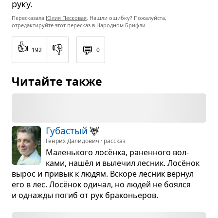
руку.
Пересказала
Юлия Песковая
. Нашли ошибку? Пожалуйста,
отредактируйте этот пересказ
в Народном Брифли.
👍
👎
💬
192
0
Читайте также
Губа­стый
🦌
Генрих Далидович · рассказ
Малень­кого лосёнка, ранен­ного вол­
ками, нашёл и выле­чил лес­ник. Лосёнок
вырос и при­вык к людям. Вскоре лес­ник вер­нул
его в лес. Лосёнок оди­чал, но людей не боялся
и одна­жды погиб от рук бра­ко­нье­ров.