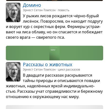
Домино
Эрнест Сетон-Томпсон · повесть
У рыжих лисов рожда­ется чёрно-бурый
лисёнок. Повзрос­лев, он нахо­дит подругу
и ворует кур с окрест­ных ферм. Фер­меры устра­и­
вают на лиса облаву, но он спа­са­ется и побе­ждает
сво­его врага — сви­ре­пого пса.
Рас­сказы о живот­ных
Эрнест Сетон-Томпсон · цикл рассказов
В два­дцати рас­ска­зах рас­кры­ва­ются
тайны при­роды и опи­сы­ва­ются повадки
живот­ных, наделён­ных яркой инди­ви­ду­аль­но­
стью. Рас­сказы учат спра­вед­ли­во­сти и береж­ному
отно­ше­нию к окру­жа­ю­щему нас миру.