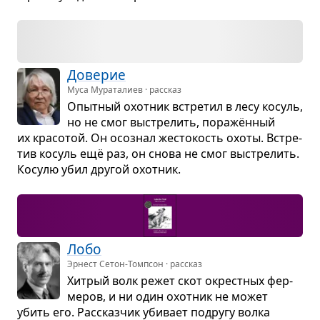
Дове­рие
Муса Мураталиев · рассказ
Опыт­ный охот­ник встре­тил в лесу косуль,
но не смог выстре­лить, поражён­ный
их кра­со­той. Он осо­знал жесто­кость охоты. Встре­
тив косуль ещё раз, он снова не смог выстре­лить.
Косулю убил дру­гой охот­ник.
Лобо
Эрнест Сетон-Томпсон · рассказ
Хит­рый волк режет скот окрест­ных фер­
ме­ров, и ни один охот­ник не может
убить его. Рас­сказ­чик уби­вает подругу волка