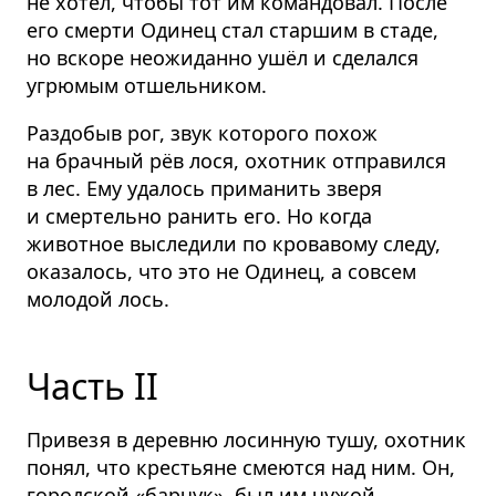
не хотел, чтобы тот им командовал. После
его смерти Одинец стал старшим в стаде,
но вскоре неожиданно ушёл и сделался
угрюмым отшельником.
Раздобыв рог, звук которого похож
на брачный рёв лося, охотник отправился
в лес. Ему удалось приманить зверя
и смертельно ранить его. Но когда
животное выследили по кровавому следу,
оказалось, что это не Одинец, а совсем
молодой лось.
Часть II
Привезя в деревню лосинную тушу, охотник
понял, что крестьяне смеются над ним. Он,
городской «барчук», был им чужой,