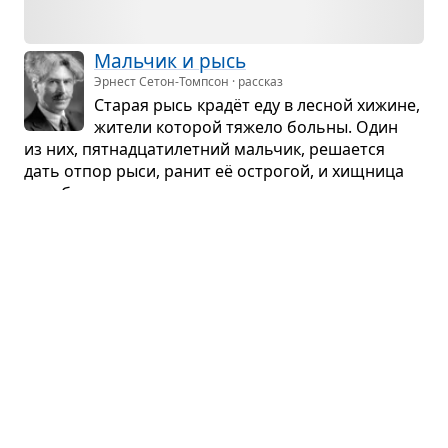
Маль­чик и рысь
Эрнест Сетон-Томпсон · рассказ
Ста­рая рысь крадёт еду в лес­ной хижине,
жители кото­рой тяжело больны. Один
из них, пят­надца­ти­лет­ний маль­чик, реша­ется
дать отпор рыси, ранит её остро­гой, и хищ­ница
поги­бает.
Олени
Иван Пташников · рассказ
Один­надца­ти­лет­няя дочь лес­ника при­ру­
чила дикого оленя. Было голодно,
поэтому лес­нику при­шлось убить оленя. Девочка
пошла его искать, сильно замёрзла и забо­лела
вос­па­ле­нием лёг­ких.