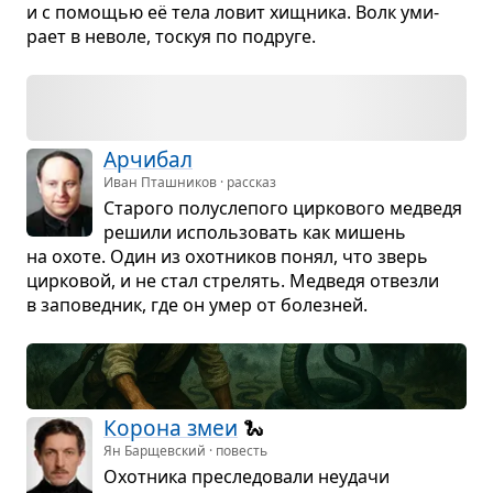
и с помо­щью её тела ловит хищ­ника. Волк уми­
рает в неволе, тоскуя по подруге.
Арчи­бал
Иван Пташников · рассказ
Ста­рого полу­сле­пого цир­ко­вого мед­ведя
решили исполь­зо­вать как мишень
на охоте. Один из охот­ни­ков понял, что зверь
цир­ко­вой, и не стал стре­лять. Мед­ведя отвезли
в запо­вед­ник, где он умер от болез­ней.
Корона змеи
🐍
Ян Барщевский · повесть
Охот­ника пре­сле­до­вали неудачи