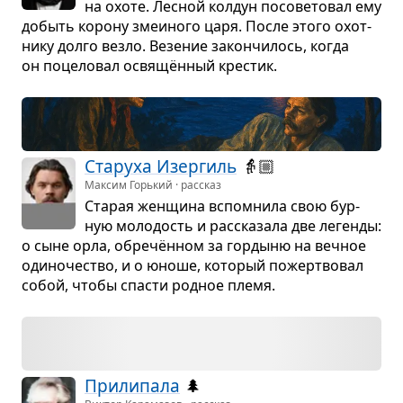
на охоте. Лес­ной кол­дун посо­ве­то­вал ему
добыть корону зме­и­ного царя. После этого охот­
нику долго везло. Везе­ние закон­чи­лось, когда
он поце­ло­вал освящён­ный кре­стик.
Ста­руха Изер­гиль
👵🏼
Максим Горький · рассказ
Ста­рая жен­щина вспо­мнила свою бур­
ную моло­дость и рас­ска­зала две легенды:
о сыне орла, обречён­ном за гор­дыню на веч­ное
оди­но­че­ство, и о юноше, кото­рый пожерт­во­вал
собой, чтобы спа­сти род­ное племя.
При­ли­пала
🌲