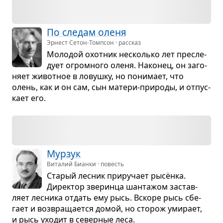
По сле­дам оленя
Эрнест Сетон-Томпсон · рассказ
Моло­дой охот­ник несколько лет пре­сле­
дует огром­ного оленя. Нако­нец, он заго­
няет живот­ное в ловушку, но пони­мает, что
олень, как и он сам, сын матери-при­роды, и отпус­
кает его.
Мур­зук
Виталий Бианки · повесть
Ста­рый лес­ник при­ру­чает рысёнка.
Дирек­тор зве­ринца шан­та­жом застав­
ляет лес­ника отдать ему рысь. Вскоре рысь сбе­
гает и воз­вра­ща­ется домой, но сто­рож уми­рает,
и рысь ухо­дит в север­ные леса.