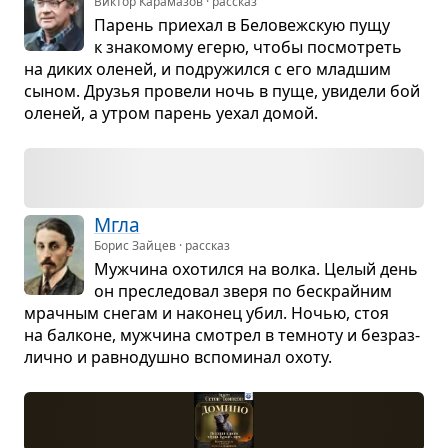
Виктор Карамазов · рассказ
Парень при­е­хал в Бело­веж­скую пущу
к зна­ко­мому егерю, чтобы посмот­реть
на диких оле­ней, и подру­жился с его млад­шим
сыном. Дру­зья про­вели ночь в пуще, уви­дели бой
оле­ней, а утром парень уехал домой.
Мгла
Борис Зайцев · рассказ
Муж­чина охо­тился на волка. Целый день
он пре­сле­до­вал зверя по бес­крайним
мрач­ным сне­гам и нако­нец убил. Ночью, стоя
на бал­коне, муж­чина смот­рел в тем­ноту и без­раз­
лично и рав­но­душно вспо­ми­нал охоту.