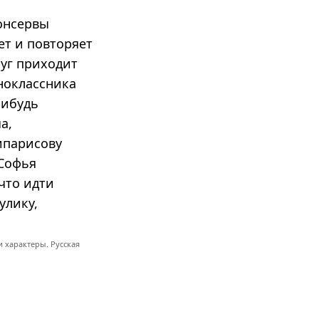
онсервы
ет и повторяет
руг приходит
ноклассника
нибудь
а,
Кипарисову
 Софья
 что идти
улику,
 характеры. Русская