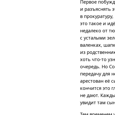
Первое побужд
и разъяснять 
в прокуратуру,
это такое и ид
недалеко от т
с усталыми зел
валенках, шапк
из родственник
хоть что-то уз
очередь. Но Со
передачу для н
арестован её сы
кончится это г
не дают. Кажды
увидит там сын
Тем временем 