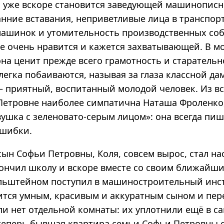
и уже вскоре становится заведующей машинопис
анние вставания, неприветливые лица в транспор
 машинок и утомительность производственных со
е очень нравится и кажется захватывающей. В м
а ценит прежде всего грамотность и старательно
легка побаиваются, называя за глаза классной да
— приятный, воспитанный молодой человек. Из в
Петровне наиболее симпатична Наташа Фроленко,
ушка с зеленовато-серым лицом»: она всегда пиш
ошибки.
сын Софьи Петровны, Коля, совсем вырос, стал н
кончил школу и вскоре вместе со своим ближайш
ьштейном поступил в машиностроительный инст
ится умным, красивым и аккуратным сыном и пер
ли нет отдельной комнаты: их уплотнили ещё в с
теперь бывшая квартира семьи Софьи Петровны 