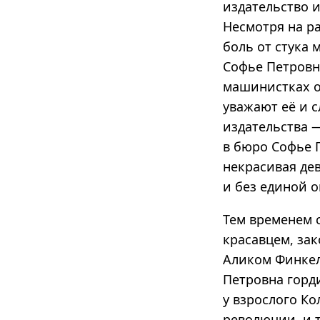
издательство 
Несмотря на р
боль от стука
Софье Петровн
машинистках он
уважают её и с
издательства 
в бюро Софье 
некрасивая дев
и без единой 
Тем временем 
красавцем, за
Аликом Финкел
Петровна горд
у взрослого Ко
революции, и 