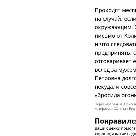
Проходят меся
на случай, есл
окружающим, бу
письмо от Кол
и что следоват
предпринять, 
отговаривает е
вслед за мужем
Петровна долго
некуда, и сов
«бросила огонь
Пересказала
А. Д. Плисе
литература XX века / Ред.
Понравилс
Ваши оценки помогаю
хорошо, а какие надо