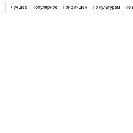
Лучшее
Популярное
Нонфикшен
По культурам
По 