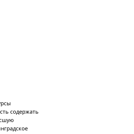
урсы
сть содержать
ысшую
инградское