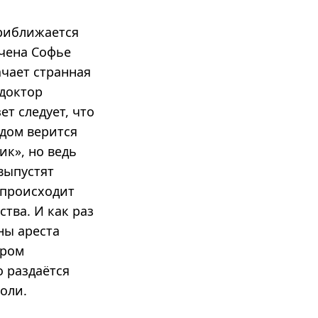
приближается
учена Софье
ачает странная
 доктор
т следует, что
дом верится
ик», но ведь
 выпустят
 происходит
тва. И как раз
ны ареста
ором
о раздаётся
оли.