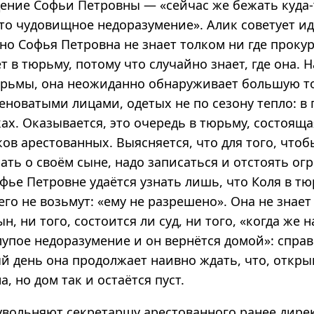
ение Софьи Петровны — «сейчас же бежать куда-
это чудовищное недоразумение». Алик советует и
 но Софья Петровна не знает толком ни где прокур
ёт в тюрьму, потому что случайно знает, где она. Н
юрьмы, она неожиданно обнаруживает большую 
еноватыми лицами, одетых не по сезону тепло: в 
ах. Оказывается, это очередь в тюрьму, состояща
ов арестованных. Выясняется, что для того, что
нать о своём сыне, надо записаться и отстоять о
фье Петровне удаётся узнать лишь, что Коля в тю
его не возьмут: «ему не разрешено». Она не знает 
н, ни того, состоится ли суд, ни того, «когда же 
лупое недоразумение и он вернётся домой»: справ
й день она продолжает наивно ждать, что, открыв
а, но дом так и остаётся пуст.
увольняют секретаршу арестованного ранее дирек