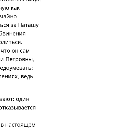
ную как
учайно
ься за Наташу
обвинения
олиться.
 что он сам
ьи Петровны,
недоумевать:
лениях, ведь
вают: один
 отказывается
 в настоящем