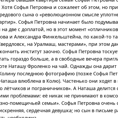
 Хотя Софья Петровна и сожалеет об этом, но пр
редового сына о «революционном смысле уплотн
артир». Софья Петровна начинает было подумыва
на две с доплатой, но в этот момент «отличников
ова и Александра Финкельштейна, по какой-то та
вердловск, на Уралмаш, мастерами», при этом да
ончить институт заочно. Софья Петровна тоскует
ать гораздо больше, а в свободные вечера пригл
боте Наташу Фроленко на чай. Однажды она дарит
 Колину последнюю фотографию (позже Софья Пе
Наташа влюблена в Колю). Частенько они ходят в
о лётчиков и пограничников». А Наташа делится 
ими проблемами: её никак не принимают в комсо
азно-помещичьей семьи». Софья Петровна очень 
искренняя, сердечная девушка; но сын в письме р
сть необходима.