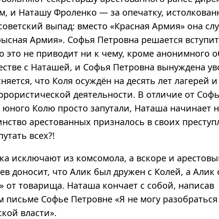
м, и Наташу Фроленко — за опечатку, истолкован
советский выпад: вместо «Красная Армия» она сл
рысная Армия». Софья Петровна решается вступит
о это не приводит ни к чему, кроме анонимного 
естве с Наташей, и Софья Петровна вынуждена ув
няется, что Коля осуждён на десять лет лагерей и
еррористической деятельности. В отличие от Соф
о юного Колю просто запутали, Наташа начинает 
нство арестованных призналось в своих преступ
путать всех?!
ка исключают из комсомола, а вскоре и арестовы
в доносит, что Алик был дружен с Колей, а Алик
» от товарища. Наташа кончает с собой, написав
м письме Софье Петровне «Я не могу разобраться
кой власти».