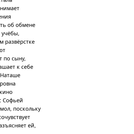
инимает
ения
ть об обмене
 учёбы,
м развёрстке
ют
 по сыну,
ашает к себе
 Наташе
тровна
 кино
с Софьей
мол, поскольку
сочувствует
азъясняет ей,