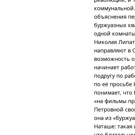
коммунальной.
объяснения пе
буржуазных кв
одной комнаты 
Николая Липат
направляют в С
возможность ок
начинает работ
подругу по ра
по её просьбе
понимает, что 
«на фильмы пр
Петровной сво
она из «буржу
Наташе: такая 
что бдительно