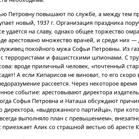
фью Петровну повышают по службе, а между тем 
упает новый, 1937 г. Организация праздника пор
се удаётся на славу, однако общее торжество омр
оде арестовано множество врачей, и среди них —
луживец покойного мужа Софьи Петровны. Из газе
 с террористами и фашистскими шпионами. С тру
сова: вроде приличный человек, «почтенный стар
осадят! А если Кипарисов не виноват, то его скоро
недоразумение рассеется. Через некоторое время
нное событие: арестовывают директора издательс
 когда Софья Петровна и Наташа обсуждают причи
о директора, «выдержанного партийца», при кот
«всегда выполняло план с превышением», внезапн
: приезжает Алик со страшной вестью об аресте К