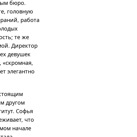
ным бюро.
те, головную
браний, работа
олодых
сть; те же
мой. Директор
сех девушек
 «скромная,
ет элегантно
астоящим
им другом
итут. Софья
еживает, что
амом начале
стала