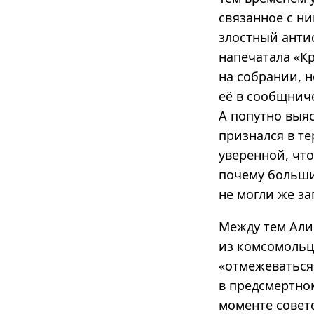
связанное с ни
злостный анти
напечатала «К
на собрании, н
её в сообщнич
А попутно выяс
признался в т
уверенной, чт
почему больши
не могли же за
Между тем Али
из комсомольце
«отмежеваться
в предсмертно
моменте советс