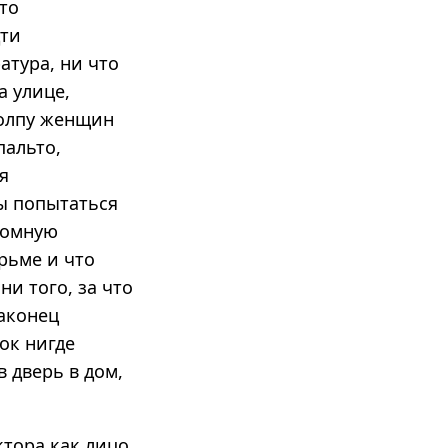
то
дти
атура, ни что
а улице,
толпу женщин
пальто,
я
бы попытаться
громную
рьме и что
ни того, за что
наконец
ок нигде
 дверь в дом,
тора как лицо,