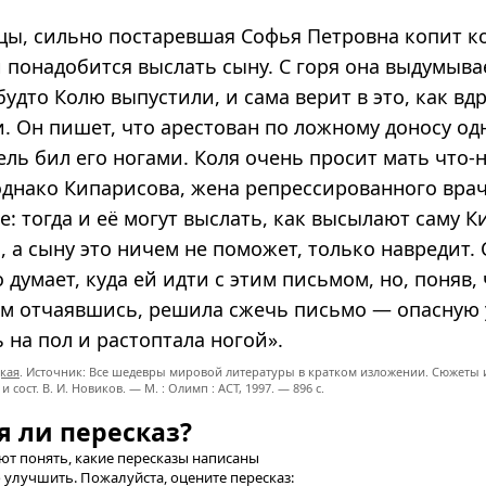
цы, сильно постаревшая Софья Петровна копит к
и понадобится выслать сыну. С горя она выдумыва
дто Колю выпустили, и сама верит в это, как вд
и. Он пишет, что арестован по ложному доносу од
ель бил его ногами. Коля очень просит мать что-
однако Кипарисова, жена репрессированного врач
е: тогда и её могут выслать, как высылают саму 
, а сыну это ничем не поможет, только навредит.
 думает, куда ей идти с этим письмом, но, поняв,
сем отчаявшись, решила сжечь письмо — опасную 
 на пол и растоптала ногой».
цкая
. Источник: Все шедевры мировой литературы в кратком изложении. Сюжеты и
 и сост. В. И. Новиков. — М. : Олимп : ACT, 1997. — 896 с.
я ли пересказ?
т понять, какие пересказы написаны
 улучшить. Пожалуйста, оцените пересказ: