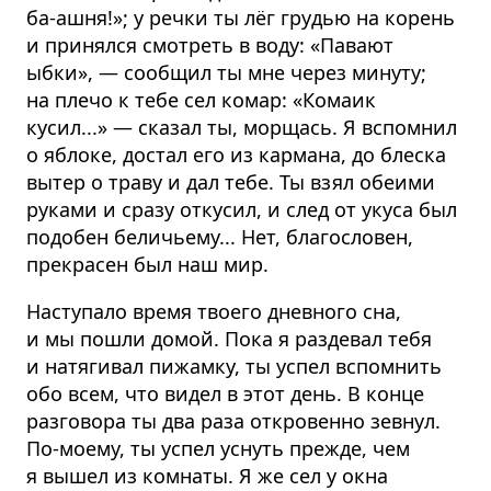
ба-ашня!»; у речки ты лёг грудью на корень
и принялся смотреть в воду: «Павают
ыбки», — сообщил ты мне через минуту;
на плечо к тебе сел комар: «Комаик
кусил...» — сказал ты, морщась. Я вспомнил
о яблоке, достал его из кармана, до блеска
вытер о траву и дал тебе. Ты взял обеими
руками и сразу откусил, и след от укуса был
подобен беличьему... Нет, благословен,
прекрасен был наш мир.
Наступало время твоего дневного сна,
и мы пошли домой. Пока я раздевал тебя
и натягивал пижамку, ты успел вспомнить
обо всем, что видел в этот день. В конце
разговора ты два раза откровенно зевнул.
По-моему, ты успел уснуть прежде, чем
я вышел из комнаты. Я же сел у окна