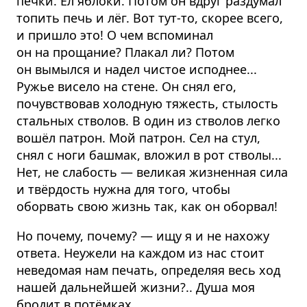
печки. Ел яблоки. Потом он вдруг раздумал
топить печь и лёг. Вот тут-то, скорее всего,
и пришло это! О чем вспоминал
он на прощание? Плакал ли? Потом
он вымылся и надел чистое исподнее...
Ружье висело на стене. Он снял его,
почувствовав холодную тяжесть, стылость
стальных стволов. В один из стволов легко
вошёл патрон. Мой патрон. Сел на стул,
снял с ноги башмак, вложил в рот стволы...
Нет, не слабость — великая жизненная сила
и твёрдость нужна для того, чтобы
оборвать свою жизнь так, как он оборвал!
Но почему, почему? — ищу я и не нахожу
ответа. Неужели на каждом из нас стоит
неведомая нам печать, определяя весь ход
нашей дальнейшей жизни?.. Душа моя
бродит в потёмках...