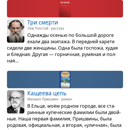
Три смерти
Лев Толстой · рассказ
Одна­жды осе­нью по боль­шой дороге
ехали два эки­пажа. В перед­ней карете
сидели две жен­щины. Одна была гос­пожа, худая
и блед­ная. Дру­гая — гор­нич­ная, румя­ная и пол­
ная...
Каще­ева цепь
Михаил Пришвин · роман
В Ельце, моём род­ном городе, все ста­
рин­ные купе­че­ские фами­лии были двой­
ные. Наша пер­вая фами­лия, При­швины, была
родо­вая, офи­ци­аль­ная, а вто­рая, «улич­ная», была