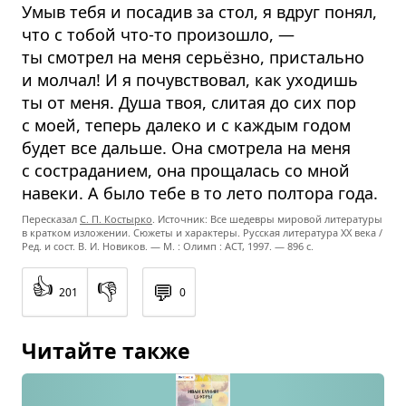
Умыв тебя и посадив за стол, я вдруг понял,
что с тобой что-то произошло, —
ты смотрел на меня серьёзно, пристально
и молчал! И я почувствовал, как уходишь
ты от меня. Душа твоя, слитая до сих пор
с моей, теперь далеко и с каждым годом
будет все дальше. Она смотрела на меня
с состраданием, она прощалась со мной
навеки. А было тебе в то лето полтора года.
Пересказал
С. П. Костырко
. Источник: Все шедевры мировой литературы
в кратком изложении. Сюжеты и характеры. Русская литература XX века /
Ред. и сост. В. И. Новиков. — М. : Олимп : ACT, 1997. — 896 с.
👍
👎
💬
201
0
Читайте также