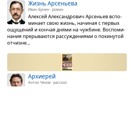
Жизнь Арсе­ньева
Иван Бунин · роман
Алек­сей Алек­сан­дро­вич Арсе­ньев вспо­
ми­нает свою жизнь, начи­ная с пер­вых
ощу­ще­ний и кон­чая днями на чуж­бине. Вос­по­ми­
на­ния пре­ры­ва­ются рас­су­жде­ни­ями о поки­ну­той
отчизне...
Архи­ерей
Антон Чехов · рассказ
Под верб­ное вос­кре­се­нье, в начале
апреля, прео­свя­щен­ный Петр слу­жит
все­нощ­ную. Цер­ковь полна наро­дом, поёт мона­
ше­ский хор. Архи­ерей нездо­ров уже три дня,
он чув­ствует тяжесть и уста­лость...