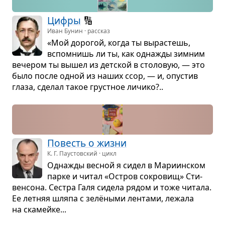
Цифры
🔢
Иван Бунин · рассказ
«Мой доро­гой, когда ты выра­стешь,
вспо­мнишь ли ты, как одна­жды зим­ним
вече­ром ты вышел из дет­ской в сто­ло­вую, — это
было после одной из наших ссор, — и, опу­стив
глаза, сде­лал такое груст­ное личико?..
Повесть о жизни
К. Г. Паустовский · цикл
Одна­жды вес­ной я сидел в Мари­ин­ском
парке и читал «Остров сокро­вищ» Сти­
вен­сона. Сестра Галя сидела рядом и тоже читала.
Ее лет­няя шляпа с зелё­ными лен­тами, лежала
на ска­мейке...