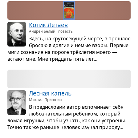
Котик Летаев
Андрей Белый · повесть
Здесь, на кру­то­се­ку­щей черте, в про­шлое
бро­саю я дол­гие и немые взоры. Пер­вые
миги созна­ния на пороге трёхле­тия моего —
встают мне. Мне трид­цать пять лет...
Лес­ная капель
Михаил Пришвин
В пре­ди­сло­вии автор вспо­ми­нает себя
любо­зна­тель­ным ребён­ком, кото­рый
ломал игрушки, чтобы узнать, как они устро­ены.
Точно так же раньше чело­век изу­чал при­роду...