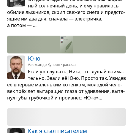
ный сол­неч­ный день, и ему нра­ви­лось
оби­лие лыж­ни­ков, скрип све­жего снега и пред­сто­
я­щие им два дня: сна­чала — элек­тричка,
а потом — ...
Ю-ю
Александр Куприн · рассказ
Если уж слу­шать, Ника, то слу­шай вни­ма­
тельно. Звали её Ю-ю. Про­сто так. Уви­дев
её впер­вые малень­ким котён­ком, моло­дой чело­
век трёх лет выта­ра­щил глаза от удив­ле­ния, вытя­
нул губы тру­боч­кой и про­изнёс: «Ю-ю»...
Как я стал писа­те­лем