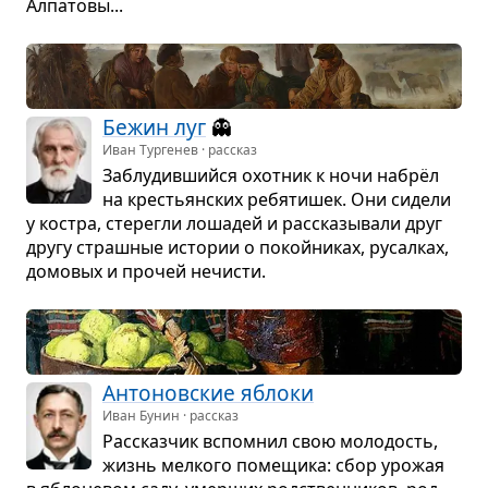
Алпа­товы...
Бежин луг
👻
Иван Тургенев · рассказ
Заблу­див­шийся охот­ник к ночи набрёл
на кре­стьян­ских ребя­ти­шек. Они сидели
у костра, сте­регли лоша­дей и рас­ска­зы­вали друг
другу страш­ные исто­рии о покой­ни­ках, русал­ках,
домо­вых и про­чей нечи­сти.
Анто­нов­ские яблоки
Иван Бунин · рассказ
Рас­сказ­чик вспо­мнил свою моло­дость,
жизнь мел­кого поме­щика: сбор уро­жая