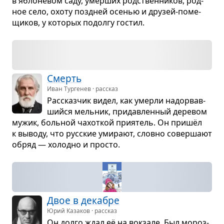
в ябло­не­вом саду, умер­ших род­ствен­ни­ков, род­
ное село, охоту позд­ней осе­нью и дру­зей-поме­
щи­ков, у кото­рых подолгу гостил.
Смерть
Иван Тургенев · рассказ
Рас­сказ­чик видел, как умерли надо­рвав­
шийся мель­ник, при­дав­лен­ный дере­вом
мужик, боль­ной чахот­кой при­я­тель. Он пришёл
к выводу, что рус­ские уми­рают, словно совер­шают
обряд — холодно и про­сто.
Двое в дека­бре
Юрий Казаков · рассказ
Он долго ждал её на вок­зале. Был мороз­