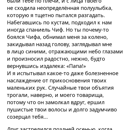
были тебе по плечи, и с лица твоего
не сходила неопределённая полуулыбка,
которую я тщетно пытался разгадать.
Набегавшись по кустам, подходил к нам
иногда спаниель Чиф. Но ты почему-то
боялся Чифа, обнимал меня за колено,
закидывал назад голову, заглядывал мне
в лицо синими, отражающими небо глазами
и произносил радостно, нежно, будто
вернувшись издалека: «Папа!»
И я испытывал какое-то даже болезненное
наслаждение от прикосновения твоих
маленьких рук. Случайные твои объятия
трогали, наверно, и моего товарища,
потому что он замолкал вдруг, ершил
пушистые твои волосы и долго задумчиво
созерцал тебя...
Друг застрелился поздней осенью, когда