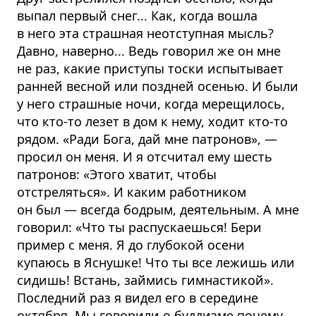
выпал первый снег... Как, когда вошла
в него эта страшная неотступная мысль?
Давно, наверно... Ведь говорил же он мне
не раз, какие приступы тоски испытывает
ранней весной или поздней осенью. И были
у него страшные ночи, когда мерещилось,
что кто-то лезет в дом к нему, ходит кто-то
рядом. «Ради Бога, дай мне патронов», —
просил он меня. И я отсчитал ему шесть
патронов: «Этого хватит, чтобы
отстреляться». И каким работником
он был — всегда бодрым, деятельным. А мне
говорил: «Что ты распускаешься! Бери
пример с меня. Я до глубокой осени
купаюсь в Яснушке! Что ты все лежишь или
сидишь! Встань, займись гимнастикой».
Последний раз я видел его в середине
октября. Мы говорили о буддизме почему-