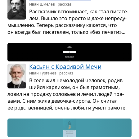
Иван Шмелёв · рассказ
Рас­сказ­чик вспо­ми­нает, как стал писа­те­
лем. Вышло это про­сто и даже непре­ду­
мыш­ленно. Теперь рас­сказ­чику кажется, что
он все­гда был писа­те­лем, только «без печати»...
Касьян с Кра­си­вой Мечи
Иван Тургенев · рассказ
В селе жил немо­ло­дой чело­век, родив­
шийся кар­ли­ком, он был гра­мот­ным,
ловил на про­дажу соловьёв и лечил людей тра­
вами. С ним жила девочка-сирота. Он счи­тал
её род­ствен­ни­цей, очень любил и учил гра­моте.