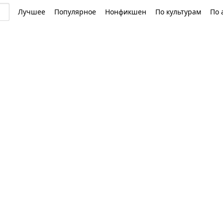
Лучшее
Популярное
Нонфикшен
По культурам
По 