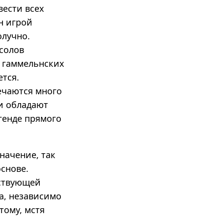
вести всех
н игрой
олучно.
солов
о гаммельнских
ется.
ечаются много
 и обладают
генде прямого
начение, так
основе.
ествующей
а, независимо
тому, мстя