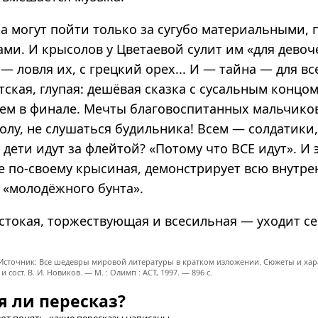
ра могут пойти только за сугубо материальными, 
ми. И крысолов у Цветаевой сулит им «для девоч
— ловля их, с грецкий орех... И — тайна — для вс
етская, глупая: дешёвая сказка с сусальным концом
ием в финале. Мечты благовоспитанных мальчиков
олу, не слушаться будильника! Всем — солдатики
 дети идут за флейтой? «Потому что ВСЕ идут». И 
же по-своему крысиная, демонстрирует всю внут
 «молодёжного бунта».
стокая, торжествующая и всесильная — уходит се
 Источник: Все шедевры мировой литературы в кратком изложении. Сюжеты и хар
 и сост. В. И. Новиков. — М. : Олимп : ACT, 1997. — 896 с.
я ли пересказ?