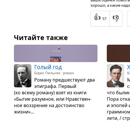
Ваши оценки помогаю
хорошо, а какие надо
👍
👎
57
Читайте также
Голый год
Борис Пильняк · роман
В
Роману пред­ше­ствуют два
М
эпи­графа. Пер­вый
с
(ко всему роману) взят из книги
что былин
«Бытие разум­ное, или Нрав­ствен­
Пора отка­
ное воз­зре­ние на досто­ин­ство
и эпо­пей 
жизни»...
грамм­ном
лети, / стр