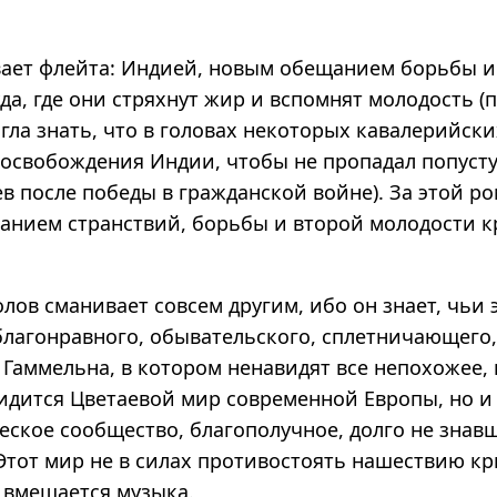
вает флейта: Индией, новым обещанием борьбы и
да, где они стряхнут жир и вспомнят молодость 
гла знать, что в головах некоторых кавалерийск
 освобождения Индии, чтобы не пропадал попуст
в после победы в гражданской войне). За этой р
щанием странствий, борьбы и второй молодости к
лов сманивает совсем другим, ибо он знает, чьи э
благонравного, обывательского, сплетничающего,
Гаммельна, в котором ненавидят все непохожее, 
видится Цветаевой мир современной Европы, но 
еское сообщество, благополучное, долго не знав
Этот мир не в силах противостоять нашествию кры
е вмешается музыка.