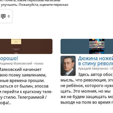
т понять, какие пересказы написаны
 улучшить. Пожалуйста, оцените пересказ:
💬
0
Хорошо!
Дюжина ноже
в спину рево­л
ладимир Маяковский · поэма
Аркадий Аверченко · с
ая­ков­ский начи­нает
Здесь автор обос­
вою поэму заяв­ле­нием,
мысль, что рево­лю­ция, эт
­ные вре­мена про­шли.
не ребёнок, кото­рого ну
заться от былин, эпо­сов
щать. Это мол­ния, но мы
и перейти к крат­кому теле­
же не будем защи­щать мо
у стилю. Теле­грам­мой /
выходя на поле во время г
офа!..