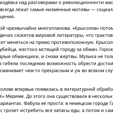
 издёвка над разговорами о революционности мас
 всегда лежат самые низменные мотивы — социал
щения.
ой чрезвычайно многопланова. «Крысолов» потом
одячих сюжетов мировой литературы, что трактов
ет меняться на прямо противоположную. Крысо
 убийца, жестоко мстящий городу за обман. Горо
одлые обманщики, и снова жертвы. Музыка не толь
 в гибели последнюю возможность обрести достои
 сманивает чем-то прекрасным и уж во всяком слу
солове впервые появилась в литературной обрабо
X» Мериме. До этого она существовала в несколь
ариантах. Фабула её проста: в немецком городе 
 грозит истребить все запасы еды, а потом и са