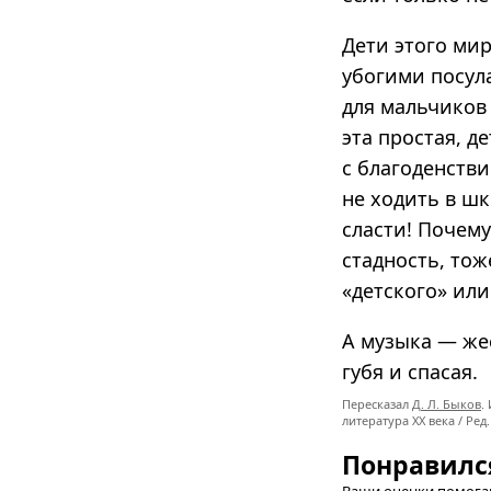
Дети этого ми
убогими посула
для мальчиков 
эта простая, д
с благоденств
не ходить в шк
сласти! Почему
стадность, то
«детского» или
А музыка — же
губя и спасая.
Пересказал
Д. Л. Быков
.
литература XX века / Ред.
Понравилс