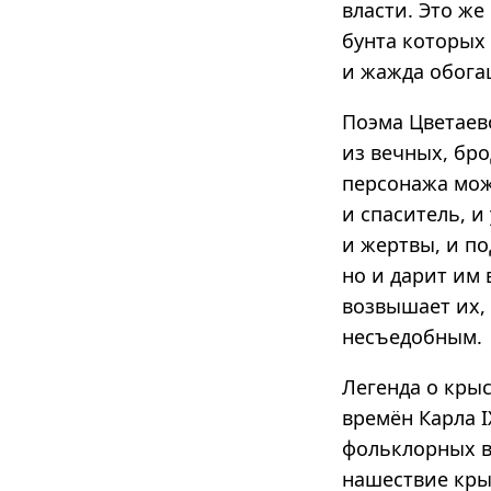
власти. Это же
бунта которых
и жажда обога
Поэма Цветаев
из вечных, бр
персонажа мож
и спаситель, и
и жертвы, и п
но и дарит им
возвышает их,
несъедобным.
Легенда о кры
времён Карла I
фольклорных в
нашествие крыс