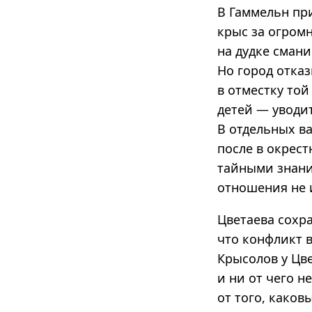
В Гаммельн пр
крыс за огромн
на дудке смани
Но город отка
в отместку той
детей — уводит
В отдельных в
после в окрест
тайными знани
отношения не
Цветаева сохра
что конфликт в
Крысолов у Цв
и ни от чего н
от того, каков