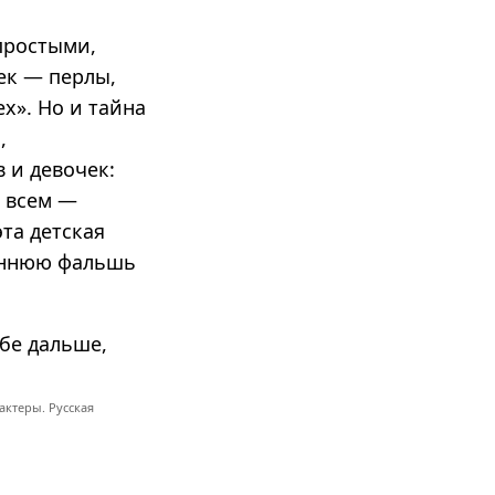
простыми,
ек — перлы,
ех». Но и тайна
,
 и девочек:
, всем —
эта детская
реннюю фальшь
бе дальше,
актеры. Русская