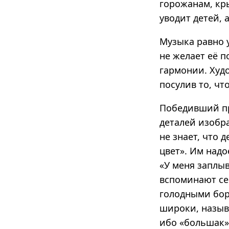
горожанам, кры
уводит детей, 
Музыка равно у
не желает её 
гармонии. Худо
посулив то, чт
Победивший пр
деталей изобра
не знает, что 
цвет». Им над
«У меня заплыв
вспоминают се
голодными борц
широки, называ
ибо «большак»