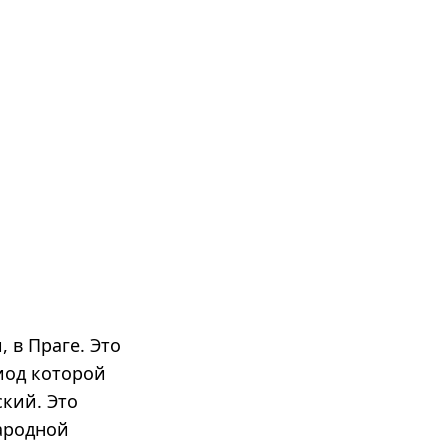
 в Праге. Это
иод которой
кий. Это
ародной