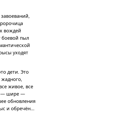
 завоеваний,
(пророчица
их вождей
у боевой пыл
омантической
рысы уходят
то дети. Это
 жадного,
все живое, все
и — шире —
шее обновления
с и обречён...