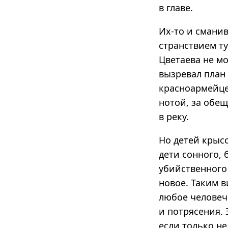
в главе.
Их-то и смани
странствием ту
Цветаева не мо
вызревал план
красноармейце
нотой, за обе
в реку.
Но детей крысо
дети сонного, 
убийственного 
новое. Таким 
любое человеч
и потрясения. 
если только н