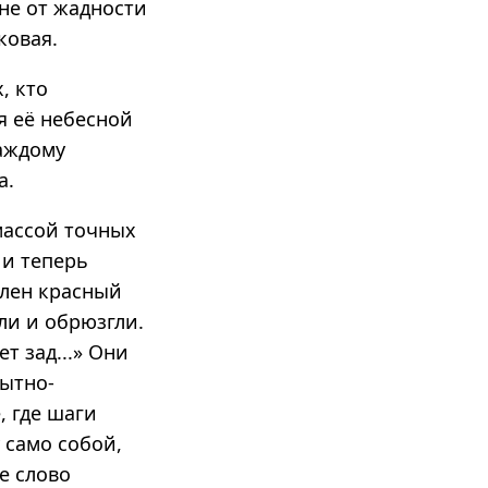
 не от жадности
ковая.
, кто
я её небесной
каждому
а.
массой точных
 и теперь
телен красный
ли и обрюзгли.
т зад...» Они
ытно-
, где шаги
 само собой,
е слово