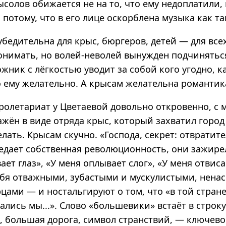
солов обижается не на то, что ему недоплатили,
а потому, что в его лице оскорблена музыка как та
бедительна для крыс, бюргеров, детей — для всех
понимать, но волей-неволей вынужден подчинятьс
жник с лёгкостью уводит за собой кого угодно, 
о ему желательно. А крысам желательна романтик
олетариат у Цветаевой довольно откровенно, с 
жён в виде отряда крыс, который захватил город
делать. Крысам скучно. «Господа, секрет: отврати
оедает собственная революционность, они зажире
ает глаз», «У меня оплывает слог», «У меня отвисае
бя отважными, зубастыми и мускулистыми, ненас
ами — и ностальгируют о том, что «в той стране
лись мы...». Слово «большевики» встаёт в строку
, большая дорога, символ странствий, — ключево