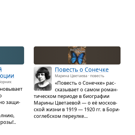
й
Повесть о Сонечке
ю­ции
Марина Цветаева · повесть
борник
«Повесть о Сонечке» рас­
но­вы­вает
ска­зы­вает о самом роман­
о
ти­че­ском пери­оде в био­гра­фии
жно защи­
Марины Цве­та­е­вой — о её москов­
ской жизни в 1919 — 1920 гг. в Бори­
л­нию,
со­глеб­ском пере­улке...
розы!..