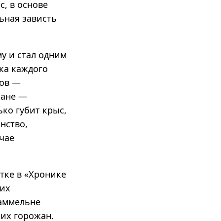
с, в основе
ьная зависть
у и стал одним
ка каждого
лов —
жане —
ко губит крыс,
нство,
чае
тке в «Хронике
ких
Гаммельне
мих горожан.