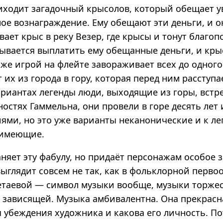
иходит загадочный крысолов, который обещает у
ое вознаграждение. Ему обещают эти деньги, и о
вает крыс в реку Везер, где крысы и тонут благоп
зывается выплатить ему обещанные деньги, и кры
 же игрой на флейте завораживает всех до одног
 их из города в гору, которая перед ним расступа
ариантах легенды люди, выходящие из горы, встр
ностях Гаммельна, они провели в горе десять лет
ями, но это уже варианты неканонические и к ле
 имеющие.
няет эту фабулу, но придаёт персонажам особое з
ыглядит совсем не так, как в фольклорной перво
етаевой — символ музыки вообще, музыки торж
е зависящей. Музыка амбивалентна. Она прекрасн
ы убеждения художника и какова его личность. По