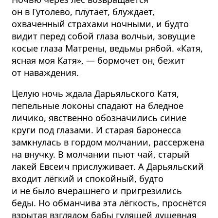
он в Гутолево, плутает, блуждает,
охваченный страхами ночными, и будто
видит перед собой глаза волчьи, зовущие
косые глаза Матрены, ведьмы рябой. «Катя,
ясная моя Катя», — бормочет он, бежит
от наваждения.
Целую ночь ждала Дарьяльского Катя,
пепельные локоны спадают на бледное
личико, явственно обозначились синие
круги под глазами. И старая баронесса
замкнулась в гордом молчании, рассержена
на внучку. В молчании пьют чай, старый
лакей Евсеич прислуживает. А Дарьяльский
входит лёгкий и спокойный, будто
и не было вчерашнего и пригрезились
беды. Но обманчива эта лёгкость, проснётся
взрытая взглядом бабы гулящей душевная