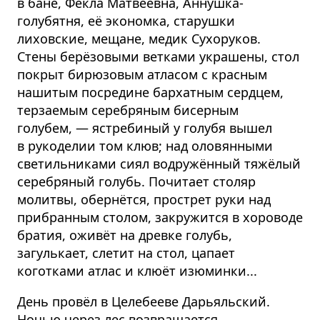
в бане, Фекла Матвеевна, Аннушка-
голубятня, её экономка, старушки
лиховские, мещане, медик Сухоруков.
Стены берёзовыми ветками украшены, стол
покрыт бирюзовым атласом с красным
нашитым посредине бархатным сердцем,
терзаемым серебряным бисерным
голубем, — ястребиный у голубя вышел
в рукоделии том клюв; над оловянными
светильниками сиял водружённый тяжёлый
серебряный голубь. Почитает столяр
молитвы, обернётся, прострет руки над
прибранным столом, закружится в хороводе
братия, оживёт на древке голубь,
загулькает, слетит на стол, цапает
коготками атлас и клюёт изюминки...
День провёл в Целебееве Дарьяльский.
Ночью через лес возвращается