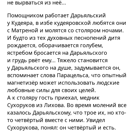
не вырваться из неё...
Помощником работает Дарьяльский
у Кудеяра, в избе кудеяровской любятся они
с Матреной и молятся со столяром ночами.
И будто из тех духовных песнопений дитя
рождается, оборачивается голубем,
ястребом бросается на Дарьяльского
и грудь рвёт ему... Тяжело становится
у Дарьяльского на душе, задумывается он,
вспоминает слова Парацельса, что опытный
магнетизёр может использовать людские
любовные силы для своих целей.
А к столяру гость приехал, медник
Сухоруков из Лихова. Во время молений все
казалось Дарьяльскому, что трое их, но кто-
то четвёртый вместе с ними. Увидел
Сухорукова, понял: он четвёртый и есть.