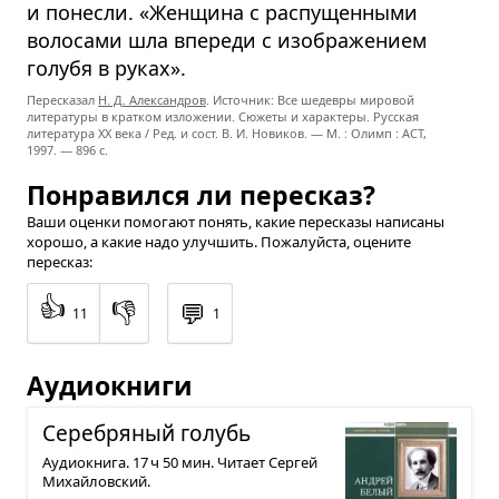
и понесли. «Женщина с распущенными
волосами шла впереди с изображением
голубя в руках».
Пересказал
Н. Д. Александров
. Источник: Все шедевры мировой
литературы в кратком изложении. Сюжеты и характеры. Русская
литература XX века / Ред. и сост. В. И. Новиков. — М. : Олимп : ACT,
1997. — 896 с.
Понравился ли пересказ?
Ваши оценки помогают понять, какие пересказы написаны
хорошо, а какие надо улучшить. Пожалуйста, оцените
пересказ:
👍
👎
💬
11
1
Аудиокниги
Сере­бря­ный голубь
Аудиокнига. 17 ч 50 мин. Читает Сергей
Михайловский.