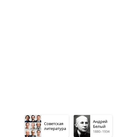
Андрей
Советская
Белый
литература
1880–1934