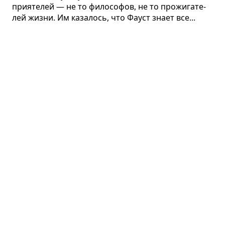
при­я­те­лей — не то фило­со­фов, не то про­жи­га­те­
лей жизни. Им каза­лось, что Фауст знает все...
Бон­дарь
🪵
Змитрок Бядуля · рассказ
Ста­рый искус­ный мастер-бон­дарь сде­лал
для барыни кра­си­вую посуду, наде­ясь,
что она при­знает его мастер­ство, но она даже
не взгля­нула на работу. Это сло­мило ста­рика:
он забро­сил реме­сло, спился и умер.
При­выч­ное дело
Василий Белов · повесть
Едет на дров­нях мужик Иван Афри­ка­но­