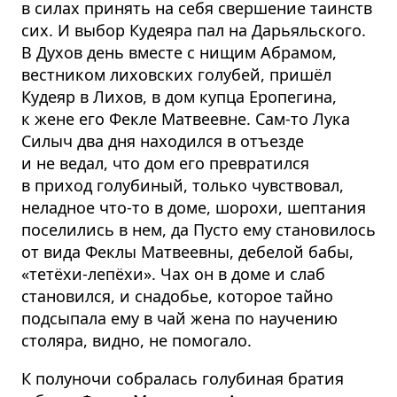
в силах принять на себя свершение таинств
сих. И выбор Кудеяра пал на Дарьяльского.
В Духов день вместе с нищим Абрамом,
вестником лиховских голубей, пришёл
Кудеяр в Лихов, в дом купца Еропегина,
к жене его Фекле Матвеевне. Сам-то Лука
Силыч два дня находился в отъезде
и не ведал, что дом его превратился
в приход голубиный, только чувствовал,
неладное что-то в доме, шорохи, шептания
поселились в нем, да Пусто ему становилось
от вида Феклы Матвеевны, дебелой бабы,
«тетёхи-лепёхи». Чах он в доме и слаб
становился, и снадобье, которое тайно
подсыпала ему в чай жена по научению
столяра, видно, не помогало.
К полуночи собралась голубиная братия