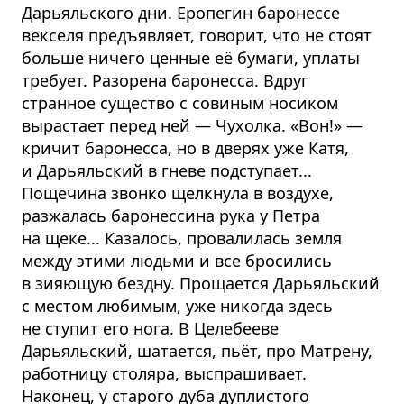
Дарьяльского дни. Еропегин баронессе
векселя предъявляет, говорит, что не стоят
больше ничего ценные её бумаги, уплаты
требует. Разорена баронесса. Вдруг
странное существо с совиным носиком
вырастает перед ней — Чухолка. «Вон!» —
кричит баронесса, но в дверях уже Катя,
и Дарьяльский в гневе подступает...
Пощёчина звонко щёлкнула в воздухе,
разжалась баронессина рука у Петра
на щеке... Казалось, провалилась земля
между этими людьми и все бросились
в зияющую бездну. Прощается Дарьяльский
с местом любимым, уже никогда здесь
не ступит его нога. В Целебееве
Дарьяльский, шатается, пьёт, про Матрену,
работницу столяра, выспрашивает.
Наконец, у старого дуба дуплистого