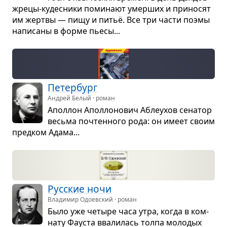
жрецы-кудес­ники поми­нают умер­ших и при­но­сят
им жертвы — пищу и питьё. Все три части поэмы
напи­саны в форме пьесы...
Петер­бург
Андрей Белый · роман
Апол­лон Апол­ло­но­вич Абле­ухов сена­тор
весьма почтен­ного рода: он имеет своим
пред­ком Адама...
Рус­ские ночи
Владимир Одоевский · роман
Было уже четыре часа утра, когда в ком­
нату Фау­ста вва­ли­лась толпа моло­дых