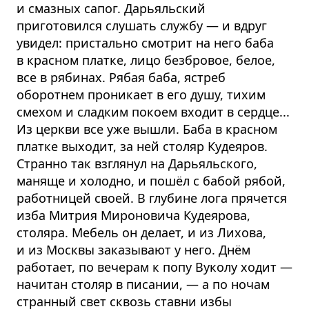
и смазных сапог. Дарьяльский
приготовился слушать службу — и вдруг
увидел: пристально смотрит на него баба
в красном платке, лицо безбровое, белое,
все в рябинах. Рябая баба, ястреб
оборотнем проникает в его душу, тихим
смехом и сладким покоем входит в сердце...
Из церкви все уже вышли. Баба в красном
платке выходит, за ней столяр Кудеяров.
Странно так взглянул на Дарьяльского,
маняще и холодно, и пошёл с бабой рябой,
работницей своей. В глубине лога прячется
изба Митрия Мироновича Кудеярова,
столяра. Мебель он делает, и из Лихова,
и из Москвы заказывают у него. Днём
работает, по вечерам к попу Вуколу ходит —
начитан столяр в писании, — а по ночам
странный свет сквозь ставни избы