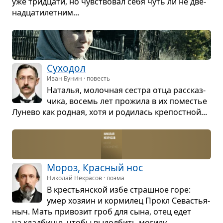
уже трид­цати, но чув­ство­вал себя чуть ли не две­
надца­ти­лет­ним...
Сухо­дол
Иван Бунин · повесть
Ната­лья, молоч­ная сестра отца рас­сказ­
чика, восемь лет про­жила в их поме­стье
Лунево как род­ная, хотя и роди­лась кре­пост­ной...
Мороз, Крас­ный нос
Николай Некрасов · поэма
В кре­стьян­ской избе страш­ное горе:
умер хозяин и кор­ми­лец Прокл Сева­стья­
ныч. Мать при­во­зит гроб для сына, отец едет
на клад­бище, чтобы выдол­бить могилу