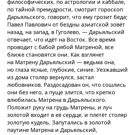
философических, по астрологии и каббале,
по тайной премудрости, смотрит гороскоп
Дарьяльского, говорит, что ему грозит беда;
Павел Павлович от бездны азиатской зовёт
назад, на запад, в Гуголево, — Дарьяльский
отвечает, что идёт на Восток. Все время
проводит с бабой рябой Матреной, все
ближе становятся они. Как взглянет
на Матрену Дарьяльский — ведьма она,
но глаза ясные, глубокие, синие. Уезжавший
из дома столяр вернулся, застал
любовников. Раздосадован он, что сошлись
они без него, а пуще злится, что крепко
влюбилась Матрена в Дарьяльского.
Положит руку на грудь Матрены, и луч
золотой входит в её сердце, и плетёт столяр
золотую кудель. Запутались в золотой
паутине Матрена и Дарьяльский,