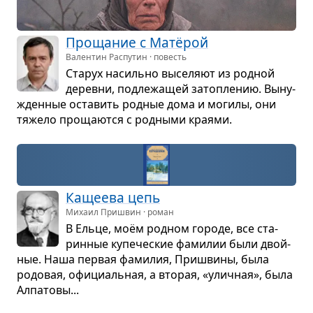
Про­ща­ние с Матёрой
Валентин Распутин · повесть
Ста­рух насильно высе­ляют из род­ной
деревни, под­ле­жа­щей затоп­ле­нию. Выну­
жден­ные оста­вить род­ные дома и могилы, они
тяжело про­ща­ются с род­ными кра­ями.
Каще­ева цепь
Михаил Пришвин · роман
В Ельце, моём род­ном городе, все ста­
рин­ные купе­че­ские фами­лии были двой­
ные. Наша пер­вая фами­лия, При­швины, была
родо­вая, офи­ци­аль­ная, а вто­рая, «улич­ная», была
Алпа­товы...