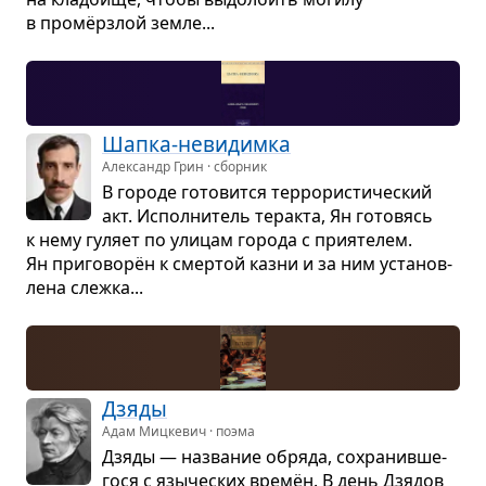
в промёрз­лой земле...
Шапка-неви­димка
Александр Грин · сборник
В городе гото­вится тер­ро­ри­сти­че­ский
акт. Испол­ни­тель тер­акта, Ян гото­вясь
к нему гуляет по ули­цам города с при­я­те­лем.
Ян при­го­ворён к смер­той казни и за ним уста­нов­
лена слежка...
Дзяды
Адам Мицкевич · поэма
Дзяды — назва­ние обряда, сохра­нив­ше­
гося с язы­че­ских времён. В день Дзя­дов