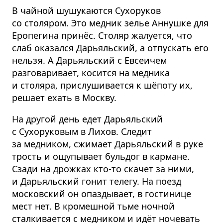
В чайной шушукаются Сухоруков
со столяром. Это медник зелье Аннушке для
Еропегина принёс. Столяр жалуется, что
слаб оказался Дарьяльский, а отпускать его
нельзя. А Дарьяльский с Евсеичем
разговаривает, косится на медника
и столяра, прислушивается к шёпоту их,
решает ехать в Москву.
На другой день едет Дарьяльский
с Сухоруковым в Лихов. Следит
за медником, сжимает Дарьяльский в руке
трость и ощупывает бульдог в кармане.
Сзади на дрожках кто-то скачет за ними,
и Дарьяльский гонит телегу. На поезд
московский он опаздывает, в гостинице
мест нет. В кромешной тьме ночной
сталкивается с медником и идёт ночевать