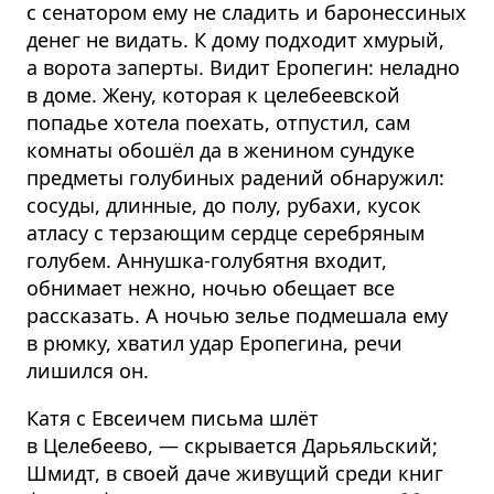
с сенатором ему не сладить и баронессиных
денег не видать. К дому подходит хмурый,
а ворота заперты. Видит Еропегин: неладно
в доме. Жену, которая к целебеевской
попадье хотела поехать, отпустил, сам
комнаты обошёл да в женином сундуке
предметы голубиных радений обнаружил:
сосуды, длинные, до полу, рубахи, кусок
атласу с терзающим сердце серебряным
голубем. Аннушка-голубятня входит,
обнимает нежно, ночью обещает все
рассказать. А ночью зелье подмешала ему
в рюмку, хватил удар Еропегина, речи
лишился он.
Катя с Евсеичем письма шлёт
в Целебеево, — скрывается Дарьяльский;
Шмидт, в своей даче живущий среди книг