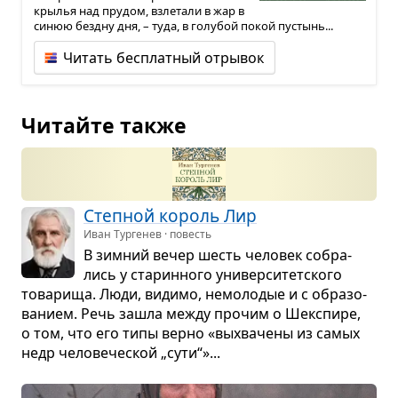
крылья над прудом, взлетали в жар в
синюю бездну дня, – туда, в голубой покой пустынь...
Читать бесплатный отрывок
Читайте также
Степ­ной король Лир
Иван Тургенев · повесть
В зим­ний вечер шесть чело­век собра­
лись у ста­рин­ного уни­вер­си­тет­ского
това­рища. Люди, видимо, немо­ло­дые и с обра­зо­
ва­нием. Речь зашла между про­чим о Шекс­пире,
о том, что его типы верно «выхва­чены из самых
недр чело­ве­че­ской „сути“»...