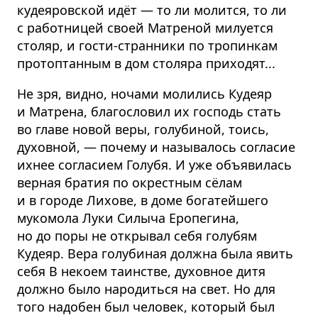
кудеяровской идёт — то ли молится, то ли
с работницей своей Матреной милуется
столяр, и гости-странники по тропинкам
протоптанным в дом столяра приходят...
Не зря, видно, ночами молились Кудеяр
и Матрена, благословил их господь стать
во главе новой веры, голубиной, тоись,
духовной, — почему и называлось согласие
ихнее согласием Голубя. И уже объявилась
верная братия по окрестным сёлам
и в городе Лихове, в доме богатейшего
мукомола Луки Силыча Еропегина,
но до поры не открывал себя голубям
Кудеяр. Вера голубиная должна была явить
себя В некоем таинстве, духовное дитя
должно было народиться на свет. Но для
того надобен был человек, который был