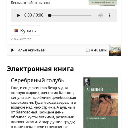
Бесплатный отрывок:
Купить
200 ₽, ЛитРес
Илья Акинтьев
ч
мин
11
46
Электронная книга
Сере­бря­ный голубь
Еще, и еще в синюю бездну дня,
полную жарких, жестоких блесков,
кинула зычные блики целебеевская
колокольня. Туда и сюда заерзали в
воздухе над нею стрижи. А душный
от благовонья Троицын день
обсыпал кусты легкими, розовыми
шиповниками. И жар душил грудь;
в жаре стекленели стрекозиные