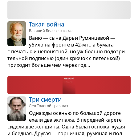
Такая война
Василий Белов · рассказ
Ваню — сына Дарьи Румян­це­вой —
убило на фронте в 42-м г., а бумага
с печа­тью и непо­нят­ной, но уж больно подо­зри­
тель­ной под­пи­сью (один крю­чок с петель­кой)
при­хо­дит больше чем через год...
Три смерти
Лев Толстой · рассказ
Одна­жды осе­нью по боль­шой дороге
ехали два эки­пажа. В перед­ней карете
сидели две жен­щины. Одна была гос­пожа, худая
и блед­ная. Дру­гая — гор­нич­ная, румя­ная и пол­