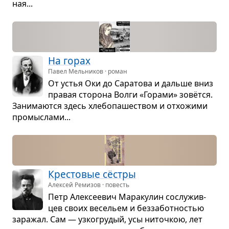
ная...
На горах
Павел Мельников · роман
От устья Оки до Сара­това и дальше вниз
пра­вая сто­рона Волги «Горами» зовётся.
Зани­ма­ются здесь хле­бо­па­ше­ством и отхо­жими
про­мыс­лами...
Кре­сто­вые сёстры
Алексей Ремизов · повесть
Петр Алек­се­е­вич Мара­ку­лин сослу­жив­
цев своих весе­льем и без­за­бот­но­стью
зара­жал. Сам — узко­гру­дый, усы ниточ­кою, лет