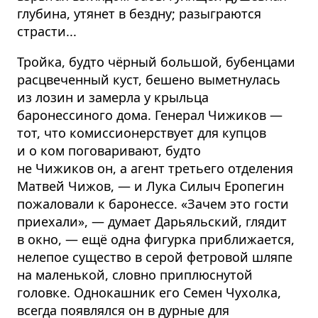
глубина, утянет в бездну; разыграются
страсти...
Тройка, будто чёрный большой, бубенцами
расцвеченный куст, бешено выметнулась
из лозин и замерла у крыльца
баронессиного дома. Генерал Чижиков —
тот, что комиссионерствует для купцов
и о ком поговаривают, будто
не Чижиков он, а агент третьего отделения
Матвей Чижов, — и Лука Силыч Еропегин
пожаловали к баронессе. «Зачем это гости
приехали», — думает Дарьяльский, глядит
в окно, — ещё одна фигурка приближается,
нелепое существо в серой фетровой шляпе
на маленькой, словно приплюснутой
головке. Однокашник его Семен Чухолка,
всегда появлялся он в дурные для