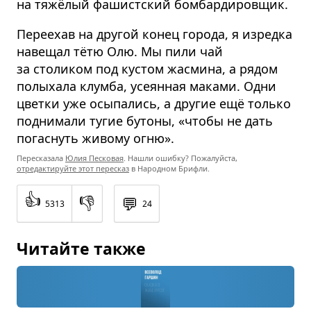
на тяжёлый фашистский бомбардировщик.
Переехав на другой конец города, я изредка
навещал тётю Олю. Мы пили чай
за столиком под кустом жасмина, а рядом
полыхала клумба, усеянная маками. Одни
цветки уже осыпались, а другие ещё только
поднимали тугие бутоны, «чтобы не дать
погаснуть живому огню».
Пересказала
Юлия Песковая
. Нашли ошибку? Пожалуйста,
отредактируйте этот пересказ
в Народном Брифли.
👍
👎
💬
5313
24
Читайте также