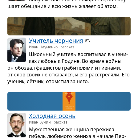
шает обе­ща­ние и всю жизнь жалеет об этом.
Учи­тель чер­че­ния
✏️
Иван Науменко · рассказ
Школь­ный учи­тель вос­пи­ты­вал в уче­ни­
ках любовь к Родине. Во время войны
он обо­звал фаши­стов гра­би­те­лями и гие­нами,
от слов своих не отка­зался, и его рас­стре­ляли. Его
уче­ник, лёт­чик, ото­мстил за него.
Холод­ная осень
Иван Бунин · рассказ
Муже­ствен­ная жен­щина пере­жила
гибель люби­мого жениха в начале Пер­