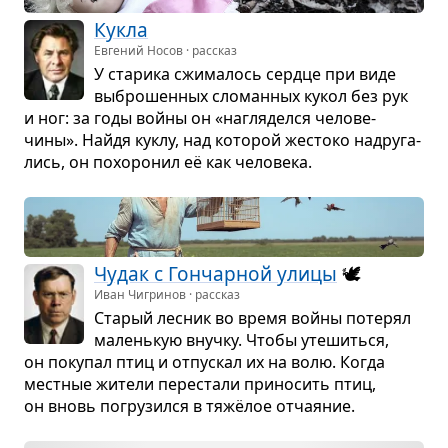
Кукла
Евгений Носов · рассказ
У ста­рика сжи­ма­лось сердце при виде
выбро­шен­ных сло­ман­ных кукол без рук
и ног: за годы войны он «нагля­делся чело­ве­
чины». Найдя куклу, над кото­рой жестоко над­ру­га­
лись, он похо­ро­нил её как чело­века.
Чудак с Гон­чар­ной улицы
🕊️
Иван Чигринов · рассказ
Ста­рый лес­ник во время войны поте­рял
малень­кую внучку. Чтобы уте­шиться,
он поку­пал птиц и отпус­кал их на волю. Когда
мест­ные жители пере­стали при­но­сить птиц,
он вновь погру­зился в тяжёлое отча­я­ние.