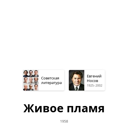
Евгений
Советская
Носов
литература
1925–2002
Живое пламя
1958