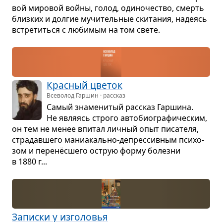
вой миро­вой войны, голод, оди­но­че­ство, смерть
близ­ких и дол­гие мучи­тель­ные ски­та­ния, наде­ясь
встре­титься с люби­мым на том свете.
Крас­ный цве­ток
Всеволод Гаршин · рассказ
Самый зна­ме­ни­тый рас­сказ Гар­шина.
Не явля­ясь строго авто­био­гра­фи­че­ским,
он тем не менее впи­тал лич­ный опыт писа­теля,
стра­дав­шего мани­а­кально-депрес­сив­ным пси­хо­
зом и перенёс­шего острую форму болезни
в 1880 г...
Записки у изго­ло­вья