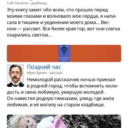
Сэй-Сёнагон · дзуйхицу
Эту книгу замет обо всем, что про­шло перед
моими гла­зами и вол­но­вало мое сердце, я напи­
сала в тишине и уеди­не­нии моего дома… Вес­
ною — рас­свет. Все белее края гор, вот они слегка
оза­ри­лись све­том...
Позд­ний час
Иван Бунин · рассказ
Немо­ло­дой рас­сказ­чик ночью при­е­хал
в род­ной город, чтобы вспо­мнить моло­
дость и свою люби­мую, умер­шую моло­дой.
Он наве­стил род­ную гим­на­зию, улицу, где жила
люби­мая, и её могилу на ста­ром клад­бище.