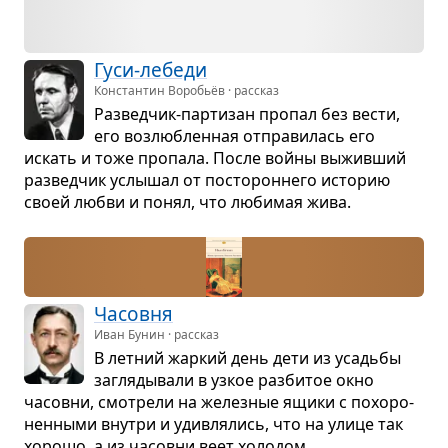
Гуси-лебеди
Константин Воробьёв · рассказ
Раз­вед­чик-пар­ти­зан про­пал без вести,
его воз­люб­лен­ная отпра­ви­лась его
искать и тоже про­пала. После войны выжив­ший
раз­вед­чик услы­шал от посто­рон­него исто­рию
своей любви и понял, что люби­мая жива.
Часовня
Иван Бунин · рассказ
В лет­ний жар­кий день дети из усадьбы
загля­ды­вали в узкое раз­би­тое окно
часовни, смот­рели на желез­ные ящики с похо­ро­
нен­ными вну­три и удив­ля­лись, что на улице так
хорошо, а из часовни веет холо­дом.