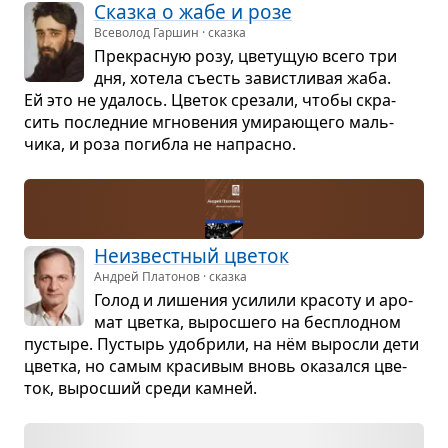
Сказка о жабе и розе
Всеволод Гаршин · сказка
Пре­крас­ную розу, цве­ту­щую всего три
дня, хотела съесть завист­ли­вая жаба.
Ей это не уда­лось. Цве­ток сре­зали, чтобы скра­
сить послед­ние мгно­ве­ния уми­ра­ю­щего маль­
чика, и роза погибла не напрасно.
Неиз­вест­ный цве­ток
Андрей Платонов · сказка
Голод и лише­ния уси­лили кра­соту и аро­
мат цветка, вырос­шего на бес­плод­ном
пустыре. Пустырь удо­брили, на нём выросли дети
цветка, но самым кра­си­вым вновь ока­зался цве­
ток, вырос­ший среди кам­ней.