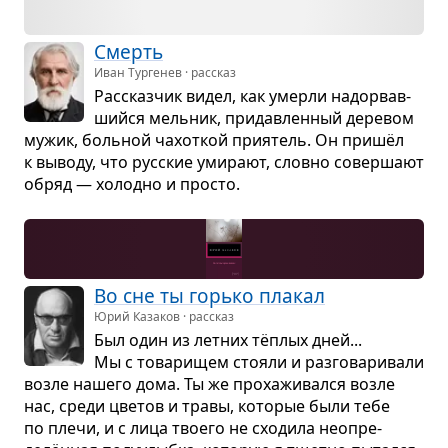
Смерть
Иван Тургенев · рассказ
Рас­сказ­чик видел, как умерли надо­рвав­
шийся мель­ник, при­дав­лен­ный дере­вом
мужик, боль­ной чахот­кой при­я­тель. Он пришёл
к выводу, что рус­ские уми­рают, словно совер­шают
обряд — холодно и про­сто.
Во сне ты горько пла­кал
Юрий Казаков · рассказ
Был один из лет­них тёплых дней...
Мы с това­ри­щем сто­яли и раз­го­ва­ри­вали
возле нашего дома. Ты же про­ха­жи­вался возле
нас, среди цве­тов и травы, кото­рые были тебе
по плечи, и с лица тво­его не схо­дила неопре­