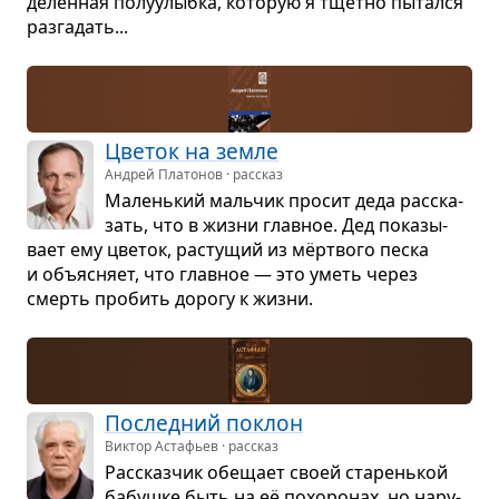
делён­ная полу­у­лыбка, кото­рую я тщетно пытался
раз­га­дать...
Цве­ток на земле
Андрей Платонов · рассказ
Малень­кий маль­чик про­сит деда рас­ска­
зать, что в жизни глав­ное. Дед пока­зы­
вает ему цве­ток, рас­ту­щий из мёрт­вого песка
и объ­яс­няет, что глав­ное — это уметь через
смерть про­бить дорогу к жизни.
Послед­ний поклон
Виктор Астафьев · рассказ
Рас­сказ­чик обе­щает своей ста­рень­кой
бабушке быть на её похо­ро­нах, но нару­