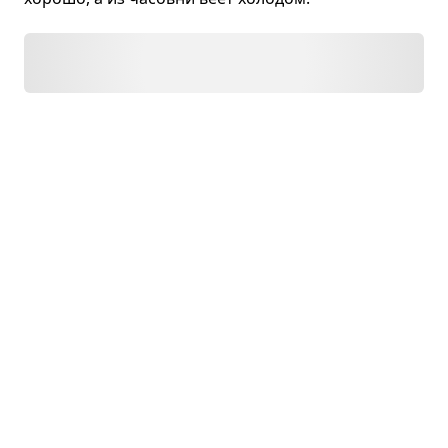
Дикий голубь
Вячеслав Адамчик · рассказ
Рас­сказ­чик при­е­хал в род­ную деревню
в гости к поста­рев­шим роди­те­лям. Ходил
по род­ным местам, вспо­ми­нал про­шлое: как пас
корову, попал под град, соби­рал грибы, и как
за кор­зинку кар­тошки убили соседа.
Что ещё пересказать?
В первую очередь мы пересказываем то, что просят
наши читатели. Пожалуйста, сообщите нам, если
не нашли нужного пересказа.
Название
произведения: