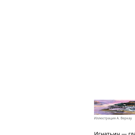
Иллюстрация А. Веркау
Игнатьич — гл