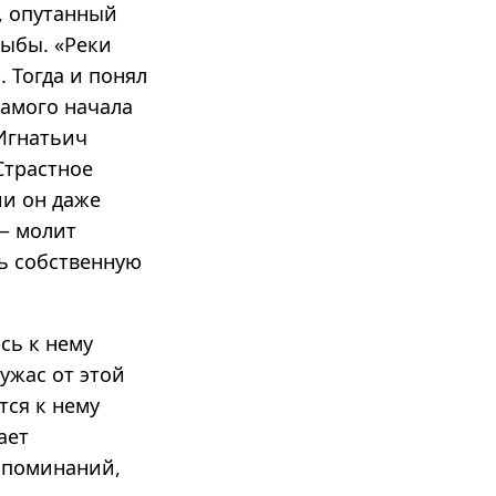
е, опутанный
рыбы. «Реки
 Тогда и понял
самого начала
 Игнатьич
Страстное
ии он даже
 — молит
ть собственную
сь к нему
ужас от этой
тся к нему
ает
оспоминаний,