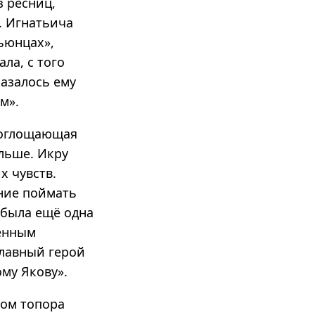
з ресниц,
. Игнатьича
ьюнцах»,
ла, с того
казалось ему
м».
поглощающая
ольше. Икру
х чувств.
ание поймать
 была ещё одна
венным
главный герой
ому Якову».
хом топора