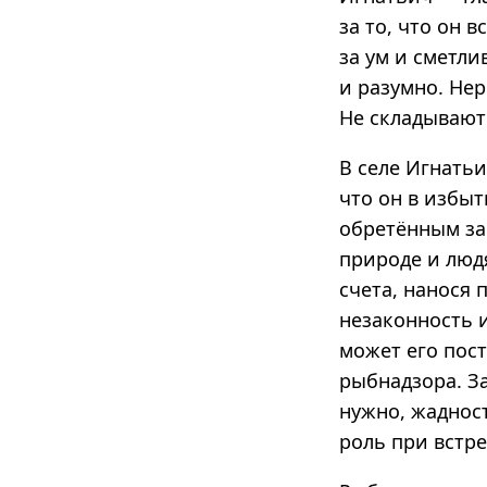
за то, что он 
за ум и сметли
и разумно. Нер
Не складывают
В селе Игнатьи
что он в избы
обретённым за 
природе и людя
счета, нанося
незаконность и
может его пост
рыбнадзора. З
нужно, жаднос
роль при встре