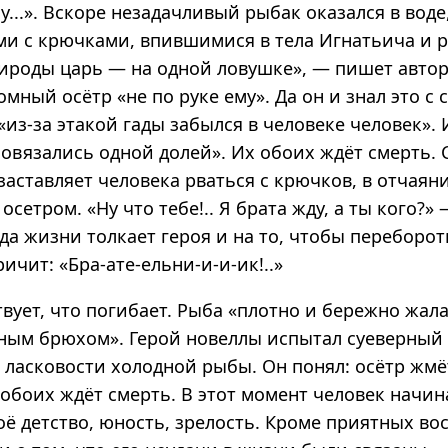
у...». Вскоре незадачливый рыбак оказался в вод
ми с крючками, впившимися в тела Игнатьича и 
ироды царь — на одной ловушке», — пишет автор.
омный осётр «не по руке ему». Да он и знал это с 
«из-за этакой гады забылся в человеке человек».
овязались одной долей». Их обоих ждёт смерть. 
аставляет человека рваться с крючков, в отчаян
 осетром. «Ну что тебе!.. Я брата жду, а ты кого?»
да жизни толкает героя и на то, чтобы переборо
ичит: «Бра-ате-ельни-и-и-ик!..»
вует, что погибает. Рыба «плотно и бережно жала
ным брюхом». Герой новеллы испытал суеверный 
 ласковости холодной рыбы. Он понял: осётр жмё
 обоих ждёт смерть. В этот момент человек начин
оё детство, юность, зрелость. Кроме приятных в