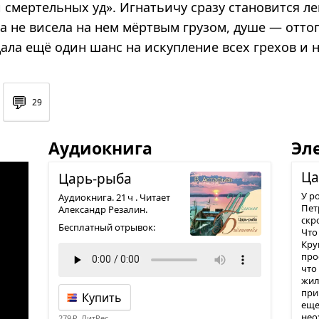
и смертельных уд». Игнатьичу сразу становится ле
а не висела на нем мёртвым грузом, душе — отто
дала ещё один шанс на искупление всех грехов и 
💬
29
Аудиокнига
Эл
Ца
Царь-рыба
У р
Аудиокнига. 21 ч . Читает
Пет
Александр Резалин.
скр
Бесплатный отрывок:
Что
Кру
про
что
жил
при
Купить
еще 
нео
279 ₽, ЛитРес