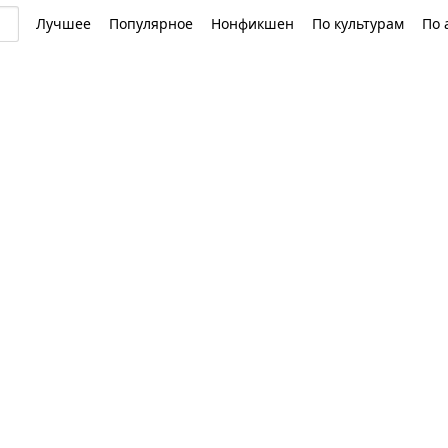
Лучшее
Популярное
Нонфикшен
По культурам
По 