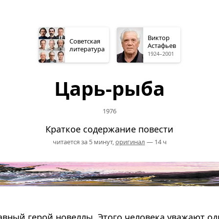
Виктор
Советская
Астафьев
литература
1924–2001
Царь-рыба
1976
Краткое содержание повести
читается за 5 минут,
оригинал
— 14 ч
авный герой новеллы. Этого человека уважают о