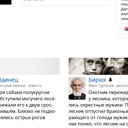
пиш
Дал
жел
тип
Оди­нец
Бирюк
🌲
италий Бианки · повесть
Иван Тургенев · расска
ри собаки полу­кру­гом
Охот­ник пере­жи­
бсту­пили могу­чего лося-
у лес­ника, кото­р
ри­жали его к двум срос­
лись окрест­ные мужики. 
е­вьям. Близко не под­хо­
лес­ник отпу­стил бра­ко­н
я­лись острых рогов
ра­ю­щего от голода мужика
ник понял, что лес­ник на