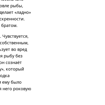
ловле рыбы,
 делает «ладно»
искренности.
 братом.
 Чувствуется,
 собственным,
зует во вред
я рыбу без
он сознаёт
у», который
лодка
м ему было
я него роковую