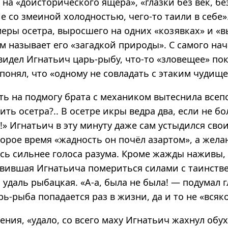
на «доисторического ящера», «глазки без век, бе
е со змеиной холодностью, чего-то таили в себе»
еры осетра, выросшего на одних «козявках» и «в
м называет его «загадкой природы». С самого нача
видел Игнатьич царь-рыбу, что-то «зловещее» по
 понял, что «одному не совладать с этаким чудище
ть на подмогу брата с механиком вытеснила все
ить осетра?.. В осетре икры ведра два, если не б
!» Игнатьич в эту минуту даже сам устыдился свои
торое время «жадность он почёл азартом», а жел
ось сильнее голоса разума. Кроме жажды наживы,
авившая Игнатьича помериться силами с таинст
 удаль рыбацкая. «А-а, была не была! — подумал 
ь-рыба попадается раз в жизни, да и то не «всяк
ния, «удало, со всего маху Игнатьич жахнул обу