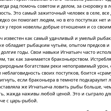
всегда рад помочь советом и делом, за сноровку в 
вость. Это самый зажиточный человек в селе, все
едко он помогает людям, но в его поступках нет 
ся у героя новеллы добрые отношения и со своим
ч известен как самый удачливый и умелый рыбак.
тке обладает рыбацким чутьём, опытом предков и
долгие годы. Свои навыки Игнатьич часто исполь
м, так как занимается браконьерством. Истребля
 природным богатствам реки непоправимый урон, 
 неблаговидность своих поступков, боится «срам
игнуть, если браконьера в темноте подкараулит 
аставляла же Игнатьича ловить рыбы больше, че
ть, жажда наживы любой ценой. Это и сыграло дл
че с царь-рыбой.