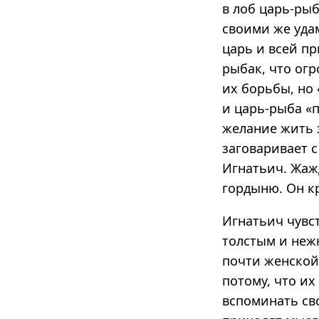
в лоб царь-рыб
своими же уда
царь и всей пр
рыбак, что огр
их борьбы, но 
и царь-рыба «п
желание жить з
заговаривает с
Игнатьич. Жаж
гордыню. Он кр
Игнатьич чувст
толстым и неж
почти женской
потому, что их
вспоминать св