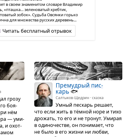
ет в своем знаменитом словаре Владимир
ь, «пташка… зеленоватый хребтик,
товатый зобок». Судьба Овсянки горько
ична для множества русских деревень...
Читать бесплатный отрывок
Пре­муд­рый пис­
карь
🐟
з
Салтыков-Щедрин · сказка
дал грозу
Умный пес­карь решает,
ого боя­
что если жить в тём­ной норе и тихо
При нём
дро­жать, то его и не тро­нут. Уми­рая
ьера — уми­
в оди­но­че­стве, он пони­мает, что
, и охот­
не было в его жизни ни любви,
 самом