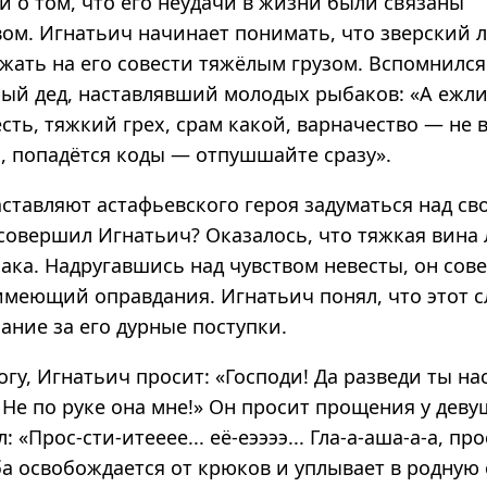
 о том, что его неудачи в жизни были связаны
вом. Игнатьич начинает понимать, что зверский 
ежать на его совести тяжёлым грузом. Вспомнилс
ый дед, наставлявший молодых рыбаков: «А ежли 
сть, тяжкий грех, срам какой, варначество — не
, попадётся коды — отпушшайте сразу».
аставляют астафьевского героя задуматься над с
 совершил Игнатьич? Оказалось, что тяжкая вина
бака. Надругавшись над чувством невесты, он со
имеющий оправдания. Игнатьич понял, что этот с
ание за его дурные поступки.
гу, Игнатьич просит: «Господи! Да разведи ты нас
 Не по руке она мне!» Он просит прощения у дев
: «Прос-сти-итееее... её-еээээ... Гла-а-аша-а-а, пр
а освобождается от крюков и уплывает в родную 