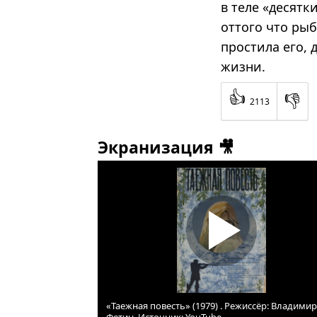
в теле «десятк
оттого что рыб
простила его, 
жизни.
👍
👎
2113
Экранизация 🎥
«Таежная повесть» (1979) . Режиссёр: Владимир