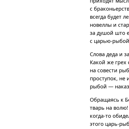
приходят мысли
с браконьерст
всегда будет л
новеллы и стар
за душой што е
с царью-рыбой
Слова деда и з
Какой же грех
на совести ры
проступок, не 
рыбой — наказ
Обращаясь к Бо
тварь на волю!
когда-то обидел
этого царь-рыб