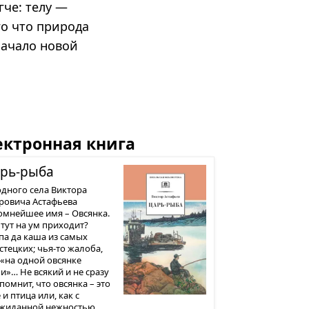
гче: телу —
го что природа
начало новой
ектронная книга
рь-рыба
одного села Виктора
ровича Астафьева
омнейшее имя – Овсянка.
 тут на ум приходит?
па да каша из самых
стецких; чья-то жалоба,
 «на одной овсянке
и»… Не всякий и не сразу
помнит, что овсянка – это
и птица или, как с
жиданной нежностью