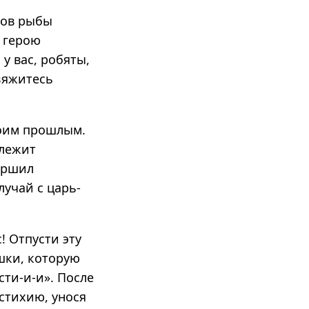
лов рыбы
я герою
у вас, робяты,
 вяжитесь
воим прошлым.
 лежит
вершил
лучай с царь-
! Отпусти эту
ушки, которую
ости-и-и». После
стихию, унося