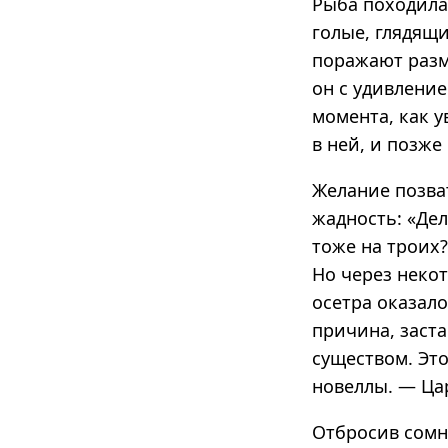
Рыба походила 
голые, глядящи
поражают разм
он с удивление
момента, как у
в ней, и позже
Желание позва
жадность: «Дел
тоже на троих?
Но через неко
осетра оказал
причина, заст
существом. Это
новеллы. — Цар
Отбросив сомне