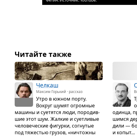
Фетин. Источник: YouTube.
Читайте также
Чел­каш
Максим Горький · рассказ
В
Утро в южном порту.
Т
Вокруг шумят огром­ные
о
машины и суе­тятся люди, поро­див­
одинца, п
шие этот шум. Жал­кие и сует­ли­вые
шимся дер
чело­ве­че­ские фигурки, согну­тые
дили — бо
под тяже­стью гру­зов, «ничтожны
и копыт...