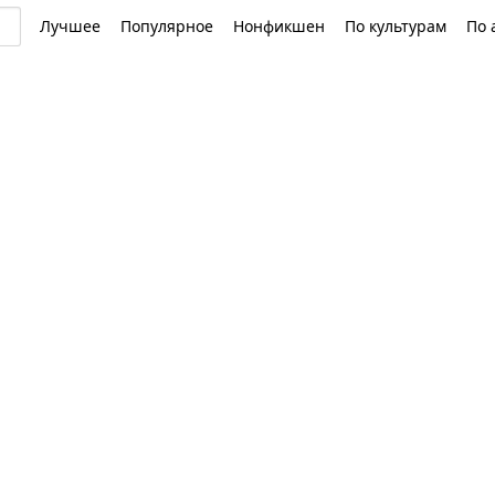
Лучшее
Популярное
Нонфикшен
По культурам
По 