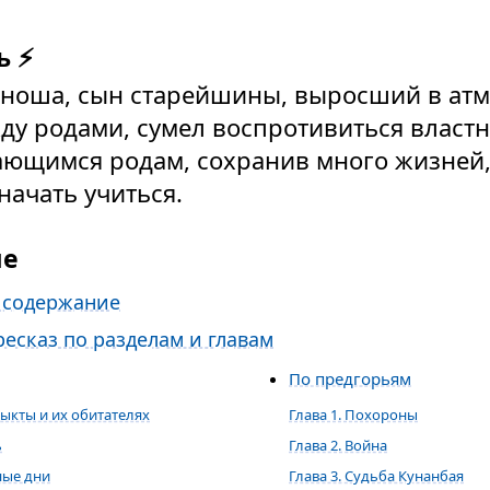
ь ⚡
юноша, сын старейшины, выросший в ат
у родами, сумел воспротивиться властн
ющимся родам, сохранив много жизней,
начать учиться.
ие
 содержание
есказ по разделам и главам
По предгорьям
быкты и их обитателях
Глава 1. Похороны
ь
Глава 2. Война
ные дни
Глава 3. Судьба Кунанбая