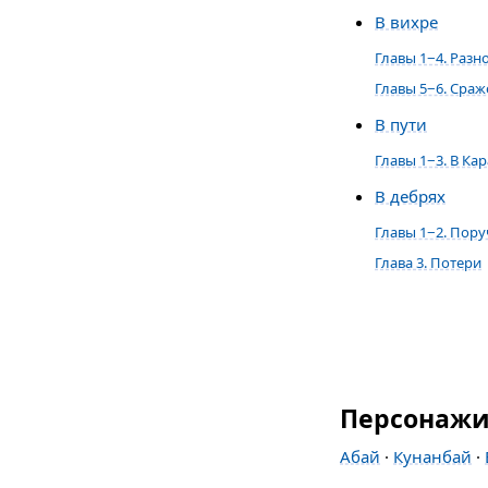
В вихре
Главы 1−4. Разн
Главы 5−6. Сра
В пути
Главы 1−3. В Ка
В дебрях
Главы 1−2. Пор
Глава 3. Потери
Персонаж
Абай
·
Кунанбай
·