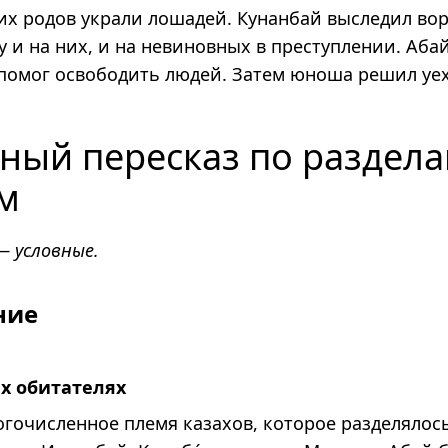
их родов украли лошадей. Кунанбай выследил вор
 и на них, и на невиновных в преступлении. Аба
 помог освободить людей. Затем юноша решил уех
ный пересказ по раздел
ам
— условные.
ние
их обитателях
гочисленное племя казахов, которое разделялос