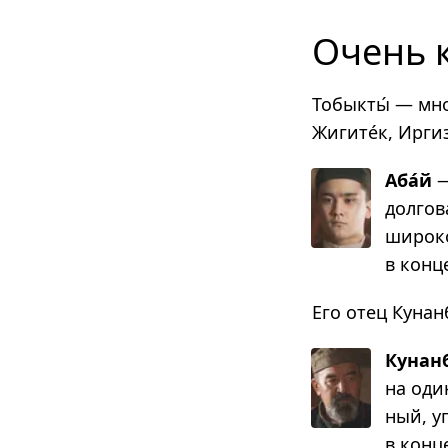
Очень 
Тобыкты́ — мн
Жигите́к, Ирги
Аба́й
—
дол­го­
широ­ко
в конце
Его отец Куна
Кунанб
на один
ный, у
в конце