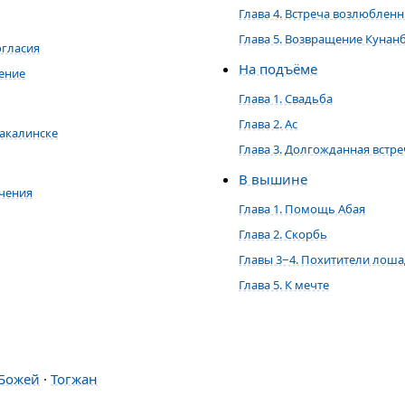
Глава 4. Встреча возлюблен
Глава 5. Возвращение Кунан
огласия
На подъёме
жение
Глава 1. Свадьба
Глава 2. Ас
ракалинске
Глава 3. Долгожданная встре
В вышине
учения
Глава 1. Помощь Абая
Глава 2. Скорбь
Главы 3−4. Похитители лош
Глава 5. К мечте
и
Божей
·
Тогжан