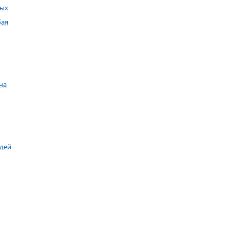
ных
бая
ча
адей