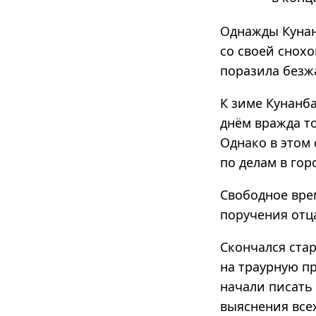
Однажды Кунан
со своей снохо
поразила безж
К зиме Кунанба
днём вражда то
Однако в этом
по делам в гор
Свободное вре
поручения отц
Скончался ста
на траурную пр
начали писать
выяснения всех