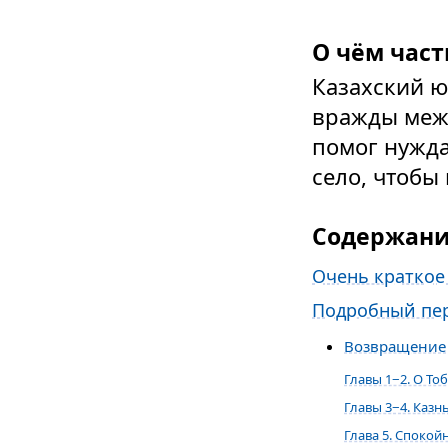
О чём част
Казахский 
вражды межд
помог нужда
село, чтобы 
Содержан
Очень краткое
Подробный пер
Возвращение
Главы 1−2. О То
Главы 3−4. Казн
Глава 5. Спокой