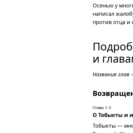
Осенью у мног
написал жалобу
против отца и
Подроб
и глав
Названия глав 
Возвраще
Главы 1–2
О Тобыкты и 
Тобыкты — мно