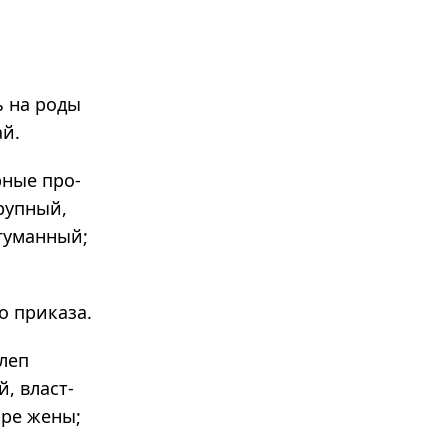
ь на роды
ай.
­ные про­
руп­ный,
гуман­ный;
о приказа.
слеп
й, власт­
ыре жены;