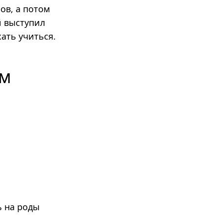
ов, а потом
й выступил
ать учиться.
ам
ь на роды