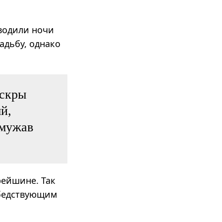
оводили ночи
адьбу, однако
искры
й,
змужав
рейшине. Так
 бедствующим