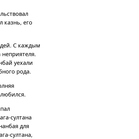
ельствовал
 казнь, его
юдей. С каждым
а неприятеля.
нбай уехали
бного рода.
олняя
влюбился.
апал
ага-султана
нанбая для
га-султана,