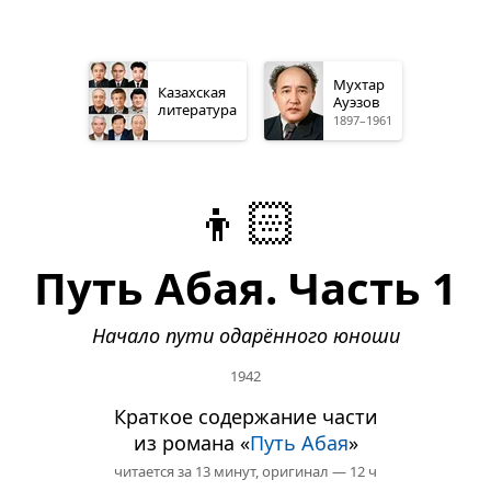
Мухтар
Казахская
Ауэзов
литература
1897–1961
👦🏻
Путь Абая. Часть 1
Начало пути одарённого юноши
1942
Краткое содержание части
из романа «
Путь Абая
»
читается за 13 минут,
оригинал — 12 ч