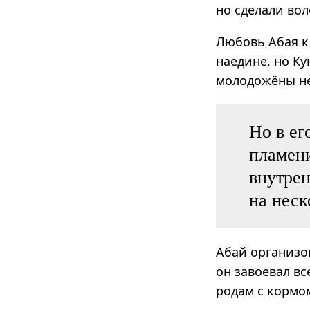
но сделали во
Любовь Абая к
наедине, но Ку
молодожёны не
Но в ег
пламени
внутрен
на неск
Абай организо
он завоевал в
родам с кормо