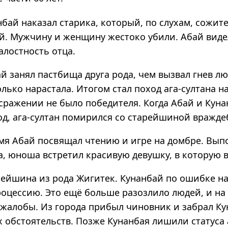
бай наказал старика, который, по слухам, сожит
й. Мужчину и женщину жестоко убили. Абай видел
алостность отца.
й занял пастбища друга рода, чем вызвал гнев л
лько нарастала. Итогом стал поход ага-султана н
 сражении не было победителя. Когда Абай и Куна
од, ага-султан помирился со старейшиной вражде
мя Абай посвящал чтению и игре на домбре. Вып
а, юноша встретил красивую девушку, в которую 
рейшина из рода Жигитек. Кунанбай по ошибке н
оцессию. Это ещё больше разозлило людей, и на 
 жалобы. Из города прибыл чиновник и забрал Ку
 обстоятельств. Позже Кунанбая лишили статуса а