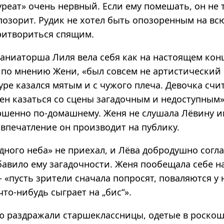
уреат» очень нервный. Если ему помешать, он не 
опозорит. Рудик не хотел быть опозоренным на вс
ритвориться спящим.
­ниаторша Лиля вела себя как на настоящем конц
, по мнению Жени, «был совсем не артистический
уре казался мятым и с чужого плеча. Девочка счит
ен казаться со сцены загадочным и недоступным»
ршенно по-домашнему. Женя не слушала Лёвину иг
 впечатление он производит на публику.
дного неба» не приехал, и Лёва добродушно согл
бавило ему загадочности. Женя пообещала себе н
«пусть зрители сначала попросят, поваляются у не
что-нибудь сыграет на „бис“».
ю раздражали старшеклассницы, одетые в роско