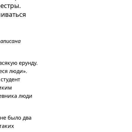
сестры.
шиваться
написана
всякую ерунду.
еся люди».
 студент
ликим
невника люди
ене было два
таких