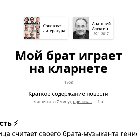
Анатолий
Советская
Алексин
литература
1924–2017
Мой брат играет
на кларнете
1968
Краткое содержание повести
читается за 7 минут,
оригинал
— 1 ч
сть ⚡
ца считает своего брата-музыканта гени