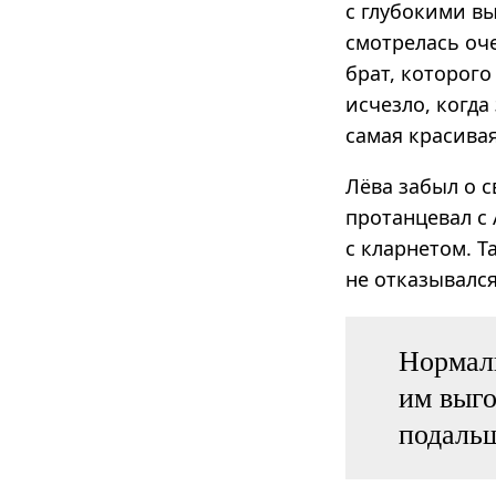
с глубокими вы
смотрелась оч
брат, которого
исчезло, когда
самая красива
Лёва забыл о с
протанцевал с 
с кларнетом. Т
не отказывался
Нормаль
им выго
подаль