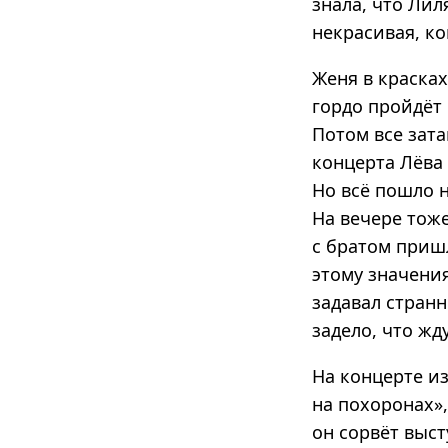
знала, что Лил
некрасивая, ко
Женя в красках
гордо пройдёт 
Потом все зата
концерта Лёва 
Но всё пошло н
На вечере тоже
с братом пришл
этому значения
задавал стран
задело, что жд
На концерте и
на похоронах»
он сорвёт выст