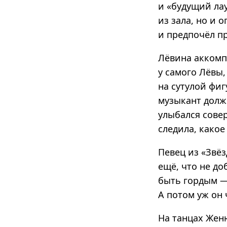
и «будущий ла
из зала, но и 
и предпочёл п
Лёвина аккомпа
у самого Лёвы
на сутулой фиг
музыкант долж
улыбался сове
следила, какое
Певец из «Звёз
ещё, что не до
быть гордым — 
А потом уж он 
На танцах Жен