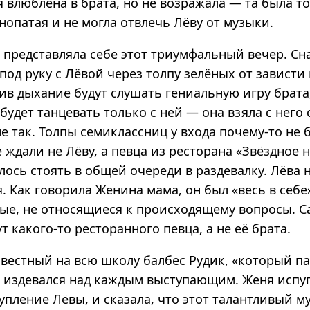
я влюблена в брата, но не возражала — та была то
нопатая и не могла отвлечь Лёву от музыки.
 представляла себе этот триумфальный вечер. Сн
под руку с Лёвой через толпу зелёных от зависти
ив дыхание будут слушать гениальную игру брата,
будет танцевать только с ней — она взяла с него
е так. Толпы семиклассниц у входа почему-то не 
 ждали не Лёву, а певца из ресторана «Звёздное 
ось стоять в общей очереди в раздевалку. Лёва 
. Как говорила Женина мама, он был «весь в себе»
ные, не относящиеся к происходящему вопросы. 
ут какого-то ресторанного певца, а не её брата.
звестный на всю школу балбес Рудик, «который п
, издевался над каждым выступающим. Женя испуг
упление Лёвы, и сказала, что этот талантливый м