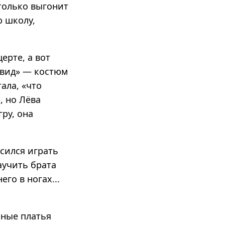
только выгонит
ю школу,
ерте, а вот
 вид» — костюм
ала, «что
, но Лёва
ру, она
асился играть
аучить брата
го в ногах...
шные платья