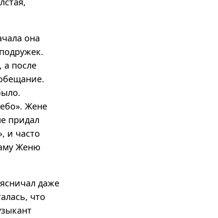
лстая,
ачала она
 подружек.
 а после
 обещание.
было.
небо». Жене
не придал
, и часто
Саму Женю
аясничал даже
алась, что
узыкант