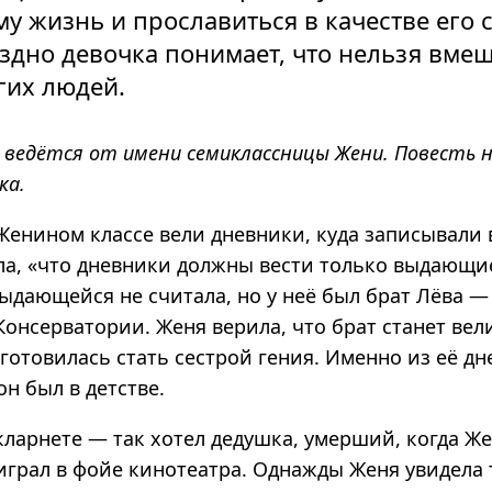
му жизнь и прославиться в качестве его 
дно девочка понимает, что нельзя вме
гих людей.
 ведётся от имени семиклассницы Жени. Повесть 
ка.
Женином классе вели дневники, куда записывали 
ла, «что дневники должны вести только выдающи
ыдающейся не считала, но у неё был брат Лёва —
Консерватории. Женя верила, что брат станет ве
готовилась стать сестрой гения. Именно из её д
он был в детстве.
кларнете — так хотел дедушка, умерший, когда Ж
 играл в фойе кинотеатра. Однажды Женя увидела 