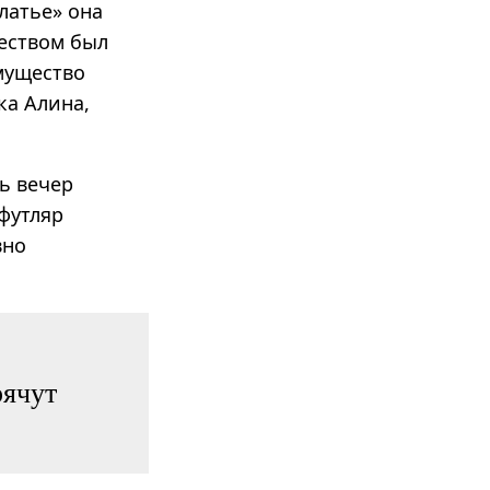
латье» она
еством был
имущество
ка Алина,
ь вечер
 футляр
вно
рячут