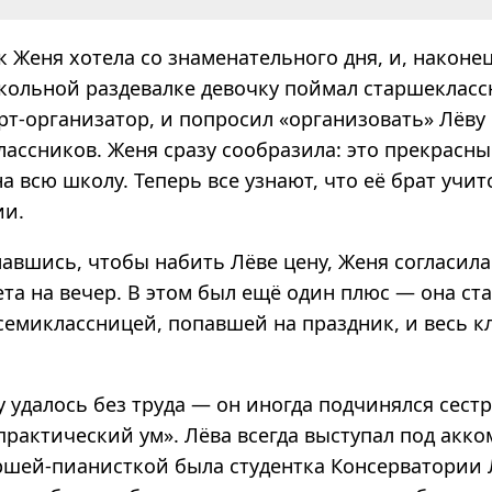
 Женя хотела со знамена­тельного дня, и, наконец
школьной раздевалке девочку поймал старшекласс
рт-организатор, и попросил «организовать» Лёву
лассников. Женя сразу сообразила: это прекрасны
а всю школу. Теперь все узнают, что её брат учит
ии.
авшись, чтобы набить Лёве цену, Женя согласила
ета на вечер. В этом был ещё один плюс — она ст
емиклассницей, попавшей на праздник, и весь кл
 удалось без труда — он иногда подчинялся сестре
практический ум». Лёва всегда выступал под акко
оршей-пианисткой была студентка Консерватории 