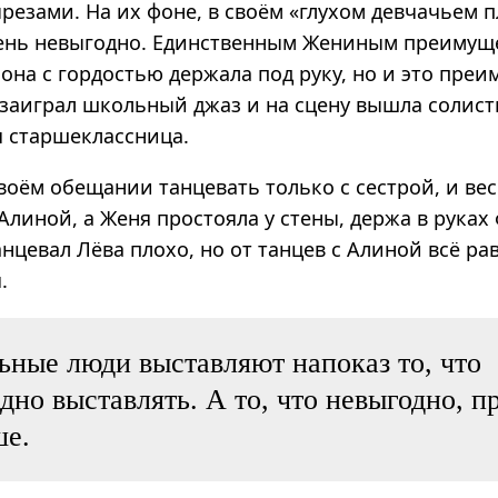
резами. На их фоне, в своём «глухом девчачьем п
ень невыгодно. Единственным Жениным преимущ
 она с гордостью держала под руку, но и это пре
 заиграл школьный джаз и на сцену вышла солист
я старшеклассница.
воём обещании танцевать только с сестрой, и вес
Алиной, а Женя простояла у стены, держа в руках
анцевал Лёва плохо, но от танцев с Алиной всё ра
.
ные люди выставляют напоказ то, что
дно выставлять. А то, что невыгодно, п
ше.