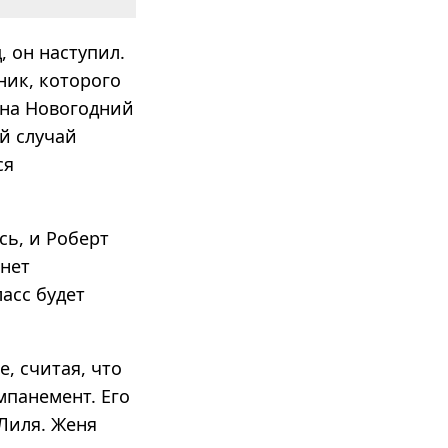
, он наступил.
ник, которого
 на Новогодний
й случай
ся
сь, и Роберт
анет
асс будет
, считая, что
мпанемент. Его
Лиля. Женя