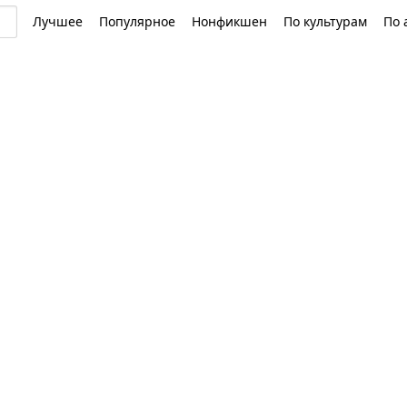
Лучшее
Популярное
Нонфикшен
По культурам
По 