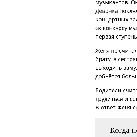
музыкантов. Он
Девочка поклял
концертных зал
«к конкурсу м
первая ступень
Женя не счита
брату, а сёстр
выходить замуж
добьётся боль
Родители счит
трудиться и со
В ответ Женя с
Когда н