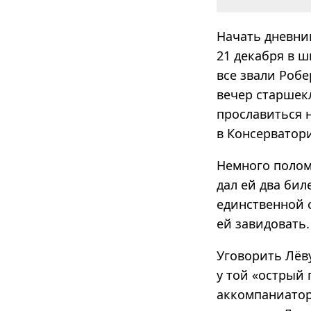
Начать дневник
21 декабря в 
все звали Робе
вечер старшек
прославиться н
в Консерватор
Немного полом
дал ей два бил
единственной с
ей завидовать.
Уговорить Лёву
у той «острый 
аккомпа­ни­ат