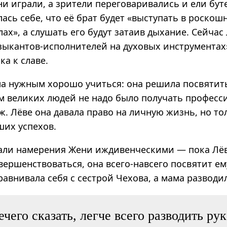
и играли, а зрители перегова­ривались и ели бу
ась себе, что её брат будет «выступать в роскош
ах», а слушать его будут затаив дыхание. Сейчас
узыкантов-исполнителей на духовых инструментах
ка к славе.
ла нужным хорошо учиться: она решила посвятит
ам великих людей не надо было получать професс
. Лёве она давала право на личную жизнь, но тол
ших успехов.
али намерения Жени иждивен­ческими — пока Лёв
вершен­ствоваться, она всего-навсего посвятит ем
равнивала себя с сестрой Чехова, а мама разводи
ечего сказать, легче всего разводить ру