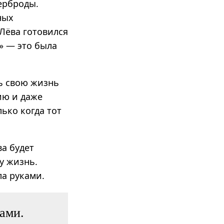
терброды.
ных
 Лёва готовился
» — это была
ь свою жизнь
ию и даже
ько когда тот
а будет
у жизнь.
ла руками.
ками.