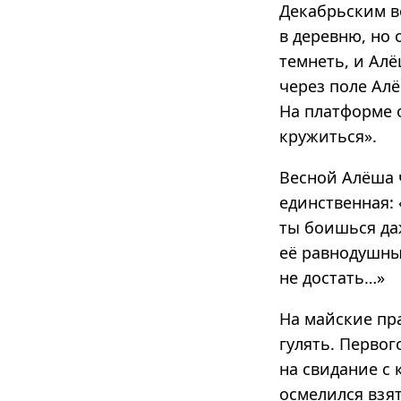
Декабрьским в
в деревню, но 
темнеть, и Алё
через поле Алё
На платформе 
кружиться».
Весной Алёша ч
единственная: 
ты боишься да
её равнодушны,
не достать…»
На майские пр
гулять. Первог
на свидание с 
осмелился взя