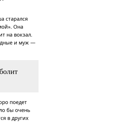
ша старался
мой». Она
т на вокзал.
родные и муж —
 болит
оро поедет
ыло бы очень
ся в других