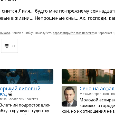
е снится Лиля… будто мне по-прежнему семнадцат
рвые в жизни… Непрошеные сны… Ах, господи, как
никова
. Нашли ошибку? Пожалуйста,
отредактируйте этот пересказ
в Народном Б
💬
21
орь­кий липо­вый
Сено на асфал
мёд
🍯
Михаил Стрельцов · по
лена Василевич · рассказ
Моло­дой аспи­ра
3-лет­ний под­ро­сток влю­
ко­мился в городе
б­кую хруп­кую сту­дентку
кой, но их отно­ше­ния не з