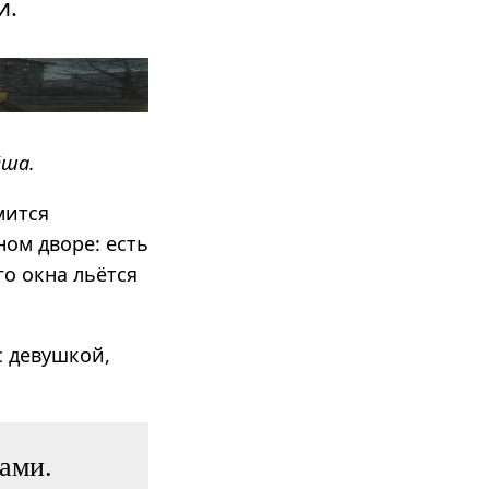
и.
ёша.
мится
ном дворе: есть
го окна льётся
с девушкой,
ами.