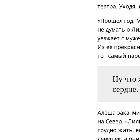
театра. Уходя,
«Прошёл год. 
не думать о Ли
уезжает с муже
Из её прекрасн
тот самый пар
Ну что 
сердце.
Алёша заканчив
на Север. «Лил
трудно жить, е
девушек, а они 