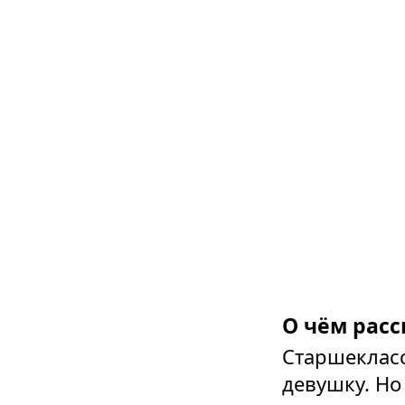
О чём расс
Старшекласс
девушку. Но