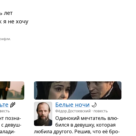
ь лет
 я не хочу
рифли.
ьте
🌾
Белые ночи
🌙
весть
Фёдор Достоевский · повесть
нт позна­
Оди­но­кий меч­та­тель влю­
 с девуш­
бился в девушку, кото­рая
ала­ди­
любила дру­гого. Решив, что её бро­