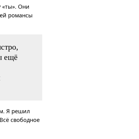
 «ты». Они
 ей романсы
стро,
ы ещё
м
ом. Я решил
«Всё свободное