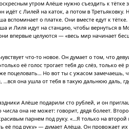
оскресным утром Алёше нужно съездить к тётке 
он идёт с Лилей на каток, а потом в Третьяковку.
ша вспоминает о платке. Они вместе едут к тётке
ша и Лиля идут на станцию, чтобы вернуться в Мо
они впервые целуются — «весь мир начинает бе
увствует что-то новое. Он думает о том, что дев
«только её голос трогает тебя до слёз, только её 
же поцеловать… Но вот ты с ужасом замечаешь, ч
 …вся она ушла от тебя в такую дальнюю даль, гд
аздники Алёше подарили сто рублей, и он пригл
о числа она не может: говорит, дядя болеет. Втор
красивым парнем под руку. «…Я только на второй
ть её под руку» — думает Алёша. Он провожает их