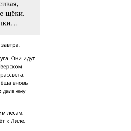
сивая,
ие щёки.
очки…
завтра.
уга. Они идут
Тверском
рассвета.
Алёша вновь
 дала ему
им лесам,
ёт к Лиле.