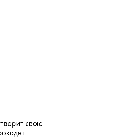
отворит свою
роходят