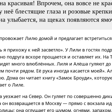
на красивая! Впрочем, она вовсе не кра
у неё блестящие глаза и розовые крепк
на улыбается, на щеках появляются ям
 провожает Лилю домой и предлагает встретиться 
ь я прихожу к ней засветло». У Лили в гостях подр
 но подруга вскоре прощается и оставляет их. На 
идят много влюблённых. Лиля и Алёша гуляют до 
м почти рядом. Её рука иногда касается моей». 
ю. Дома он читает книгу «Замок Броуди», которую
ает о Лиле.
 уезжает на Север. Он гуляет по совершенно дик
а он возвращается в Москву — прямо с вокзала ид
олицы: она оглушает его шумом, огнями, запахом,