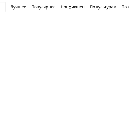
Лучшее
Популярное
Нонфикшен
По культурам
По 