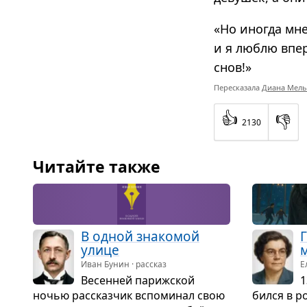
«Но иногда мн
и я люблю впе
снов!»
Пересказала
Диана Мель
👍
👎
2130
Читайте также
В одной зна­ко­мой
Г
улице
Иван Бунин · рассказ
Е
Весен­ней париж­ской
1
ночью рас­сказ­чик вспо­ми­нал свою
бился в ро