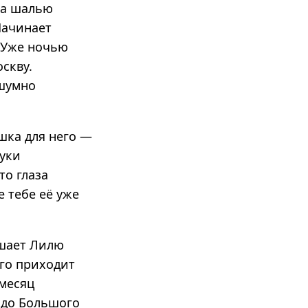
за шалью
 Начинает
. Уже ночью
скву.
сшумно
ушка для него —
руки
то глаза
е тебе её уже
ашает Лилю
ого приходит
 месяц
 до Большого