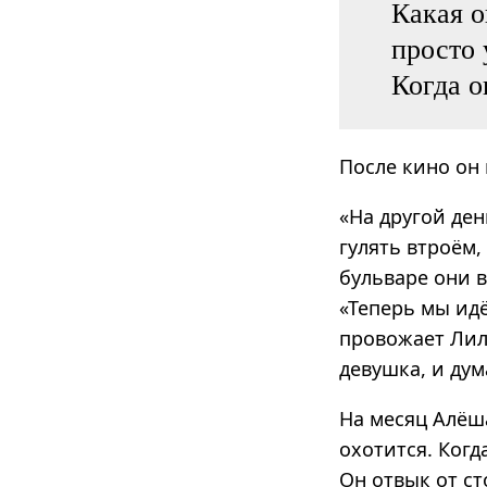
Какая о
просто 
Когда о
После кино он
«На другой ден
гулять втроём,
бульваре они в
«Теперь мы идё
провожает Лил
девушка, и дум
На месяц Алёша
охотится. Когд
Он отвык от ст