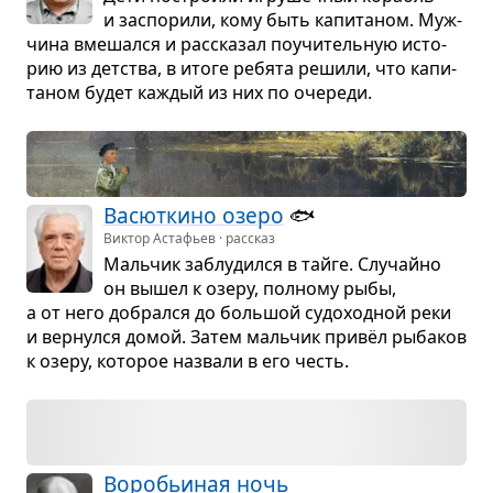
и заспо­рили, кому быть капи­та­ном. Муж­
чина вме­шался и рас­ска­зал поучи­тель­ную исто­
рию из дет­ства, в итоге ребята решили, что капи­
та­ном будет каж­дый из них по оче­реди.
Васют­кино озеро
🐟️
Виктор Астафьев · рассказ
Маль­чик заблу­дился в тайге. Слу­чайно
он вышел к озеру, пол­ному рыбы,
а от него добрался до боль­шой судо­ход­ной реки
и вер­нулся домой. Затем маль­чик привёл рыба­ков
к озеру, кото­рое назвали в его честь.
Воро­бьи­ная ночь