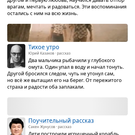
дру­гом и пер­вую любовь, научился давать отпор
вра­гам, меч­тать и радо­ваться. Эти вос­по­ми­на­ния
оста­лись с ним на всю жизнь.
Тихое утро
Юрий Казаков · рассказ
Два маль­чика рыба­чили у глу­бо­кого
омута. Один упал в воду и начал тонуть.
Дру­гой бро­сился сле­дом, чуть не уто­нул сам,
но всё же выта­щил его на берег. От пере­жи­того
страха и радо­сти оба запла­кали.
Поучи­тель­ный рас­сказ
Сакен Жунусов · рассказ
Дети постро­или игру­шеч­ный корабль