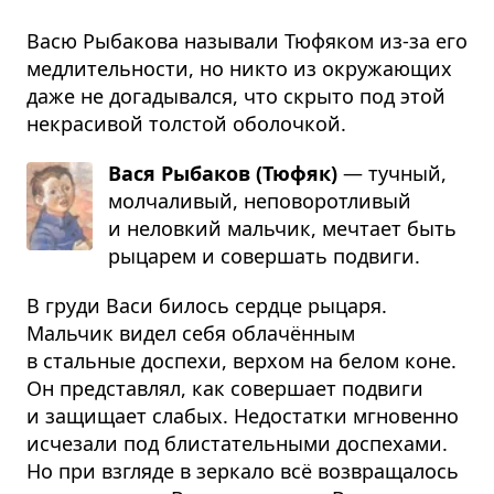
Васю Рыбакова называли Тюфяком из-за его
медлительности, но никто из окружающих
даже не догадывался, что скрыто под этой
некрасивой толстой оболочкой.
Вася Рыбаков (Тюфяк)
— тучный,
молча­ливый, непо­во­рот­ливый
и неловкий мальчик, мечтает быть
рыцарем и совер­шать подвиги.
В груди Васи билось сердце рыцаря.
Мальчик видел себя облачённым
в стальные доспехи, верхом на белом коне.
Он представлял, как совершает подвиги
и защищает слабых. Недостатки мгновенно
исчезали под блистательными доспехами.
Но при взгляде в зеркало всё возвращалось