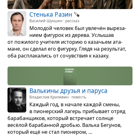
Стенька Разин
🪚
Василий Шукшин · рассказ
Моло­дой чело­век был увлечён выре­за­
нием фигу­рок из дерева. Услы­шав
от пожи­лого учи­теля исто­рию о каза­чьем ата­
мане, он сде­лал его фигурку. Глядя на резуль­тат,
оба рас­пла­ка­лись от сочув­ствия к казаку.
Валь­кины дру­зья и паруса
Владислав Крапивин · повесть
Каж­дый год, в начале каж­дой смены,
в пио­нер­ский лагерь при­бы­вает отряд
бара­бан­щи­ков, кото­рый встре­чает солнце
весёлой бара­бан­ной дро­бью. Валька Бегу­нов,
кото­рый ещё не стал пио­не­ром, ...