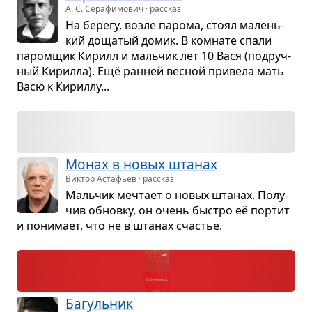
А. С. Серафимович · рассказ
На берегу, возле парома, стоял малень­
кий доща­тый домик. В ком­нате спали
паром­щик Кирилл и маль­чик лет 10 Вася (под­руч­
ный Кирилла). Ещё ран­ней вес­ной при­вела мать
Васю к Кириллу...
Монах в новых шта­нах
Виктор Астафьев · рассказ
Маль­чик меч­тает о новых шта­нах. Полу­
чив обновку, он очень быстро её пор­тит
и пони­мает, что не в шта­нах сча­стье.
Багуль­ник