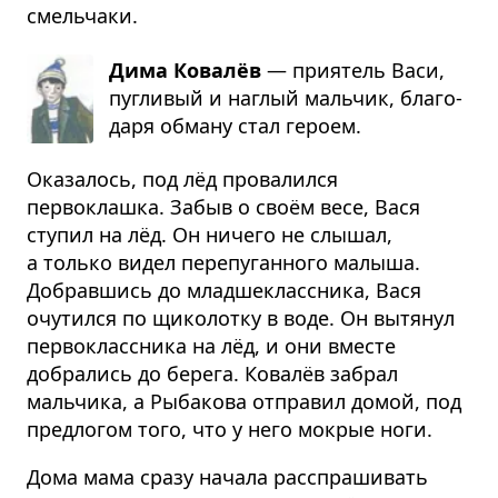
смельчаки.
Дима Ковалёв
— прия­тель Васи,
пугливый и наглый мальчик, благо­
даря обману стал героем.
Оказалось, под лёд провалился
первоклашка. Забыв о своём весе, Вася
ступил на лёд. Он ничего не слышал,
а только видел перепуганного малыша.
Добравшись до младшеклассника, Вася
очутился по щиколотку в воде. Он вытянул
первоклассника на лёд, и они вместе
добрались до берега. Ковалёв забрал
мальчика, а Рыбакова отправил домой, под
предлогом того, что у него мокрые ноги.
Дома мама сразу начала расспрашивать