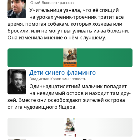
Юрий Яковлев · рассказ
Учи­тель­ница узнала, что её спя­щий
на уро­ках уче­ник-тро­еч­ник тра­тит всё
время, помо­гая соба­кам, кото­рых хозя­ева или
бро­сили, или не могут выгу­ли­вать из-за болезни.
Она изме­нила мне­ние о нём к луч­шему.
Дети синего фла­минго
Владислав Крапивин · повесть
Один­надца­ти­лет­ний маль­чик попа­дает
на неви­ди­мый остров и нахо­дит там дру­
зей. Вме­сте они осво­бо­ждают жите­лей острова
от ига чудо­вищ­ного Ящера.