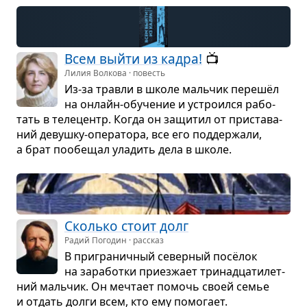
Всем выйти из кадра!
📺
Лилия Волкова · повесть
Из-за травли в школе маль­чик перешёл
на онлайн-обу­че­ние и устро­ился рабо­
тать в теле­центр. Когда он защи­тил от при­ста­ва­
ний девушку-опе­ра­тора, все его под­дер­жали,
а брат пообе­щал ула­дить дела в школе.
Сколько стоит долг
Радий Погодин · рассказ
В при­гра­нич­ный север­ный посёлок
на зара­ботки при­ез­жает три­надца­ти­лет­
ний маль­чик. Он меч­тает помочь своей семье
и отдать долги всем, кто ему помо­гает.