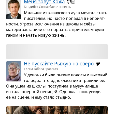
Меня зовут Кожа
🧑🏻
Бердибек Сокпакбаев · повесть
Маль­чик из казах­ского аула меч­тал стать
писа­те­лем, но часто попа­дал в непри­ят­
но­сти. Угроза исклю­че­ния из школы и слёзы
матери заста­вили его порвать с при­я­те­лем-хули­
га­ном и начать новую жизнь.
Не пус­кайте Рыжую на озеро
🏕️
Елена Габова · рассказ
У девочки были рыжие волосы и высо­кий
голос, за что одно­класс­ники тра­вили её.
Она ушла из школы, посту­пила в музу­чи­лище
и стала опер­ной певи­цей. Одно­класс­ник уви­дел
её на сцене, и ему стало стыдно.