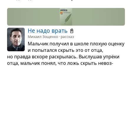
Не надо врать
📓
Михаил Зощенко · рассказ
Маль­чик полу­чил в школе плохую оценку
и попы­тался скрыть это от отца,
но правда вскоре рас­кры­лась. Выслу­шав упрёки
отца, маль­чик понял, что ложь скрыть невоз­
можно, и решил все­гда гово­рить правду.
Бег­лец
Антон Чехов · рассказ
Мать оста­вила сына на ночь в сель­ской
боль­нице. Ночью умер один из паци­ен­
тов, маль­чик испу­гался, убе­жал, долго блу­ждал