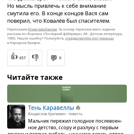
Но мысль привлечь к себе внимание
смутила его. В конце концов Вася сам
поверил, что Ковалёв был спасителем.
Пересказала
Юлия Щербакова
. За основу пересказа взято издание
рассказа из сборника «Последний фейерверк» (М.: Детская литература,
1985). Нашли ошибку? Пожалуйста,
отредактируйте этот пересказ
в Народном Брифли.
👍
👎
💬
657
0
Читайте также
Тень Кара­веллы
⛵
Владислав Крапивин · повесть
Маль­чик пере­жил голод­ное после­во­ен­
ное дет­ство, ссору и раз­луку с пер­вым