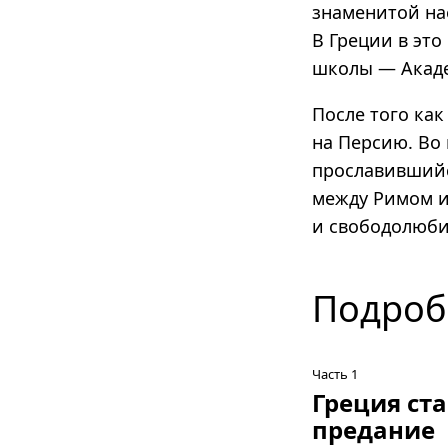
знаменитой на
В Греции в эт
школы — Акаде
После того ка
на Персию. Во 
прославившийс
между Римом и
и свободо­люб
Подроб
Часть 1
Греция ст
предание