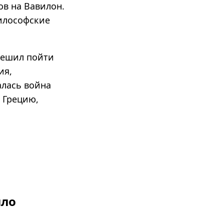
ов на Вавилон.
философские
решил пойти
ия,
алась война
 Грецию,
ыло