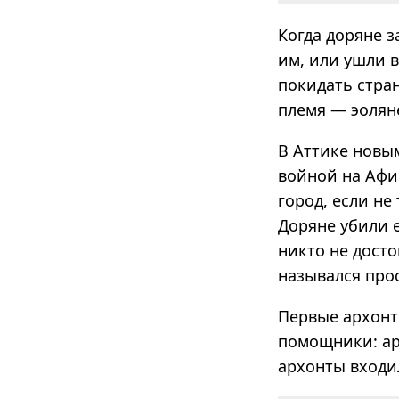
Когда доряне 
им, или ушли в
покидать стран
племя — эоляне
В Аттике новы
войной на Афин
город, если не
Доряне убили 
никто не досто
назывался про
Первые архонт
помощники: арх
архонты входи