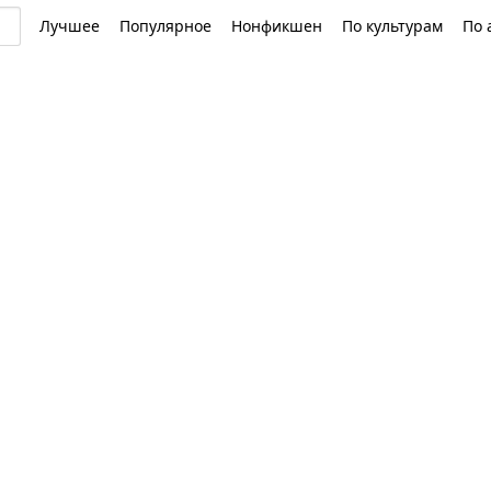
Лучшее
Популярное
Нонфикшен
По культурам
По 