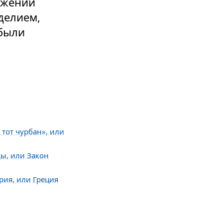
яжении
делием,
 были
 тот чурбан», или
ды, или Закон
рия, или Греция