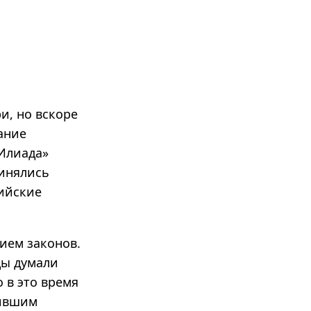
и, но вскоре
ание
«Илиада»
динялись
ийские
ием законов.
цы думали
 в это время
шившим