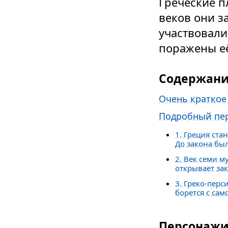
Греческие п
веков они з
участвовали
поражены её
Содержан
Очень краткое
Подробный пер
1. Греция ста
До закона бы
2. Век семи м
открывает за
3. Греко-перс
борется с сам
Персонаж