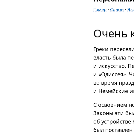
Гомер
·
Солон
·
Эз
Очень 
Греки пересели
власть была п
и искусство. 
и «Одиссея». 
во время праз
и Немейские и
С освоением н
Законы эти бы
об устройстве 
был поставлен