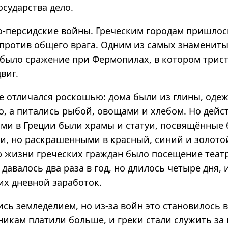
осударства дело.
о-персидские войны. Греческим городам пришлос
против общего врага. Одним из самых знаменит
 было сражение при Фермопилах, в котором трист
виг.
не отличался роскошью: дома были из глины, одеж
о, а питались рыбой, овощами и хлебом. Но дейс
ми в Греции были храмы и статуи, посвящённые 
и, но раскрашенными в красный, синий и золотой
 жизни греческих граждан было посещение театр
давалось два раза в год, но длилось четыре дня,
их дневной заработок.
сь земледелием, но из-за войн это становилось в
икам платили больше, и греки стали служить за 