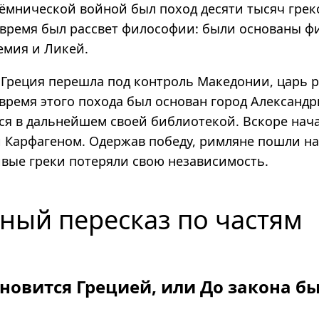
ёмнической войной был поход десяти тысяч грек
о время был рассвет философии: были основаны 
мия и Ликей.
к Греция перешла под контроль Македонии, царь 
время этого похода был основан город Александр
я в дальнейшем своей библиотекой. Вскоре нач
 Карфагеном. Одержав победу, римляне пошли на
ивые греки потеряли свою независимость.
ный пересказ по частям
ановится Грецией, или До закона б