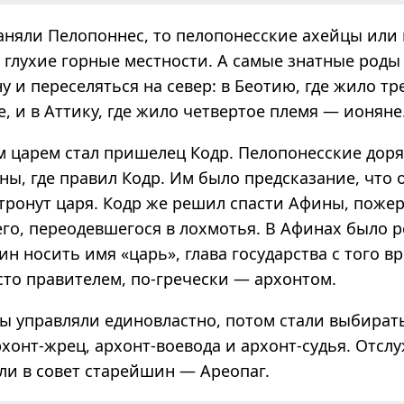
заняли Пелопоннес, то пелопонесские ахейцы или
 глухие горные местности. А самые знатные роды
у и переселяться на север: в Беотию, где жило тр
, и в Аттику, где жило четвертое племя — ионяне
м царем стал пришелец Кодр. Пелопонесские дор
ы, где правил Кодр. Им было предсказание, что 
 тронут царя. Кодр же решил спасти Афины, поже
его, переодевшегося в лохмотья. В Афинах было р
ин носить имя «царь», глава государства с того в
сто правителем, по-гречески — архонтом.
ы управляли единовластно, потом стали выбират
онт-жрец, архонт-воевода и архонт-судья. Отслу
ли в совет старейшин — Ареопаг.