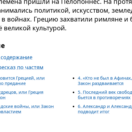
лемена пришли на Пелопоннес. На прот
анимались политикой, искусством, земле
 в войнах. Грецию захватили римляне и
 великой культурой.
ие
 содержание
есказ по частям
новится Грецией, или
4. «Кто не был в Афинах,
ло предание
Закон раздваивается
удрецов, или Греция
5. Последний век свобо
кон
бьется в противоречиях
идские войны, или Закон
6. Александр и Александ
овластием
подводит итог
и