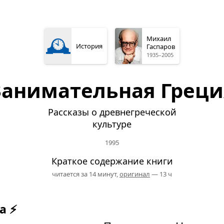
🕰️
Михаил
История
Гаспаров
1935–2005
Занимательная Греци
Рассказы о древнегреческой
культуре
1995
Краткое содержание книги
читается за 14 минут,
оригинал
— 13 ч
а ⚡