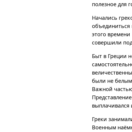
полезное для г
Начались грек
объединиться 
этого времени
совершили под
Быт в Греции 
самосто­ятельн
величественны
были не белым
Важной частью
Представление 
выплачивался 
Греки занимали
Военным наёмн