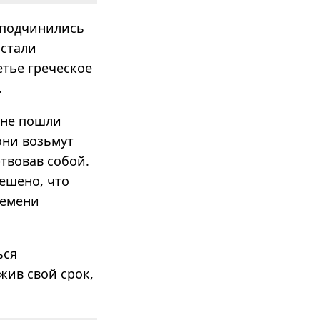
 подчинились
 стали
етье греческое
.
яне пошли
они возьмут
ртвовав собой.
ешено, что
ремени
ься
жив свой срок,