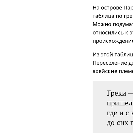
На острове Па
таблица по гре
Можно подумать
относились к э
происхождение
Из этой табли
Переселение д
ахейские плем
Греки 
пришель
где и с
до сих 