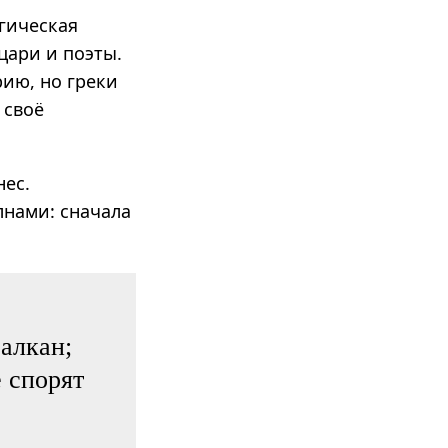
гическая
цари и поэты.
рию, но греки
 своё
нес.
лнами: сначала
алкан;
 спорят