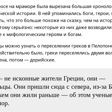
росе на мраморе была вырезана большая хроноло­
ческой истории. В ней упоминались боги, герои, 
, что это больше похоже на сказку, чем на исто
тому серьёзно: некоторые из них даже возводили
 к мифологическим героям и богам.
цы можно узнать о переселении греков в Пелопон
ействительно было, греки переселялись двумя во
ена, потом — дорийские.
— не исконные жители Греции, они —
цы. Они пришли сюда с севера, из-за Б
 кем они жили раньше — об этом ученые
пор.