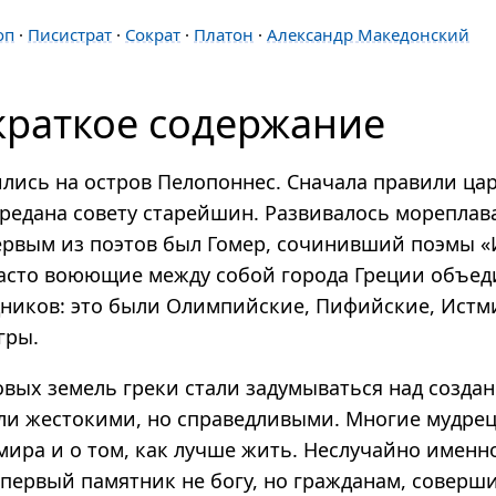
оп
·
Писистрат
·
Сократ
·
Платон
·
Александр Македонский
краткое содержание
лись на остров Пелопоннес. Сначала правили цар
ередана совету старейшин. Развивалось мореплав
Первым из поэтов был Гомер, сочинивший поэмы 
Часто воюющие между собой города Греции объе
дников: это были Олимпийские, Пифийские, Истм
гры.
овых земель греки стали задумываться над создан
ли жестокими, но справедливыми. Многие мудре
мира и о том, как лучше жить. Неслучайно именно
 первый памятник не богу, но гражданам, совер