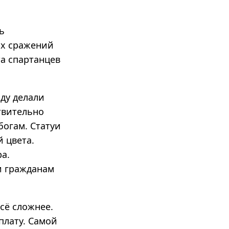
ь
ых сражений
а спартанцев
ду делали
твительно
богам. Статуи
 цвета.
а.
 и гражданам
сё сложнее.
плату. Самой