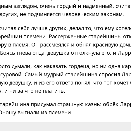
­ным взгля­дом, очень гор­дый и над­мен­ный, счи­т
ру­гих, не под­чи­ня­ется чело­ве­че­ским зако­нам.
читал себя лучше других, делал то, что ему хотел
тарейшин племени. Рассерженные старейшины от
ру в племя. Он рассмеялся и обнял красивую доч
Боясь гнева отца, девушка оттолкнула его, и Ларр
го думали, как наказать гордеца, но ни одна кар
 суровой. Самый мудрый старейшина спросил Лар
ую девушку, и из его ответа понял, что тот хочет 
, и ни за что не платить.
старейшина придумал страшную казнь: обрёк Лар
Юношу выгнали из племени.