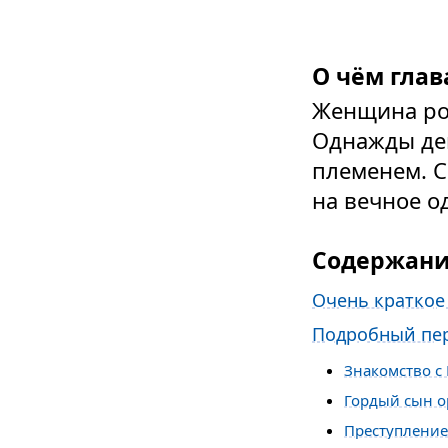
О чём глав
Женщина род
Однажды дев
племенем. С
на вечное о
Содержан
Очень краткое
Подробный пе
Знакомство с
Гордый сын о
Преступление