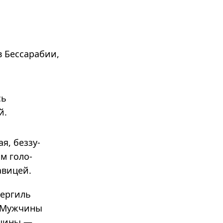
в Бессарабии,
сь
й.
я, без­зу­
им голо­
­ви­цей.
зергиль
. Мужчины
нщины —