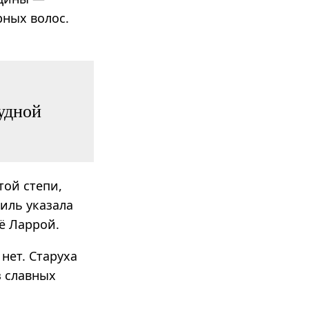
рных волос.
чудной
той степи,
гиль указала
ё Ларрой.
нет. Старуха
з славных