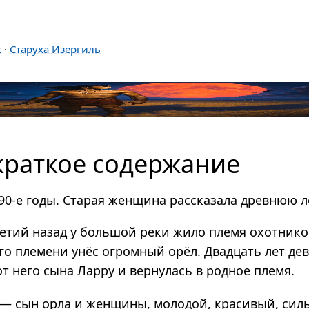
и
к
·
Старуха Изергиль
краткое содержание
90-е годы. Старая женщина рассказала древнюю л
етий назад у большой реки жило племя охотник
ого племени унёс огромный орёл. Двадцать лет д
от него сына Ларру и вернулась в родное племя.
— сын орла и жен­щины, моло­дой, кра­си­вый, силь