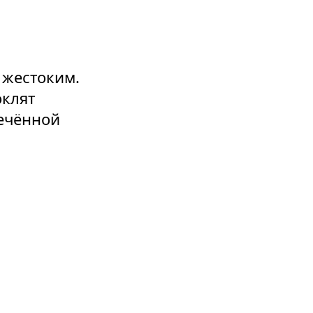
 жестоким.
оклят
речённой