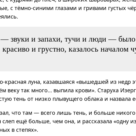
ые, с тёмно-синими глазами и гривами густых чё
еялись.
 — звуки и запахи, тучи и люди — было
 красиво и грустно, казалось началом 
о-красная луна, казавшаяся «вышедшей из недр э
ём веку так много… выпила крови». Старуха Изер
стую тень от низко плывущего облака и назвала е
зал, что там — всего лишь тень, и больше никого 
н слеп ещё больше, чем она, и рассказала «одну и
ных в степях».