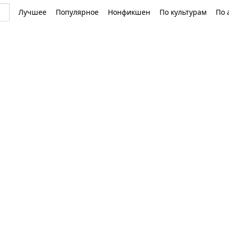
Лучшее
Популярное
Нонфикшен
По культурам
По 