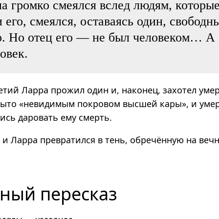
 громко смеялся вслед людям, которы
 его, смеялся, оставаясь один, свободн
о. Но отец его — не был человеком… А
овек.
тий Ларра прожил один и, наконец, захотел умер
рыто «невидимым покровом высшей кары», и умере
ись даровать ему смерть.
 и Ларра превратился в тень, обречённую на веч
ный пересказ