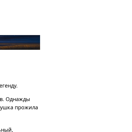
егенду.
ов. Однажды
евушка прожила
­ный,