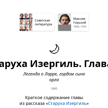
Максим
Советская
Горький
литература
1868–1936
🌙
аруха Изергиль. Глав
Легенда о Ларре, гордом сыне
орла
1895
Краткое содержание главы
из рассказа «
Старуха Изергиль
»