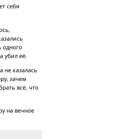
ает себя
ось,
казались
ь одного
а убил её.
а не казалась
ру, зачем
брать всё, что
ру на вечное