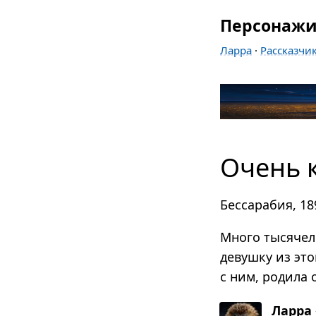
Персонаж
Ларра
·
Рассказчи
Очень 
Бессарабия, 18
Много тысячел
девушку из эт
с ним, родила 
Ларра