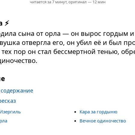
читается за 7 минут,
оригинал — 12 мин
а ⚡
ила сына от орла — он вырос гордым и
ушка отвергла его, он убил её и был пр
 тех пор он стал бессмертной тенью, об
диночество.
ие
 содержание
ресказ
 Изергиль
Кара за гордыню
рла
Вечное одиночество