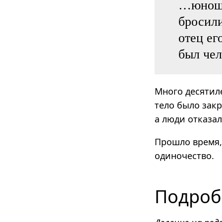
…юноша
бросили
отец ег
был чел
Много десятиле
тело было зак
а люди отказал
Прошло время,
одиночество.
Подроб