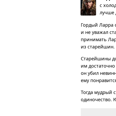
с холод
лучше д
Гордый Ларра с
и не уважал с
принимать Лар
из старейшин. 
Старейшины дол
им достаточно
он убил невинн
ему понравится
Тогда мудрый 
одиночество. 