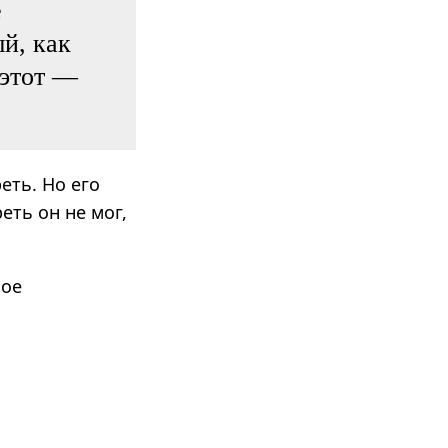
е
ый, как
 этот —
еть. Но его
ть он не мог,
ное