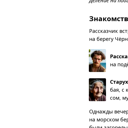
Деление на под
Знакомств
Рассказчик вст
на берегу Чёрн
Расск
на подё
Стару
бая, с 
сом, му
Однажды вечер
на морском бе
были загорелы