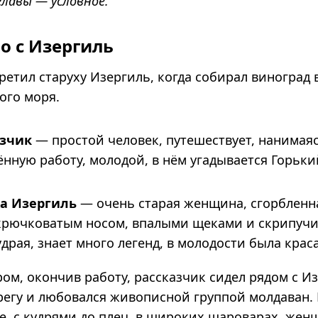
главы — условное.
о с Изергиль
ретил старуху Изергиль, когда собирал виноград 
ого моря.
азчик
— про­стой чело­век, путе­ше­ствует, нани­ма­я
н­ную работу, моло­дой, в нём уга­ды­ва­ется Горь­ки
ха Изергиль
— очень ста­рая жен­щина, сгорб­лен­на
крюч­ко­ва­тым носом, впа­лыми щеками и скри­пу­ч
д­рая, знает много легенд, в моло­до­сти была кра­са
ом, окончив работу, рассказчик сидел рядом с И
регу и любовался живописной группой молдаван
е, с кудрями до плеч, в широких шароварах, же