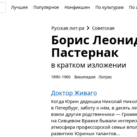
Лучшее
Популярное
Нонфикшен
По культурам
По 
Русская
лит-ра
Советская
Борис Леони
Пастернак
в кратком изложении
1890–1960
Википедия
Литрес
Доктор Живаго
Когда Юрин дядюшка Николай Никол
в Петербург, заботу о нём, в десять л
взяли другие родственники — Громек
на Сивцевом Вражке бывали интерес
атмосфера профессорской семьи впол
развитию Юриных талантов...