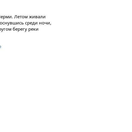
Перми. Летом живали
роснувшись среди ночи,
ругом берегу реки
о