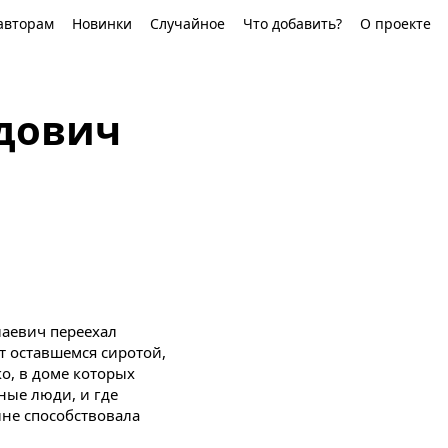
авторам
Новинки
Случайное
Что добавить?
О проекте
дович
аевич переехал
ет оставшемся сиротой,
о, в доме которых
ные люди, и где
не способствовала