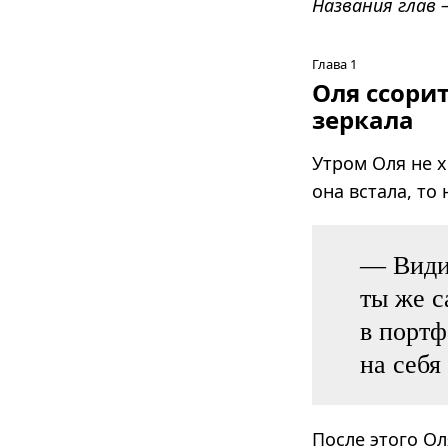
Названия глав 
Глава 1
Оля ссори
зеркала
Утром Оля не х
она встала, то
— Видиш
ты же с
в портф
на себя
После этого О