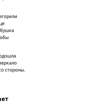
егорели
це
абушка
тобы
подошла
зеркало
со стороны.
ает