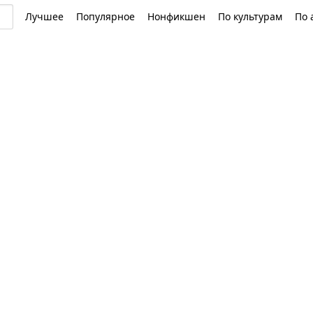
Лучшее
Популярное
Нонфикшен
По культурам
По 