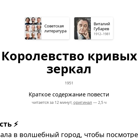
Виталий
Советская
Губарев
литература
1912–1981
Королевство кривых
зеркал
1951
Краткое содержание повести
читается за 12 минут,
оригинал
— 2,5 ч
сть ⚡
ала в волшебный город, чтобы посмотре