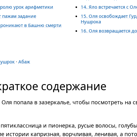
королю урок арифметики
14. Яло встречается с Ол
т пажам задание
15. Оля освобождает Гур
Нушрока
 проникают в Башню смерти
16. Оля возвращается д
и
ушрок
·
Абаж
краткое содержание
 Оля попала в зазеркалье, чтобы посмотреть на с
пяти­класс­ница и пио­нерка, русые волосы, голу­бы
е исто­рии каприз­ная, вор­чли­вая, лени­вая, а пото