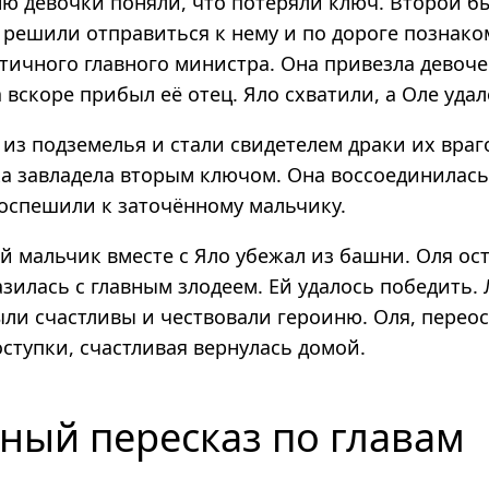
ю девочки поняли, что потеряли ключ. Второй бы
 решили отправиться к нему и по дороге познак
тичного главного министра. Она привезла девоче
а вскоре прибыл её отец. Яло схватили, а Оле уда
из подземелья и стали свидетелем драки их враг
ка завладела вторым ключом. Она воссоединилась
поспешили к заточённому мальчику.
 мальчик вместе с Яло убежал из башни. Оля ос
зилась с главным злодеем. Ей удалось победить.
ыли счастливы и чествовали героиню. Оля, перео
ступки, счастливая вернулась домой.
ный пересказ по главам