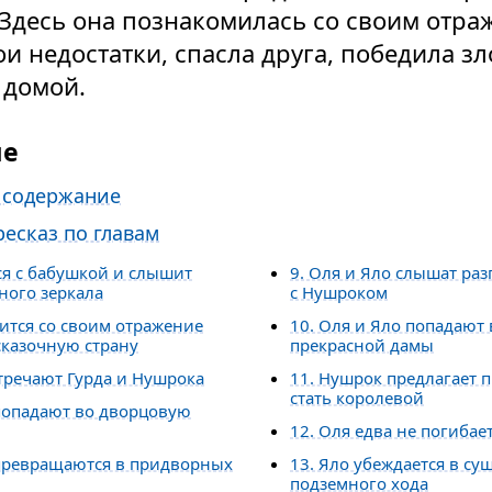
 Здесь она познакомилась со своим отра
ои недостатки, спасла друга, победила з
 домой.
ие
 содержание
есказ по главам
ся с бабушкой и слышит
9. Оля и Яло слышат раз
ного зеркала
с Нушроком
мится со своим отражение
10. Оля и Яло попадают 
сказочную страну
прекрасной дамы
стречают Гурда и Нушрока
11. Нушрок предлагает 
стать королевой
 попадают во дворцовую
12. Оля едва не погибае
 превращаются в придворных
13. Яло убеждается в с
подземного хода