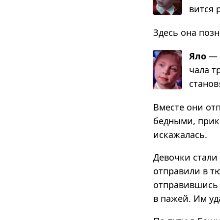
вится р
Здесь она поз
Яло
— о
чала тр
ста­но­
Вместе они от
бедными, прик
искажалась.
Девочки стали 
отправили в т
отправившись 
в пажей. Им уд