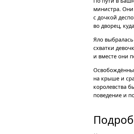
По пути в Башн
министра. Они
с дочкой деспо
во дворец, куд
Яло выбралась 
схватки девоч
и вместе они 
Освобождённый
на крыше и сра
королевства б
поведение и по
Подроб