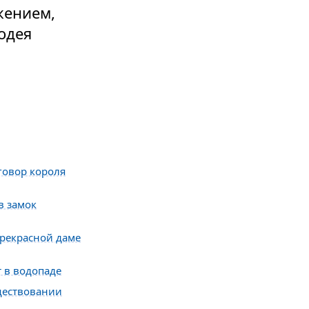
жением,
лодея
говор короля
в замок
прекрасной даме
т в водопаде
уществовании