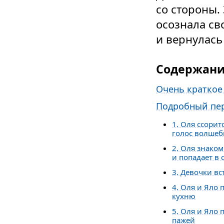
со стороны.
осознала св
и вернулась
Содержан
Очень краткое
Подробный пер
1. Оля ссорит
голос волшеб
2. Оля знако
и попадает в 
3. Девочки в
4. Оля и Яло
кухню
5. Оля и Яло
пажей