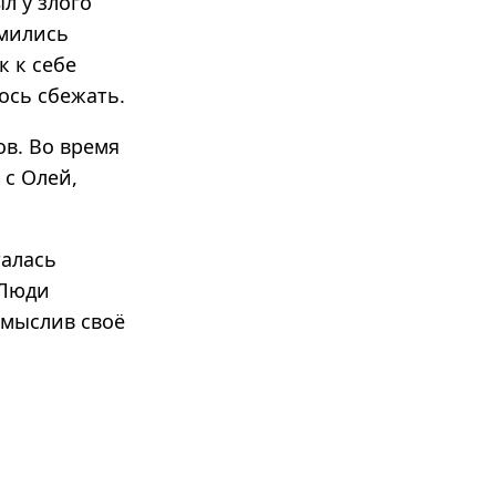
л у злого
омились
к к себе
лось сбежать.
ов. Во время
 с Олей,
талась
 Люди
смыслив своё