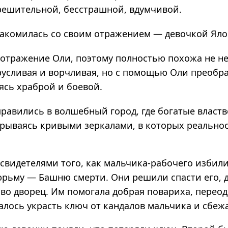
еши­тель­ной, бес­страш­ной, вдум­чи­вой.
накомилась со своим отражением — девочкой Яло
тра­же­ние Оли, поэтому пол­но­стью похожа не не
у­сли­вая и вор­чли­вая, но с помо­щью Оли пре­об­ра
вясь хра­брой и бое­вой.
правились в волшебный город, где богатые властв
рываясь кривыми зеркалами, в которых реально
свидетелями того, как мальчика-рабочего избили
юрьму — Башню смерти. Они решили спасти его, д
во дворец. Им помогала добрая повариха, переод
алось украсть ключ от кандалов мальчика и сбеж