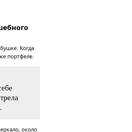
шебного
абушке. Когда
 же портфеле.
себе
отрела
…
еркало, около