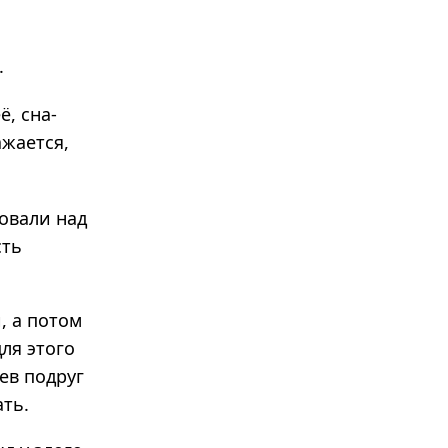
.
ё, сна­
­жа­ется,
овали над
сть
, а потом
ля этого
ев подруг
ать.