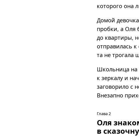
которого она л
Домой девочка
пробки, а Оля 
до квартиры, н
отправилась к 
та не трогала 
Школьница на х
к зеркалу и н
заговорило с н
Внезапно прих
Глава 2
Оля знако
в сказочн