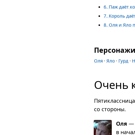
6. Паж даёт 
7. Король даё
8. Оля и Яло
Персонаж
Оля
·
Яло
·
Гурд
·
Н
Очень 
Пятиклассница
со стороны.
Оля
— 
в начал