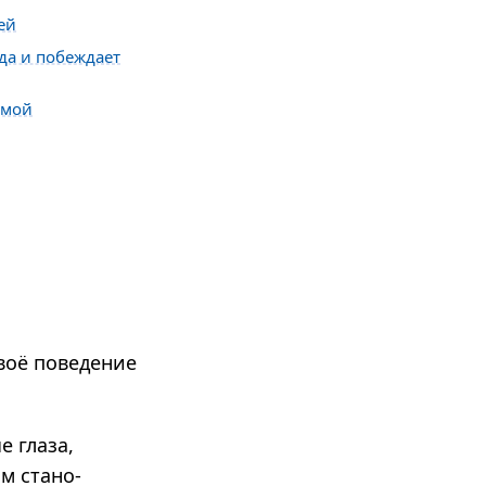
ей
да и побеждает
омой
воё поведение
е глаза,
м ста­но­