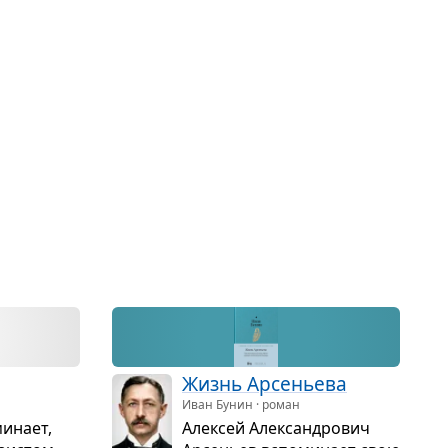
Жизнь Арсе­ньева
Иван Бунин · роман
ми­нает,
Алек­сей Алек­сан­дро­вич