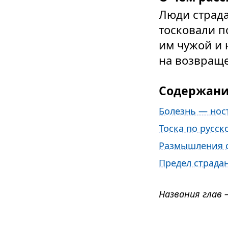
Люди страда
тосковали п
им чужой и 
на возвраще
Содержан
Болезнь — нос
Тоска по русск
Размышления 
Предел страда
Названия глав 