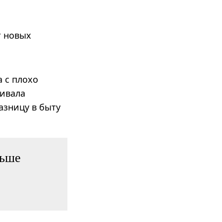
ит новых
а с плохо
ивала
азницу в быту
ньше