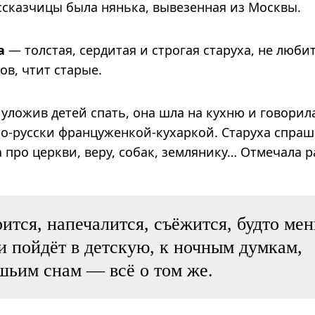
ссказчицы была нянька, вывезенная из Москвы.
а
— тол­стая, сер­ди­тая и стро­гая ста­руха, не люб
ов, чтит ста­рые.
уложив детей спать, она шла на кухню и говорил
-русски француженкой-кухаркой. Старуха спраш
 про церкви, веру, собак, землянику… Отмечала р
ится, напечалится, съёжится, будто ме
 и пойдёт в детскую, к ночным думкам,
шьим снам — всё о том же.