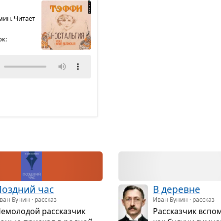
 мин. Читает
к:
озд­ний час
В деревне
ван Бунин · рассказ
Иван Бунин · рассказ
емо­ло­дой рас­сказ­чик
Рас­сказ­чик вспо­