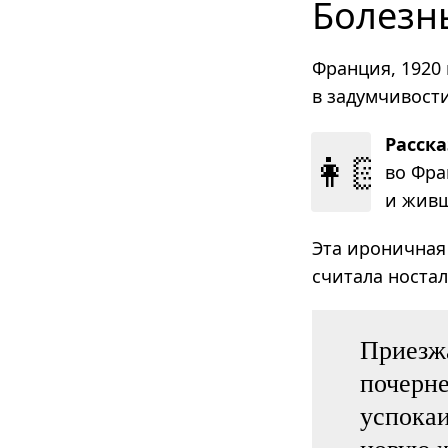
Болезн
Франция, 1920
в задумчивости
Расск
👩🏻
во Фран
и жив­
Эта ироничная
считала носта
Приезж
почерне
успокаи