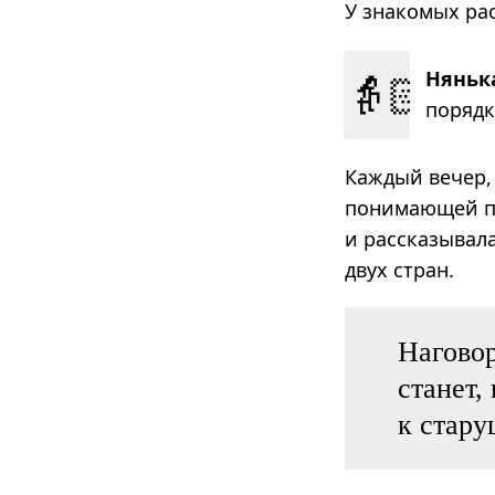
У знакомых ра
👵🏻
Няньк
поряд­к
Каждый вечер, 
понимающей по
и рассказывала
двух стран.
Наговор
станет,
к стару