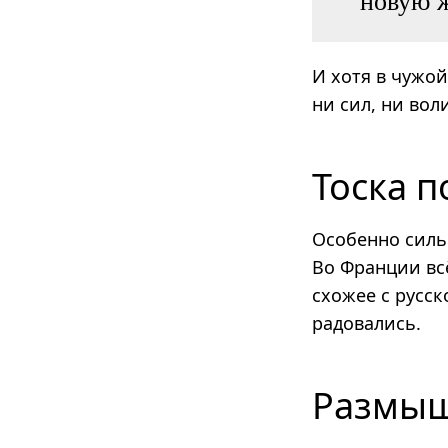
новую ж
И хотя в чужой
ни сил, ни воли
Тоска п
Особенно силь
Во Франции всё
схожее с русск
радовались.
Размыш