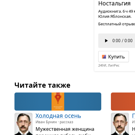
Носталь­гия
Аудиокнига. 6 ч 49
Юлия Яблонская.
Бесплатный отрыво
Купить
249 ₽, ЛитРес
Читайте также
Холод­ная осень
П
Иван Бунин · рассказ
И
Муже­ствен­ная жен­щина
Н