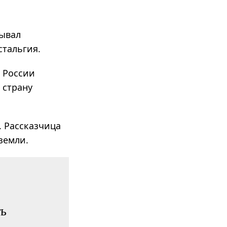
бывал
стальгия.
 Рос­сии
я страну
. Рассказчица
земли.
ть