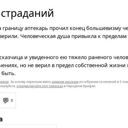
 страданий
 границу аптекарь прочил конец большевизму че
 верили. Человеческая душа привыкла к пределам
сказчица и увиденного ею тяжело раненого челов
ениях, но не верил в предел собственной жизни 
 быть.
рифли
. За основу пересказа взято
издание рассказа
из собрания сочинений в 5 том
ожалуйста,
отредактируйте этот пересказ
в Народном Брифли.
💬
0
а