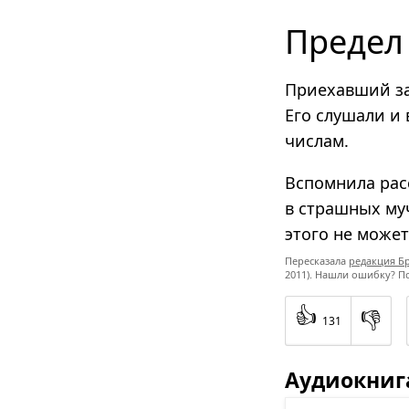
Предел
Приехавший за
Его слушали и
числам.
Вспомнила рас
в страшных муч
этого не может
Пересказала
редакция Б
2011). Нашли ошибку? П
👍
👎
131
Аудиокниг