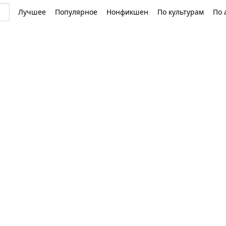
Лучшее
Популярное
Нонфикшен
По культурам
По 