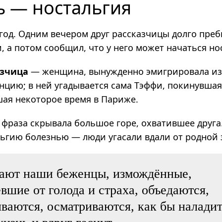
ь — ностальгия
 год. Одним вечером друг рассказчицы долго пре
, а потом сообщил, что у него может начаться но
азчица
— жен­щина, выну­жденно эми­гри­ро­вала из
­цию; в ней уга­ды­ва­ется сама Тэффи, поки­нув­ша
шая неко­то­рое время в Париже.
 фраза скрывала большое горе, охватившее друга
льгию болезнью — люди угасали вдали от родной 
ают наши беженцы, измождённые,
вшие от голода и страха, объедаются,
ваются, осматриваются, как бы налади