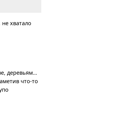
 не хватало
ве, деревьям…
заметив что-то
упо