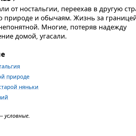
ли от ностальгии, переехав в другую стр
о природе и обычаям. Жизнь за границей
непонятной. Многие, потеряв надежду
ние домой, угасали.
ие
тальгия
ой природе
старой няньки
ний
— условные.