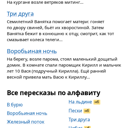
На кургане возле ветряков митинг...
Три друга
Семилетний Ванятка помогает матери: гоняет
по двору свиней, бьёт их хворостиной. Затем
Ванятка бежит в конюшню к отцу, смотрит, как тот
смазывает колеса телеги...
Воробьиная ночь
На берегу, возле парома, стоял маленький дощатый
домик. В комнате спали паромщик Кирилл и мальчик
лет 10 Вася (подручный Кирилла). Ещё ранней
весной привела мать Васю к Кириллу...
Все пересказы по алфавиту
На льдине
нб
В бурю
Пески
нб
Воробьиная ночь
Три друга
Железный поток