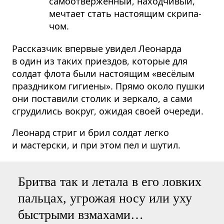
само­от­вер­жен­ный, наход­чи­вый,
меч­тает стать насто­я­щим скри­па­
чом.
Рассказчик впервые увидел Леонарда
в один из таких приездов, которые для
солдат флота были настоящим «весёлым
праздником гигиены». Прямо около пушки
они поставили столик и зеркало, а сами
сгрудились вокруг, ожидая своей очереди.
Леонард стриг и брил солдат легко
и мастерски, и при этом пел и шутил.
Бритва так и летала в его ловких
пальцах, угрожая носу или уху
быстрыми взмахами…