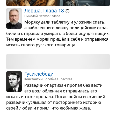
Левша. Глава 18
⚖️
Николай Лесков · глава
Моряку дали таблетку и уло­жили спать,
а забо­лев­шего левшу поли­цейские огра­
били и отпра­вили уми­рать в боль­ницу для нищих.
Тем вре­ме­нем моряк пришёл в себя и отпра­вился
искать сво­его рус­ского това­рища.
Гуси-лебеди
Константин Воробьёв · рассказ
Раз­вед­чик-пар­ти­зан про­пал без вести,
его воз­люб­лен­ная отпра­ви­лась его
искать и тоже про­пала. После войны выжив­ший
раз­вед­чик услы­шал от посто­рон­него исто­рию
своей любви и понял, что люби­мая жива.