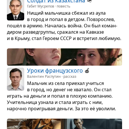
Сол­дат из Казах­стана
🪖
Габит Мусрепов · повесть
Нищий маль­чишка сбе­жал из аула
в город и попал в дет­дом. Повзрос­лев,
пошёл в армию. Нача­лась война. Он был коман­
ди­ром раз­вед­группы, сра­жался на Кав­казе
и в Крыму, стал Героем СССР и встре­тил люби­мую.
Уроки фран­цуз­ского
🍎️
Валентин Распутин · рассказ
Маль­чик из села при­е­хал учиться
в город, но денег не хва­тало. Он стал
играть на деньги и попал в плохую ком­па­нию.
Учи­тель­ница узнала и стала играть с ним,
нарочно про­игры­вая деньги. За это её уво­лили.