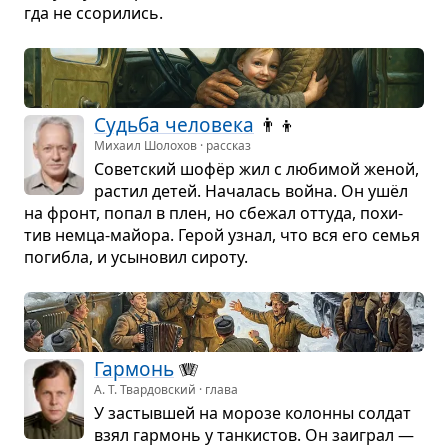
гда не ссо­ри­лись.
Судьба чело­века
👨‍👦
Михаил Шолохов · рассказ
Совет­ский шофёр жил с люби­мой женой,
рас­тил детей. Нача­лась война. Он ушёл
на фронт, попал в плен, но сбе­жал оттуда, похи­
тив немца-май­ора. Герой узнал, что вся его семья
погибла, и усы­но­вил сироту.
Гар­монь
🪗
А. Т. Твардовский · глава
У застыв­шей на морозе колонны сол­дат
взял гар­монь у тан­ки­стов. Он заиг­рал —