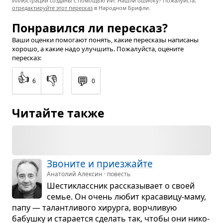
Иллюстрации созданы с помощью ИИ. Нашли ошибку? Пожалуйста,
отредактируйте этот пересказ
в Народном Брифли.
Понравился ли пересказ?
Ваши оценки помогают понять, какие пересказы написаны
хорошо, а какие надо улучшить. Пожалуйста, оцените
пересказ:
👍
👎
💬
6
0
Читайте также
Зво­ните и при­ез­жайте
Анатолий Алексин · повесть
Шести­класс­ник рас­ска­зы­вает о своей
семье. Он очень любит кра­са­вицу-маму,
папу — талантли­вого хирурга, вор­чли­вую
бабушку и ста­ра­ется сде­лать так, чтобы они нико­