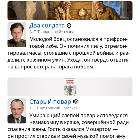
Два сол­дата
⌚
А. Т. Твардовский · глава
Моло­дой боец оста­но­вился в при­фрон­
то­вой избе. Он почи­нил пилу, отре­мон­
ти­ро­вал часы, сто­яв­шие с про­шлой войны, и раз­
де­лил с хозя­и­ном ужин. Уходя, он твёрдо отве­тил
на вопрос вете­рана: врага побьём.
Ста­рый повар
🎼
К. Г. Паустовский · рассказ
Уми­ра­ю­щий сле­пой повар испо­ве­дался
незна­комцу в краже, совер­шён­ной ради
спа­се­ния жены. Гость ока­зался Моцар­том —
он про­стил ста­рика и своей музы­кой помог ему