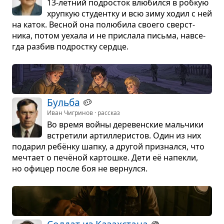
13-лет­ний под­ро­сток влю­бился в роб­кую
хруп­кую сту­дентку и всю зиму ходил с ней
на каток. Вес­ной она полю­била сво­его сверст­
ника, потом уехала и не при­слала письма, навсе­
гда раз­бив под­ростку сердце.
Бульба
🥔
Иван Чигринов · рассказ
Во время войны дере­вен­ские маль­чики
встре­тили артил­ле­ри­стов. Один из них
пода­рил ребёнку шапку, а дру­гой при­знался, что
меч­тает о печё­ной кар­тошке. Дети её напекли,
но офи­цер после боя не вер­нулся.