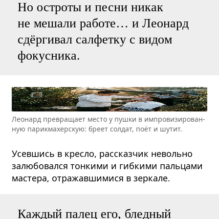
Но остроты и песни никак
не мешали работе… и Леонард
сдёргивал салфетку с видом
фокусника.
Лео­нард пре­вра­щает место у пушки в импро­ви­зи­ро­ван­
ную парик­ма­хер­скую: бреет сол­дат, поёт и шутит.
Усевшись в кресло, рассказчик невольно
залюбовался тонкими и гибкими пальцами
мастера, отражавшимися в зеркале.
Каждый палец его, бледный