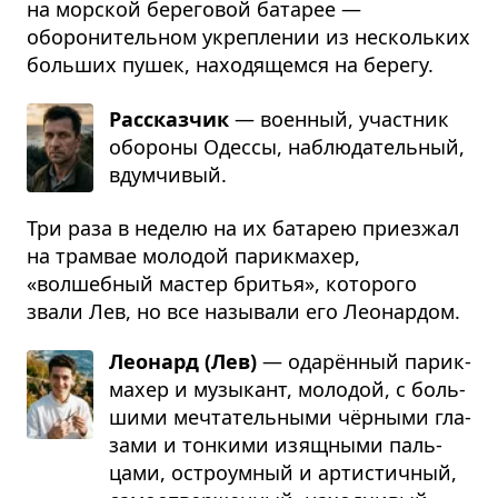
на морской береговой батарее —
оборонительном укреплении из нескольких
больших пушек, находящемся на берегу.
Рассказчик
— воен­ный, участ­ник
обо­роны Одессы, наблю­да­тель­ный,
вдум­чи­вый.
Три раза в неделю на их батарею приезжал
на трамвае молодой парикмахер,
«волшебный мастер бритья», которого
звали Лев, но все называли его Леонардом.
Леонард (Лев)
— одарён­ный парик­
ма­хер и музы­кант, моло­дой, с боль­
шими меч­та­тель­ными чёр­ными гла­
зами и тон­кими изящ­ными паль­
цами, остро­ум­ный и арти­стич­ный,