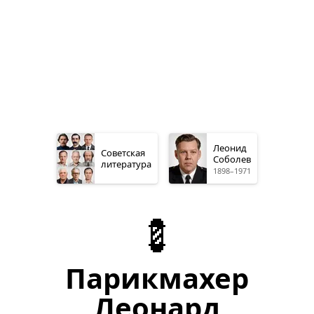
Леонид
Советская
Соболев
литература
1898–1971
💈
Парикмахер
Леонард