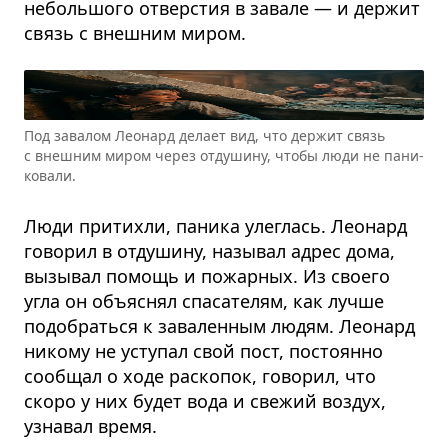
небольшого отверстия в завале — и держит
связь с внешним миром.
Под зава­лом Лео­нард делает вид, что дер­жит связь
с внеш­ним миром через отду­шину, чтобы люди не пани­
ко­вали.
Люди притихли, паника улеглась. Леонард
говорил в отдушину, называл адрес дома,
вызывал помощь и пожарных. Из своего
угла он объяснял спасателям, как лучше
подобраться к заваленным людям. Леонард
никому не уступал свой пост, постоянно
сообщал о ходе раскопок, говорил, что
скоро у них будет вода и свежий воздух,
узнавал время.