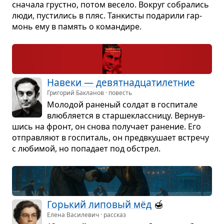
сна­чала грустно, потом весело. Вокруг собра­лись
люди, пусти­лись в пляс. Тан­ки­сты пода­рили гар­
монь ему в память о коман­дире.
Навеки — девят­на­дца­ти­лет­ние
Григорий Бакланов · повесть
Моло­дой ране­ный сол­дат в гос­пи­тале
влюб­ля­ется в стар­ше­класс­ницу. Вер­нув­
шись на фронт, он снова полу­чает ране­ние. Его
отправ­ляют в гос­пи­таль, он предв­ку­шает встречу
с люби­мой, но попа­дает под обстрел.
Горь­кий липо­вый мёд
🍯
Елена Василевич · рассказ