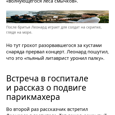
«волнующегося леса смычков».
После бри­тья Лео­нард играет для сол­дат на скрипке,
глядя на море.
Но тут грохот разорвавшегося за кустами
снаряда прервал концерт. Леонард пошутил,
что это «пьяный литаврист уронил палку».
Встреча в госпитале
и рассказ о подвиге
парикмахера
Во второй раз рассказчик встретил