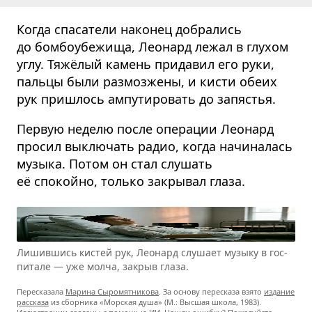
Когда спасатели наконец добрались
до бомбоубежища, Леонард лежал в глухом
углу. Тяжёлый камень придавил его руки,
пальцы были размозжены, и кисти обеих
рук пришлось ампутировать до запястья.
Первую неделю после операции Леонард
просил выключать радио, когда начиналась
музыка. Потом он стал слушать
её спокойно, только закрывал глаза.
Лишив­шись кистей рук, Лео­нард слу­шает музыку в гос­
пи­тале — уже молча, закрыв глаза.
Пересказала
Марина Сыромятникова
. За основу пересказа взято
издание
рассказа
из сборника «Морская душа» (М.: Высшая школа, 1983).