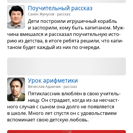
Поучи­тель­ный рас­сказ
Сакен Жунусов · рассказ
Дети постро­или игру­шеч­ный корабль
и заспо­рили, кому быть капи­та­ном. Муж­
чина вме­шался и рас­ска­зал поучи­тель­ную исто­
рию из дет­ства, в итоге ребята решили, что капи­
та­ном будет каж­дый из них по оче­реди.
Урок ариф­ме­тики
Вячеслав Адамчик · рассказ
Пяти­класс­ник влю­блён в свою учи­тель­
ницу. Он стра­дает, когда из-за несчаст­
ного слу­чая с сыном она долго не появ­ля­ется
в школе. Много лет спу­стя он с удо­воль­ствием
вспо­ми­нает свою дет­скую любовь.