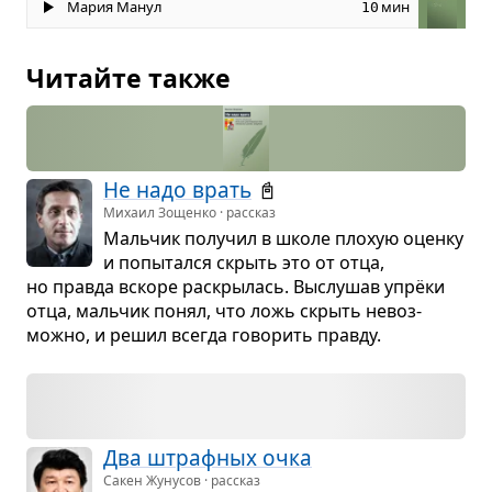
Мария Манул
мин
10
Читайте также
Не надо врать
📓
Михаил Зощенко · рассказ
Маль­чик полу­чил в школе плохую оценку
и попы­тался скрыть это от отца,
но правда вскоре рас­кры­лась. Выслу­шав упрёки
отца, маль­чик понял, что ложь скрыть невоз­
можно, и решил все­гда гово­рить правду.
Два штраф­ных очка
Сакен Жунусов · рассказ