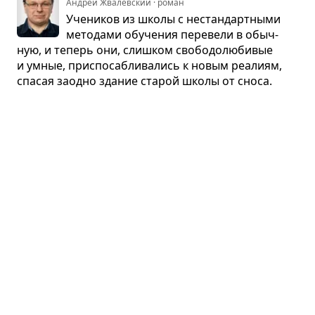
Андрей Жвалевский · роман
Уче­ни­ков из школы с нестан­дарт­ными
мето­дами обу­че­ния пере­вели в обыч­
ную, и теперь они, слиш­ком сво­бо­до­лю­би­вые
и умные, при­спо­саб­ли­ва­лись к новым реа­лиям,
спа­сая заодно зда­ние ста­рой школы от сноса.
Всё лето в один день
Рэй Брэдбери · рассказ
На Венере посто­янно идёт дождь,
а солнце появ­ля­ется раз в семь лет
только на два часа. Тысячи дней, напол­нен­ных
дождём, сплошь состо­я­щих из дождя; гул и дробь
ливня, хру­сталь­ные водо­пады града, неисто­вые
ура­ганы, словно цунами, что затоп­ляют острова...
Что ещё пересказать?