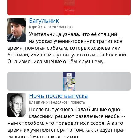
Багуль­ник
Юрий Яковлев · рассказ
Учи­тель­ница узнала, что её спя­щий
на уро­ках уче­ник-тро­еч­ник тра­тит всё
время, помо­гая соба­кам, кото­рых хозя­ева или
бро­сили, или не могут выгу­ли­вать из-за болезни.
Она изме­нила мне­ние о нём к луч­шему.
Ночь после выпуска
Владимир Тендряков · повесть
После выпуск­ного бала быв­шие одно­
класс­ники решают раз­влечься необыч­
ным спо­со­бом, что при­во­дит их к ссоре. А в это
время их учи­теля спо­рят о том, как сле­дует пра­
вильно обу­чать школь­ни­ков.