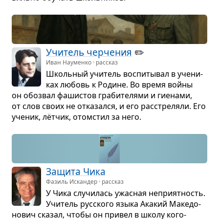
Учи­тель чер­че­ния
✏️
Иван Науменко · рассказ
Школь­ный учи­тель вос­пи­ты­вал в уче­ни­
ках любовь к Родине. Во время войны
он обо­звал фаши­стов гра­би­те­лями и гие­нами,
от слов своих не отка­зался, и его рас­стре­ляли. Его
уче­ник, лёт­чик, ото­мстил за него.
Защита Чика
Фазиль Искандер · рассказ
У Чика слу­чи­лась ужас­ная непри­ят­ность.
Учи­тель рус­ского языка Ака­кий Маке­до­
но­вич ска­зал, чтобы он при­вел в школу кого-