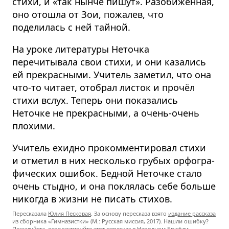
стихи, и «так нынче пишут». Разобиженная,
оно отошла от Зои, пожалев, что
поделилась с ней тайной.
На уроке литературы Неточка
перечитывала свои стихи, и они казались
ей прекрасными. Учитель заметил, что она
что-то читает, отобрал листок и прочёл
стихи вслух. Теперь они показались
Неточке не прекрасными, а очень-очень
плохими.
Учитель ехидно прокоммен­тировал стихи
и отметил в них несколько грубых орфогра­
фических ошибок. Бедной Неточке стало
очень стыдно, и она поклялась себе больше
никогда в жизни не писать стихов.
Пересказала
Юлия Песковая
. За основу пересказа взято
издание рассказа
из сборника «Гимназистки» (М.: Русская миссия, 2017). Нашли ошибку?
Пожалуйста,
отредактируйте этот пересказ
в Народном Брифли.