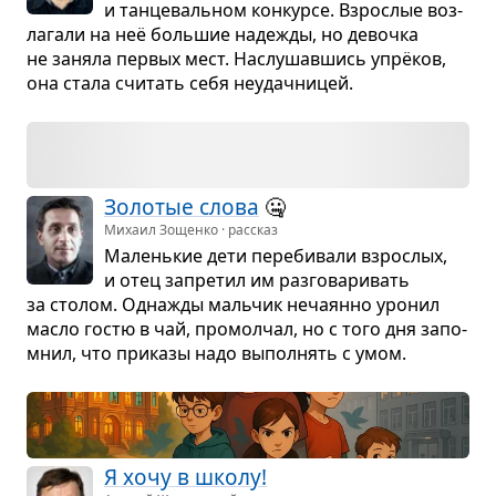
и тан­це­валь­ном кон­курсе. Взрос­лые воз­
ла­гали на неё боль­шие наде­жды, но девочка
не заняла пер­вых мест. Наслу­шав­шись упрёков,
она стала счи­тать себя неудач­ни­цей.
Золо­тые слова
🤐
Михаил Зощенко · рассказ
Малень­кие дети пере­би­вали взрос­лых,
и отец запре­тил им раз­го­ва­ри­вать
за сто­лом. Одна­жды маль­чик неча­янно уро­нил
масло гостю в чай, про­мол­чал, но с того дня запо­
мнил, что при­казы надо выпол­нять с умом.
Я хочу в школу!