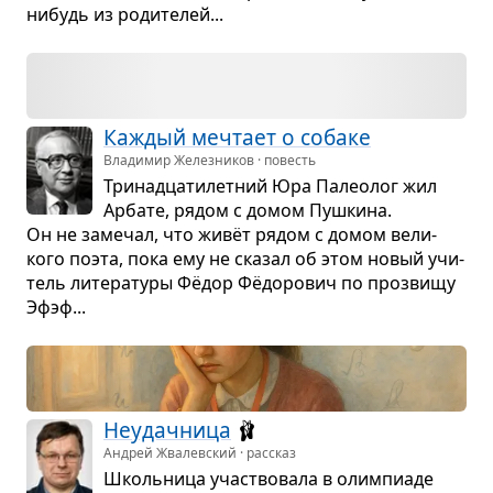
нибудь из роди­те­лей...
Каж­дый меч­тает о собаке
Владимир Железников · повесть
Три­на­дца­ти­лет­ний Юра Палео­лог жил
Арбате, рядом с домом Пуш­кина.
Он не заме­чал, что живёт рядом с домом вели­
кого поэта, пока ему не ска­зал об этом новый учи­
тель лите­ра­туры Фёдор Фёдо­ро­вич по про­звищу
Эфэф...
Неудач­ница
🩰
Андрей Жвалевский · рассказ
Школь­ница участ­во­вала в олим­пи­аде