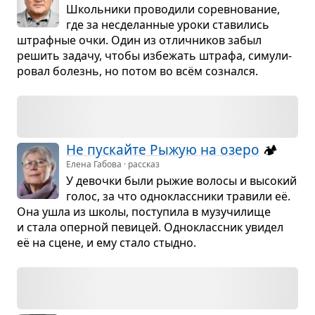
Школь­ники про­во­дили сорев­но­ва­ние,
где за несде­лан­ные уроки ста­ви­лись
штраф­ные очки. Один из отлич­ни­ков забыл
решить задачу, чтобы избе­жать штрафа, симу­ли­
ро­вал болезнь, но потом во всём сознался.
Не пус­кайте Рыжую на озеро
🏕️
Елена Габова · рассказ
У девочки были рыжие волосы и высо­кий
голос, за что одно­класс­ники тра­вили её.
Она ушла из школы, посту­пила в музу­чи­лище
и стала опер­ной певи­цей. Одно­класс­ник уви­дел
её на сцене, и ему стало стыдно.