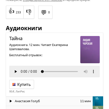
👍
👎
💬
233
0
Аудиокниги
Тайна
Аудиокнига. 12 мин. Читает Екатерина
Шаповалова.
Бесплатный отрывок:
Купить
95 ₽, ЛитРес
Анастасия Голуб
мин
11