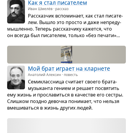
Как я стал писа­те­лем
Иван Шмелёв · рассказ
Рас­сказ­чик вспо­ми­нает, как стал писа­те­
лем. Вышло это про­сто и даже непре­ду­
мыш­ленно. Теперь рас­сказ­чику кажется, что
он все­гда был писа­те­лем, только «без печати»...
Мой брат играет на клар­нете
Анатолий Алексин · повесть
Семи­класс­ница счи­тает сво­его брата-
музы­канта гением и решает посвя­тить
ему жизнь и про­сла­виться в каче­стве его сестры.
Слиш­ком поздно девочка пони­мает, что нельзя
вме­ши­ваться в жизнь дру­гих людей.