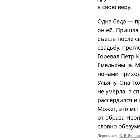
в свою веру.
Одна беда — п
он ей. Пришла
съешь после с
свадьбу, прогл
Горевал Петр 
Емельяныча. М
ночами приходи
Ульяну. Она то
не умерла, а с
рассердился и 
Может, это мст
от образа Нео
словно обезуме
Пересказала
О. В. Бутков