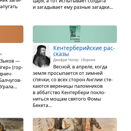
царя, а тот испы­ты­вает сол­дата
апу­гать
и зага­ды­вает ему раз­ные загадки...
Кен­тер­бе­рийские рас­
сказы
ан
Джефри Чосер · сборник
 Зыков —
Вес­ной, в апреле, когда
гер» (гор­
земля про­сы­па­ется от зим­ней
д­нич­
спячки, со всех сто­рон Англии сте­
ал­чу­гов­
ка­ются вере­ницы палом­ни­ков
Урала...
в аббат­ство Кен­тер­бери покло­
ниться мощам свя­того Фомы
Бекета...