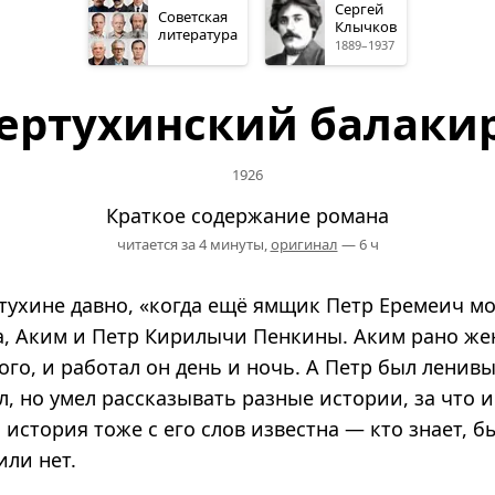
Сергей
Советская
Клычков
литература
1889–1937
ертухинский балаки
1926
Краткое содержание романа
читается за 4 минуты,
оригинал
— 6 ч
ртухине давно, «когда ещё ямщик Петр Еремеич м
а, Аким и Петр Кирилычи Пенкины. Аким рано же
ого, и работал он день и ночь. А Петр был ленивы
л, но умел рассказывать разные истории, за что 
 история тоже с его слов известна — кто знает, б
или нет.