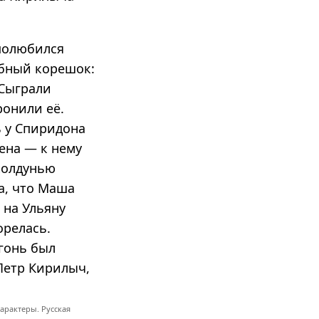
 полюбился
ебный корешок:
 Сыграли
ронили её.
ь у Спиридона
ена — к нему
 колдунью
ла, что Маша
 на Ульяну
орелась.
огонь был
Петр Кирилыч,
арактеры. Русская