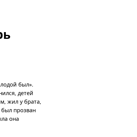
рь
олодой был».
нился, детей
м, жил у брата,
и был прозван
ыла она