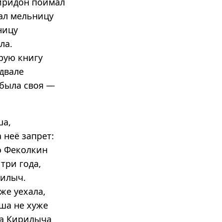
пиридон поймал
ал мельницу
ницу
ла.
рую книгу
одвале
 была своя —
ша,
 неё запрет:
то Феколкин
три года,
рилыч.
же уехала,
ша не хуже
ра Кирилыча