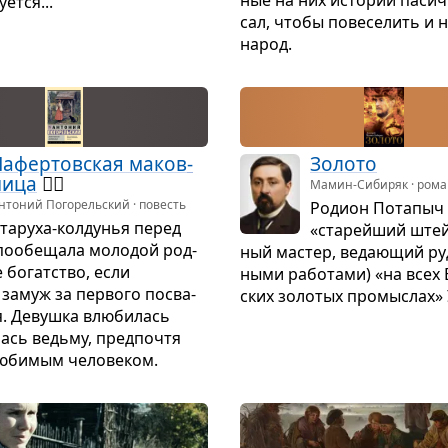
­ется...
сал, чтобы пове­се­лить и н
народ.
афер­тов­ская маков­
Золото
ница
🧙‍♀️
Мамин-Сибиряк · ром
нтоний Погорельский · повесть
Родион Пота­пыч
та­руха-кол­ду­нья перед
«ста­рейший штей
пообе­щала моло­дой род­
ный мастер, веда­ю­щий ру
 богат­ство, если
ными рабо­тами) «на всех Б
 замуж за пер­вого посва­
ских золо­тых про­мыс­лах» 
я. Девушка влю­би­лась
лась ведьму, пред­по­чтя
юби­мым чело­ве­ком.