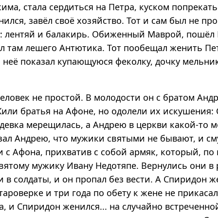
има, стала сердиться на Петра, куском попрекать
ился, завёл своё хозяйство. Тот и сам был не про
я: лентяй и балакирь. Обиженный Маврой, пошёл
ил там лешего Антютика. Тот пообещал женить Пе
то неё показал купающуюся феколку, дочку мельн
еловек не простой. В молодости он с братом Анд
Жили братья на Афоне, но одолели их искушения:
 девка мерещилась, а Андрею в церкви какой-то м
зал Андрею, что мужики святыми не бывают, и см
 с Афона, прихватив с собой армяк, который, по
вятому мужику Ивану Недотяпе. Вернулись они в 
 в солдаты, и он пропал без вести. А Спиридон 
тароверке и три года по обету к жене не прикасал
а, и Спиридон женился... на случайно встреченн