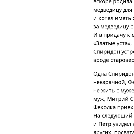
вскоре родила 
медведицу для
и хотел иметь
за медведицу с
И в придачу к
«Златые уста»,
Спиридон устро
вроде старовер
Одна Спиридон
невзрачной, Ф
не жить с муже
муж, Митрий Се
Феколка приеха
На следующий д
и Петр увидел
других, посват