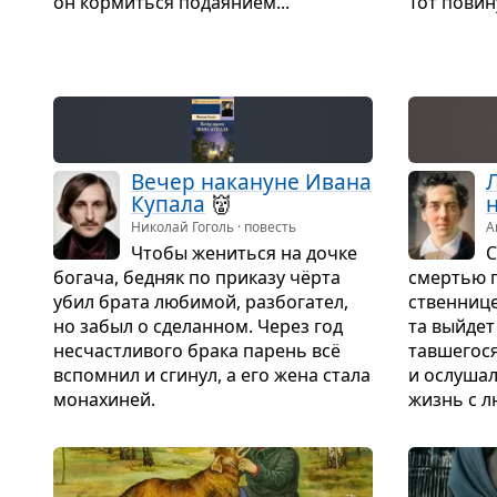
он кор­миться пода­я­нием...
Тот пови­ну
Вечер нака­нуне Ивана
Л
Купала
👹
Николай Гоголь · повесть
А
Чтобы жениться на дочке
С
богача, бед­няк по при­казу чёрта
смер­тью 
убил брата люби­мой, раз­бо­га­тел,
ствен­нице
но забыл о сде­лан­ном. Через год
та выйдет
несчаст­ли­вого брака парень всё
тав­ше­гос
вспо­мнил и сги­нул, а его жена стала
и ослу­ша­
мона­хи­ней.
жизнь с л