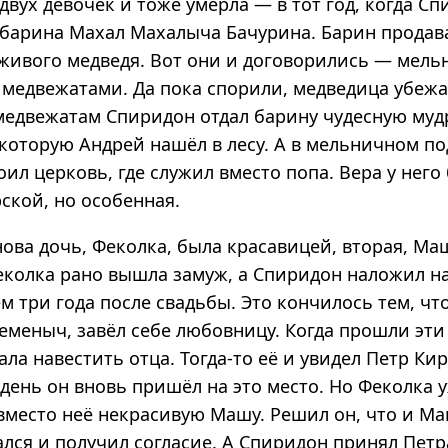
двух девочек и тоже умерла — в тот год, когда С
 барина Махал Махалыча Бачурина. Барин продав
 живого медведя. Вот они и договорились — мель
 медвежатами. Да пока спорили, медведица убежа
 медвежатам Спиридон отдал барину чудесную муд
 которую Андрей нашёл в лесу. А в мельничном п
ил церковь, где служил вместо попа. Вера у него
ской, но особенная.
ова дочь, Феколка, была красавицей, вторая, Ма
еколка рано вышла замуж, а Спиридон наложил на
м три года после свадьбы. Это кончилось тем, ч
меныч, завёл себе любовницу. Когда прошли эти 
ла навестить отца. Тогда-то её и увидел Петр Ки
ень он вновь пришёл на это место. Но Феколка у
 вместо неё некрасивую Машу. Решил он, что и Ма
ался и получил согласие. А Спиридон принял Пет