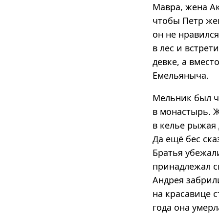
Мавра, жена Ак
чтобы Петр жен
он не нравилс
в лес и встрет
девке, а вмес
Емельяныча.
Мельник был ч
в монастырь. 
в келье рыжая
Да ещё бес ска
Братья убежали
принадлежал с
Андрея забрили
на красавице с
года она умерл