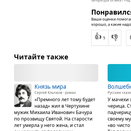
литература XX века / Ред.
Понравилс
Ваши оценки помогаю
хорошо, а какие надо
👍
👎
5
Читайте также
Князь мира
Вол­шеб­
Сергей Клычков · роман
Русские сказ
«Прем­ного лет тому будет
У мачехи 
назад» жил в Чер­ту­хине
че­рица. 
мужик Миха­ила Ива­но­вич Бачура
пад­че­риц
по про­звищу Свя­той. На ста­ро­сти
сво­ему м
лет умерла у него жена, и стал
«во чисто