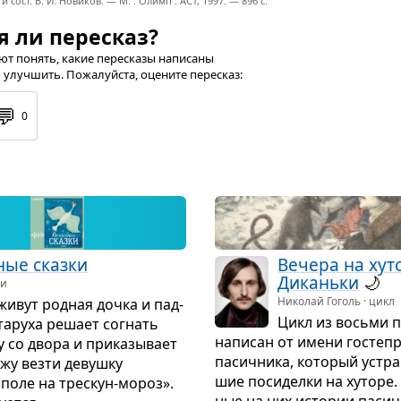
 и сост. В. И. Новиков. — М. : Олимп : ACT, 1997. — 896 с.
я ли пересказ?
т понять, какие пересказы написаны
 улучшить. Пожалуйста, оцените пересказ:
💬
0
ные сказки
Вечера на хут
Диканьки
🌙
ки
Николай Гоголь · цикл
живут род­ная дочка и пад­
Цикл из восьми п
Ста­руха решает согнать
напи­сан от имени госте­пр
у со двора и при­ка­зы­вает
пасич­ника, кото­рый устра­
ужу везти девушку
шие поси­делки на хуторе.
 поле на трес­кун-мороз».
ные на них исто­рии пасич