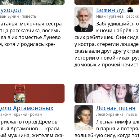
ухо­дол
Бежин луг
👻
ван Бунин · повесть
Иван Тургенев · расска
ата­лья, молоч­ная сестра
Заблу­див­шийся о
тца рас­сказ­чика, восемь
к ночи набрёл на 
ила в их поме­стье Лунево
ских ребя­ти­шек. Они сид
я, хотя и роди­лась кре­
у костра, сте­регли лоша­де
ска­зы­вали друг другу стр
исто­рии о покой­ни­ках, рус
домо­вых и про­чей нечи­ст
ело Арта­мо­но­вых
Лес­ная песня
аксим Горький · роман
Леся Украинка · пьеса
ри­е­хал в город Дрёмов
Лес­ная нимфа вл
лья Арта­мо­нов — кра­си­
в парня и поте­р
ый муж­чина, жите­лям ска­
вол­шеб­ную силу, когда т