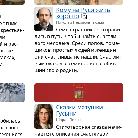
Кому на Руси жить
хорошо
🤔
з
Николай Некрасов · поэма
хот­ник
Семь стран­ни­ков отпра­ви­
кре­стьян­
лись в путь, чтобы найти счаст­ли­
ели
вого чело­века. Среди попов, поме­
й и рас­
щи­ков, про­стых людей и жен­щин
аш­ные
они счаст­ливца не нашли. Счаст­ли­
ал­ках,
вым ока­зался семи­на­рист, любив­
и.
ший свою родину.
Сказки матушки
Гусыни
Шарль Перро
ю­би­лась
Сти­хо­твор­ная сказка начи­
яла свою
на­ется с опи­са­ния счаст­ли­вой
от женился