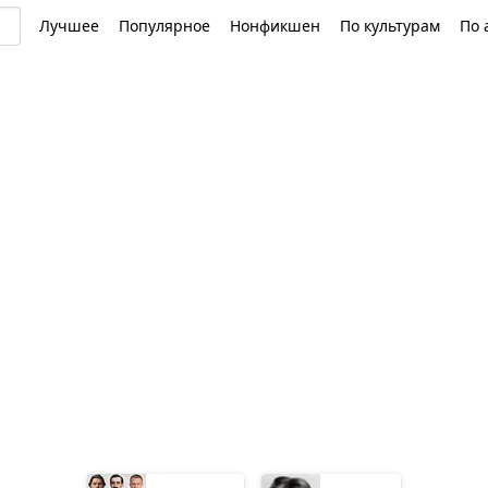
Лучшее
Популярное
Нонфикшен
По культурам
По 