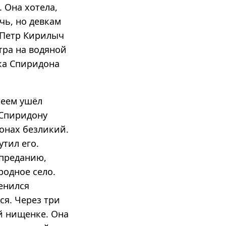
. Она хотела,
чь, но девкам
 Петр Кирилыч
тра на водяной
ика Спиридона
реем ушёл
 Спиридону
онах безликий.
утил его.
 преданию,
родное село.
женился
ся. Через три
ой нищенке. Она