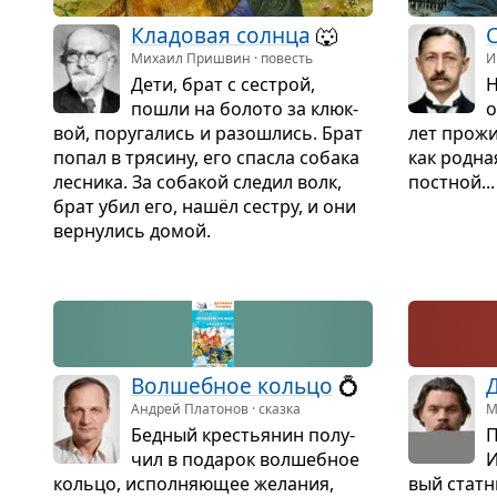
Кла­до­вая солнца
🐺
С
Михаил Пришвин · повесть
И
Дети, брат с сестрой,
Н
пошли на болото за клюк­
о
вой, пору­га­лись и разо­шлись. Брат
лет про­ж
попал в тря­сину, его спа­сла собака
как род­на
лес­ника. За соба­кой сле­дил волк,
пост­ной...
брат убил его, нашёл сестру, и они
вер­ну­лись домой.
Вол­шеб­ное кольцо
💍
Д
Андрей Платонов · сказка
М
Бед­ный кре­стья­нин полу­
П
чил в пода­рок вол­шеб­ное
И
кольцо, испол­ня­ю­щее жела­ния,
вый стат­н