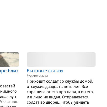
оре близ
Быто­вые сказки
Русские сказки
При­хо­дит сол­дат со службы домой,
ове­стей
отслу­жив два­дцать пять лет. Все
и­им­ного
спра­ши­вают его про царя, а он его
и­вал луч­
и в лицо не видал. Отправ­ля­ется
 Услы­шан­
сол­дат во дво­рец, чтобы уви­деть
­ник запи­