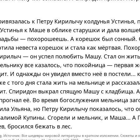
ривязалась к Петру Кирилычу колдунья Устинья,
 Устинья к Маше в облике старушки и дала волш
вадьбы — похорошеешь. А корешок был сонный.
отила невеста корешок и стала как мёртвая. Похо
Кирилыч — он успел полюбить Машу. Стал он жит
ельнику все казалось, что покойница — первая ж
т. И однажды он увидел вместо неё в постели...
же с того дня стала жить на мельнице и рассказа
пит. Спиридон выкрал спящую Машу с кладбища. А
прогнал её. Во время богослужения мельница заг
ила Ульяна, но Петру Кирилычу показалось, что 
палимой Купины. Сгорели и мельник, и Маша... А 
в, бросился бежать в лес.
а
. Источник: Все шедевры мировой литературы в кратком изложении. Сюжеты и х