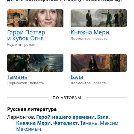
Гарри Пот­тер
Княжна Мери
и Кубок Огня
Лермонтов · повесть
Роулинг · роман
Тамань
Бэла
Лермонтов · повесть
Лермонтов · повесть
ПО АВТОРАМ
Русская литература
Лермонтов
.
Герой нашего времени
.
Бэла
.
Княжна Мери
.
Фаталист
.
Тамань
.
Максим
Максимыч
.