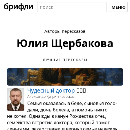
МЕНЮ
Авторы пересказов
Юлия Щербакова
ЛУЧШИЕ ПЕРЕСКАЗЫ
Чудес­ный док­тор
👨🏻‍⚕️
Александр Куприн · рассказ
Семья ока­за­лась в беде, сыно­вья голо­
дали, дочь болела, а помочь никто
не хотел. Одна­жды в канун Рожде­ства отец
семейства встре­тил док­тора, кото­рый помог
день­гами, лекар­ствами и вер­нул семье наде­жду.