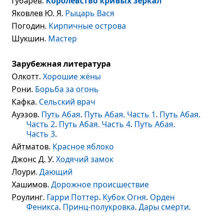
Губарев
.
Королевство кривых зеркал
Яковлев Ю. Я.
Рыцарь Вася
Погодин
.
Кирпичные острова
Шукшин
.
Мастер
Зарубежная литература
Олкотт
.
Хорошие жёны
Рони
.
Борьба за огонь
Кафка
.
Сельский врач
Ауэзов
.
Путь Абая
.
Путь Абая. Часть 1
.
Путь Абая.
Часть 2
.
Путь Абая. Часть 4
.
Путь Абая.
Часть 3
.
Айтматов
.
Красное яблоко
Джонс Д. У.
Ходячий замок
Лоури
.
Дающий
Хашимов
.
Дорожное происшествие
Роулинг
.
Гарри Поттер
.
Кубок Огня
.
Орден
Феникса
.
Принц-полукровка
.
Дары смерти
.