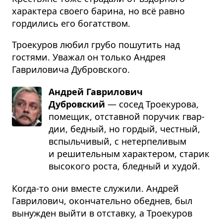
характера своего барина, но всё равно
гордились его богатством.
Троекуров любил грубо пошутить над
гостями. Уважал он только Андрея
Гавриловича Дубровского.
Андрей Гаврилович
Дубровский
— сосед Тро­е­ку­рова,
поме­щик, отстав­ной пору­чик гвар­
дии, бед­ный, но гор­дый, чест­ный,
вспыль­чи­вый, с нетер­пе­ли­вым
и реши­тель­ным харак­те­ром, ста­рик
высо­кого роста, блед­ный и худой.
Когда-то они вместе служили. Андрей
Гаврилович, окончательно обеднев, был
вынужден выйти в отставку, а Троекуров