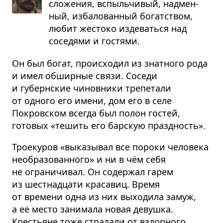
сло­же­ния, вспыль­чи­вый, над­мен­
ный, изба­ло­ван­ный богат­ством,
любит жестоко изде­ваться над
сосе­дями и гостями.
Он был богат, происходил из знатного рода
и имел обширные связи. Соседи
и губернские чиновники трепетали
от одного его имени, дом его в селе
Покровском всегда был полон гостей,
готовых «тешить его барскую праздность».
Троекуров «выказывал все пороки человека
необразованного» и ни в чём себя
не ограничивал. Он содержал гарем
из шестнадцати красавиц. Время
от времени одна из них выходила замуж,
а её место занимала новая девушка.
Крестьяне тоже страдали от вздорного