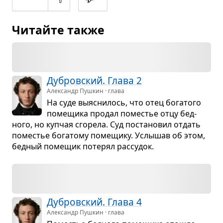
Читайте также
Дуб­ров­ский. Глава 2
Александр Пушкин · глава
На суде выяс­ни­лось, что отец бога­того
поме­щика про­дал поме­стье отцу бед­
ного, но куп­чая сго­рела. Суд поста­но­вил отдать
поме­стье бога­тому поме­щику. Услы­шав об этом,
бед­ный поме­щик поте­рял рас­су­док.
Дуб­ров­ский. Глава 4
Александр Пушкин · глава