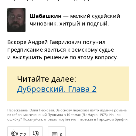
Шабашкин
— мел­кий судейский
чинов­ник, хит­рый и под­лый.
Вскоре Андрей Гаврилович получил
предписание явиться к земскому судье
и выслушать решение по этому вопросу.
Читайте далее:
Дубровский. Глава 2
Пересказала
Юлия Песковая
. За основу пересказа взято
издание романа
из собрания сочинений Пушкина в 10 томах (Л.: Наука, 1978). Нашли
ошибку? Пожалуйста,
отредактируйте этот пересказ
в Народном Брифли.
👍
👎
💬
712
0