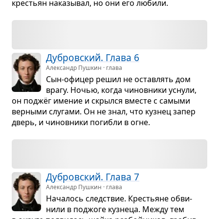
кре­стьян нака­зы­вал, но они его любили.
Дуб­ров­ский. Глава 6
Александр Пушкин · глава
Сын-офи­цер решил не остав­лять дом
врагу. Ночью, когда чинов­ники уснули,
он под­жёг име­ние и скрылся вме­сте с самыми
вер­ными слу­гами. Он не знал, что куз­нец запер
дверь, и чинов­ники погибли в огне.
Дуб­ров­ский. Глава 7
Александр Пушкин · глава
Нача­лось след­ствие. Кре­стьяне обви­
нили в под­жоге куз­неца. Между тем