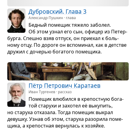
Дуб­ров­ский. Глава 3
Александр Пушкин · глава
Бед­ный поме­щик тяжело забо­лел.
Об этом узнал его сын, офи­цер из Петер­
бурга. Спешно взяв отпуск, он при­е­хал к боль­
ному отцу. По дороге он вспо­ми­нал, как в дет­стве
дру­жил с доче­рью бога­того поме­щика.
Пётр Пет­ро­вич Кара­таев
Иван Тургенев · рассказ
Поме­щик влю­бился в кре­пост­ную бога­
той ста­рухи и захо­тел её выку­пить,
но ста­руха отка­зала. Тогда поме­щик выкрал
девушку. Узнав об этом, ста­руха разо­рила поме­
щика, а кре­пост­ная вер­ну­лась к хозяйке.