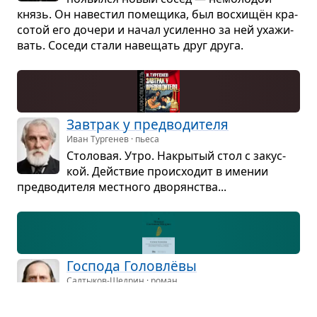
князь. Он наве­стил поме­щика, был вос­хищён кра­
со­той его дочери и начал уси­ленно за ней уха­жи­
вать. Соседи стали наве­щать друг друга.
Зав­трак у пред­во­ди­теля
Иван Тургенев · пьеса
Сто­ло­вая. Утро. Накры­тый стол с закус­
кой. Действие про­ис­хо­дит в име­нии
пред­во­ди­теля мест­ного дво­рян­ства...
Гос­пода Голо­влёвы
Салтыков-Щедрин · роман
Рос­сия, сере­дина XIX в. Кре­пост­ное
право уже на исходе. Однако семья