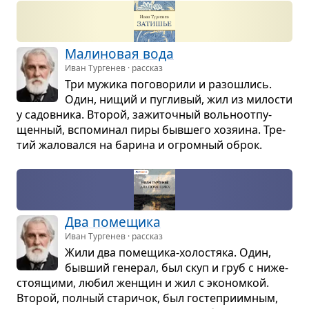
Мали­но­вая вода
Иван Тургенев · рассказ
Три мужика пого­во­рили и разо­шлись.
Один, нищий и пуг­ли­вый, жил из мило­сти
у садов­ника. Вто­рой, зажи­точ­ный воль­но­от­пу­
щен­ный, вспо­ми­нал пиры быв­шего хозя­ина. Тре­
тий жало­вался на барина и огром­ный оброк.
Два поме­щика
Иван Тургенев · рассказ
Жили два поме­щика-холо­стяка. Один,
быв­ший гене­рал, был скуп и груб с ниже­
сто­я­щими, любил жен­щин и жил с эко­ном­кой.
Вто­рой, пол­ный ста­ри­чок, был госте­при­им­ным,