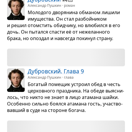
Александр Пушкин · роман
Моло­дого дво­ря­нина обма­ном лишили
иму­ще­ства. Он стал раз­бой­ни­ком
и решил ото­мстить обид­чику, но влю­бился в его
дочь. Он пытался спа­сти её от неже­лан­ного
брака, но опоз­дал и навсе­гда поки­нул страну.
Дуб­ров­ский. Глава 9
Александр Пушкин · глава
Бога­тый поме­щик устроил обед в честь
цер­ков­ного празд­ника. На обеде выяс­ни­
лось, что никто не знает в лицо ата­мана шайки.
Осо­бенно сильно боялся ата­мана гость, участ­во­
вав­ший в суде на сто­роне богача.