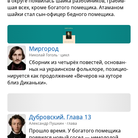
в округе появи­лась шайка раз­бой­ни­ков, гра­бив­
шая всех, кроме бога­того поме­щика. Ата­ма­ном
шайки стал сын-офи­цер бед­ного поме­щика.
Мир­го­род
Николай Гоголь · цикл
Сбор­ник из четырёх пове­стей, осно­ван­
ных на укра­ин­ском фольк­лоре, пози­ци­о­
ни­ру­ется как про­дол­же­ние «Вече­ров на хуторе
близ Диканьки».
Дуб­ров­ский. Глава 13
Александр Пушкин · глава
Про­шло время. У бога­того поме­щика
появился новый сосед — немо­ло­дой