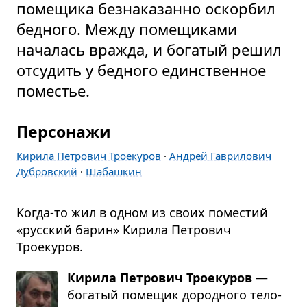
помещика безнаказанно оскорбил
бедного. Между помещиками
началась вражда, и богатый решил
отсудить у бедного единственное
поместье.
Персонажи
Кирила Петрович Троекуров
·
Андрей Гаврилович
Дубровский
·
Шабашкин
Когда-то жил в одном из своих поместий
«русский барин» Кирила Петрович
Троекуров.
Кирила Петрович Троекуров
—
бога­тый поме­щик дород­ного тело­