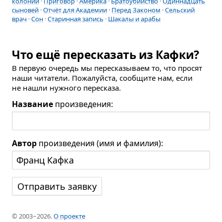
колонии
·
Приговор
·
Америка
·
Братоубийство
·
Одиннадцать
сыновей
·
Отчёт для Академии
·
Перед Законом
·
Сельский
врач
·
Сон
·
Старинная запись
·
Шакалы и арабы
Что ещё пересказать из Кафки?
В первую очередь мы пересказываем то, что просят
наши читатели. Пожалуйста, сообщите нам, если
не нашли нужного пересказа.
Название
произведения:
Автор
произведения (имя и фамилия):
© 2003−2026.
О проекте