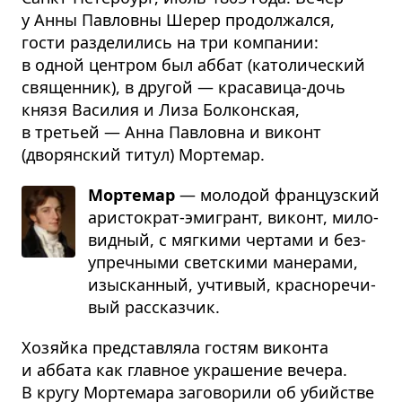
у Анны Павловны Шерер продолжался,
гости разделились на три компании:
в одной центром был аббат (католический
священник), в другой — красавица-дочь
князя Василия и Лиза Болконская,
в третьей — Анна Павловна и виконт
(дворянский титул) Мортемар.
Мортемар
— моло­дой фран­цуз­ский
ари­сто­крат-эми­грант, виконт, мило­
вид­ный, с мяг­кими чер­тами и без­
упреч­ными свет­скими мане­рами,
изыс­кан­ный, учти­вый, крас­но­ре­чи­
вый рас­сказ­чик.
Хозяйка представляла гостям виконта
и аббата как главное украшение вечера.
В кругу Мортемара заговорили об убийстве