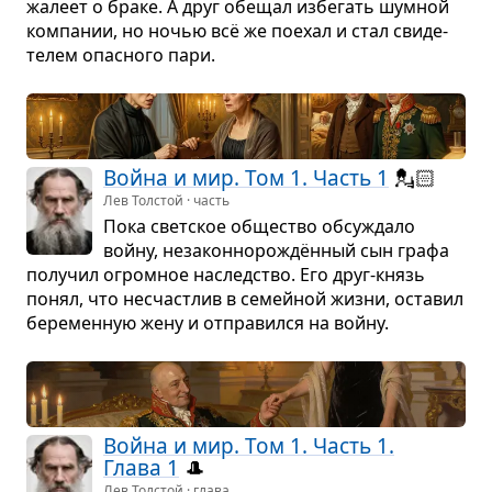
жалеет о браке. А друг обе­щал избе­гать шум­ной
ком­па­нии, но ночью всё же поехал и стал сви­де­
те­лем опас­ного пари.
Война и мир. Том 1. Часть 1
💂🏻
Лев Толстой · часть
Пока свет­ское обще­ство обсу­ждало
войну, неза­кон­но­ро­ждён­ный сын графа
полу­чил огром­ное наслед­ство. Его друг-князь
понял, что несчаст­лив в семей­ной жизни, оста­вил
бере­мен­ную жену и отпра­вился на войну.
Война и мир. Том 1. Часть 1.
Глава 1
🎩
Лев Толстой · глава