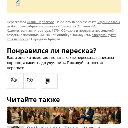
4
Пересказала
Юлия Щербакова
. За основу пересказа взято
издание главы
из
4-го тома собрания сочинений Толстого в 22 томах
(М.:
Художественная литература, 1979). Обложка и портреты персонажей
созданы с помощью ИИ. Нашли ошибку? Пожалуйста,
отредактируйте
этот пересказ
в Народном Брифли.
Понравился ли пересказ?
Ваши оценки помогают понять, какие пересказы написаны
хорошо, а какие надо улучшить. Пожалуйста, оцените
пересказ:
👍
👎
💬
0
0
Читайте также