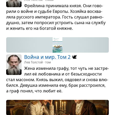
Фрейлина при­ни­мала князя. Они гово­
рили о войне и судьбе Европы. Хозяйка вос­хва­
ляла рус­ского импе­ра­тора. Гость слу­шал рав­но­
душно, затем попро­сил устро­ить сына на службу
и женить его на бога­той княжне.
Война и мир. Том 2
🕊️
Лев Толстой · том
Жена изме­нила графу, тот чуть не застре­
лил её любов­ника и от безыс­ход­но­сти
стал масо­ном. Князь выжил, овдо­вел и снова влю­
бился. Девушка изме­нила ему, брак рас­стро­ился,
а граф понял, что любит её.