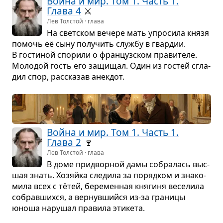
Война и мир. Том 1. Часть 1.
Глава 4
⚔️
Лев Толстой · глава
На свет­ском вечере мать упро­сила князя
помочь её сыну полу­чить службу в гвар­дии.
В гости­ной спо­рили о фран­цуз­ском пра­ви­теле.
Моло­дой гость его защи­щал. Один из гостей сгла­
дил спор, рас­ска­зав анек­дот.
Война и мир. Том 1. Часть 1.
Глава 2
🍷
Лев Толстой · глава
В доме при­двор­ной дамы собра­лась выс­
шая знать. Хозяйка сле­дила за поряд­ком и зна­ко­
мила всех с тётей, бере­мен­ная кня­гиня весе­лила
собрав­шихся, а вер­нув­шийся из-за гра­ницы
юноша нару­шал пра­вила эти­кета.