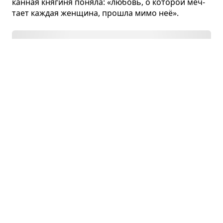
кан­ная кня­гиня поняла: «любовь, о кото­рой меч­
тает каж­дая жен­щина, про­шла мимо неё».
Гра­на­то­вый брас­лет. Глава 6
📒
Александр Куприн · глава
Раз­вле­кая гостей на име­ни­нах супруги,
князь рас­ска­зы­вал смеш­ные исто­рии
о при­сут­ству­ю­щих. К неудо­воль­ствию жены,
он пове­дал всем о влю­блён­ном в неё теле­гра­фи­
сте, ано­нимно при­знав­шемся ей в чув­ствах.
Гра­на­то­вый брас­лет. Глава 2
👭
Александр Куприн · глава
Насту­пил день име­нин кня­гини. Чтобы
помочь под­го­то­виться к приёму гостей,