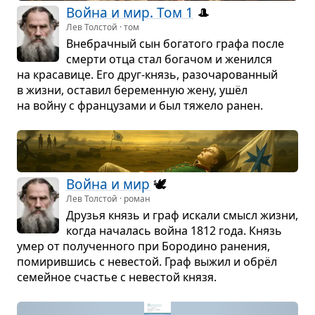
Война и мир. Том 1
🎩
Лев Толстой · том
Вне­брач­ный сын бога­того графа после
смерти отца стал бога­чом и женился
на кра­са­вице. Его друг-князь, разо­ча­ро­ван­ный
в жизни, оста­вил бере­мен­ную жену, ушёл
на войну с фран­цу­зами и был тяжело ранен.
Война и мир
🕊️
Лев Толстой · роман
Дру­зья князь и граф искали смысл жизни,
когда нача­лась война 1812 года. Князь
умер от полу­чен­ного при Боро­дино ране­ния,
поми­рив­шись с неве­стой. Граф выжил и обрёл
семейное сча­стье с неве­стой князя.