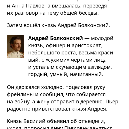
и Анна Павловна вмешалась, переведя
их разговор на тему общей беседы.
Затем вошёл князь Андрей Болконский.
Андрей Болконский
— моло­дой
князь, офи­цер и ари­сто­крат,
неболь­шого роста, весьма кра­си­
вый, с «сухими» чер­тами лица
и уста­лым ску­ча­ю­щим взгля­дом,
гор­дый, умный, начи­тан­ный.
Он держался холодно, поцеловал руку
фрейлины и сообщил, что собирается
на войну, а жену отправит в деревню. Пьер
радостно приветствовал князя Андрея.
Князь Василий объявил об отъезде и,
уходя, попросил Анну Павловну заняться