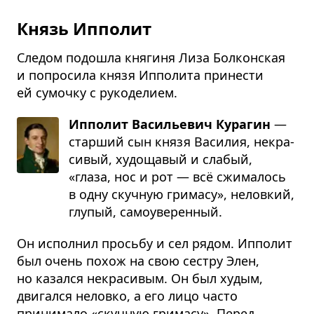
Князь Ипполит
Следом подошла княгиня Лиза Болконская
и попросила князя Ипполита принести
ей сумочку с рукоделием.
Ипполит Васильевич Курагин
—
стар­ший сын князя Васи­лия, некра­
си­вый, худо­ща­вый и сла­бый,
«глаза, нос и рот — всё сжи­ма­лось
в одну скуч­ную гри­масу», нелов­кий,
глу­пый, само­уве­рен­ный.
Он исполнил просьбу и сел рядом. Ипполит
был очень похож на свою сестру Элен,
но казался некрасивым. Он был худым,
двигался неловко, а его лицо часто
принимало «скучную гримасу». Перед