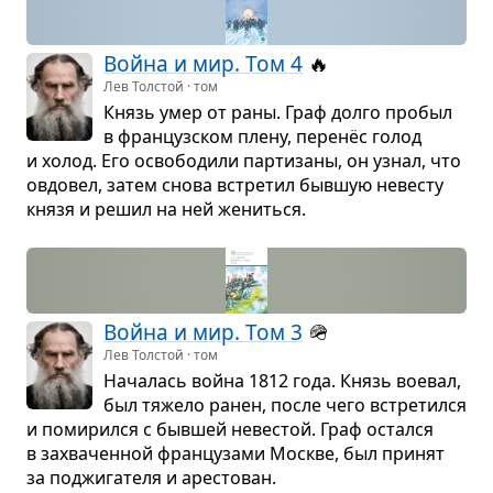
Война и мир. Том 4
🔥
Лев Толстой · том
Князь умер от раны. Граф долго про­был
в фран­цуз­ском плену, перенёс голод
и холод. Его осво­бо­дили пар­ти­заны, он узнал, что
овдо­вел, затем снова встре­тил быв­шую неве­сту
князя и решил на ней жениться.
Война и мир. Том 3
🪖
Лев Толстой · том
Нача­лась война 1812 года. Князь вое­вал,
был тяжело ранен, после чего встре­тился
и поми­рился с быв­шей неве­стой. Граф остался
в захва­чен­ной фран­цу­зами Москве, был при­нят
за под­жи­га­теля и аре­сто­ван.