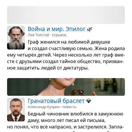
Война и мир. Эпи­лог
🌿
Лев Толстой · отрывок
Граф женился на люби­мой девушке
и создал счаст­ли­вую семью. Жена родила
ему четырёх детей. Через несколько лет граф вме­
сте с дру­зьями создал тайное обще­ство, при­зван­
ное защи­тить людей от дик­та­туры.
Гра­на­то­вый брас­лет
💎
Александр Куприн · повесть
Бед­ный чинов­ник влю­бился в замуж­нюю
даму, много лет писал ей письма,
но понял, что всё напрасно, и застре­лился. Запла­