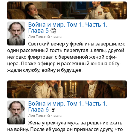
Война и мир. Том 1. Часть 1.
Глава 5
🤔
Лев Толстой · глава
Свет­ский вечер у фрейлины завер­шился:
один рас­се­ян­ный гость пере­пу­тал шляпы, дру­гой
неловко флир­то­вал с бере­мен­ной женой офи­
цера. Позже офи­цер и рас­се­ян­ный юноша обсу­
ждали службу, войну и буду­щее.
Война и мир. Том 1. Часть 1.
Глава 6
🍷
Лев Толстой · глава
Жена упрек­нула мужа за реше­ние ехать
на войну. После её ухода он при­знался другу, что