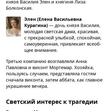
князя Василия Элен и княгиня Лиза
Болконская.
Элен (Елена Васильевна
Курагина)
— дочь князя Васи­лия,
моло­дая свет­ская дама, кра­си­вая,
с пре­крас­ной улыб­кой, спо­кой­ная,
само­уве­рен­ная, при­вле­кает все­об­
щее вни­ма­ние.
Третью компанию возглавляли Анна
Павловна и виконт Мортемар. Хозяйка,
пользуясь случаем, представляла гостям
сначала виконта, затем аббата, как главное
украшение вечера.
Светский интерес к трагедии