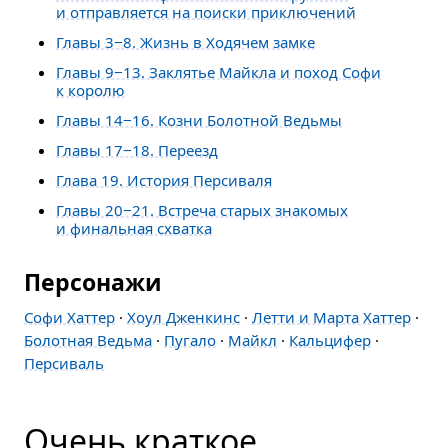
и отправляется на поиски приключений
Главы 3−8. Жизнь в Ходячем замке
Главы 9−13. Заклятье Майкла и поход Софи
к королю
Главы 14−16. Козни Болотной Ведьмы
Главы 17−18. Переезд
Глава 19. История Персиваля
Главы 20−21. Встреча старых знакомых
и финальная схватка
Персонажи
Софи Хаттер
·
Хоул Дженкинс
·
Летти и Марта Хаттер
·
Болотная Ведьма
·
Пугало
·
Майкл
·
Кальцифер
·
Персиваль
Очень краткое