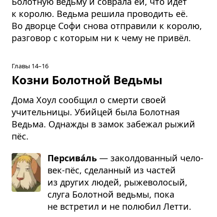
Болотную ведьму и соврала ей, что идёт
к королю. Ведьма решила проводить её.
Во дворце Софи снова отправили к королю,
разговор с которым ни к чему не привёл.
Главы 14–16
Козни Болотной Ведьмы
Дома Хоул сообщил о смерти своей
учительницы. Убийцей была Болотная
Ведьма. Однажды в замок забежал рыжий
пёс.
Персива́ль
— закол­до­ван­ный чело­
век-пёс, сде­лан­ный из частей
из дру­гих людей, рыже­во­ло­сый,
слуга Болот­ной ведьмы, пока
не встре­тил и не полю­бил Летти.