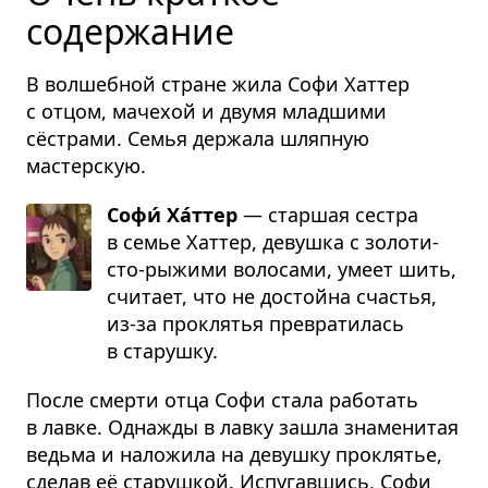
содержание
В волшебной стране жила Софи Хаттер
с отцом, мачехой и двумя младшими
сёстрами. Семья держала шляпную
мастерскую.
Софи́ Ха́ттер
— стар­шая сестра
в семье Хат­тер, девушка с золо­ти­
сто-рыжими воло­сами, умеет шить,
счи­тает, что не достойна сча­стья,
из-за про­кля­тья пре­вра­ти­лась
в ста­рушку.
После смерти отца Софи стала работать
в лавке. Однажды в лавку зашла знаменитая
ведьма и наложила на девушку проклятье,
сделав её старушкой. Испугавшись, Софи