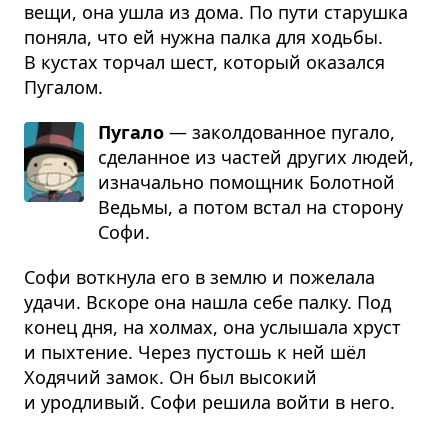
вещи, она ушла из дома. По пути старушка
поняла, что ей нужна палка для ходьбы.
В кустах торчал шест, который оказался
Пугалом.
Пугало
— закол­до­ван­ное пугало,
сде­лан­ное из частей дру­гих людей,
изна­чально помощ­ник Болот­ной
Ведьмы, а потом встал на сто­рону
Софи.
Софи воткнула его в землю и пожелала
удачи. Вскоре она нашла себе палку. Под
конец дня, на холмах, она услышала хруст
и пыхтение. Через пустошь к ней шёл
Ходячий замок. Он был высокий
и уродливый. Софи решила войти в него.