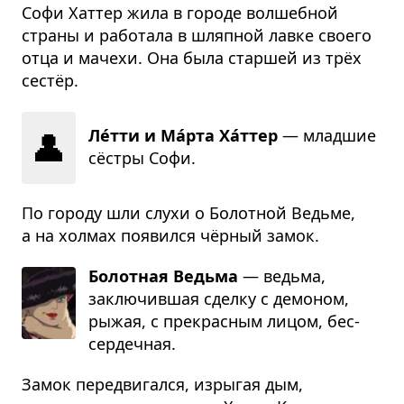
Софи Хаттер жила в городе волшебной
страны и работала в шляпной лавке своего
отца и мачехи. Она была старшей из трёх
сестёр.
👤
Ле́тти и Ма́рта Ха́ттер
— млад­шие
сёстры Софи.
По городу шли слухи о Болотной Ведьме,
а на холмах появился чёрный замок.
Болотная Ведьма
— ведьма,
заклю­чив­шая сделку с демо­ном,
рыжая, с пре­крас­ным лицом, бес­
сер­деч­ная.
Замок передвигался, изрыгая дым,