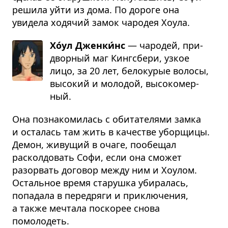
решила уйти из дома. По дороге она
увидела ходячий замок чародея Хоула.
Хо́ул Дженки́нс
— чаро­дей, при­
двор­ный маг Кинг­с­бери, узкое
лицо, за 20 лет, бело­ку­рые волосы,
высо­кий и моло­дой, высо­ко­мер­
ный.
Она познакомилась с обитателями замка
и осталась там жить в качестве уборщицы.
Демон, живущий в очаге, пообещал
расколдовать Софи, если она сможет
разорвать договор между ним и Хоулом.
Остальное время старушка убиралась,
попадала в передряги и приключения,
а также мечтала поскорее снова
помолодеть.