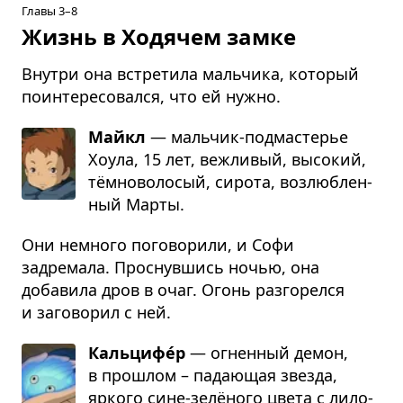
Главы 3–8
Жизнь в Ходячем замке
Внутри она встретила мальчика, который
поинтересовался, что ей нужно.
Майкл
— маль­чик-под­ма­сте­рье
Хоула, 15 лет, веж­ли­вый, высо­кий,
тём­но­во­ло­сый, сирота, воз­люб­лен­
ный Марты.
Они немного поговорили, и Софи
задремала. Проснувшись ночью, она
добавила дров в очаг. Огонь разгорелся
и заговорил с ней.
Кальцифе́р
— огнен­ный демон,
в про­шлом – пада­ю­щая звезда,
яркого сине-зелёного цвета с лило­