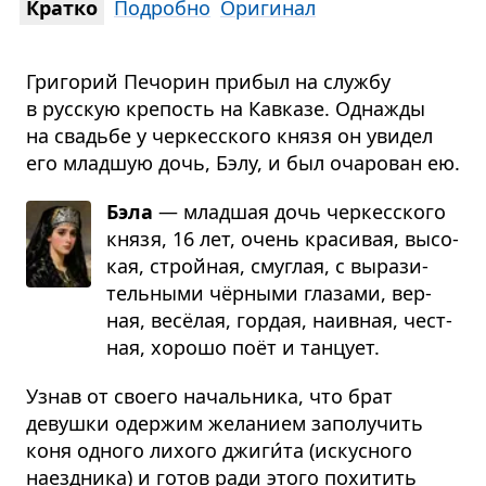
Кратко
Подробно
Оригинал
Григорий Печорин прибыл на службу
в русскую крепость на Кавказе. Однажды
на свадьбе у черкесского князя он увидел
его младшую дочь, Бэлу, и был очарован ею.
Бэла
— млад­шая дочь чер­кес­ского
князя, 16 лет, очень кра­си­вая, высо­
кая, строй­ная, смуг­лая, с выра­зи­
тель­ными чёр­ными гла­зами, вер­
ная, весёлая, гор­дая, наив­ная, чест­
ная, хорошо поёт и тан­цует.
Узнав от своего начальника, что брат
девушки одержим желанием заполучить
коня одного лихого джиги́та (искусного
наездника) и готов ради этого похитить