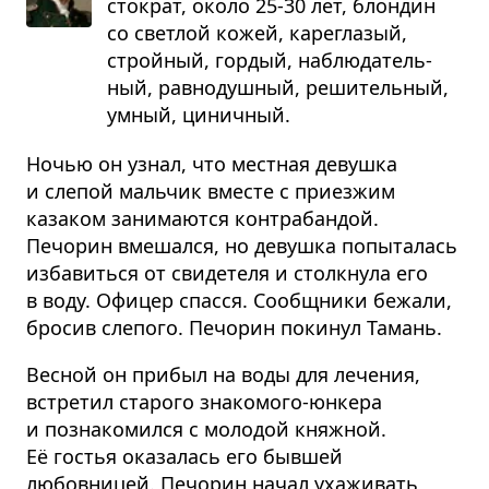
сто­крат, около 25-30 лет, блон­дин
со свет­лой кожей, карегла­зый,
строй­ный, гор­дый, наблю­да­тель­
ный, рав­но­душ­ный, реши­тель­ный,
умный, цинич­ный.
Ночью он узнал, что местная девушка
и слепой мальчик вместе с приезжим
казаком занимаются контрабандой.
Печорин вмешался, но девушка попыталась
избавиться от свидетеля и столкнула его
в воду. Офицер спасся. Сообщники бежали,
бросив слепого. Печорин покинул Тамань.
Весной он прибыл на воды для лечения,
встретил старого знакомого-юнкера
и познакомился с молодой княжной.
Её гостья оказалась его бывшей
любовницей. Печорин начал ухаживать