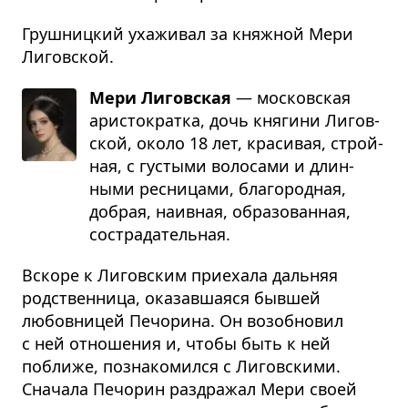
Грушницкий ухаживал за княжной Мери
Лиговской.
Мери Лиговская
— москов­ская
ари­сто­кратка, дочь кня­гини Лигов­
ской, около 18 лет, кра­си­вая, строй­
ная, с густыми воло­сами и длин­
ными рес­ни­цами, бла­го­род­ная,
добрая, наив­ная, обра­зо­ван­ная,
состра­да­тель­ная.
Вскоре к Лиговским приехала дальняя
родственница, оказавшаяся бывшей
любовницей Печорина. Он возобновил
с ней отношения и, чтобы быть к ней
поближе, познакомился с Лиговскими.
Сначала Печорин раздражал Мери своей