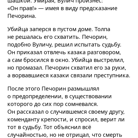
шашкой. Умирая, Вулич произнёс:
«Он прав!» — имея в виду предсказание
Печорина.
Убийца заперся в пустом доме. Толпа
не решалась его схватить. Печорин,
подобно Вуличу, решил испытать судьбу.
Он приказал отвлечь казака разговором,
а сам бросился в окно. Убийца выстрелил,
но промазал. Печорин схватил его за руки,
а ворвавшиеся казаки связали преступника.
После этого Печорин размышлял
о предопределении, в существовании
которого до сих пор сомневался.
Он рассказал о случившемся своему другу,
коменданту крепости, и спросил, верит ли
тот в судьбу. Тот объяснил всё
случайностью, но не отрицал, что смерть