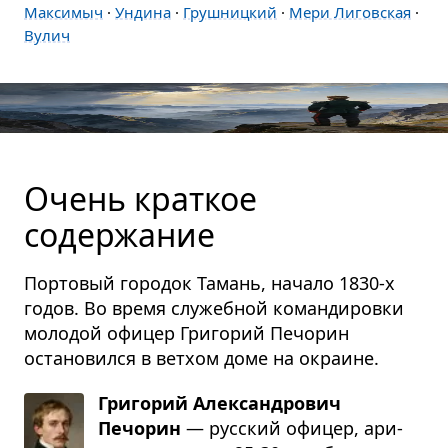
Максимыч
·
Ундина
·
Грушницкий
·
Мери Лиговская
·
Вулич
Очень краткое
содержание
Портовый городок Тамань, начало 1830-х
годов. Во время служебной командировки
молодой офицер Григорий Печорин
остановился в ветхом доме на окраине.
Григорий Александрович
Печорин
— рус­ский офи­цер, ари­