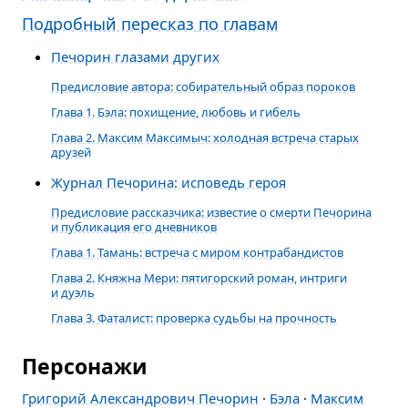
Подробный пересказ по главам
Печорин глазами других
Предисловие автора: собирательный образ пороков
Глава 1. Бэла: похищение, любовь и гибель
Глава 2. Максим Максимыч: холодная встреча старых
друзей
Журнал Печорина: исповедь героя
Предисловие рассказчика: известие о смерти Печорина
и публикация его дневников
Глава 1. Тамань: встреча с миром контрабандистов
Глава 2. Княжна Мери: пятигорский роман, интриги
и дуэль
Глава 3. Фаталист: проверка судьбы на прочность
Персонажи
Григорий Александрович Печорин
·
Бэла
·
Максим