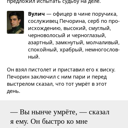
предложил испытать судьбу на деле.
Вулич
— офи­цер в чине пору­чика,
сослу­жи­вец Печо­рина, серб по про­
ис­хо­жде­нию, высо­кий, смуг­лый,
чер­но­во­ло­сый и чер­но­гла­зый,
азарт­ный, замкну­тый, мол­ча­ли­вый,
спо­кой­ный, хра­брый, немно­го­слов­
ный.
Он взял пистолет и приставил его к виску.
Печорин заключил с ним пари и перед
выстрелом сказал, что тот умрёт в этот
день.
— Вы нынче умрёте, — сказал
я ему. Он быстро ко мне