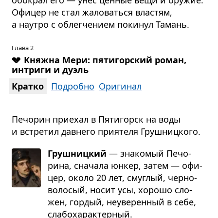
Офицер не стал жаловаться властям,
а наутро с облегчением покинул Тамань.
Глава 2
💔
Княжна Мери: пятигорский роман,
интриги и дуэль
Кратко
Подробно
Оригинал
Печорин приехал в Пятигорск на воды
и встретил давнего приятеля Грушницкого.
Грушницкий
— зна­ко­мый Печо­
рина, сна­чала юнкер, затем — офи­
цер, около 20 лет, смуг­лый, чер­но­
во­ло­сый, носит усы, хорошо сло­
жен, гор­дый, неуве­рен­ный в себе,
сла­бо­ха­рак­тер­ный.