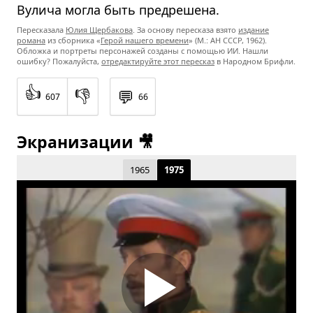
Вулича могла быть предрешена.
Пересказала
Юлия Щербакова
. За основу пересказа взято
издание
романа
из сборника «
Герой нашего времени
» (М.: АН СССР, 1962).
Обложка и портреты персонажей созданы с помощью ИИ. Нашли
ошибку? Пожалуйста,
отредактируйте этот пересказ
в Народном Брифли.
👍
👎
💬
607
66
Экранизации 🎥
1965
1975