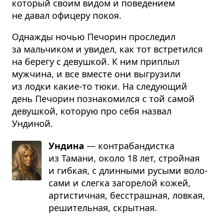
который своим видом и поведением
не давал офицеру покоя.
Однажды ночью Печорин проследил
за мальчиком и увидел, как тот встретился
на берегу с девушкой. К ним приплыл
мужчина, и все вместе они выгрузили
из лодки какие-то тюки. На следующий
день Печорин познакомился с той самой
девушкой, которую про себя назвал
Ундиной.
Ундина
— кон­тра­бан­дистка
из Тамани, около 18 лет, строй­ная
и гиб­кая, с длин­ными русыми воло­
сами и слегка заго­ре­лой кожей,
арти­стич­ная, бес­страш­ная, лов­кая,
реши­тель­ная, скрыт­ная.