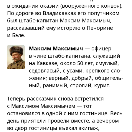
в ожидании оказии (вооружённого конвоя).
По дороге во Владикавказ его попутчиком
был штабс-капитан Максим Максимыч,
рассказавший ему историю о Печорине
и Бэле.
Максим Максимыч
— офи­цер
в чине штабс-капи­тана, слу­жа­щий
на Кав­казе, около 50 лет, смуг­лый,
седо­вла­сый, с усами, креп­кого сло­
же­ния; вер­ный, добрый, общи­тель­
ный, рани­мый, стро­гий, курит.
Теперь рассказчик снова встретился
с Максимом Максимычем — тот
остановился в одной с ним гостинице. Весь
день приятели провели вместе, а вечером
во двор гостиницы въехал экипаж,