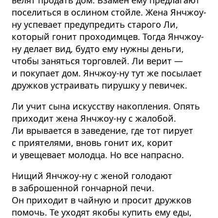
велят продать дом. Взамен ему предлагают
поселиться в ослином стойле. Жена Янчжоу-
ну успевает предупредить старого Ли,
который гонит проходимцев. Тогда Янчжоу-
ну делает вид, будто ему нужны деньги,
чтобы заняться торговлей. Ли верит —
и покупает дом. Янчжоу-ну тут же посылает
дружков устраивать пирушку у певичек.
Ли учит сына искусству накопления. Опять
приходит жена Янчжоу-ну с жалобой.
Ли врывается в заведение, где тот пирует
с приятелями, вновь гонит их, корит
и увещевает молодца. Но все напрасно.
Нищий Янчжоу-ну с женой голодают
в заброшенной гончарной печи.
Он приходит в чайную и просит дружков
помочь. Те уходят якобы купить ему еды,