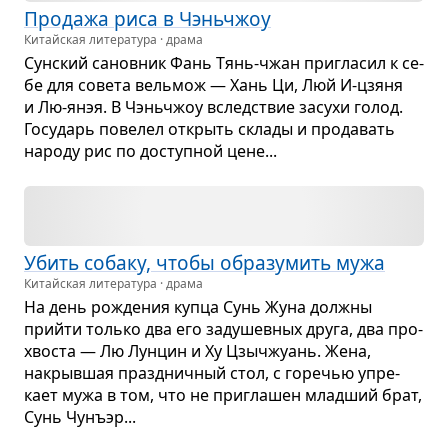
Про­дажа риса в Чэнь­чжоу
Китайская литература · драма
Сун­ский санов­ник Фань Тянь-чжан при­гла­сил к се­
бе для совета вель­мож — Хань Ци, Люй И-цзяня
и Лю-янэя. В Чэнь­чжоу вслед­ствие засухи голод.
Госу­дарь пове­лел открыть склады и про­да­вать
народу рис по доступ­ной цене...
Убить собаку, чтобы обра­зу­мить мужа
Китайская литература · драма
На день рожде­ния купца Сунь Жуна должны
прийти только два его заду­шев­ных друга, два про­
хво­ста — Лю Лун­цин и Ху Цзычжу­ань. Жена,
накрыв­шая празд­нич­ный стол, с горе­чью упре­
кает мужа в том, что не при­гла­шен млад­ший брат,
Сунь Чунъэр...