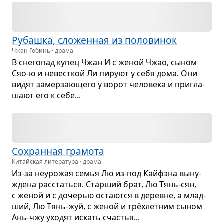
Рубашка, сло­жен­ная из поло­ви­нок
Чжан Гобинь · драма
В сне­го­пад купец Чжан И с женой Чжао, сыном
Сяо-ю и невест­кой Ли пируют у себя дома. Они
видят замер­за­ю­щего у ворот чело­века и при­гла­
шают его к себе...
Сохран­ная гра­мота
Китайская литература · драма
Из-за неуро­жая семья Лю из-под Кайфэна выну­
ждена рас­статься. Стар­ший брат, Лю Тянь-сян,
с женой и с доче­рью оста­ются в деревне, а млад­
ший, Лю Тянь-жуй, с женой и трёхлет­ним сыном
Ань-чжу ухо­дят искать сча­стья...