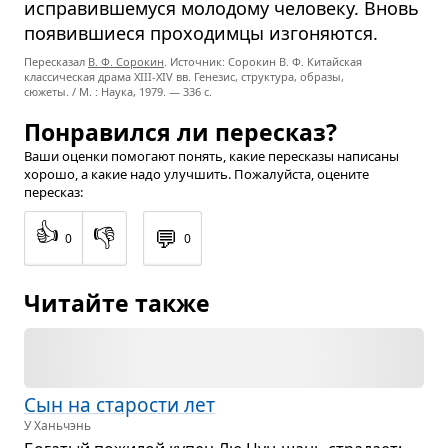
исправившемуся молодому человеку. Вновь
появившиеся проходимцы изгоняются.
Пересказал
В. Ф. Сорокин
. Источник: Сорокин В. Ф. Китайская
классическая драма
XIII-XIV вв.
Генезис, структура, образы,
сюжеты. / М. : Наука, 1979. — 336 с.
Понравился ли пересказ?
Ваши оценки помогают понять, какие пересказы написаны
хорошо, а какие надо улучшить. Пожалуйста, оцените
пересказ:
👍
👎
💬
0
0
Читайте также
Сын на ста­ро­сти лет
У Ханьчэнь