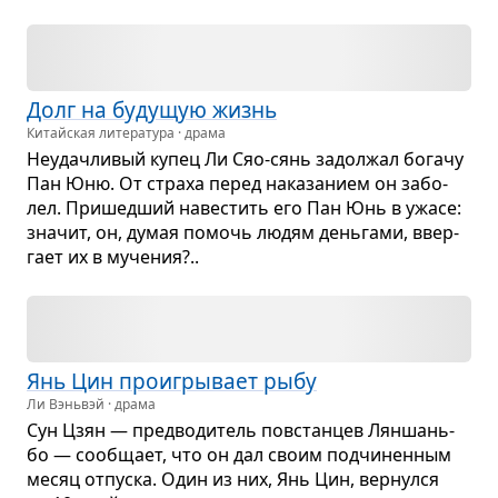
Долг на буду­щую жизнь
Китайская литература · драма
Неудачли­вый купец Ли Сяо-сянь задол­жал богачу
Пан Юню. От страха перед нака­за­нием он забо­
лел. При­шед­ший наве­стить его Пан Юнь в ужасе:
зна­чит, он, думая помочь людям день­гами, ввер­
гает их в муче­ния?..
Янь Цин про­игры­вает рыбу
Ли Вэньвэй · драма
Сун Цзян — пред­во­ди­тель повстан­цев Лян­шань-
бо — сооб­щает, что он дал своим под­чи­нен­ным
месяц отпуска. Один из них, Янь Цин, вер­нулся