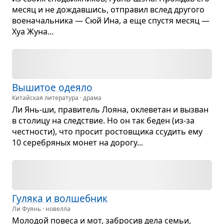
месяц и не дождав­шись, отпра­вил вслед дру­гого
вое­на­чаль­ника — Сюй Ина, а еще спу­стя месяц —
Хуа Жуна...
Выши­тое оде­яло
Китайская литература · драма
Ли Янь-ши, пра­ви­тель Лояна, окле­ве­тан и вызван
в сто­лицу на след­ствие. Но он так беден (из-за
чест­но­сти), что про­сит ро­­стов­щика ссу­дить ему
10 сере­бря­ных монет на дорогу...
Гуляка и вол­шеб­ник
Ли Фуянь · новелла
Моло­дой повеса и мот, забро­сив дела семьи,