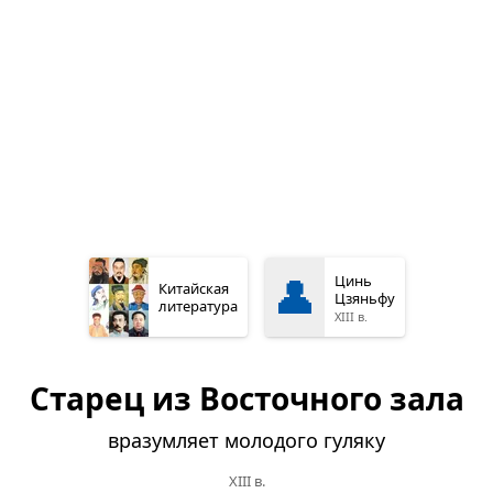
👤
Цинь
Китайская
Цзяньфу
литература
XIII в.
Старец из Восточного зала
вразумляет моло­дого гуляку
XIII в.