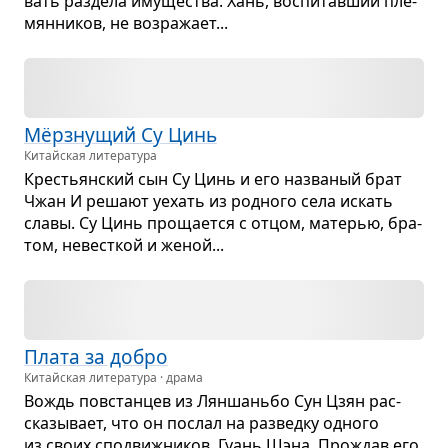
вать раз­дела иму­ще­ства. Хань, вос­пи­тав­ший пле­
мян­ни­ков, не воз­ра­жает...
Мёрз­ну­щий Су Цинь
Китайская литература
Кре­стьян­ский сын Су Цинь и его назва­ный брат
Чжан И решают уехать из род­ного села искать
славы. Су Цинь про­ща­ется с отцом, мате­рью, бра­
том, невест­кой и женой...
Плата за добро
Китайская литература · драма
Вождь повстан­цев из Лян­шаньбо Сун Цзян рас­
ска­зы­вает, что он послал на раз­ведку одного
из своих спо­движ­ни­ков, Гуань Шэна. Про­ждав его