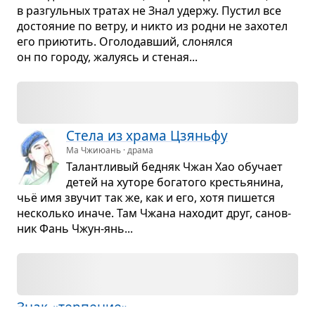
в раз­гуль­ных тра­тах не Знал удержу. Пустил все
досто­я­ние по ветру, и никто из родни не захо­тел
его при­ю­тить. Ого­ло­дав­ший, сло­нялся
он по городу, жалу­ясь и сте­ная...
Стела из храма Цзяньфу
Ма Чжиюань · драма
Талантли­вый бед­няк Чжан Хао обу­чает
детей на хуторе бога­того кре­стья­нина,
чьё имя зву­чит так же, как и его, хотя пишется
несколько иначе. Там Чжана нахо­дит друг, санов­
ник Фань Чжун-янь...
Знак «тер­пе­ние»