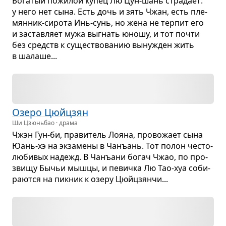
Бога­тый пожи­лой купец Лю Цун-шань стра­дает:
у него нет сына. Есть дочь и зять Чжан, есть пле­
мян­ник-сирота Инь-сунь, но жена не тер­пит его
и застав­ляет мужа выгнать юношу, и тот почти
без средств к суще­ство­ва­нию выну­жден жить
в шалаше...
Озеро Цюйц­зян
Ши Цзюньбао · драма
Чжэн Гун-би, пра­ви­тель Лояна, про­во­жает сына
Юань-хэ на экза­мены в Чанъань. Тот полон често­
лю­би­вых надежд. В Чанъани богач Чжао, по про­
звищу Бычьи мышцы, и певичка Лю Тао-хуа соби­
ра­ются на пик­ник к озеру Цюйц­зянчи...