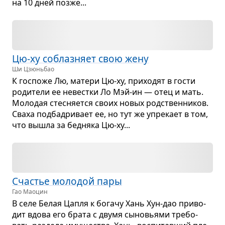
на 10 дней позже...
Цю-ху соблаз­няет свою жену
Ши Цзюньбао
К гос­поже Лю, матери Цю-ху, при­хо­дят в гости
роди­тели ее невестки Ло Мэй-ин — отец и мать.
Моло­дая стес­ня­ется своих новых род­ствен­ни­ков.
Сваха под­бадри­вает ее, но тут же упре­кает в том,
что вышла за бед­няка Цю-ху...
Сча­стье моло­дой пары
Гао Маоцин
В селе Белая Цапля к богачу Хань Хун-дао при­во­
дит вдова его брата с двумя сыно­вьями тре­бо­