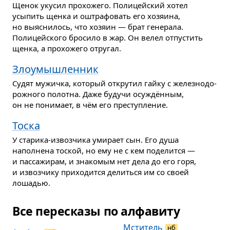
Щенок укусил прохожего. Полицейский хотел
усыпить щенка и оштрафовать его хозяина,
но выяснилось, что хозяин — брат генерала.
Полицейского бросило в жар. Он велел отпустить
щенка, а прохожего отругал.
Злоумышленник
Судят мужичка, который открутил гайку с железно­до­
рожного полотна. Даже будучи осуждённым,
он не понимает, в чём его преступление.
Тоска
У старика-извозчика умирает сын. Его душа
наполнена тоской, но ему не с кем поделится —
и пассажирам, и знакомым нет дела до его горя,
и извозчику приходится делиться им со своей
лошадью.
Все пересказы по алфавиту
Мститель
нб