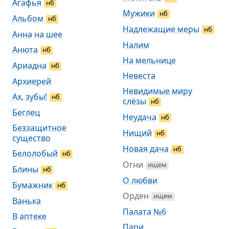
Агафья
нб
Мужики
нб
Альбом
нб
Надлежащие меры
нб
Анна на шее
Налим
Анюта
нб
На мельнице
Ариадна
нб
Невеста
Архиерей
Невидимые миру
Ах, зубы!
нб
слёзы
нб
Беглец
Неудача
нб
Беззащитное
Нищий
нб
существо
Новая дача
нб
Белолобый
нб
Огни
ищем
Блины
нб
О любви
Бумажник
нб
Орден
ищем
Ванька
Палата №6
В аптеке
Пари