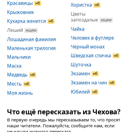
Красавицы
нб
Хористка
нб
Крыжовник
Цветы
запоздалые
ищем
Кухарка женится
нб
Чайка
Леший
ищем
Человек в футляре
Лошадиная фамилия
Чёрный монах
Маленькая трилогия
Шведская спичка
нб
Мальчики
Шуточка
Маска
Экзамен
нб
Медведь
нб
Экзамен на чин
нб
Месть
нб
Юбилей
нб
Моя жизнь
Что ещё пересказать из Чехова?
В первую очередь мы пересказываем то, что просят
наши читатели. Пожалуйста, сообщите нам, если
не нашли нужного пересказа.