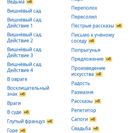
Ведьма
нб
Переполох
Вишнёвый сад
Пересолил
Вишнёвый сад.
Действие 1
Пёстрые рассказы
нб
Вишнёвый сад.
Письмо к учёному
Действие 2
соседу
нб
Вишнёвый сад.
Попрыгунья
Действие 3
Предложение
нб
Вишнёвый сад.
Произведение
Действие 4
искусства
нб
В овраге
Радость
Восклицательный
Размазня
знак
нб
Рассказы
нб
Враги
Репетитор
В суде
нб
Сапоги
нб
Глупый француз
нб
Свадьба
нб
Горе
нб