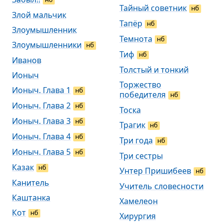
Тайный советник
нб
Злой мальчик
Тапёр
нб
Злоумышленник
Темнота
нб
Злоумышленники
нб
Тиф
нб
Иванов
Толстый и тонкий
Ионыч
Торжество
Ионыч. Глава 1
нб
победителя
нб
Ионыч. Глава 2
нб
Тоска
Ионыч. Глава 3
нб
Трагик
нб
Ионыч. Глава 4
нб
Три года
нб
Ионыч. Глава 5
нб
Три сестры
Казак
нб
Унтер Пришибеев
нб
Канитель
Учитель словесности
Каштанка
Хамелеон
Кот
нб
Хирургия