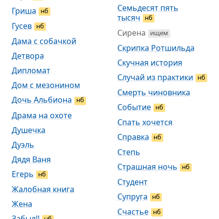
Семьдесят пять
Гриша
нб
тысяч
нб
Гусев
нб
Сирена
ищем
Дама с собачкой
Скрипка Ротшильда
Детвора
Скучная история
Дипломат
Случай из практики
нб
Дом с мезонином
Смерть чиновника
Дочь Альбиона
нб
Событие
нб
Драма на охоте
Спать хочется
Душечка
Справка
нб
Дуэль
Степь
Дядя Ваня
Страшная ночь
нб
Егерь
нб
Студент
Жалобная книга
Супруга
нб
Жена
Счастье
нб
Забыл!!
нб