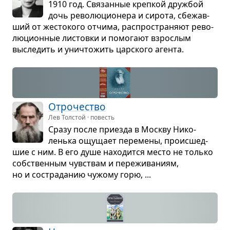
1910 год. Свя­зан­ные креп­кой друж­бой
дочь рево­лю­ци­о­нера и сирота, сбе­жав­
ший от жесто­кого отчима, рас­про­стра­няют рево­
лю­ци­он­ные листовки и помо­гают взрос­лым
высле­дить и уни­что­жить цар­ского агента.
Отро­че­ство
Лев Толстой · повесть
Сразу после при­езда в Москву Нико­
ленька ощу­щает пере­мены, про­ис­шед­
шие с ним. В его душе нахо­дится место не только
соб­ствен­ным чув­ствам и пере­жи­ва­ниям,
но и состра­да­нию чужому горю, ...