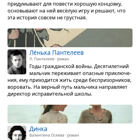
при­ду­мы­вают для пове­сти хоро­шую кон­цовку,
осно­вы­вают на ней весёлую игру и решают, что
эта исто­рия совсем не груст­ная.
Лёнька Пан­те­леев
Л. Пантелеев · роман
Годы гра­ждан­ской войны. Деся­ти­лет­ний
маль­чик пере­жи­вает опас­ные при­клю­че­
ния, ему при­хо­дится жить среди бес­при­зор­ни­ков,
воро­вать. На вер­ный путь маль­чика направ­ляет
дирек­тор испра­ви­тель­ной школы.
Динка
Валентина Осеева · роман