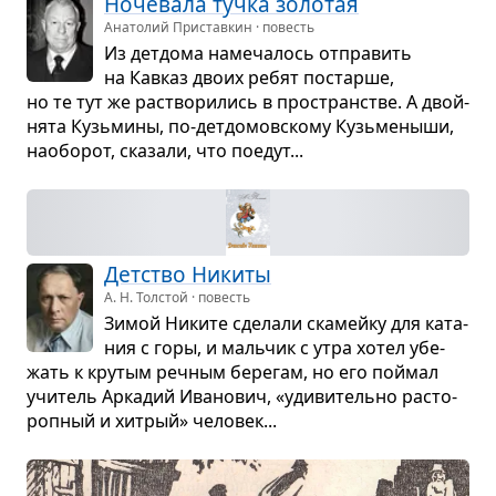
Ноче­вала тучка золо­тая
Анатолий Приставкин · повесть
Из дет­дома наме­ча­лось отпра­вить
на Кав­каз двоих ребят постарше,
но те тут же рас­тво­ри­лись в про­стран­стве. А двой­
нята Кузь­мины, по-дет­до­мов­скому Кузь­ме­ныши,
нао­бо­рот, ска­зали, что поедут...
Дет­ство Никиты
А. Н. Толстой · повесть
Зимой Никите сде­лали ска­мейку для ката­
ния с горы, и маль­чик с утра хотел убе­
жать к кру­тым реч­ным бере­гам, но его поймал
учи­тель Арка­дий Ива­но­вич, «уди­ви­тельно рас­то­
роп­ный и хит­рый» чело­век...