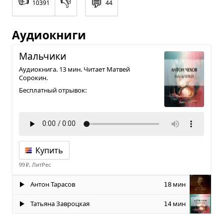
👎
💬
10391
44
Аудиокниги
Маль­чики
Аудиокнига. 13 мин. Читает Матвей
Сорокин.
Бесплатный отрывок:
Купить
99 ₽, ЛитРес
Антон Тарасов
мин
18
Татьяна Завроцкая
мин
14