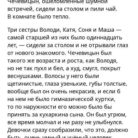
Чечевицын, ошеломлённые шумной
встречей, сидели за столом и пили чай.
В комнате было тепло.
Три сестры Володи, Катя, Соня и Маша —
самой старшей из них было одиннадцать
лет, — сидели за столом и не отрывали глаз
от нового знакомого. Чечевицын был
такого же возраста и роста, как Володя,
но не так пухл и бел, а худ, смугл, покрыт
веснушками. Волосы у него были
щетинистые, глаза узенькие, губы толстые,
вообще был он очень некрасив, и если б
на нем не было гимназической куртки,
то по наружности его можно было бы
принять за кухаркина сына. Он был угрюм,
все время молчал и ни разу не улыбнулся.
Девочки сразу сообразили, что это, должно
быть, очень умный и учёный человек.