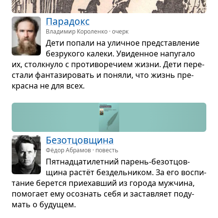
Пара­докс
Владимир Короленко · очерк
Дети попали на улич­ное пред­став­ле­ние
без­ру­кого калеки. Уви­ден­ное напу­гало
их, столк­нуло с про­ти­во­ре­чием жизни. Дети пере­
стали фан­та­зи­ро­вать и поняли, что жизнь пре­
красна не для всех.
Без­от­цов­щина
Фёдор Абрамов · повесть
Пят­надца­ти­лет­ний парень-без­от­цов­
щина растёт без­дель­ни­ком. За его вос­пи­
та­ние берется при­е­хав­ший из города муж­чина,
помо­гает ему осо­знать себя и застав­ляет поду­
мать о буду­щем.