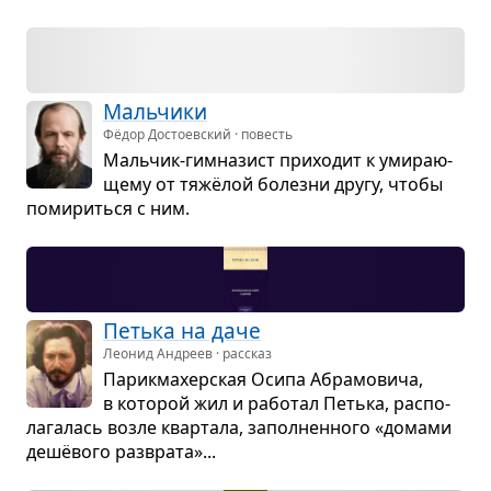
Маль­чики
Фёдор Достоевский · повесть
Маль­чик-гим­на­зист при­хо­дит к уми­ра­ю­
щему от тяжёлой болезни другу, чтобы
поми­риться с ним.
Петька на даче
Леонид Андреев · рассказ
Парик­ма­хер­ская Осипа Абра­мо­вича,
в кото­рой жил и рабо­тал Петька, рас­по­
ла­га­лась возле квар­тала, запол­нен­ного «домами
дешёвого раз­врата»...