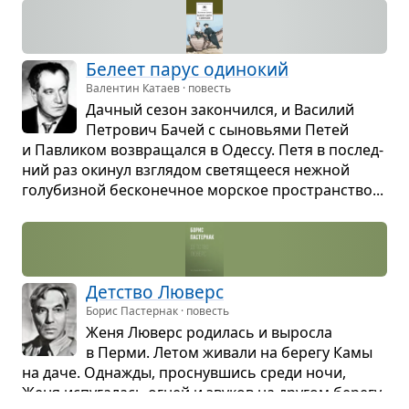
Белеет парус оди­но­кий
Валентин Катаев · повесть
Дач­ный сезон закон­чился, и Васи­лий
Пет­ро­вич Бачей с сыно­вьями Петей
и Пав­ли­ком воз­вра­щался в Одессу. Петя в послед­
ний раз оки­нул взгля­дом све­тя­ще­еся неж­ной
голу­биз­ной бес­ко­неч­ное мор­ское про­стран­ство...
Дет­ство Люверс
Борис Пастернак · повесть
Женя Люверс роди­лась и выросла
в Перми. Летом живали на берегу Камы
на даче. Одна­жды, про­снув­шись среди ночи,
Женя испу­га­лась огней и зву­ков на дру­гом берегу