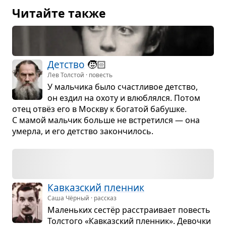
Читайте также
Дет­ство
🧒🏻
Лев Толстой · повесть
У маль­чика было счаст­ли­вое дет­ство,
он ездил на охоту и влюб­лялся. Потом
отец отвёз его в Москву к бога­той бабушке.
С мамой маль­чик больше не встре­тился — она
умерла, и его дет­ство закон­чи­лось.
Кав­каз­ский плен­ник
Саша Чёрный · рассказ
Малень­ких сестёр рас­стра­и­вает повесть
Тол­стого «Кав­каз­ский плен­ник». Девочки