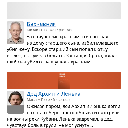
Бах­чев­ник
Михаил Шолохов · рассказ
За сочув­ствие крас­ным отец выгнал
из дому стар­шего сына, избил млад­шего,
убил жену. Вскоре стар­ший сын попал к отцу
в плен, но сумел сбе­жать. Защи­щая брата, млад­
ший сын убил отца и ушёл к крас­ным.
Дед Архип и Лёнька
Максим Горький · рассказ
Ожи­дая паром, дед Архип и Лёнька легли
в тень от бере­го­вого обрыва и смот­рели
на волны реки Кубани. Лёнька задре­мал, а дед,
чув­ствуя боль в груди, не мог уснуть...