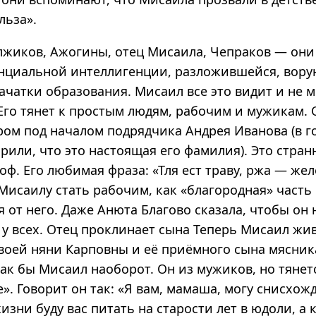
льза».
олжиков, Ажогины, отец Мисаила, Чепраков — они
нциальной интеллигенции, разложившейся, вор
чатки образования. Мисаил все это видит и не м
Его тянет к простым людям, рабочим и мужикам. 
ром под началом подрядчика Андрея Иванова (в го
рили, что это настоящая его фамилия). Это стран
ф. Его любимая фраза: «Тля ест траву, ржа — жел
Мисаилу стать рабочим, как «благородная» часть
 от него. Даже Анюта Благово сказала, чтобы он 
х у всех. Отец проклинает сына Теперь Мисаил жи
своей няни Карповны и её приёмного сына мясни
ак бы Мисаил наоборот. Он из мужиков, но тянет
». Говорит он так: «Я вам, мамаша, могу снисхожд
изни буду вас питать на старости лет в юдоли, а 