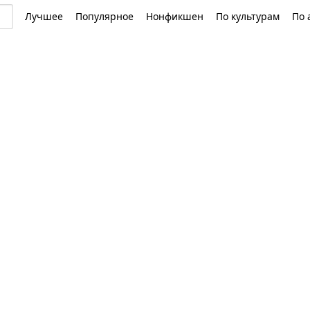
Лучшее
Популярное
Нонфикшен
По культурам
По 