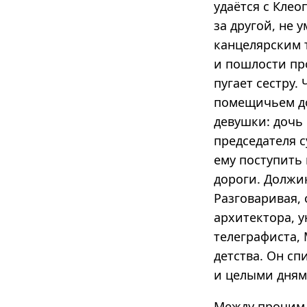
удаётся с Клео
за другой, не 
канцелярским т
и пошлости пр
пугает сестру.
помещичьем до
девушки: дочь
председателя с
ему поступить
дороги. Должи
Разговаривая, 
архитектора, у
телеграфиста,
детства. Он с
и целыми днями
Между прочим 