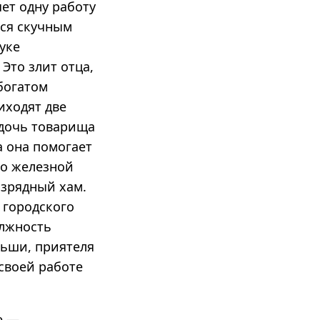
ет одну работу
ься скучным
уке
Это злит отца,
богатом
иходят две
дочь товарища
а она помогает
во железной
изрядный хам.
 городского
олжность
льши, приятеля
своей работе
е —