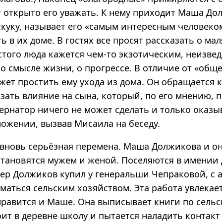
 открыто его уважать. К нему приходит Маша До
скуку, называет его «самым интересным человеко
ь в их доме. В гостях все просят рассказать о мал
стого люда кажется чем-то экзотическим, неизве
о смысле жизни, о прогрессе. В отличие от «обще
ет простить ему ухода из дома. Он обращается к
зать влияние на сына, который, по его мнению, 
ернатор ничего не может сделать и только оказы
ложении, вызвав Мисаила на беседу.
 вновь серьёзная перемена. Маша Должикова и о
 становятся мужем и женой. Поселяются в имении
ер Должиков купил у генеральши Чепраковой, с 
маться сельским хозяйством. Эта работа увлекае
нравится и Маше. Она выписывает книги по сель
оит в деревне школу и пытается наладить контакт