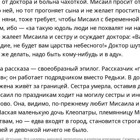
 от доктора и больна чахоткой. Мисаил просит о
 ней, но тот прогоняет сына и не желает простит
 няни, тоже требует, чтобы Мисаил с беременной
м, ибо — «за такую юдоль люди не похвалят ни нас
 жалеет Мисаила и сестру и осуждает доктора: «
ие, не будет вам царства небесного!» Доктор шу
 же делать, надо быть кому-нибудь и в аду».
а рассказа — своеобразный эпилог. Рассказчик «п
в»; он работает подрядчиком вместо Редьки. В д
 жена живёт за границей. Сестра умерла, оставив 
саил по праздникам ходит на могилу сестры и ин
гово. Она, видимо, по-прежнему любит Мисаила 
 Лаская маленькую дочь Клеопатры, племянницу М
твам, но — едва входят в город, становится строга
ней и девочкой ничего не было.
кий
. Источник: Все шедевры мировой литературы в кратком изложении. Сюжеты и 