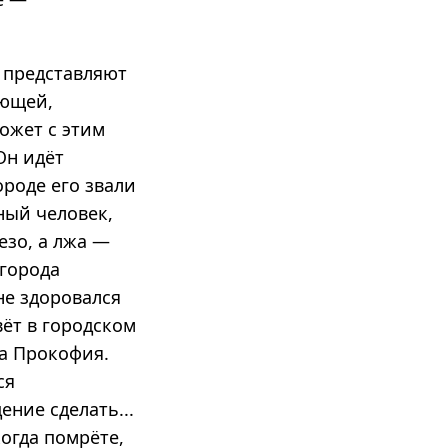
 представляют
ующей,
ожет с этим
Он идёт
роде его звали
ный человек,
езо, а лжа —
 города
не здоровался
вёт в городском
ка Прокофия.
ся
ение сделать...
когда помрёте,