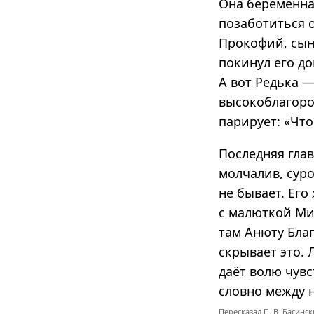
Она беременна
позаботиться о
Прокофий, сын
покинул его до
А вот Редька —
высокоблагород
парирует: «Что
Последняя глав
молчалив, суро
не бывает. Его
с малюткой Ми
там Анюту Бла
скрывает это.
даёт волю чувс
словно между 
Пересказал
П. В. Басинс