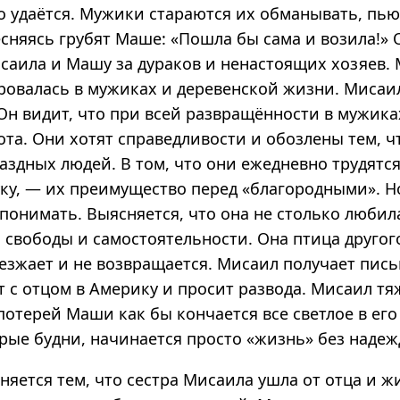
о удаётся. Мужики стараются их обманывать, пью
есняясь грубят Маше: «Пошла бы сама и возила!» 
аила и Машу за дураков и ненастоящих хозяев.
ровалась в мужиках и деревенской жизни. Мисаи
 Он видит, что при всей развращённости в мужик
ота. Они хотят справедливости и обозлены тем, 
аздных людей. В том, что они ежедневно трудятс
уку, — их преимущество перед «благородными». 
 понимать. Выясняется, что она не столько любил
 свободы и самостоятельности. Она птица другог
зжает и не возвращается. Мисаил получает письм
т с отцом в Америку и просит развода. Мисаил тя
потерей Маши как бы кончается все светлое в ег
рые будни, начинается просто «жизнь» без надеж
яется тем, что сестра Мисаила ушла от отца и жи