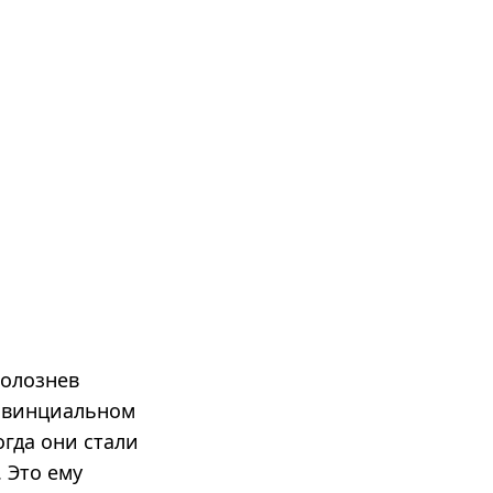
Полознев
ровинциальном
огда они стали
 Это ему