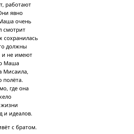
т, работают
Они явно
 Маша очень
л смотрит
ах сохранилась
что должны
я и не имеют
Но Маша
а Мисаила,
о полёта.
о, где она
жело
о жизни
д и идеалов.
вёт с братом.