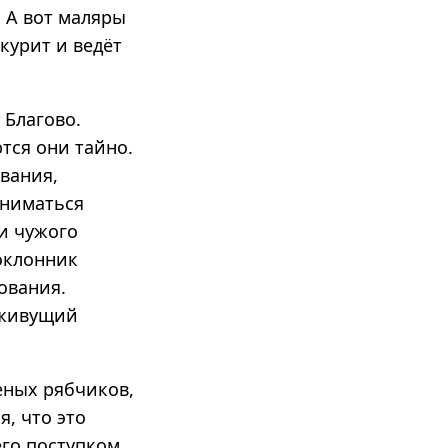
, А вот маляры
 курит и ведёт
 Благово.
ются они тайно.
вания,
аниматься
и чужого
поклонник
ования.
 живущий
еных рябчиков,
, что это
го поступком,