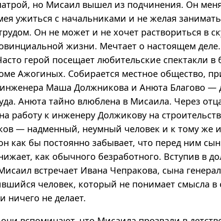
патрой, но Мисаил вышел из подчинения. Он меня
умея ужиться с начальниками и не желая занимат
рудом. Он не может и не хочет раствориться в ск
овинциальной жизни. Мечтает о настоящем деле. 
 Часто герой посещает любительские спектакли в 
ме Ажогиных. Собирается местное общество, пр
 инженера Маша Должникова и Анюта Благово — 
уда. Анюта тайно влюблена в Мисаила. Через отц
 на работу к инженеру Должикову на строительст
ков — надменный, неумный человек и к тому же 
он как бы постоянно забывает, что перед ним сын
нижает, как обычного безработного. Вступив в д
 Мисаил встречает Ивана Чепракова, сына генера
пившийся человек, который не понимает смысла в 
 ничего не делает.
они вспоминают, что Мисаила прозвали в детств