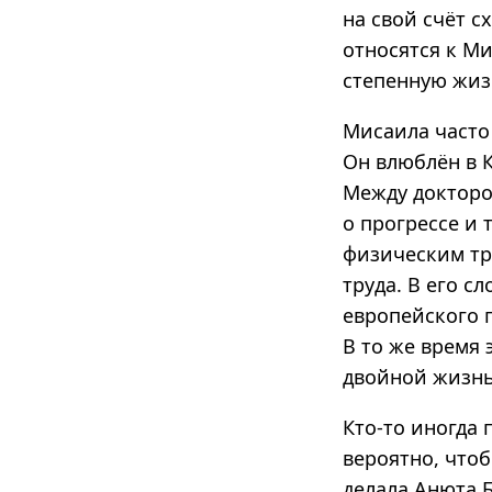
на свой счёт с
относятся к Ми
степенную жиз
Мисаила часто
Он влюблён в К
Между докторо
о прогрессе и 
физическим тр
труда. В его с
европейского 
В то же время
двойной жизн
Кто-то иногда
вероятно, чтоб
делала Анюта Б