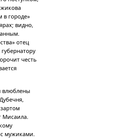
лжикова
м в городе»
ярах; видно,
данным.
ства» отец
 губернатору
порочит честь
вается
н влюблены
 Дубечня,
азартом
т Мисаила.
скому
 с мужиками.