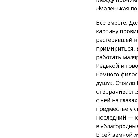
«Маленькая по
Все вместе: Д
картину прови
растерявшей на
примириться. 
работать маля
Редькой и гово
немного филосо
душу». Стоило 
отворачивается
с ней на глаза
предместье у 
Последний — к
в «благородные
В сей земной ж