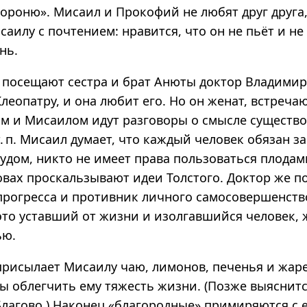
хороню». Мисаил и Прокофий не любят друг друга
саилу с почтением: нравится, что он не пьёт и не
нь.
 посещают сестра и брат Анюты доктор Владимир
леопатру, и она любит его. Но он женат, встреча
м и Мисаилом идут разговоры о смысле существо
т. п. Мисаил думает, что каждый человек обязан з
удом, никто не имеет права пользоваться плодам
ловах проскальзывают идеи Толстого. Доктор же 
прогресса и противник личного самосовершенств
 это уставший от жизни и изолгавшийся человек,
ью.
 присылает Мисаилу чаю, лимонов, печенья и жар
ы облегчить ему тяжесть жизни. (Позже выяснится
лагово.) Наконец «благородные» примиряются с е