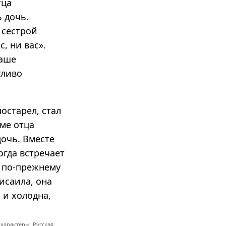
тца
ь дочь.
 сестрой
, ни вас».
Ваше
тливо
остарел, стал
оме отца
дочь. Вместе
огда встречает
и по-прежнему
исаила, она
 и холодна,
характеры. Русская