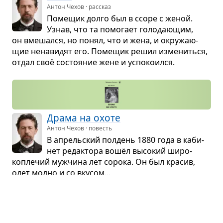
Антон Чехов · рассказ
Поме­щик долго был в ссоре с женой.
Узнав, что та помо­гает голо­да­ю­щим,
он вме­шался, но понял, что и жена, и окру­жа­ю­
щие нена­ви­дят его. Поме­щик решил изме­ниться,
отдал своё состо­я­ние жене и успо­ко­ился.
Драма на охоте
Антон Чехов · повесть
В апрель­ский пол­день 1880 года в каби­
нет редак­тора вошёл высо­кий широ­
копле­чий муж­чина лет сорока. Он был кра­сив,
одет модно и со вку­сом...