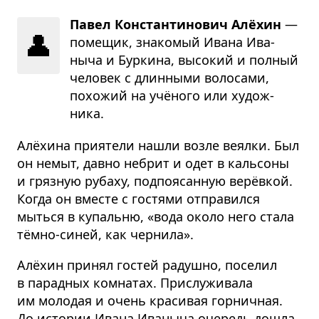
Павел Константинович Алёхин
—
👤
поме­щик, зна­ко­мый Ивана Ива­
ныча и Бур­кина, высо­кий и пол­ный
чело­век с длин­ными воло­сами,
похо­жий на учёного или худож­
ника.
Алёхина приятели нашли возле веялки. Был
он немыт, давно небрит и одет в кальсоны
и грязную рубаху, подпоясанную верёвкой.
Когда он вместе с гостями отправился
мыться в купальню, «вода около него стала
тёмно-синей, как чернила».
Алёхин принял гостей радушно, поселил
в парадных комнатах. Прислуживала
им молодая и очень красивая горничная.
До истории Ивана Иваныча очередь дошла