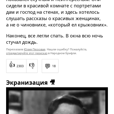
сидели в красивой комнате с портретами
дам и господ на стенах, и здесь хотелось
слушать рассказы о красивых женщинах,
а не о чиновнике, «который ел крыжовник».
Наконец, все легли спать. В окна всю ночь
стучал дождь.
Пересказала
Юлия Песковая
. Нашли ошибку? Пожалуйста,
отредактируйте этот пересказ
в Народном Брифли.
👍
👎
💬
2303
18
Экранизация 🎥