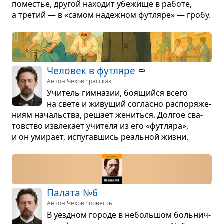
поме­стье, дру­гой нахо­дит убе­жище в работе,
а тре­тий — в «самом надёж­ном футляре» — гробу.
Чело­век в футляре
⚰️
Антон Чехов · рассказ
Учи­тель гим­на­зии, боя­щийся всего
на свете и живу­щий согласно рас­по­ря­же­
ниям началь­ства, решает жениться. Дол­гое сва­
тов­ство извле­кает учи­теля из его «футляра»,
и он уми­рает, испу­гав­шись реаль­ной жизни.
Палата №6
Антон Чехов · повесть
В уезд­ном городе в неболь­шом боль­нич­