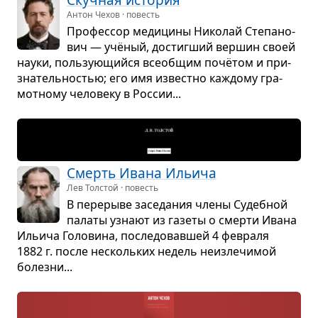
Скуч­ная исто­рия
Антон Чехов · повесть
Про­фес­сор меди­цины Нико­лай Сте­па­но­
вич — учё­ный, достиг­ший вер­шин своей
науки, поль­зу­ю­щийся все­об­щим почётом и при­
зна­тель­но­стью; его имя известно каж­дому гра­
мот­ному чело­веку в Рос­сии...
Смерть Ивана Ильича
Лев Толстой · повесть
В пере­рыве засе­да­ния члены Судеб­ной
палаты узнают из газеты о смерти Ивана
Ильича Голо­вина, после­до­вав­шей 4 февраля
1882 г. после несколь­ких недель неиз­ле­чи­мой
болезни...