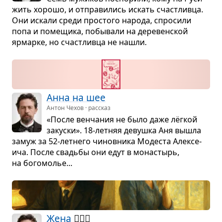
жить хорошо, и отпра­ви­лись искать счаст­ливца.
Они искали среди про­стого народа, спро­сили
попа и поме­щика, побы­вали на дере­вен­ской
ярмарке, но счаст­ливца не нашли.
Анна на шее
Антон Чехов · рассказ
«После вен­ча­ния не было даже лёг­кой
закуски». 18-лет­няя девушка Аня вышла
замуж за 52-лет­него чинов­ника Моде­ста Алек­се­
ича. После сва­дьбы они едут в мона­стырь,
на бого­мо­лье...
Жена
🤦🏻‍♀️