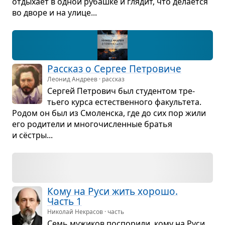
отды­хает в одной рубашке и гля­дит, что дела­ется
во дворе и на улице...
Рас­сказ о Сер­гее Пет­ро­виче
Леонид Андреев · рассказ
Сер­гей Пет­ро­вич был сту­ден­том тре­
тьего курса есте­ствен­ного факуль­тета.
Родом он был из Смо­лен­ска, где до сих пор жили
его роди­тели и мно­го­чис­лен­ные бра­тья
и сёстры...
Кому на Руси жить хорошо.
Часть 1
Николай Некрасов · часть
Семь мужи­ков поспо­рили, кому на Руси