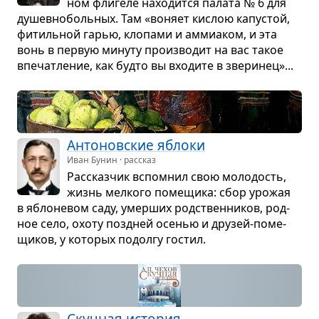
ном фли­геле нахо­дится палата № 6 для
душев­но­боль­ных. Там «воняет кис­лою капу­стой,
фитиль­ной гарью, кло­пами и амми­а­ком, и эта
вонь в пер­вую минуту про­из­во­дит на вас такое
впе­чат­ле­ние, как будто вы вхо­дите в зве­ри­нец»...
Анто­нов­ские яблоки
Иван Бунин · рассказ
Рас­сказ­чик вспо­мнил свою моло­дость,
жизнь мел­кого поме­щика: сбор уро­жая
в ябло­не­вом саду, умер­ших род­ствен­ни­ков, род­
ное село, охоту позд­ней осе­нью и дру­зей-поме­
щи­ков, у кото­рых подолгу гостил.