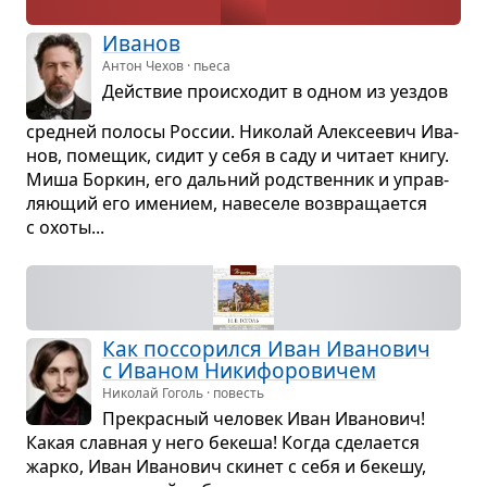
Ива­нов
Антон Чехов · пьеса
Действие про­ис­хо­дит в одном из уез­дов
сред­ней полосы Рос­сии. Нико­лай Алек­се­е­вич Ива­
нов, поме­щик, сидит у себя в саду и читает книгу.
Миша Бор­кин, его даль­ний род­ствен­ник и управ­
ля­ю­щий его име­нием, наве­селе воз­вра­ща­ется
с охоты...
Как поссо­рился Иван Ива­но­вич
с Ива­ном Ники­фо­ро­ви­чем
Николай Гоголь · повесть
Пре­крас­ный чело­век Иван Ива­но­вич!
Какая слав­ная у него бекеша! Когда сде­ла­ется
жарко, Иван Ива­но­вич ски­нет с себя и бекешу,