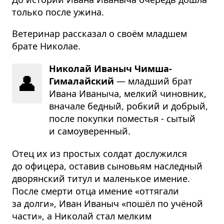
только после ужина.
Ветеринар рассказал о своём младшем
брате Николае.
Николай Иваныч Чимша-
👤
Гималайский
— млад­ший брат
Ивана Ива­ныча, мел­кий чинов­ник,
вна­чале бед­ный, роб­кий и добрый,
после покупки поме­стья - сытый
и само­уве­рен­ный.
Отец их из простых солдат дослужился
до офицера, оставив сыновьям наследный
дворянский титул и маленькое имение.
После смерти отца имение «оттягали
за долги», Иван Иваныч «пошёл по учёной
части», а Николай стал мелким