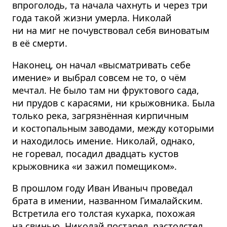
впроголодь, та начала чахнуть и через три
года такой жизни умерла. Николай
ни на миг не почувствовал себя виноватым
в её смерти.
Наконец, он начал «высматривать себе
имение» и выбрал совсем не то, о чём
мечтал. Не было там ни фруктового сада,
ни прудов с карасями, ни крыжовника. Была
только река, загрязнённая кирпичным
и костопальным заводами, между которыми
и находилось имение. Николай, однако,
не горевал, посадил двадцать кустов
крыжовника «и зажил помещиком».
В прошлом году Иван Иваныч проведал
брата в имении, названном Гималайским.
Встретила его толстая кухарка, похожая
на свинью. Николай постарел, растолстел