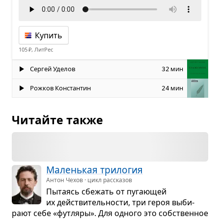
Купить
105 ₽, ЛитРес
Сергей Уделов
мин
32
Рожков Константин
мин
24
Читайте также
Малень­кая три­ло­гия
Антон Чехов · цикл рассказов
Пыта­ясь сбе­жать от пуга­ю­щей
их действи­тель­но­сти, три героя выби­
рают себе «футляры». Для одного это соб­ствен­ное