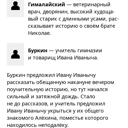
👤
Гималайский
— вете­ри­нар­ный
врач, дво­ря­нин, высо­кий худо­ща­
вый ста­рик с длин­ными усами, рас­
ска­зы­вает исто­рию о своём брате
Нико­лае.
👤
Буркин
— учи­тель гим­на­зии
и това­рищ Ивана Ива­ныча.
Буркин предложил Ивану Иванычу
рассказать обещанную накануне вечером
поучительную историю, но тут начался
сильный и затяжной дождь. Стало
не до рассказов, и учитель предложил
Ивану Иванычу укрыться у их общего
знакомого Алёхина, поместье которого
находилось неподалёку.