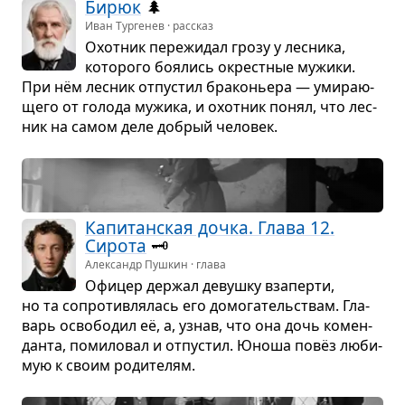
Бирюк
🌲
Иван Тургенев · рассказ
Охот­ник пере­жи­дал грозу у лес­ника,
кото­рого боя­лись окрест­ные мужики.
При нём лес­ник отпу­стил бра­ко­ньера — уми­ра­ю­
щего от голода мужика, и охот­ник понял, что лес­
ник на самом деле добрый чело­век.
Капи­тан­ская дочка. Глава 12.
Сирота
🗝️
Александр Пушкин · глава
Офи­цер дер­жал девушку вза­перти,
но та сопро­тив­ля­лась его домо­га­тель­ствам. Гла­
варь осво­бо­дил её, а, узнав, что она дочь комен­
данта, поми­ло­вал и отпу­стил. Юноша повёз люби­
мую к своим роди­те­лям.