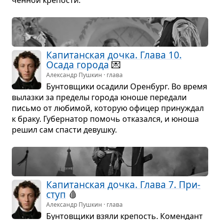
Капи­тан­ская дочка. Глава 10.
Осада города
💌
Александр Пушкин · глава
Бун­тов­щики оса­дили Орен­бург. Во время
вылазки за пре­делы города юноше пере­дали
письмо от люби­мой, кото­рую офи­цер при­ну­ждал
к браку. Губер­на­тор помочь отка­зался, и юноша
решил сам спа­сти девушку.
Капи­тан­ская дочка. Глава 7. При­
ступ
🩸
Александр Пушкин · глава
Бун­тов­щики взяли кре­пость. Комен­дант