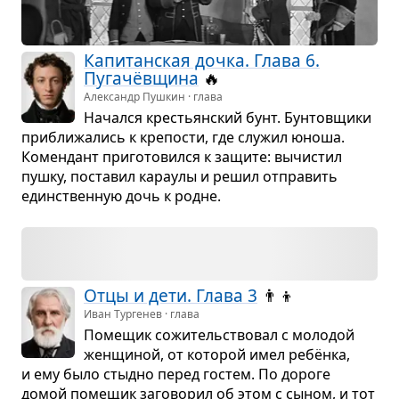
Капи­тан­ская дочка. Глава 6.
Пугачёв­щина
🔥
Александр Пушкин · глава
Начался кре­стьян­ский бунт. Бун­тов­щики
при­бли­жа­лись к кре­по­сти, где слу­жил юноша.
Комен­дант при­го­то­вился к защите: вычи­стил
пушку, поста­вил кара­улы и решил отпра­вить
един­ствен­ную дочь к родне.
Отцы и дети. Глава 3
👨‍👦
Иван Тургенев · глава
Поме­щик сожи­тель­ство­вал с моло­дой
жен­щи­ной, от кото­рой имел ребёнка,
и ему было стыдно перед гостем. По дороге
домой поме­щик заго­во­рил об этом с сыном, и тот