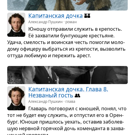
Капи­тан­ская дочка
🏰
Александр Пушкин · роман
Юношу отпра­вили слу­жить в кре­пость.
Её захва­тили бун­ту­ю­щие кре­стьяне.
Удача, сме­лость и воин­ская честь помо­гли моло­
дому офи­церу выбраться из кре­по­сти, выз­во­лить
оттуда люби­мую и пере­жить арест.
Капи­тан­ская дочка. Глава 8.
Незва­ный гость
👥
Александр Пушкин · глава
Гла­варь пого­во­рил с юно­шей, понял, что
тот не будет ему слу­жить, и отпу­стил его в Орен­
бург. Юноше при­шлось уехать, оста­вив забо­лев­
шую нерв­ной горяч­кой дочь комен­данта в захва­
чен­ной кре­по­сти.