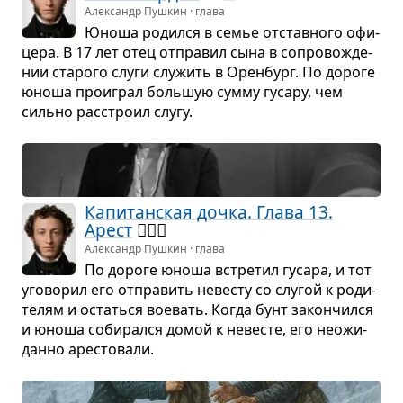
Александр Пушкин · глава
Юноша родился в семье отстав­ного офи­
цера. В 17 лет отец отпра­вил сына в сопро­во­жде­
нии ста­рого слуги слу­жить в Орен­бург. По дороге
юноша про­играл боль­шую сумму гусару, чем
сильно рас­строил слугу.
Капи­тан­ская дочка. Глава 13.
Арест
👮🏻‍♂️
Александр Пушкин · глава
По дороге юноша встре­тил гусара, и тот
уго­во­рил его отпра­вить неве­сту со слу­гой к роди­
те­лям и остаться вое­вать. Когда бунт закон­чился
и юноша соби­рался домой к неве­сте, его неожи­
данно аре­сто­вали.