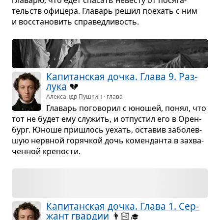
тельств офи­цера. Гла­варь решил поехать с ним
и вос­ста­но­вить спра­вед­ли­вость.
Капи­тан­ская дочка. Глава 9. Раз­
лука
💔
Александр Пушкин · глава
Гла­варь пого­во­рил с юно­шей, понял, что
тот не будет ему слу­жить, и отпу­стил его в Орен­
бург. Юноше при­шлось уехать, оста­вив забо­лев­
шую нерв­ной горяч­кой дочь комен­данта в захва­
чен­ной кре­по­сти.
Капи­тан­ская дочка. Глава 1. Сер­
жант гвар­дии
👨🏻‍🎓