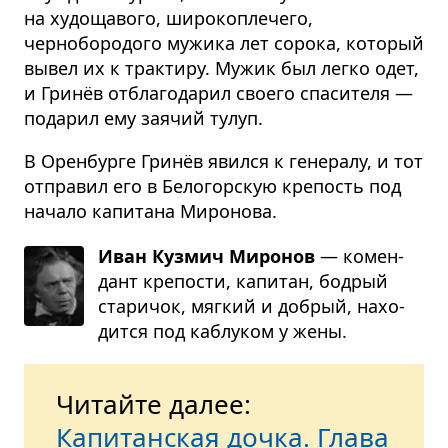
на худощавого, широкоплечего,
чернобородого мужика лет сорока, который
вывел их к трактиру. Мужик был легко одет,
и Гринёв отблагодарил своего спасителя —
подарил ему заячий тулуп.
В Оренбурге Гринёв явился к генералу, и тот
отправил его в Белогорскую крепость под
начало капитана Миронова.
Иван Кузмич Миронов
— комен­
дант кре­по­сти, капи­тан, бодрый
ста­ри­чок, мяг­кий и добрый, нахо­
дится под каблу­ком у жены.
Читайте далее:
Капитанская дочка. Глава