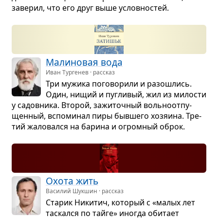
заве­рил, что его друг выше услов­но­стей.
Мали­но­вая вода
Иван Тургенев · рассказ
Три мужика пого­во­рили и разо­шлись.
Один, нищий и пуг­ли­вый, жил из мило­сти
у садов­ника. Вто­рой, зажи­точ­ный воль­но­от­пу­
щен­ный, вспо­ми­нал пиры быв­шего хозя­ина. Тре­
тий жало­вался на барина и огром­ный оброк.
Охота жить
Василий Шукшин · рассказ
Ста­рик Ники­тич, кото­рый с «малых лет
тас­кался по тайге» ино­гда оби­тает