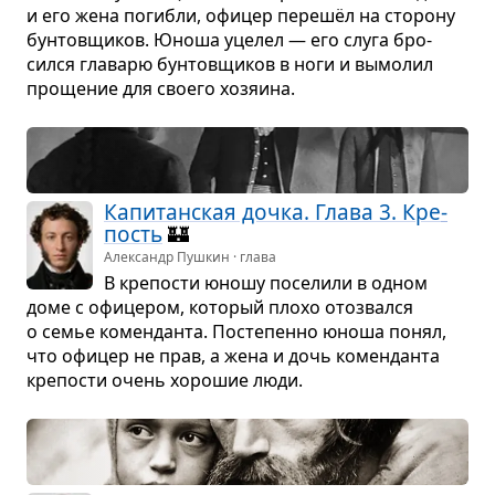
и его жена погибли, офи­цер перешёл на сто­рону
бун­тов­щи­ков. Юноша уце­лел — его слуга бро­
сился гла­варю бун­тов­щи­ков в ноги и вымо­лил
про­ще­ние для сво­его хозя­ина.
Капи­тан­ская дочка. Глава 3. Кре­
пость
🏰
Александр Пушкин · глава
В кре­по­сти юношу посе­лили в одном
доме с офи­це­ром, кото­рый плохо ото­звался
о семье комен­данта. Посте­пенно юноша понял,
что офи­цер не прав, а жена и дочь комен­данта
кре­по­сти очень хоро­шие люди.