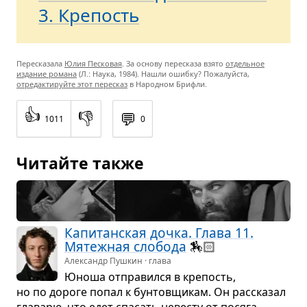
3. Крепость
Пересказала
Юлия Песковая
. За основу пересказа взято
отдельное
издание романа
(Л.: Наука, 1984). Нашли ошибку? Пожалуйста,
отредактируйте этот пересказ
в Народном Брифли.
👍
👎
💬
1011
0
Читайте также
Капи­тан­ская дочка. Глава 11.
Мятеж­ная сло­бода
🏇🏻
Александр Пушкин · глава
Юноша отпра­вился в кре­пость,
но по дороге попал к бун­тов­щи­кам. Он рас­ска­зал
гла­варю, что едет спа­сать неве­сту от пося­га­