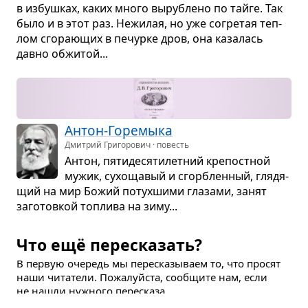
в избуш­ках, каких много выруб­лено по тайге. Так
было и в этот раз. Нежи­лая, но уже согре­тая теп­
лом сго­ра­ю­щих в печурке дров, она каза­лась
давно обжи­той...
Антон-Горе­мыка
Дмитрий Григорович · повесть
Антон, пяти­де­ся­ти­лет­ний кре­пост­ной
мужик, сухо­ща­вый и сгорб­лен­ный, гля­дя­
щий на мир Божий потух­шими гла­зами, занят
заго­тов­кой топ­лива на зиму...
Что ещё пересказать?
В первую очередь мы пересказываем то, что просят
наши читатели. Пожалуйста, сообщите нам, если
не нашли нужного пересказа.