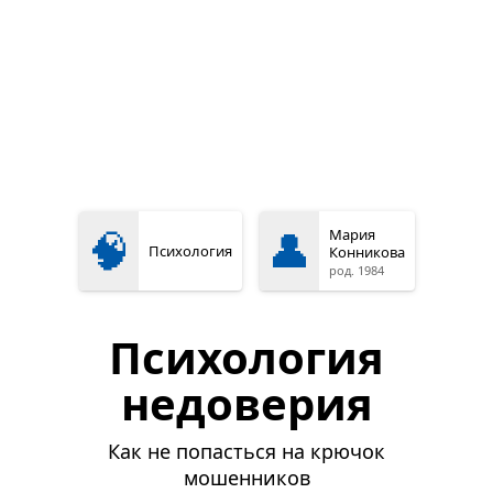
🧠
👤
Мария
Психология
Конникова
род. 1984
Психология
недоверия
Как не попасться на крючок
мошенников