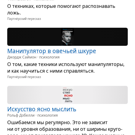
О тех­ни­ках, кото­рые помо­гают рас­по­зна­вать
ложь.
Партнёрский пересказ
Мани­пу­ля­тор в ове­чьей шкуре
Джордж Саймон · психология
О том, какие тех­ники исполь­зуют мани­пу­ля­торы,
и как научиться с ними справ­ляться.
Партнёрский пересказ
Искус­ство ясно мыс­лить
Рольф Добелли · психология
Оши­ба­емся мы регу­лярно. Это не зави­сит
ни от уровня обра­зо­ва­ния, ни от ширины кру­го­