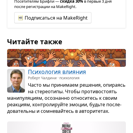
Посетителям Брифли —
скидка 30%
в первые 3 дня
после регистрации на MakeRight.
Подписаться на MakeRight
Читайте также
Пси­хо­ло­гия вли­я­ния
Роберт Чалдини · психология
Часто мы при­ни­маем реше­ния, опи­ра­ясь
на сте­рео­типы. Чтобы про­ти­во­сто­ять
мани­пу­ля­циям, осо­знанно отно­си­тесь к своим
реак­циям, кон­тро­ли­руйте эмо­ции, будьте после­
до­ва­тельны и сомне­вайтесь в авто­ри­те­тах.