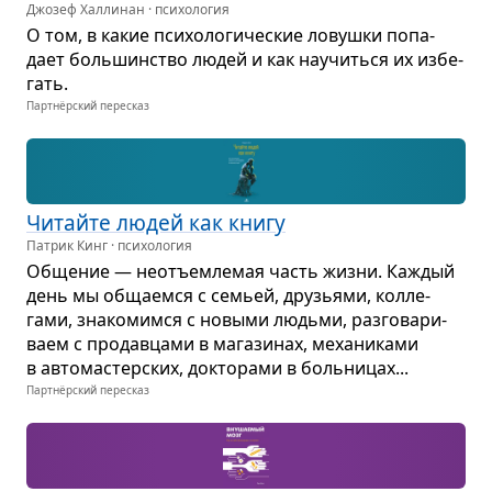
Джозеф Халлинан · психология
О том, в какие пси­хо­ло­ги­че­ские ловушки попа­
дает боль­шин­ство людей и как научиться их избе­
гать.
Партнёрский пересказ
Читайте людей как книгу
Патрик Кинг · психология
Обще­ние — неотъем­ле­мая часть жизни. Каж­дый
день мы обща­емся с семьей, дру­зьями, кол­ле­
гами, зна­ко­мимся с новыми людьми, раз­го­ва­ри­
ваем с про­дав­цами в мага­зи­нах, меха­ни­ками
в авто­ма­стер­ских, док­то­рами в боль­ни­цах...
Партнёрский пересказ