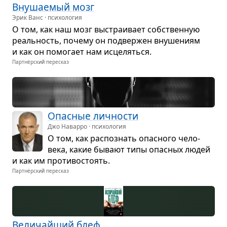
Вну­ша­е­мый мозг
Эрик Ванс · психология
О том, как наш мозг выстра­и­вает соб­ствен­ную
реаль­ность, почему он под­вер­жен вну­ше­ниям
и как он помо­гает нам исце­ляться.
Партнёрский пересказ
Опас­ные лич­но­сти
Джо Наварро · психология
О том, как рас­по­знать опас­ного чело­
века, какие бывают типы опас­ных людей
и как им про­ти­во­сто­ять.
Партнёрский пересказ
Вели­чайший блеф