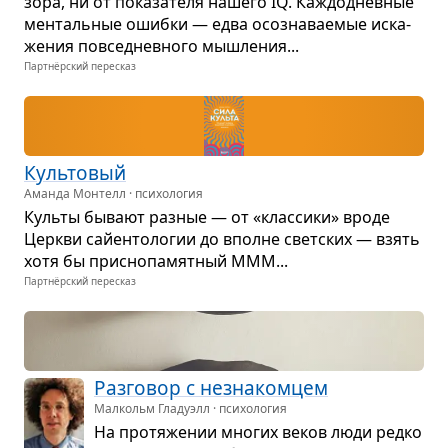
зора, ни от пока­за­теля нашего IQ. Каж­до­днев­ные
мен­таль­ные ошибки — едва осо­зна­ва­е­мые иска­
же­ния повсе­­днев­ного мыш­ле­ния...
Партнёрский пересказ
Куль­то­вый
Аманда Монтелл · психология
Культы бывают раз­ные — от «клас­сики» вроде
Цер­кви сайен­то­ло­гии до вполне свет­ских — взять
хотя бы при­с­но­па­мят­ный МММ...
Партнёрский пересказ
Раз­го­вор с незна­ком­цем
Малкольм Гладуэлл · психология
На про­тя­же­нии мно­гих веков люди редко