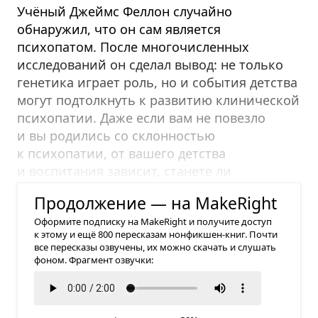
Учёный Джеймс Феллон случайно
обнаружил, что он сам является
психопатом. После многочисленных
исследований он сделал вывод: не только
генетика играет роль, но и события детства
могут подтолкнуть к развитию клинической
психопатии. Даже если вам не повезло
и вы родились со склонностью
к психопатии, от вашего детства
и воспитания зависит, станете ли
вы мошенником или нет.
Продолжение — на MakeRight
Оформите подписку на MakeRight и получите доступ
к этому и ещё 800 пересказам нонфикшен-книг. Почти
все пересказы озвучены, их можно скачать и слушать
фоном. Фрагмент озвучки: