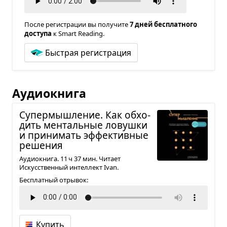
После регистрации вы получите
7 дней бесплатного
доступа
к Smart Reading.
Быстрая регистрация
Аудиокнига
Супер­мыш­ле­ние. Как обхо­
дить мен­таль­ные ловушки
и при­ни­мать эффек­тив­ные
реше­ния
Аудиокнига. 11 ч 37 мин. Читает
Искусственный интеллект Ivan.
Бесплатный отрывок:
Купить