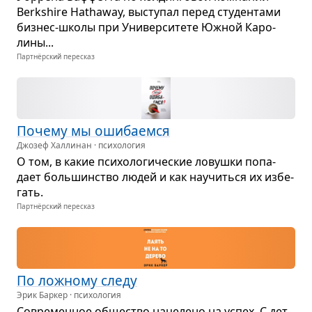
Berkshire Hathaway, высту­пал перед сту­ден­тами
биз­нес-школы при Уни­вер­си­тете Южной Каро­
лины...
Партнёрский пересказ
Почему мы оши­ба­емся
Джозеф Халлинан · психология
О том, в какие пси­хо­ло­ги­че­ские ловушки попа­
дает боль­шин­ство людей и как научиться их избе­
гать.
Партнёрский пересказ
По лож­ному следу
Эрик Баркер · психология
Совре­мен­ное обще­ство наце­лено на успех. С дет­