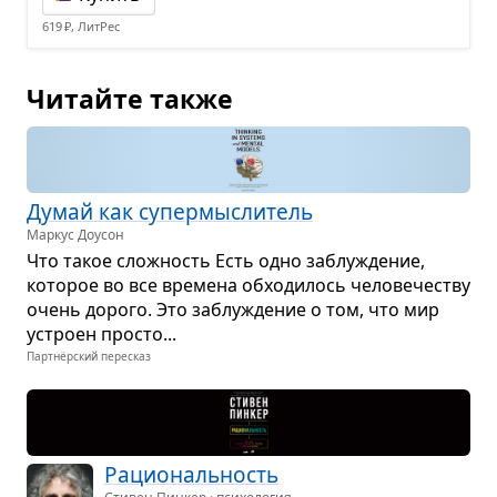
619 ₽, ЛитРес
Читайте также
Думай как супер­мыс­ли­тель
Маркус Доусон
Что такое слож­ность Есть одно заблу­жде­ние,
кото­рое во все вре­мена обхо­ди­лось чело­ве­че­ству
очень дорого. Это заблу­жде­ние о том, что мир
устроен про­сто...
Партнёрский пересказ
Раци­о­наль­ность