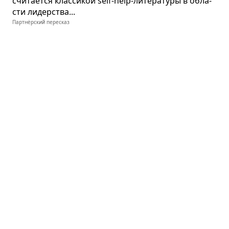
счи­та­ется клас­си­кой self-help-лите­ра­туры в обла­
сти лидер­ства...
Партнёрский пересказ
Мастер игры
Роберт Грин · психология
Чей образ при­хо­дит на ум при сло­вах
«гений», «мастер»? Лео­нардо да Винчи,
рабо­та­ю­щий над «Джо­кон­дой»… Роден, вая­ю­щий
«Мыс­ли­теля»… ...
Партнёрский пересказ
Смузи для сча­стья
Дэвид Кови
Жизнь про­жить — не поле перейти. Пункт при­бы­