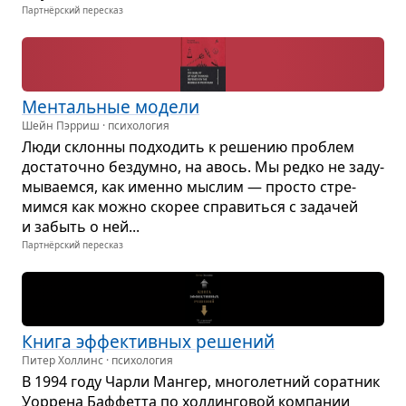
Партнёрский пересказ
Мен­таль­ные модели
Шейн Пэрриш · психология
Люди склонны под­хо­дить к реше­нию про­блем
доста­точно без­думно, на авось. Мы редко не заду­
мы­ва­емся, как именно мыс­лим — про­сто стре­
мимся как можно ско­рее спра­виться с зада­чей
и забыть о ней...
Партнёрский пересказ
Книга эффек­тив­ных реше­ний
Питер Холлинс · психология
В 1994 году Чарли Ман­гер, мно­го­лет­ний сорат­ник
Уор­рена Баф­фетта по хол­дин­го­вой ком­па­нии