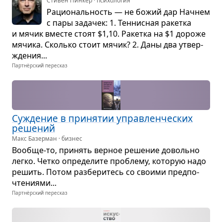
Стивен Пинкер · психология
Раци­о­наль­ность — не божий дар Начнем
с пары зада­чек: 1. Тен­нис­ная ракетка
и мячик вме­сте стоят $1,10. Ракетка на $1 дороже
мячика. Сколько стоит мячик? 2. Даны два утвер­
жде­ния...
Партнёрский пересказ
Сужде­ние в при­ня­тии управ­лен­че­ских
реше­ний
Макс Базерман · бизнес
Вообще-то, при­нять вер­ное реше­ние довольно
легко. Четко опре­де­лите про­блему, кото­рую надо
решить. Потом раз­бе­ри­тесь со сво­ими пред­по­
чте­ни­ями...
Партнёрский пересказ