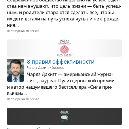
ства нам вну­шают, что цель жизни — быть успеш­
ным, и роди­тели ста­ра­ются сде­лать все, чтобы
их дети встали на путь успеха чуть ли не с рожде­
ния...
Партнёрский пересказ
8 пра­вил эффек­тив­но­сти
Чарлз Дахигг · бизнес
Чарлз Дахигг — аме­ри­кан­ский жур­на­
лист, лау­реат Пулит­це­ров­ской пре­мии
и автор нашу­мев­шего бест­сел­лера «Сила при­
вычки»...
Партнёрский пересказ