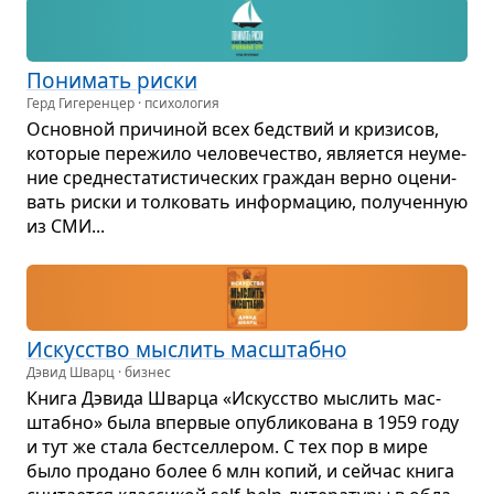
Пони­мать риски
Герд Гигеренцер · психология
Основ­ной при­чи­ной всех бед­ствий и кри­зи­сов,
кото­рые пере­жило чело­ве­че­ство, явля­ется неуме­
ние сред­не­ста­ти­сти­че­ских гра­ждан верно оце­ни­
вать риски и тол­ко­вать инфор­ма­цию, полу­чен­ную
из СМИ...
Искус­ство мыс­лить мас­штабно
Дэвид Шварц · бизнес
Книга Дэвида Шварца «Искус­ство мыс­лить мас­
штабно» была впер­вые опуб­ли­ко­вана в 1959 году
и тут же стала бест­сел­ле­ром. С тех пор в мире
было про­дано более 6 млн копий, и сейчас книга