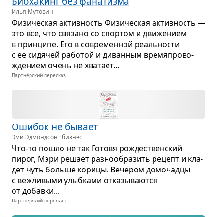
Био­ха­кинг без фана­тизма
Илья Мутовин
Физи­че­ская актив­ность Физи­че­ская актив­ность —
это все, что свя­зано со спор­том и дви­же­нием
в прин­ципе. Его в совре­мен­ной реаль­но­сти
с ее сидя­чей рабо­той и диван­ным вре­мя­про­во­
жде­нием очень не хва­тает...
Партнёрский пересказ
Оши­бок не бывает
Эми Эдмондсон · бизнес
Что‑то пошло не так Готовя рожде­ствен­ский
пирог, Мэри решает раз­но­об­ра­зить рецепт и кла­
дет чуть больше корицы. Вече­ром домо­чадцы
с веж­ли­выми улыб­ками отка­зы­ва­ются
от добавки...
Партнёрский пересказ