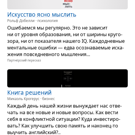
Искус­ство ясно мыс­лить
Рольф Добелли · психология
Оши­ба­емся мы регу­лярно. Это не зави­сит
ни от уровня обра­зо­ва­ния, ни от ширины кру­го­
зора, ни от пока­за­теля нашего IQ. Каж­до­днев­ные
мен­таль­ные ошибки — едва осо­зна­ва­е­мые иска­
же­ния повсе­­днев­ного мыш­ле­ния...
Партнёрский пересказ
Книга реше­ний
Микаэль Крогерус · бизнес
Каж­дый день нашей жизни выну­ждает нас отве­
чать на все новые и новые вопросы. Как вести
себя в кон­фликт­ной ситу­а­ции? Куда инве­сти­ро­
вать? Как улуч­шить свою память и нако­нец-то
выучить английский?..