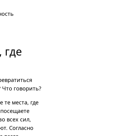
ность
 где
ревратиться
? Что говорить?
 те места, где
 посещаете
зо всех сил,
ют. Согласно