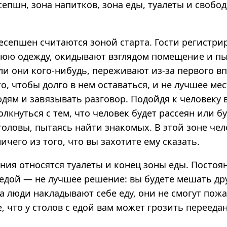
сепшн, зона напитков, зона еды, туалеты и свобо
есепшен считаются зоной старта. Гости регистри
юю одежду, окидывают взглядом помещение и п
ли они кого-нибудь, переживают из-за первого вп
о, чтобы долго в нем оставаться, и не лучшее ме
дям и завязывать разговор. Подойдя к человеку в
олкнуться с тем, что человек будет рассеян или б
головы, пытаясь найти знакомых. В этой зоне чел
ичего из того, что вы захотите ему сказать.
ния относятся туалеты и конец зоны еды. Постоя
с едой — не лучшее решение: вы будете мешать др
да люди накладывают себе еду, они не смогут пожа
, что у столов с едой вам может грозить перееда