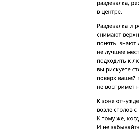
раздевалка, ре
в центре.
Раздевалка и р
снимают верхн
понять, знают 
не лучшее мест
подходить к лю
вы рискуете ст
поверх вашей 
не воспримет н
К зоне отчужде
возле столов 
К тому же, ког
И не забывайте