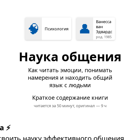
Ванесса
🧠
👤
ван
Психология
Эдвардс
род. 1985
Наука общения
Как читать эмоции, понимать
намерения и находить общий
язык с людьми
Краткое содержание книги
читается за 50 минут,
оригинал — 9 ч
а ⚡
освоить науку эффективного общения.