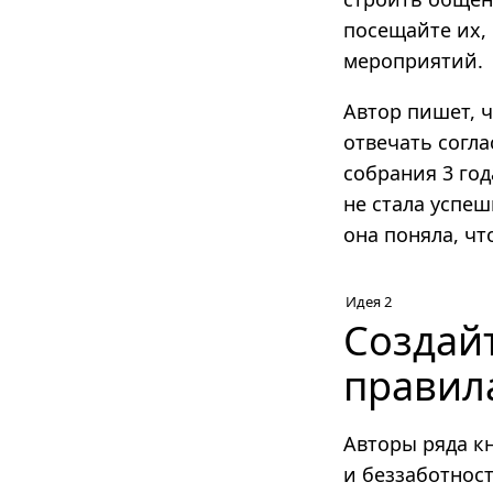
посещайте их, 
мероприятий.
Автор пишет, ч
отвечать согл
собрания 3 год
не стала успеш
она поняла, ч
Идея 2
Создай
правил
Авторы ряда к
и беззаботност