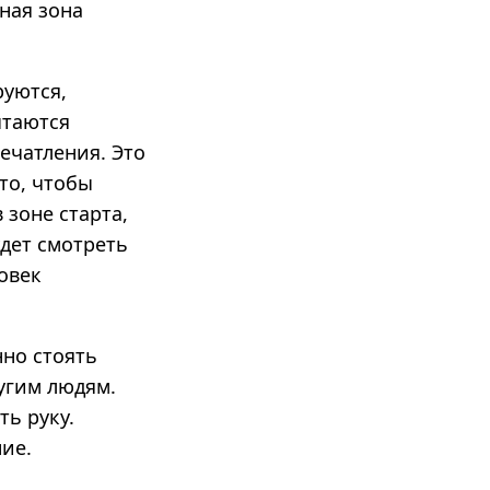
дная зона
руются,
ытаются
ечатления. Это
сто, чтобы
 зоне старта,
удет смотреть
овек
нно стоять
угим людям.
ть руку.
ние.