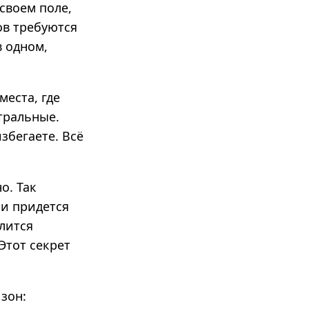
 своем поле,
ов требуются
 одном,
места, где
тральные.
збегаете. Всё
о. Так
ки придется
елится
 Этот секрет
зон: