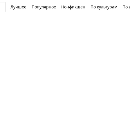
Лучшее
Популярное
Нонфикшен
По культурам
По 