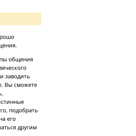
орошо
щения.
ципы общения
веческого
и заводить
е. Вы сможете
ь,
 истинные
го, подобрать
на его
заться другим