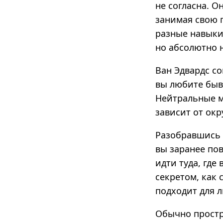
не согласна. О
занимая свою 
разные навыки
но абсолютно н
Ван Эдвардс со
вы любите быва
Нейтральные ме
зависит от ок
Разобравшись с
вы заранее пов
идти туда, где
секретом, как 
подходит для 
Обычно простр