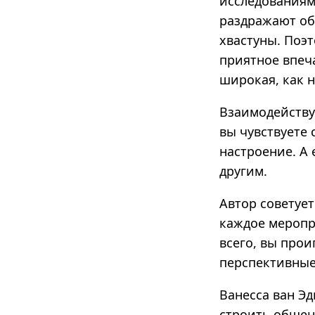
исследованиям 
раздражают об
хвастуны. Поэт
приятное впеч
широкая, как н
Взаимодействуй
вы чувствуете 
настроение. А 
другим.
Автор советует
каждое меропр
всего, вы прои
перспективные
Ванесса ван Эд
строить общен