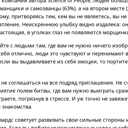
компании автора Science of People, людей больш
манщики и самозванцы (63%), а на втором месте 
ому, притворяясь тем, кем вы не являетесь, вы н
атление. Неискреннюю улыбку видно издалека: он
астоящая, в уголках глаз не появляются морщинк
те с людьми там, где вам не нужно ничего изобр
себя отлично, люди это чувствуют и перенимают 
если вы выдавливаете из себя эмоции, то портит
 не соглашаться на все подряд приглашения. Не с
иятие полем битвы, где вам нужно выиграть сраж
граете, погрязнув в стрессе. И уж точно не завяж
 знакомства.
вардс советует развивать свои сильные стороны 
ие. Если вы любите многочисленные шумные со