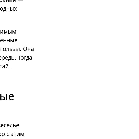
людных
одимым
ленные
 пользы. Она
редь. Тогда
тий.
ные
веселье
ор с этим