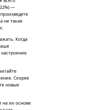
е всего
(22%) —
е произведете
а не такая
и.
ажать. Когда
ваше
е настроение
читайте
ение. Скорее
ете новые
и на их основе
брания —