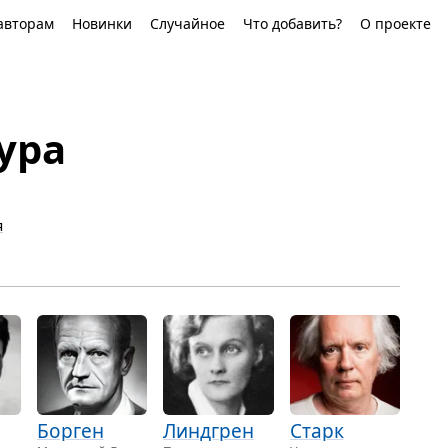
авторам
Новинки
Случайное
Что добавить?
О проекте
ура
я
Борген
Линдгрен
Старк