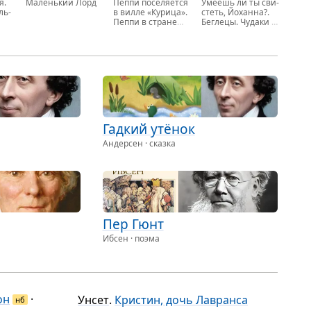
я.
Ма­лень­кий Лорд
Пеппи по­се­ля­ет­ся
Уме­ешь ли ты сви­
ель­
в вилле «Ку­ри­ца».
стеть, Йо­хан­на?
.
Пеппи в стра­не
Бег­ле­цы. Чу­да­ки и
ии.
Ве­се­лии, …
за­ну­ды
.
Сикстен, …
Гад­кий утёнок
Андерсен · сказка
Пер Гюнт
Ибсен · поэма
он
·
Унсет
.
Кристин, дочь Лавранса
нб