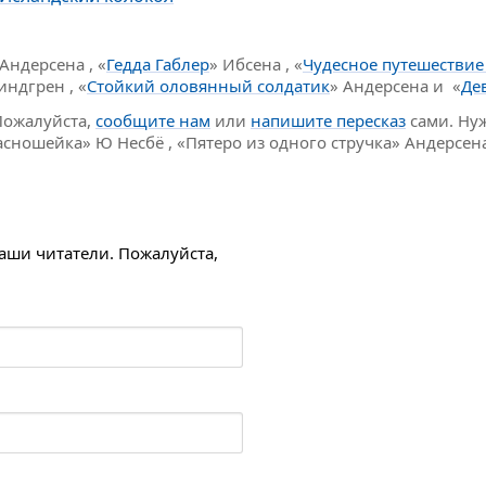
 Андерсена , «
Гедда Габлер
» Ибсена , «
Чудесное путешествие
индгрен , «
Стойкий оловянный солдатик
» Андерсена и «
Де
Пожалуйста,
сообщите нам
или
напишите пересказ
сами. Нуж
Красношейка» Ю Несбё , «Пятеро из одного стручка» Андерс
наши читатели. Пожалуйста,