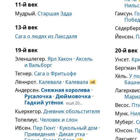
11-й век
Нильс
Мудрый
.
Старшая Эдда
Гамсун
.
Го
Побед
13-й век
Сёдербер
Сага о людях из Лаксдаля
Йенсен
.
П
19-й век
20-й век
Эленшлегер
.
Ярл Хакон
·
Аксель
Унсет
.
Кри
и Вальборг
Бергман Я
Тегнер
.
Сага о Фритьофе
Хёль
.
У п
Лённрот
.
Калевала
·
Калевала
башн
нб
Андерсен
.
Снежная королева
·
Лагеркви
Русалочка
·
Дюймовочка
·
Мари
Гадкий утёнок
ещё 20…
Весос
.
Пт
Кьеркегор
.
Дневник обольстителя
Мунк
.
Нил
Топелиус
.
Человек и слон
Муберг
.
С
Ибсен
.
Пер Гюнт
·
Кукольный дом
·
Юнсон
.
П
Привидения
·
Дикая утка
·
Лакснесс
.