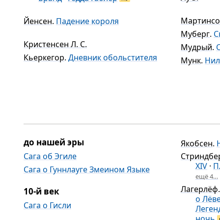
Мартинсо
Йенсен
.
Падение короля
Муберг
.
С
Кристенсен Л. С.
Мудрый
.
Кьеркегор
.
Дневник обольстителя
Мунк
.
Нил
до нашей эры
Якобсен
.
Сага об Эгиле
Стриндбе
XIV
·
П
Сага о Гуннлауге Змеином Языке
ещё 4…
Лагерлёф
10-й век
о Лёв
Сага о Гисли
Леген
ночь