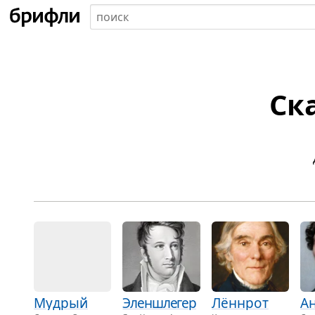
Ск
Мудрый
Эленшлегер
Лённрот
А