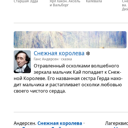
Стар­шая Эдда
Ярл Хакон. Ак­сель
Ка­ле­ва­ла
Сне
и Валь­борг
ва. 
Дюй
кий
ле­
Снеж­ная коро­лева
❄️
Ганс Андерсен · сказка
Отрав­лен­ный оскол­ками вол­шеб­ного
зер­кала маль­чик Кай попа­дает к Снеж­
ной Коро­леве. Его назван­ная сестра Герда нахо­
дит маль­чика и рас­тап­ли­вает осколки любо­вью
сво­его чистого сердца.
Андерсен
.
Снежная королева
·
Лагеркви