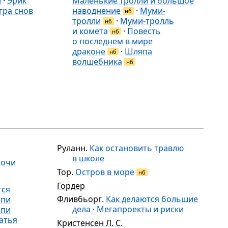
и
·
Эрик
Маленькие тролли и большое
гра снов
наводнение
·
Муми-
нб
тролли
·
Муми-тролль
нб
и комета
·
Повесть
нб
о последнем в мире
драконе
·
Шляпа
нб
волшебника
нб
Руланн
.
Как остановить травлю
в школе
ночи
Тор
.
Остров в море
нб
Гордер
тся
Фливбьорг
.
Как делаются большие
ппи
дела
·
Мегапроекты и риски
ппи
атья
Кристенсен Л. С.