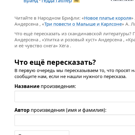
Бранд
·
Гедда Габлер
нб
Читайте в Народном Брифли: «
Новое платье короля
»
Андерсена , «
Три повести о Малыше и Карлсоне
» А. Л
Что ещё пересказать из скандинавской литературы? 
Андерсена , «Улитка и розовый куст» Андерсена , «
и её чувство снега» Хёга .
Что ещё пересказать?
В первую очередь мы пересказываем то, что просят 
сообщите нам, если не нашли нужного пересказа.
Название
произведения:
Автор
произведения (имя и фамилия):