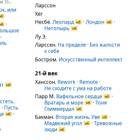
ё 10…
Ларссон
к, или
Хёг
нб
Несбё
.
Леопард
·
Лондон
·
нб
нб
·
нб
Нетопырь
нб
большое
-
Лу Э.
лль
Ларссен
.
На пределе
·
Без жалости
к себе
Бостром
.
Искусственный интеллект
21-й век
Ханссон
.
Rework
·
Remote
·
ат
нб
Не сходите с ума на работе
Парр М.
Вафельное сердце
·
нб
стеть,
Вратарь и море
·
Тоня
нб
·
Пусть
Глиммердал
нб
ди
·
нб
Бакман
.
Вторая жизнь Уве
·
нб
Медвежий угол
·
Тревожные
нб
ь
люди
нб