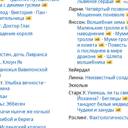
Львиное сердце
ещ
нб
а с дикими гусями
нб
Ларни
.
Четвёртый позвоно
лод
·
Виктория
·
Пан
·
Мошенник поневоле
ительница
нб
Янссон
.
Волшебная зима
г
.
Доктор Глас
Маленькие тролли и 
адение короля
наводнение
·
Муми
нб
тролли
·
Муми-тро
нб
и комета
·
Повесть
нб
о последнем в мире
стин, дочь Лавранса
драконе
·
Шляпа
нб
.
Клоун Як
волшебника
нб
одножья Вавилонской
Хейердал
и
Линна
.
Неизвестный солд
ст
.
Улыбка вечности
·
Экхольм
амна
Старк У.
Умеешь ли ты сви
ицы
Йоханна?
·
Беглецы
нб
ьс Эббесен
танцуют белые медве
Чудаки и зануды
нб
качи нынче же ночью!
Рослинг
.
Фактологичност
рибой и берега
Исландский колокол