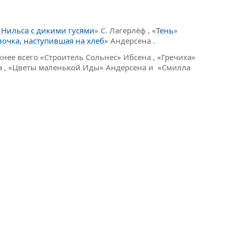
 Нильса с дикими гусями
» С. Лагерлёф , «
Тень
»
вочка, наступившая на хлеб
» Андерсена .
нее всего «Строитель Сольнес» Ибсена , «Гречиха»
ена , «Цветы маленькой Иды» Андерсена и «Смилла