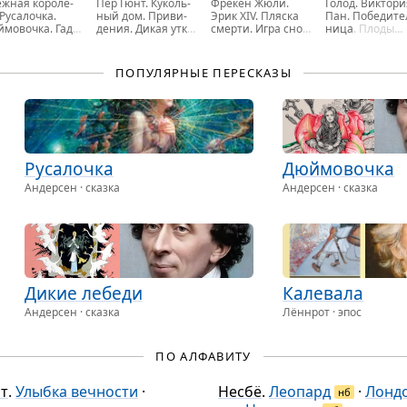
ж­ная ко­ро­ле­
Пер Гюнт. Ку­коль­
Фрёкен Жюли.
Голод. Вик­то­ри
Ру­са­лоч­ка.
ный дом. При­ви­
Эрик XIV. Пляс­ка
Пан
. По­бе­ди­т
мо­воч­ка. Гад­
де­ния. Дикая утка.
смер­ти. Игра снов.
ни­ца
. Плоды
 утёнок. Дикие
Бранд
. Гедда Га­
Крас­ная ком­на­та.
земли. Ми­сте­р
бе­ди, …
блер, …
Отец, …
Ав­густ, …
ПОПУЛЯРНЫЕ ПЕРЕСКАЗЫ
Руса­лочка
Дюймо­вочка
Андерсен · сказка
Андерсен · сказка
Дикие лебеди
Кале­вала
Андерсен · сказка
Лённрот · эпос
ПО АЛФАВИТУ
ст
.
Улыбка вечности
·
Несбё
.
Леопард
·
Лонд
нб