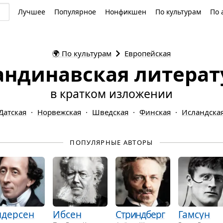
Лучшее
Популярное
Нонфикшен
По культурам
По 
🌍
По культурам
Европейская
андинавская литерат
в кратком изложении
Датская
Норвежская
Шведская
Финская
Исландска
ПОПУЛЯРНЫЕ АВТОРЫ
ндерсен
Ибсен
Стриндберг
Гамсун