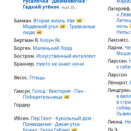
Русалочка
·
Дюймовочка
·
Мари
Гадкий утёнок
ещё 20…
Лагерлёф
о Лёв
Леген
Бакман
.
Вторая жизнь Уве
·
нб
ночь
Медвежий угол
·
Тревожные
нб
Нильс
люди
нб
Лакснесс
.
Бергман Я.
Клоун Як
Ларни
.
Че
Борген
.
Маленький Лорд
Мошен
Бостром
.
Искусственный интеллект
Ларссен
.
Браннер
.
Никто не знает ночи
к себе
Ларссон
Весос
.
Птицы
Лённрот
.
Линдгрен
Гамсун
.
Голод
·
Виктория
·
Пан
·
в вил
Победительница
нб
в стр
Гордер
собир
Львин
Ибсен
.
Пер Гюнт
·
Кукольный дом
·
Линна
.
Не
Привидения
·
Дикая утка
·
Лу Э.
Бранд
·
Гедда Габлер
нб