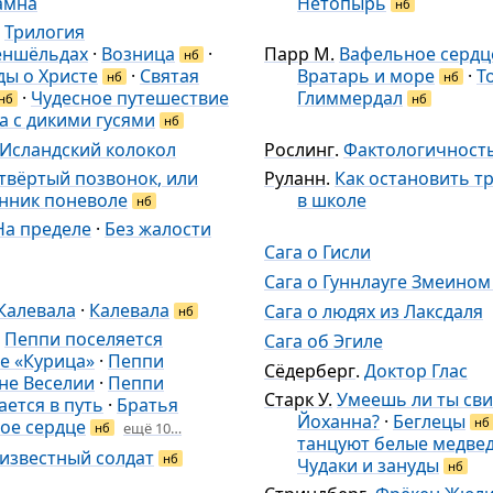
амна
Нетопырь
нб
.
Трилогия
еншёльдах
·
Возница
·
Парр М.
Вафельное сердц
нб
ды о Христе
·
Святая
Вратарь и море
·
Т
нб
нб
·
Чудесное путешествие
Глиммердал
нб
нб
а с дикими гусями
нб
Исландский колокол
Рослинг
.
Фактологичност
твёртый позвонок, или
Руланн
.
Как остановить т
ник поневоле
в школе
нб
На пределе
·
Без жалости
Сага о Гисли
Сага о Гуннлауге Змеином
Калевала
·
Калевала
Сага о людях из Лаксдаля
нб
.
Пеппи поселяется
Сага об Эгиле
ле «Курица»
·
Пеппи
Сёдерберг
.
Доктор Глас
ане Веселии
·
Пеппи
Старк У.
Умеешь ли ты сви
ается в путь
·
Братья
Йоханна?
·
Беглецы
нб
ое сердце
ещё 10…
нб
танцуют белые медве
известный солдат
нб
Чудаки и зануды
нб