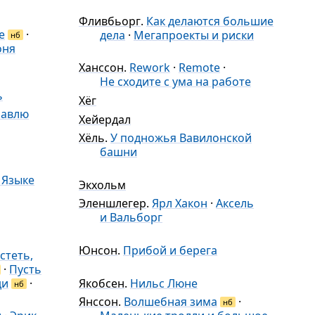
Фливбьорг
.
Как делаются большие
е
·
дела
·
Мегапроекты и риски
нб
оня
Ханссон
.
Rework
·
Remote
·
Не сходите с ума на работе
ь
Хёг
равлю
Хейердал
Хёль
.
У подножья Вавилонской
башни
 Языке
Экхольм
Эленшлегер
.
Ярл Хакон
·
Аксель
и Вальборг
Юнсон
.
Прибой и берега
стеть,
·
Пусть
ди
·
Якобсен
.
Нильс Люне
нб
Янссон
.
Волшебная зима
·
нб