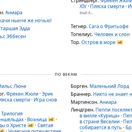
Стриндберг
.
Фрёкен Жюл
XIV
·
Пляска смерти
·
И
н
.
Аниара
ещё 4…
качи нынче же ночью!
Тегнер
.
Сага о Фритьофе
Старшая Эдда
Топелиус
.
Человек и слон
ьс Эббесен
Тор
.
Остров в море
нб
ПО ВЕКАМ
Нильс Люне
Борген
.
Маленький Лорд
рг
.
Фрёкен Жюли
·
Эрик
Браннер
.
Никто не знает 
ляска смерти
·
Игра снов
Мартинсон
.
Аниара
Линдгрен
.
Пеппи поселяе
.
Трилогия
в вилле «Курица»
·
Пе
еншёльдах
·
Возница
·
нб
в стране Веселии
·
Пе
ды о Христе
·
Святая
нб
собирается в путь
·
Бр
·
Чудесное путешествие
нб