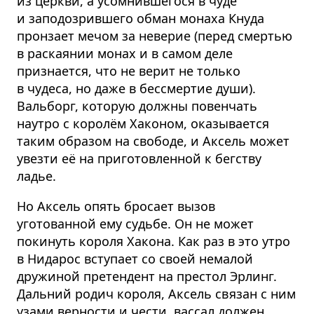
из церкви, а усомнившегося в чуде
и заподозрившего обман монаха Кнуда
пронзает мечом за неверие (перед смертью
в раскаянии монах и в самом деле
признается, что не верит не только
в чудеса, но даже в бессмертие души).
Вальборг, которую должны повенчать
наутро с королём Хаконом, оказывается
таким образом на свободе, и Аксель может
увезти её на приготовленной к бегству
ладье.
Но Аксель опять бросает вызов
уготованной ему судьбе. Он не может
покинуть короля Хакона. Как раз в это утро
в Нидарос вступает со своей немалой
дружиной претендент на престол Эрлинг.
Дальний родич короля, Аксель связан с ним
узами верности и чести, вассал должен