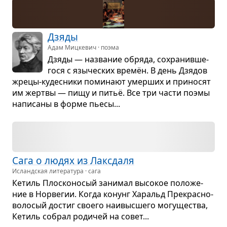
Дзяды
Адам Мицкевич · поэма
Дзяды — назва­ние обряда, сохра­нив­ше­
гося с язы­че­ских времён. В день Дзя­дов
жрецы-кудес­ники поми­нают умер­ших и при­но­сят
им жертвы — пищу и питьё. Все три части поэмы
напи­саны в форме пьесы...
Сага о людях из Лак­с­даля
Исландская литература · сага
Кетиль Плос­ко­но­сый зани­мал высо­кое поло­же­
ние в Нор­ве­гии. Когда конунг Харальд Пре­крас­но­
во­ло­сый достиг сво­его наи­выс­шего могу­ще­ства,
Кетиль собрал роди­чей на совет...