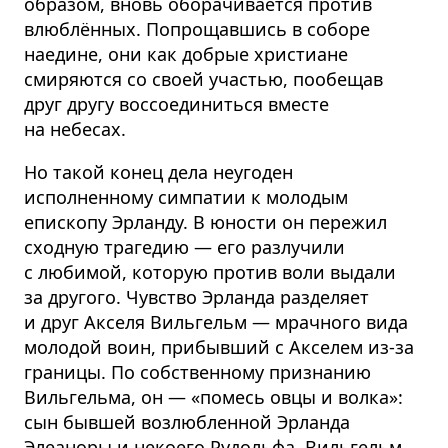
образом, вновь оборачивается против
влюблённых. Попрощавшись в соборе
наедине, они как добрые христиане
смиряются со своей участью, пообещав
друг другу воссоединиться вместе
на небесах.
Но такой конец дела неугоден
исполненному симпатии к молодым
епископу Эрланду. В юности он пережил
сходную трагедию — его разлучили
с любимой, которую против воли выдали
за другого. Чувство Эрланда разделяет
и друг Акселя Вильгельм — мрачного вида
молодой воин, прибывший с Акселем из-за
границы. По собственному признанию
Вильгельма, он — «помесь овцы и волка»:
сын бывшей возлюбленной Эрланда
Элеаноры и некоего Рудольфа. Вильгельм