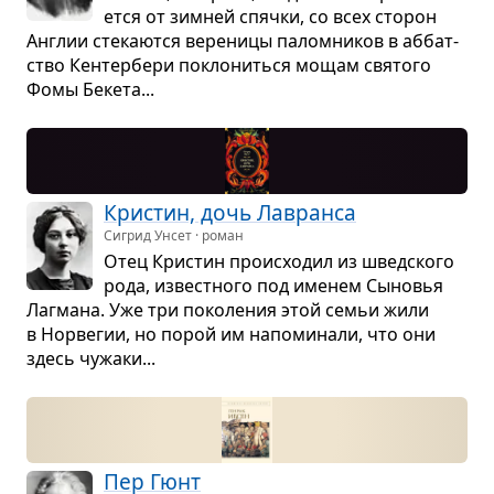
ется от зим­ней спячки, со всех сто­рон
Англии сте­ка­ются вере­ницы палом­ни­ков в аббат­
ство Кен­тер­бери покло­ниться мощам свя­того
Фомы Бекета...
Крис­тин, дочь Лав­ранса
Сигрид Унсет · роман
Отец Крис­тин про­ис­хо­дил из швед­ского
рода, извест­ного под име­нем Сыно­вья
Лаг­мана. Уже три поко­ле­ния этой семьи жили
в Нор­ве­гии, но порой им напо­ми­нали, что они
здесь чужаки...
Пер Гюнт