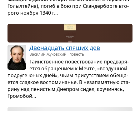
Голыл­тейна), погиб в бою при Скан­дер­борге вто­
рого ноя­бря 1340 г...
Две­на­дцать спя­щих дев
Василий Жуковский · повесть
Таин­ствен­ное повест­во­ва­ние пред­ва­ря­
ется обра­ще­нием к Мечте, «воз­душ­ной
подруге юных дней», чьим при­сут­ствием обе­ща­
ется слад­кое вос­по­ми­на­нье. В неза­па­мят­ную ста­
рину над пени­стым Дне­пром сидел, кру­чи­нясь,
Гро­мо­бой...
Эрик XIV
Август Стриндберг · драма