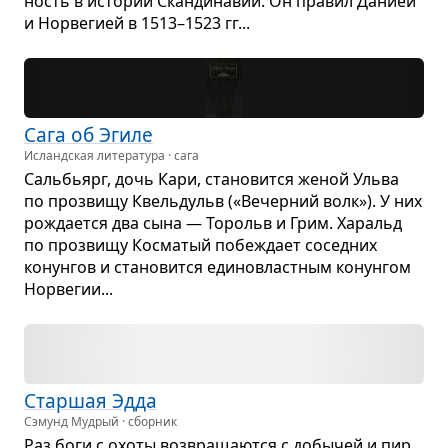
ность в исто­рии Скан­ди­на­вии. Он пра­вил Данией
и Нор­ве­гией в 1513–1523 гг...
Сага об Эгиле
Исландская литература · сага
Саль­бьярг, дочь Кари, ста­но­вится женой Ульва
по про­звищу Квельдульв («Вечер­ний волк»). У них
рожда­ется два сына — Торольв и Грим. Харальд
по про­звищу Косма­тый побе­ждает сосед­них
конун­гов и ста­но­вится еди­но­власт­ным конун­гом
Нор­ве­гии...
Стар­шая Эдда
Сэмунд Мудрый · сборник
Раз боги с охоты воз­вра­ща­ются с добы­чей и пир