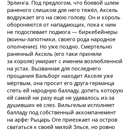
Эрлинга. Под предлогом, что боевой шлем
раненого слишком для него тяжёл, Аксель
водружает его на свою голову. Он и король
обороняются от нападающих, пока к ним
не подоспевает подмога — биркебейнеры
(воины-лапотники, своего рода народное
ополчение). Но уже поздно. Смертельно
раненный Аксель (его таки приняли
за короля) умирает с именем возлюбленной
на устах. Вызванная для последнего
прощания Вальборг находит Акселя уже
мёртвым, она просит его друга-германца
спеть ей народную балладу, допеть которую
ей самой ни разу ещё не удавалось из-за
душивших её слез. Вильгельм исполняет
балладу под собственный аккомпанемент
на арфе: Рыцарь Ore приезжает на остров
свататься к своей милой Эльсе, но ровно