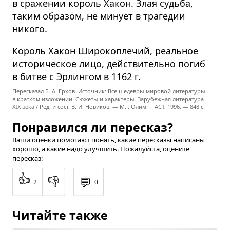
в сражении король Хакон. Злая судьба,
таким образом, не минует в трагедии
никого.
Король Хакон Широкоплечий, реальное
историческое лицо, действительно погиб
в битве с Эрлингом в 1162 г.
Пересказал
Б. А. Ерхов
. Источник: Все шедевры мировой литературы
в кратком изложении. Сюжеты и характеры. Зарубежная литература
XIX века / Ред. и сост. В. И. Новиков. — М. : Олимп : ACT, 1996. — 848 с.
Понравился ли пересказ?
Ваши оценки помогают понять, какие пересказы написаны
хорошо, а какие надо улучшить. Пожалуйста, оцените
пересказ:
👍
👎
💬
2
0
Читайте также