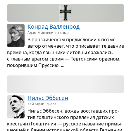
Конрад Вал­ленрод
Адам Мицкевич · поэма
В про­за­и­че­ском пре­ди­сло­вии к поэме
автор отме­чает, что опи­сы­вает те дав­ние
вре­мена, когда языч­ники-литовцы сра­жа­лись
с глав­ным вра­гом своим — Тев­тон­ским орде­ном,
поко­рив­шим Прус­сию. ...
Нильс Эббе­сен
Кай Мунк · пьеса
Нильс Эббе­сен, вождь вос­став­ших про­
тив гол­штин­ского прав­ле­ния дат­ских
кре­стьян (Гол­шти­ния — рус­ское назва­ние при­мы­
ка­ю­щей к Дании исто­ри­че­ской обла­сти Гер­ма­нии