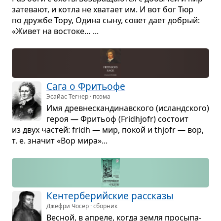
зате­вают, и котла не хва­тает им. И вот бог Тюр
по дружбе Тору, Одина сыну, совет дает добрый:
«Живет на вос­то­ке… ...
Сага о Фритьофе
Эсайас Тегнер · поэма
Имя древ­не­скан­ди­нав­ского (исланд­ского)
героя — Фритьоф (Fridhjofr) состоит
из двух частей: fridh — мир, покой и thjofr — вор,
т. е. зна­чит «Вор мира»...
Кен­тер­бе­рийские рас­сказы
Джефри Чосер · сборник
Вес­ной, в апреле, когда земля про­сы­па­