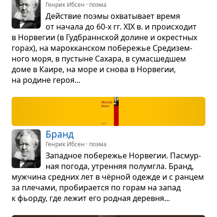
Генрик Ибсен · поэма
Действие поэмы охва­ты­вает время
от начала до 60-х гг. XIX в. и про­ис­хо­дит
в Нор­ве­гии (в Гуд­бранн­ской долине и окрест­ных
горах), на марок­кан­ском побе­ре­жье Сре­ди­зем­
ного моря, в пустыне Сахара, в сума­сшед­шем
доме в Каире, на море и снова в Нор­ве­гии,
на родине героя...
Бранд
Генрик Ибсен · поэма
Запад­ное побе­ре­жье Нор­ве­гии. Пас­мур­
ная погода, утрен­няя полум­гла. Бранд,
муж­чина сред­них лет в чёр­ной оде­жде и с ран­цем
за пле­чами, про­би­ра­ется по горам на запад
к фьорду, где лежит его род­ная деревня...