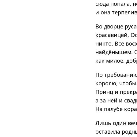
сюда попала, н
и она терпелив
Во дворце руса
красавицей, Ос
никто. Все во
найдёнышем. О
как милое, доб
По требованию
королю, чтобы 
Принц и прекра
а за ней и сва
На палубе кор
Лишь один вече
оставила родны