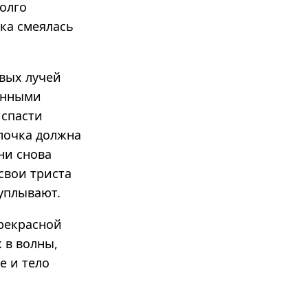
Долго
ка смеялась
рвых лучей
занными
 спасти
алочка должна
ни снова
свои триста
 уплывают.
прекрасной
 в волны,
е и тело