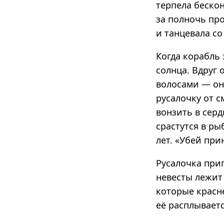
терпела бескон
за полночь пр
и танцевала со
Когда корабль 
солнца. Вдруг 
волосами — он
русалочку от 
вонзить в серд
срастутся в ры
лет. «Убей при
Русалочка при
невесты лежит 
которые красн
её расплывает