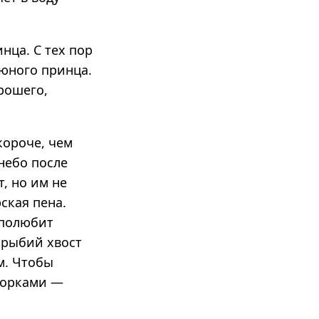
инца. С тех пор
 юного принца.
рошего,
короче, чем
 небо после
т, но им не
ская пена.
 полюбит
ь рыбий хвост
м. Чтобы
порками —