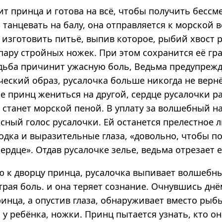
т принца и готова на всё, чтобы получить бессм
 танцевать на балу, она отправляется к морской 
 изготовить питьё, выпив которое, рыбий хвост 
пару стройных ножек. При этом сохранится её гр
дьба причинит ужасную боль, Ведьма предупрежда
ческий образ, русалочка больше никогда не верн
е принц жениться на другой, сердце русалочки р
а станет морской пеной. В уплату за волшебный н
сный голос русалочки. Ей останется прелестное 
одка и выразительные глаза, «довольно, чтобы п
ердце». Отдав русалочке зелье, ведьма отрезает 
 к дворцу принца, русалочка выпивает волшебны
трая боль. и она теряет сознание. Очнувшись днё
инца, а опустив глаза, обнаруживает вместо рыбь
 у ребёнка, ножки. Принц пытается узнать, кто он