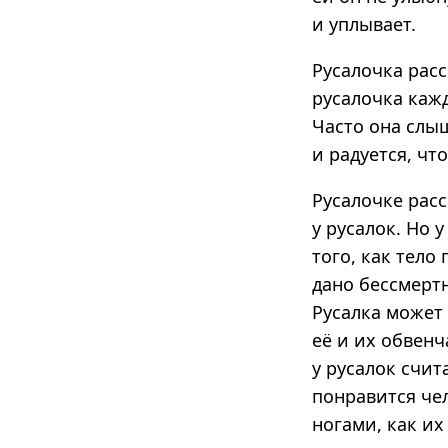
и уплывает.
Русалочка расс
русалочка каж
Часто она слы
и радуется, что
Русалочке расс
у русалок. Но 
того, как тело
дано бессмертн
Русалка может
её и их обвенч
у русалок счит
понравится че
ногами, как и