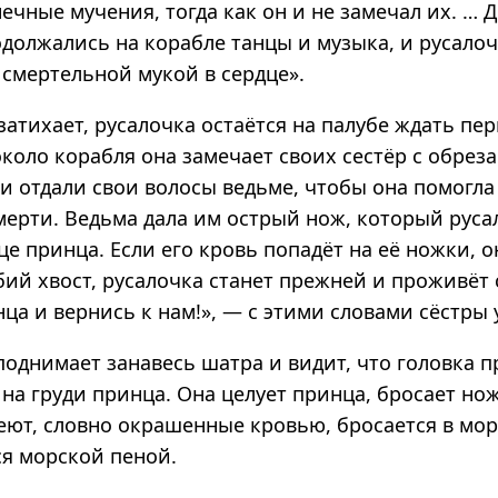
ечные мучения, тогда как он и не замечал их. … 
одолжались на корабле танцы и музыка, и русалоч
 смертельной мукой в сердце».
затихает, русалочка остаётся на палубе ждать пе
около корабля она замечает своих сестёр с обре
и отдали свои волосы ведьме, чтобы она помогла
смерти. Ведьма дала им острый нож, который рус
це принца. Если его кровь попадёт на её ножки, о
бий хвост, русалочка станет прежней и проживёт 
нца и вернись к нам!», — с этими словами сёстры
поднимает занавесь шатра и видит, что головка 
на груди принца. Она целует принца, бросает нож
еют, словно окрашенные кровью, бросается в мор
ся морской пеной.