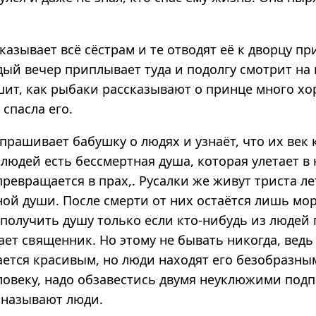
казывает всё сёстрам и те отводят её к дворцу пр
дый вечер приплывает туда и подолгу смотрит на
шит, как рыбаки рассказывают о принце много хо
 спасла его.
прашивает бабушку о людях и узнаёт, что их век 
у людей есть бессмертная душа, которая улетает в
 превращается в прах,. Русалки же живут триста ле
ой души. После смерти от них остаётся лишь мор
 получить душу только если кто-нибудь из людей
ает священник. Но этому не бывать никогда, вед
ается красивым, но люди находят его безобразны
ловеку, надо обзавестись двумя неуклюжими под
х называют люди.