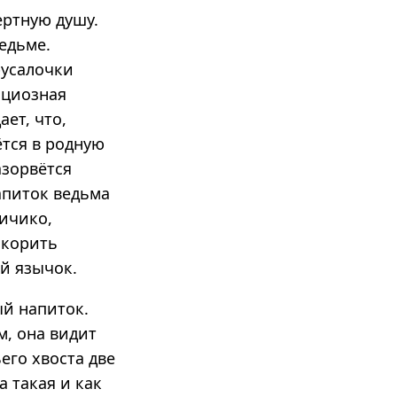
ертную душу.
ведьме.
русалочки
ациозная
ет, что,
ётся в родную
азорвётся
апиток ведьма
личико,
окорить
ей язычок.
й напиток.
м, она видит
его хвоста две
а такая и как