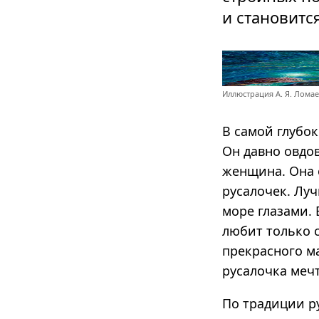
и становитс
Иллюстрация А. Я. Лома
В самой глубо
Он давно овдов
женщина. Она 
русалочек. Луч
море глазами. 
любит только 
прекрасного м
русалочка мечт
По традиции р