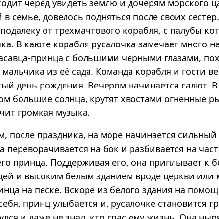
одит черёд увидеть землю и дочерям морского ца
в семье, довелось подняться после своих сестёр
подалеку от трехмачтового корабля, с палубы ко
ка. В каюте корабля русалочка замечает много н
расавца-принца с большими чёрными глазами, по
мальчика из её сада. Команда корабля и гости в
тый день рождения. Вечером начинается салют. В
сом большие солнца, крутят хвостами огненные р
учит громкая музыка.
м, после праздника, на море начинается сильный
 перевора­чивается на бок и разбивается на част
го принца. Поддерживая его, она приплывает к б
щей и высоким белым зданием вроде церкви или 
инца на песке. Вскоре из белого здания на помо
себя, принц улыбается и. русалочке становится гр
улся и даже не знал, кто спас ему жизнь. Она ныр