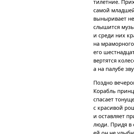
тилетние. Прих
самой младшей 
выныривает не
слышится музы
и среди них к
на мраморного 
его шестнадца
вертятся коле
а на палубе зв
Поздно вечеро
Корабль принца
спасает тонуще
с красивой ро
и оставляет пр
люди. Придя в 
ей он не улыбн