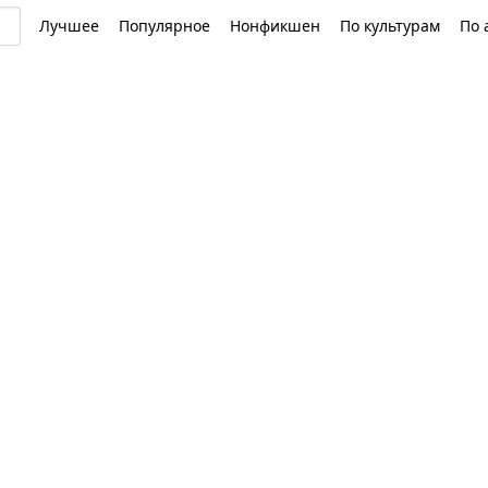
Лучшее
Популярное
Нонфикшен
По культурам
По 