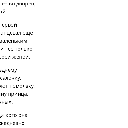
 её во дворец,
ой.
 первой
 танцевал ещё
 маленьким
ит её только
своей женой.
еднему
салочку.
уют помолвку,
ину принца.
чных.
ди кого она
ежедневно