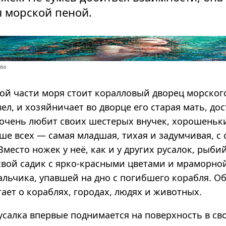
я морской пеной.
ева
кой части моря стоит коралловый дворец морского
ел, и хозяйничает во дворце его старая мать, до
очень любит своих шестерых внучек, хорошеньк
ше всех — самая младшая, тихая и задумчивая, с
Вместо ножек у неё, как и у других русалок, рыбий
свой садик с ярко-красными цветами и мраморной
альчика, упавшей на дно с погибшего корабля. О
ает о кораблях, городах, людях и животных.
усалка впервые поднимается на поверхность в св