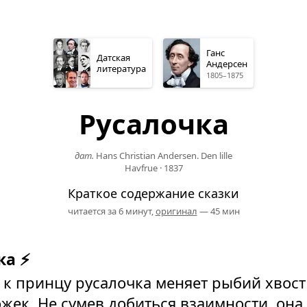
Ганс
Датская
Андерсен
литература
1805–1875
Русалочка
дат.
Hans Christian Andersen. Den lille
Havfrue
·
1837
Краткое содержание сказки
читается за 6 минут,
оригинал
— 45 мин
ка ⚡
 к принцу русалочка меняет рыбий хвост
жек. Не сумев добиться взаимности, она