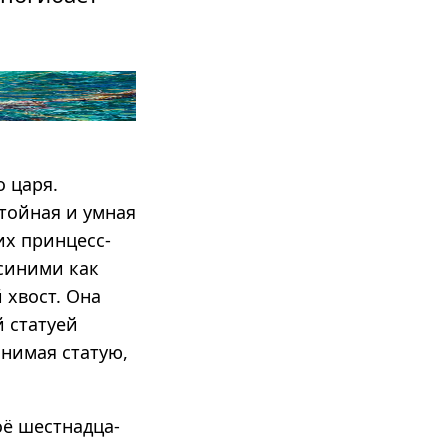
 царя.
стойная и умная
их принцесс-
 синими как
 хвост. Она
 статуей
бнимая статую,
оё шестнадца­