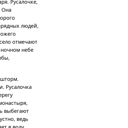
ря. Русалочке,
. Она
торого
арядных людей,
хожего
есело отмечают
 ночном небе
ыбы,
 шторм.
и. Русалочка
ерегу
монастыря,
щь выбегают
устно, ведь
яет в воду