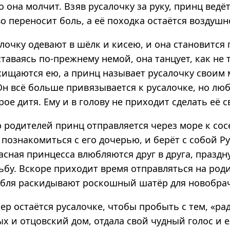
о она молчит. Взяв русалочку за руку, принц ведёт
о переносит боль, а её походка остаётся воздушн
лочку одевают в шёлк и кисею, и она становится
таваясь по-прежнему немой, она танцует, как не
схищаются ею, а принц называет русалочку своим
н всё больше привязывается к русалочке, но люб
рое дитя. Ему и в голову не приходит сделать её 
 родителей принц отправляется через море к сос
познакомиться с его дочерью, и берёт с собой Ру
сная принцесса влюбляются друг в друга, праздн
дьбу. Вскоре приходит время отправляться на род
абля раскидывают роскошный шатёр для новобра
р остаётся русалочке, чтобы пробыть с тем, «ра
х и отцовский дом, отдала свой чудный голос и 