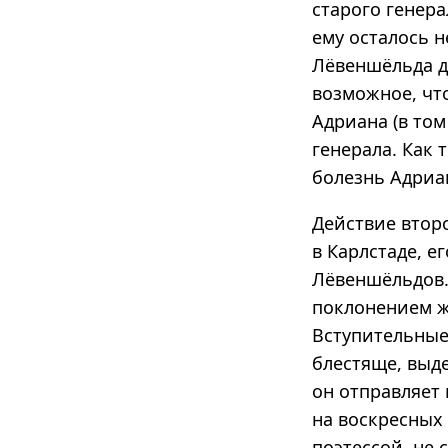
старого генера
ему осталось н
Лёвеншёльда д
возможное, чт
Адриана (в том
генерала. Как 
болезнь Адриан
Действие втор
в Карлстаде, е
Лёвеншёльдов.
поклонением ж
Вступительные
блестяще, выде
он отправляет 
на воскресных 
поэтессой, не 