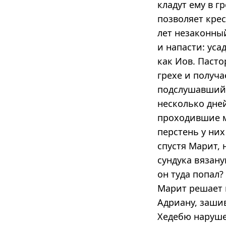
кладут ему в г
позволяет кре
лет незаконный
и напасти: уса
как Иов. Пасто
грехе и получ
подслушавший и
несколько дней
проходившие м
перстень у них
спустя Марит, 
сундука вязан
он туда попал?
Марит решает 
Адриану, зашив
Хедебю наруше