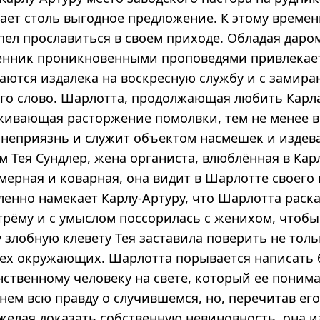
гает столь выгодное предложение. К этому врем
пел прославиться в своём приходе. Обладая даро
нник проникновенными проповедями привлекае
аются издалека на воскресную службу и с замира
его слово. Шарлотта, продолжающая любить Карл
живающая расторжение помолвки, тем не менее 
неприязнь и служит объектом насмешек и издева
м Тея Сундлер, жена органиста, влюблённая в Кар
ерная и коварная, она видит в Шарлотте своего 
енно намекает Карлу-Артуру, что Шарлотта раска
трёму и с умыслом поссорилась с женихом, чтобы
у злобную клевету Тея заставила поверить не толь
всех окружающих. Шарлотта порывается написать 
нственному человеку на свете, который ее поним
 нем всю правду о случившемся, но, перечитав ег
 желая доказать собственную невиновность, она 