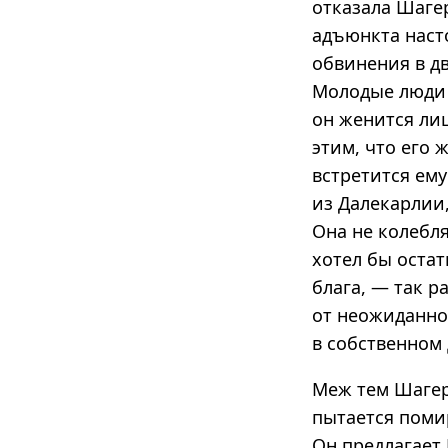
отказала Шагер
адъюнкта наст
обвинения в д
Молодые люди с
он женится лиш
этим, что его
встретится ему
из Далекарлии
Она не колебля
хотел бы остат
блага, — так р
от неожиданног
в собственном 
Меж тем Шагер
пытается помир
Он предлагает 