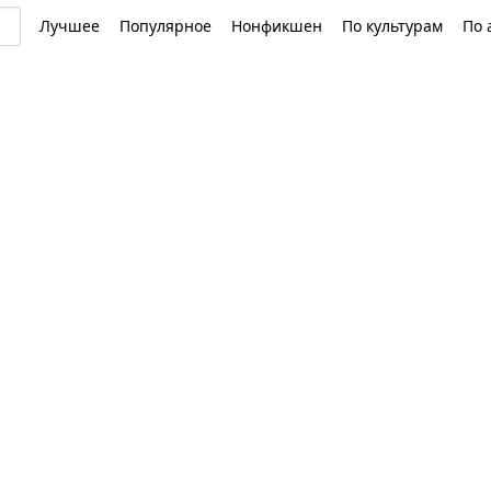
Лучшее
Популярное
Нонфикшен
По культурам
По 