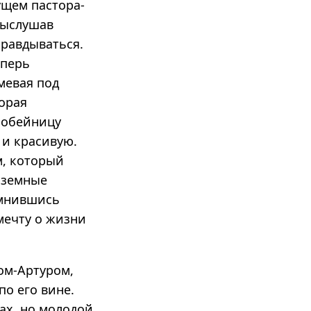
ущем пастора-
выслушав
равдываться.
еперь
умевая под
торая
оробейницу
 и красивую.
м, который
и земные
омнившись
мечту о жизни
ом-Артуром,
по его вине.
ах, но молодой