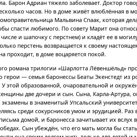
ла. Барон Адриан тяжело заболевает. Доктор гово
есколько часов. Но в доме живёт влюблённая в м
омоправительница Мальвина Спаак, которая дела
обы спасти любимого. По совету Марит она относ
 числе и шапочку с перстнем) и кладёт ее в могил
только перстень возвращается к своему настояще
а проходит, в доме воцаряется покой.
ого романа трилогии «Шарлотта Лёвеншёльд» пр
го герои — семья баронессы Беаты Экенстедт из р
 У этой образованной, очаровательной и окруж
енщины две дочери и сын. Сына, Карла-Артура, о
 экзамены в знаменитый Упсальский университет
ляясь среди сокурсников умом и эрудицией. Раз 
письма домой, и баронесса зачитывает их вслух 
обедах. Сын убеждён, что его мать могла бы стат
сочти она своим долгом жить только для детей и