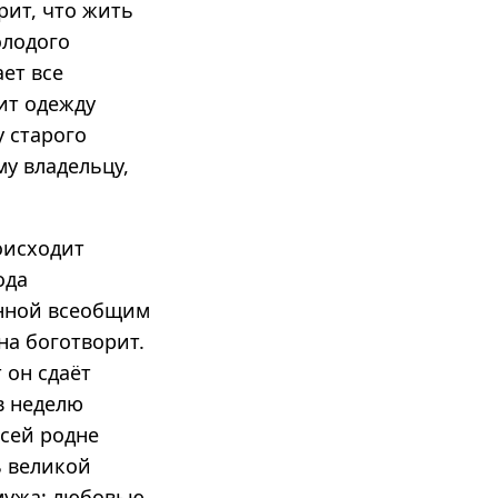
рит, что жить
олодого
ет все
ит одежду
у старого
му владельцу,
оисходит
ода
ённой всеобщим
на боготворит.
 он сдаёт
в неделю
всей родне
ь великой
 мужа; любовью