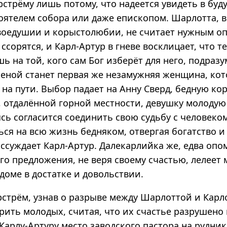
стрёму лишь потому, что надеется увидеть в буд
оятелем собора или даже епископом. Шарлотта, 
воедушии и корыстолюбии, не считает нужным оп
сорятся, и Карл-Артур в гневе восклицает, что т
ь на той, кого сам Бог изберёт для него, подраз
 женой станет первая же незамужняя женщина, ко
 на пути. Выбор падает на Анну Сверд, бедную к
, отдалённой горной местности, девушку молодую
сь согласится соединить свою судьбу с человеко
ься на всю жизнь бедняком, отвергая богатство 
ассуждает Карл-Артур. Далекарлийка же, едва оп
о предложения, не веря своему счастью, лелеет 
доме в достатке и довольствии.
стрём, узнав о разрыве между Шарлоттой и Карл
ить молодых, считая, что их счастье разрушено 
Карлу-Артуру место заводского пастора на рудник