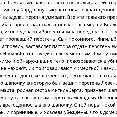
роб. Семейный склеп остаётся несколько дней отк
стьянину Бордссону выкрасть ночью драгоценност
 владелец перстня умирает. Все эти годы его пр
дьба сгорела, скот пал от повального мора и Бор
р, исповедовавший крестьянина перед смертью, у
ает пропавший перстень. Сын покойного, Ингильб
споведь, заставляет пастора отдать перстень ем
 Ингильберта находят в лесу мёртвым. Три путни
имо и обнаружившие тело, подозреваются в убийс
 не находят, их приговаривают к смертной казни.
невеста одного из казнённых, неожиданно находи
ую шапочку, в которую был зашит перстень Лёвен
 Мэрта, родная сестра Ингильберта, признает шап
вернуть злосчастный перстень молодому Лёвеншё
 драгоценность в его шапочку. С той поры покой
н. И горничные, и хозяева убеждены, что в доме