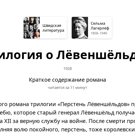
Сельма
Шведская
Лагерлёф
литература
1858–1940
илогия о Лёвеншёль
1928
Краткое содержание романа
читается за 11 минут
ого романа трилогии «Перстень Лёвеншёльдов» 
дебю, которое старый генерал Лёвеншёльд получае
а XII за верную службу на войне. После смерти п
лняя волю покойного, перстень, тоже королевски