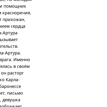
ени помощник
м красноречия,
т прихожан,
нием сердца
а-Артура
вызывает
тельств.
ла-Артура.
врага. Именно
ялась в своём
 он расторг
ко Карла-
баронессе
ает, письмо
о, девушка
изображает