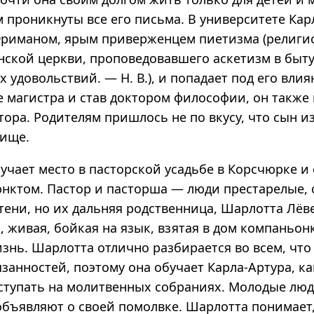
 проникнуты все его письма. В университете Кар
Фриманом, ярым приверженцем пиетизма (религи
нской церкви, проповедовавшего аскетизм в быту
х удовольствий. — Н. В.), и попадает под его влия
е магистра и став доктором философии, он также
тора. Родителям пришлось не по вкусу, что сын и
рище.
учает место в пасторской усадьбе в Корсчюрке и
нктом. Пастор и пасторша — люди престарелые, 
 тени, но их дальняя родственница, Шарлотта Лёв
, живая, бойкая на язык, взятая в дом компаньон
знь. Шарлотта отлично разбирается во всем, что
занностей, поэтому она обучает Карла-Артура, ка
ыступать на молитвенных собраниях. Молодые лю
 объявляют о своей помолвке. Шарлотта понимает,