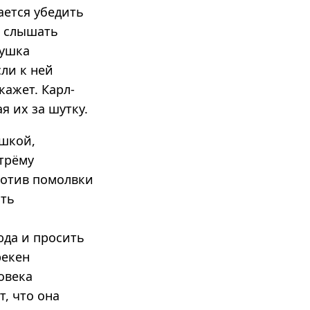
ается убедить
и слышать
вушка
сли к ней
кажет. Карл-
я их за шутку.
ушкой,
стрёму
ротив помолвки
ать
юда и просить
рекен
овека
т, что она