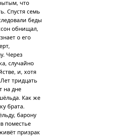
рытым, что
ь. Спустя семь
еследовали беды
дссон обнищал,
знает о его
ерт,
у. Через
ка, случайно
тве, и, хотя
 Лет тридцать
т на дне
шёльда. Как же
ку брата.
льду, барону
 в поместье
 живёт призрак