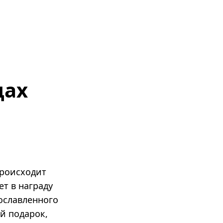
дах
происходит
т в награду
рославленного
й подарок,