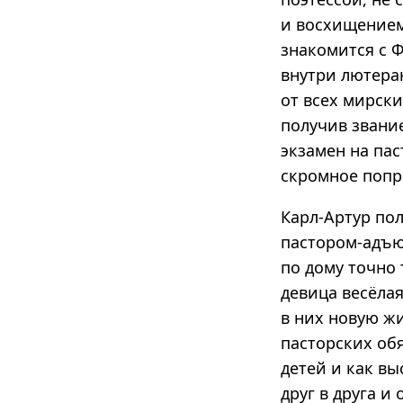
и восхищением
знакомится с 
внутри лютера
от всех мирски
получив звани
экзамен на пас
скромное поп
Карл-Артур пол
пастором-адъю
по дому точно
девица весёлая
в них новую жи
пасторских обя
детей и как в
друг в друга и