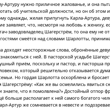
у-Артуру нужно приличное жалованье, и она пыт
отать об учительской должности, но он об этом 
ому однажды, желая припугнуть Карла-Артура, де
е заявляет, что, несмотря на любовь к жениху, е
гач-заводовладелец Шагерстрём, то она ему не от
 гостями смеётся над словами Шарлотты, принима
а доходят неосторожные слова, обронённые дев
ознакомиться с ней. В пасторской усадьбе Шагер
ушный приём, поскольку и пастор, и пасторша п
ловеком, который решительно отказывается дум
семьи. Но гордая Шарлотта оскорблена и бросает
м Шагерстрёму: «Как же вы осмелились явиться с
и знаете, что я помолвлена?» Достойный отпор ф
ё больше располагает к ней самого богатого чел
арл-Артур же сомневается в невесте и подозревае