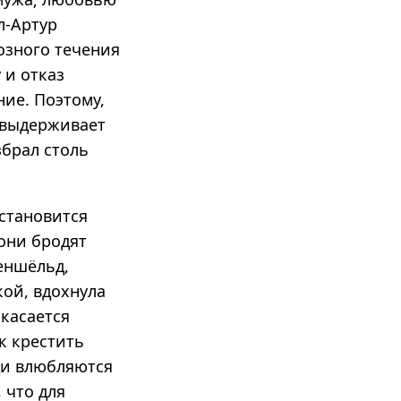
л-Артур
озного течения
 и отказ
ние. Поэтому,
 выдерживает
збрал столь
 становится
они бродят
еншёльд,
кой, вдохнула
 касается
к крестить
ди влюбляются
 что для