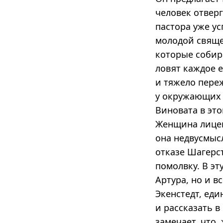
человек отвер
пастора уже ус
молодой свяще
которые собир
ловят каждое 
и тяжело пере
у окружающих 
Виновата в это
Женщина лицем
она недвусмысл
отказе Шагерс
помолвку. В эт
Артура, но и 
Экенстедт, еди
и рассказать в
замечает, что,