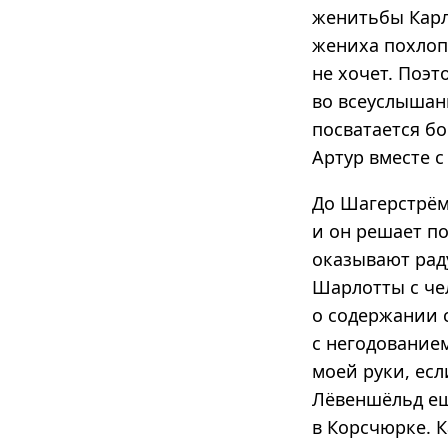
женитьбы Карл
жениха похлоп
не хочет. Поэт
во всеуслышани
посватается бо
Артур вместе с
До Шагерстрём
и он решает п
оказывают рад
Шарлотты с че
о содержании 
с негодование
моей руки, есл
Лёвеншёльд ещ
в Корсчюрке. К