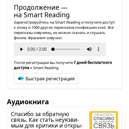
значит, у нее получается плохо.
Продолжение —
на Smart Reading
Зарегистрируйтесь на Smart Reading и получите доступ
к этому и 1000 других пересказов нонфикшен-книг. Все
пересказы озвучены, их можно скачать и слушать
фоном. Фрагмент озвучки:
После регистрации вы получите
7 дней бесплатного
доступа
к Smart Reading.
Быстрая регистрация
Аудиокнига
Спа­сибо за обрат­ную
связь. Как стать неуяз­ви­
мым для кри­тики и откры­