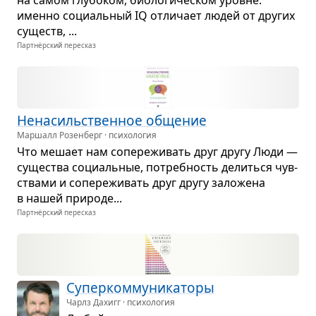
именно соци­аль­ный IQ отли­чает людей от дру­гих
существ, ...
Партнёрский пересказ
Нена­силь­ствен­ное обще­ние
Маршалл Розенберг · психология
Что мешает нам сопе­ре­жи­вать друг другу Люди —
суще­ства соци­аль­ные, потреб­ность делиться чув­
ствами и сопе­ре­жи­вать друг другу зало­жена
в нашей при­роде...
Партнёрский пересказ
Супер­ком­му­ни­ка­торы
Чарлз Дахигг · психология