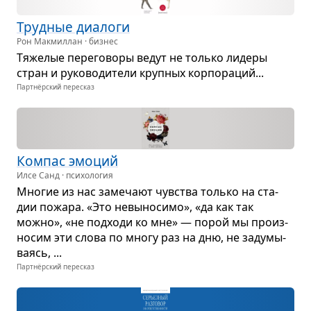
Труд­ные диа­логи
Рон Макмиллан · бизнес
Тяже­лые пере­го­воры ведут не только лидеры
стран и руко­во­ди­тели круп­ных кор­по­ра­ций...
Партнёрский пересказ
Ком­пас эмо­ций
Илсе Санд · психология
Мно­гие из нас заме­чают чув­ства только на ста­
дии пожара. «Это невы­но­симо», «да как так
можно», «не под­ходи ко мне» — порой мы про­из­
но­сим эти слова по многу раз на дню, не заду­мы­
ва­ясь, ...
Партнёрский пересказ