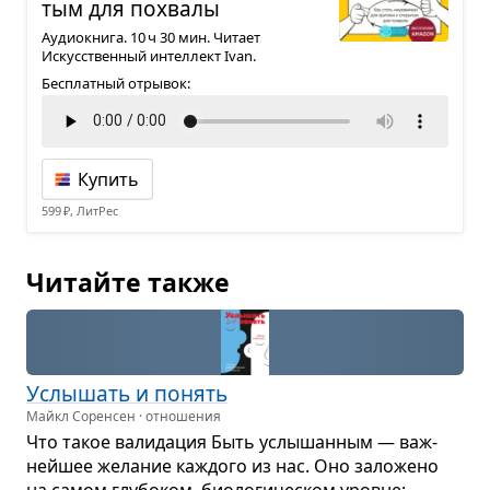
тым для похвалы
Аудиокнига. 10 ч 30 мин. Читает
Искусственный интеллект Ivan.
Бесплатный отрывок:
Купить
599 ₽, ЛитРес
Читайте также
Услы­шать и понять
Майкл Соренсен · отношения
Что такое вали­да­ция Быть услы­шан­ным — важ­
нейшее жела­ние каж­дого из нас. Оно зало­жено
на самом глу­бо­ком, био­ло­ги­че­ском уровне: