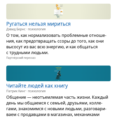
Ругаться нельзя мириться
Дэвид Бернс · психология
О том, как нор­ма­ли­зо­вать про­блем­ные отно­ше­
ния, как предот­вра­щать ссоры до того, как они
высо­сут из вас всю энер­гию, и как общаться
с труд­ными людьми.
Партнёрский пересказ
Читайте людей как книгу
Патрик Кинг · психология
Обще­ние — неотъем­ле­мая часть жизни. Каж­дый
день мы обща­емся с семьей, дру­зьями, кол­ле­
гами, зна­ко­мимся с новыми людьми, раз­го­ва­ри­
ваем с про­дав­цами в мага­зи­нах, меха­ни­ками