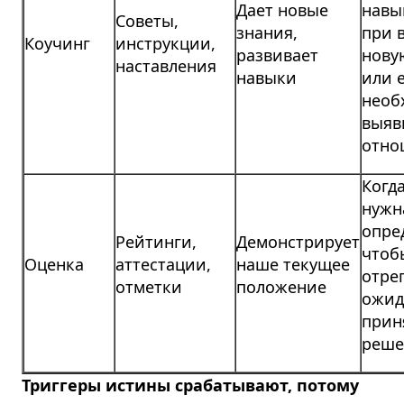
Дает новые
навы
Советы,
знания,
при 
Коучинг
инструкции,
развивает
нову
наставления
навыки
или 
необ
выяв
отно
Когд
нужн
опре
Рейтинги,
Демонстрирует
чтоб
Оценка
аттестации,
наше текущее
отре
отметки
положение
ожид
прин
реше
Триггеры истины срабатывают, потому