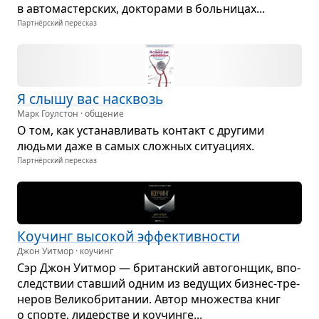
в авто­ма­стер­ских, док­то­рами в боль­ни­цах...
Партнёрский пересказ
Я слышу вас насквозь
Марк Гоулстон · общение
О том, как уста­нав­ли­вать кон­такт с дру­гими
людьми даже в самых слож­ных ситу­а­циях.
Партнёрский пересказ
Коучинг высо­кой эффек­тив­но­сти
Джон Уитмор · коучинг
Сэр Джон Уит­мор — бри­тан­ский авто­гон­щик, впо­
след­ствии став­ший одним из веду­щих биз­нес-тре­
не­ров Вели­ко­бри­та­нии. Автор мно­же­ства книг
о спорте, лидер­стве и коучинге...