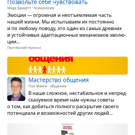
Поз­вольте себе чув­ство­вать
Марк Брэкетт · психология
Эмо­ции — огром­ная и неотъем­ле­мая часть
нашей жизни. Мы испы­ты­ваем их посто­янно
и по любому поводу, это один из самых древ­них
и устой­чи­вых адап­та­ци­он­ных меха­низ­мов эво­лю­
ции...
Партнёрский пересказ
Мастер­ство обще­ния
Пол Макги · общение
В наше слож­ное, неста­биль­ное и непред­
ска­зу­е­мое время нам нужны советы
о том, как добиться пол­ного рас­кры­тия сво­его
потен­ци­ала и воз­мож­но­стей дру­гих людей...