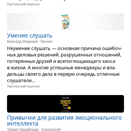
Партнёрский пересказ
Уме­ние слу­шать
Бернард Феррари · бизнес
Неуме­ние слу­шать — основ­ная при­чина оши­боч­
ных дело­вых реше­ний, раз­ру­шен­ных отно­ше­ний,
поте­рян­ных дру­зей и все­по­гло­ща­ю­щего хаоса
в жизни. А мно­гие успеш­ные мене­джеры и вла­
дельцы сво­его дела в пер­вую оче­редь отлич­ные
слу­ша­тели...
Партнёрский пересказ
При­вычки для раз­ви­тия эмо­ци­о­наль­ного
интел­лекта
Тревис Бредберри · психология