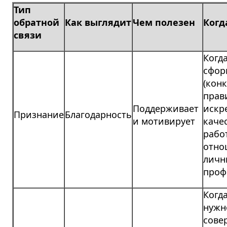
Тип
обратной
Как выглядит
Чем полезен
Когд
связи
Когд
сфор
(конк
прав
Поддерживает
искр
Признание
Благодарность
и мотивирует
каче
рабо
отно
личн
проф
Когд
нужн
сове