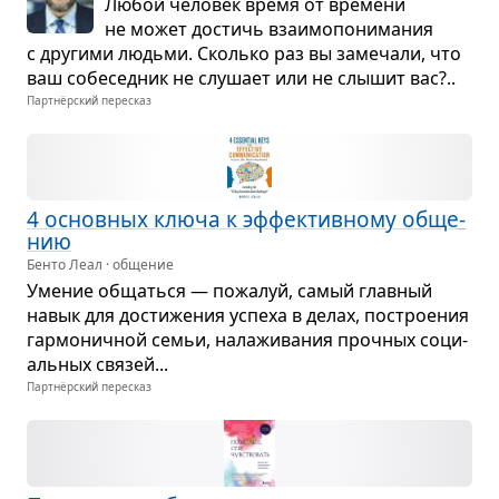
Любой чело­век время от вре­мени
не может достичь вза­и­мо­по­ни­ма­ния
с дру­гими людьми. Сколько раз вы заме­чали, что
ваш собе­сед­ник не слу­шает или не слы­шит вас?..
Партнёрский пересказ
4 основ­ных ключа к эффек­тив­ному обще­
нию
Бенто Леал · общение
Уме­ние общаться — пожа­луй, самый глав­ный
навык для дости­же­ния успеха в делах, постро­е­ния
гар­мо­нич­ной семьи, нала­жи­ва­ния проч­ных соци­
аль­ных свя­зей...
Партнёрский пересказ