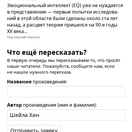
Эмо­ци­о­наль­ный интел­лект (EQ) уже не нужда­ется
в пред­став­ле­нии — пер­вые попытки иссле­до­ва­
ний в этой обла­сти были сде­ланы около ста лет
назад, а рас­цвет тео­рии при­шелся на 90‑е годы
ХХ века...
Партнёрский пересказ
Что ещё пересказать?
В первую очередь мы пересказываем то, что просят
наши читатели. Пожалуйста, сообщите нам, если
не нашли нужного пересказа.
Название
произведения:
Автор
произведения (имя и фамилия):