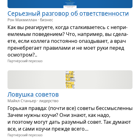
Серьез­ный раз­го­вор об ответ­ствен­но­сти
Рон Макмиллан · бизнес
Как вы реа­ги­ру­ете, когда стал­ки­ва­е­тесь с непри­
ем­ле­мым пове­де­нием? Что, напри­мер, вы сде­ла­
ете, если кол­лега посто­янно опаз­ды­вает, а врач
пре­не­бре­гает пра­ви­лами и не моет руки перед
осмот­ром?..
Партнёрский пересказ
Ловушка сове­тов
Майкл Станьер · лидерство
Горь­кая правда: (почти все) советы бес­смыс­ленны
Зачем нужны коучи? Они знают, как надо,
и поэтому могут дать разум­ный совет. Так думают
все, и сами коучи прежде всего...
Партнёрский пересказ