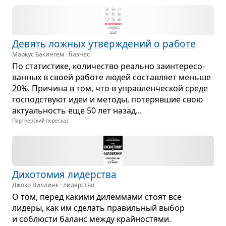
Девять лож­ных утвер­жде­ний о работе
Маркус Бакингем · бизнес
По ста­ти­стике, коли­че­ство реально заин­те­ре­со­
ван­ных в своей работе людей состав­ляет меньше
20%. При­чина в том, что в управ­лен­че­ской среде
гос­под­ствуют идеи и методы, поте­ряв­шие свою
акту­аль­ность еще 50 лет назад...
Партнёрский пересказ
Дихо­то­мия лидер­ства
Джоко Виллинк · лидерство
О том, перед какими дилем­мами стоят все
лидеры, как им сде­лать пра­виль­ный выбор
и соблю­сти баланс между крайно­стями.