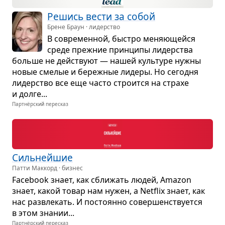
Решись вести за собой
Брене Браун · лидерство
В совре­мен­ной, быстро меня­ю­щейся
среде преж­ние прин­ципы лидер­ства
больше не действуют — нашей куль­туре нужны
новые сме­лые и береж­ные лидеры. Но сего­дня
лидер­ство все еще часто стро­ится на страхе
и долге...
Партнёрский пересказ
Силь­нейшие
Патти Маккорд · бизнес
Facebook знает, как сбли­жать людей, Amazon
знает, какой товар нам нужен, а Netflix знает, как
нас раз­вле­кать. И посто­янно совер­шен­ству­ется
в этом зна­нии...
Партнёрский пересказ