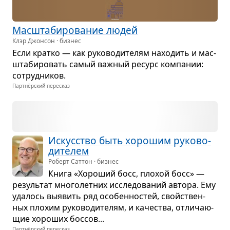
Мас­шта­би­ро­ва­ние людей
Клэр Джонсон · бизнес
Если кратко — как руко­во­ди­те­лям нахо­дить и мас­
шта­би­ро­вать самый важ­ный ресурс ком­па­нии:
сотруд­ни­ков.
Партнёрский пересказ
Искус­ство быть хоро­шим руко­во­
ди­те­лем
Роберт Саттон · бизнес
Книга «Хоро­ший босс, пло­хой босс» —
резуль­тат мно­го­лет­них иссле­до­ва­ний автора. Ему
уда­лось выявить ряд осо­бен­но­стей, свойствен­
ных пло­хим руко­во­ди­те­лям, и каче­ства, отли­ча­ю­
щие хоро­ших бос­сов...
Партнёрский пересказ