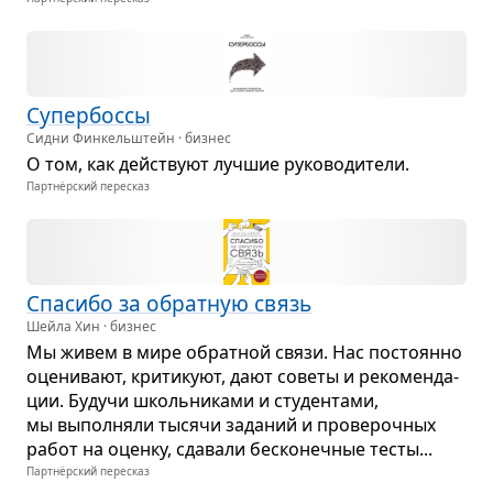
Супер­боссы
Сидни Финкельштейн · бизнес
О том, как действуют луч­шие руко­во­ди­тели.
Партнёрский пересказ
Спа­сибо за обрат­ную связь
Шейла Хин · бизнес
Мы живем в мире обрат­ной связи. Нас посто­янно
оце­ни­вают, кри­ти­куют, дают советы и реко­мен­да­
ции. Будучи школь­ни­ками и сту­ден­тами,
мы выпол­няли тысячи зада­ний и про­ве­роч­ных
работ на оценку, сда­вали бес­ко­неч­ные тесты...
Партнёрский пересказ