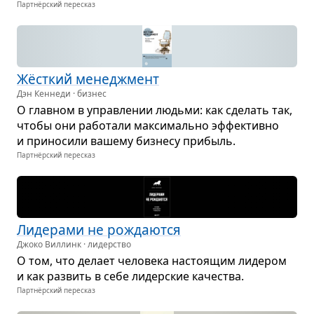
Партнёрский пересказ
Жёст­кий мене­джмент
Дэн Кеннеди · бизнес
О глав­ном в управ­ле­нии людьми: как сде­лать так,
чтобы они рабо­тали мак­си­мально эффек­тивно
и при­но­сили вашему биз­несу при­быль.
Партнёрский пересказ
Лиде­рами не рожда­ются
Джоко Виллинк · лидерство
О том, что делает чело­века насто­я­щим лиде­ром
и как раз­вить в себе лидер­ские каче­ства.
Партнёрский пересказ