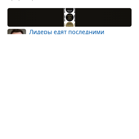
Лидеры едят послед­ними
Саймон Синек · лидерство
Лидер, по опре­де­ле­нию Джона Куинси
Адамса (6-й пре­зи­дент США (1825–1829
гг.), это тот, чьи действия «вдох­нов­ляют людей
больше меч­тать, больше учиться, делать больше
и ста­но­виться больше»...
Партнёрский пересказ
Откро­ве­ния ора­тора
Скотт Беркун · бизнес
О сове­тах опыт­ного ора­тора тем, кто высту­пает
пуб­лично.