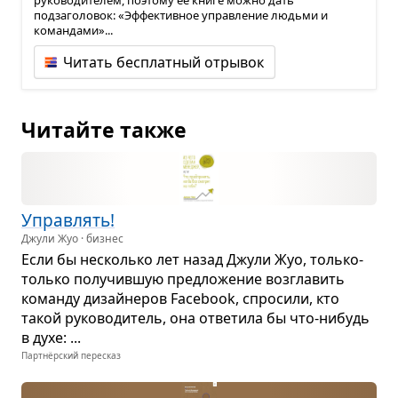
руководителем, поэтому ее книге можно дать
подзаголовок: «Эффективное управление людьми и
командами»...
Читать бесплатный отрывок
Читайте также
Управ­лять!
Джули Жуо · бизнес
Если бы несколько лет назад Джули Жуо, только-
только полу­чив­шую пред­ло­же­ние воз­гла­вить
команду дизайне­ров Facebook, спро­сили, кто
такой руко­во­ди­тель, она отве­тила бы что-нибудь
в духе: ...
Партнёрский пересказ