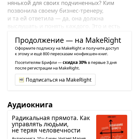
нянькой для своих подчиненных? Ким
позвонила своему бизнес-тренеру,
и та ей ответила — да, она должна
выслушать и понять каждого. Это и есть
ее работа.
Продолжение — на MakeRight
Оформите подписку на MakeRight и получите доступ
к этому и ещё 800 пересказам нонфикшен-книг.
Посетителям Брифли —
скидка 30%
в первые 3 дня
после регистрации на MakeRight.
Подписаться на MakeRight
Аудиокнига
Ради­каль­ная пря­мота. Как
управ­лять людьми,
не теряя чело­веч­но­сти
Аудиокнига. 10 ч 4 мин. Читает Мария