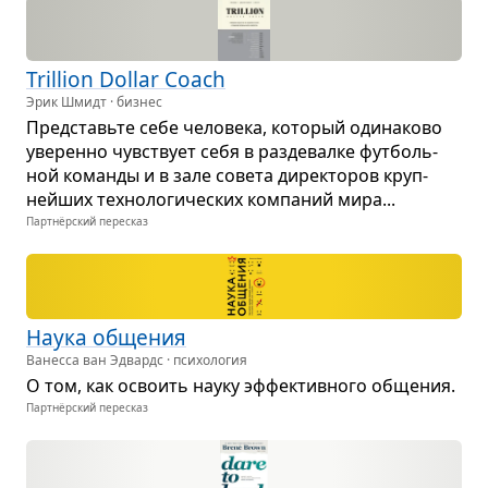
Trillion Dollar Coach
Эрик Шмидт · бизнес
Пред­ставьте себе чело­века, кото­рый оди­на­ково
уве­ренно чув­ствует себя в раз­де­валке фут­боль­
ной команды и в зале совета дирек­то­ров круп­
нейших тех­но­ло­ги­че­ских ком­па­ний мира...
Партнёрский пересказ
Наука обще­ния
Ванесса ван Эдвардс · психология
О том, как осво­ить науку эффек­тив­ного обще­ния.
Партнёрский пересказ