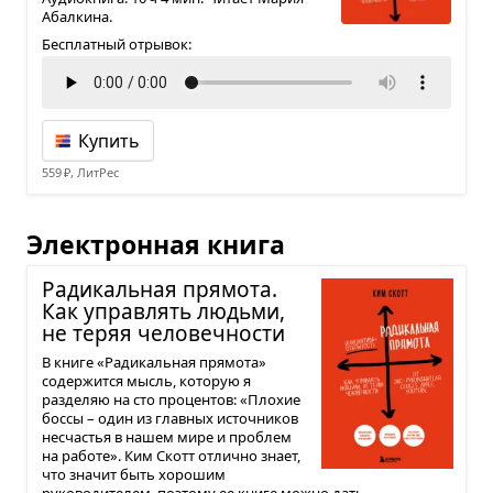
Абалкина.
Бесплатный отрывок:
Купить
559 ₽, ЛитРес
Электронная книга
Ради­каль­ная пря­мота.
Как управ­лять людьми,
не теряя чело­веч­но­сти
В книге «Радикальная прямота»
содержится мысль, которую я
разделяю на сто процентов: «Плохие
боссы – один из главных источников
несчастья в нашем мире и проблем
на работе». Ким Скотт отлично знает,
что значит быть хорошим