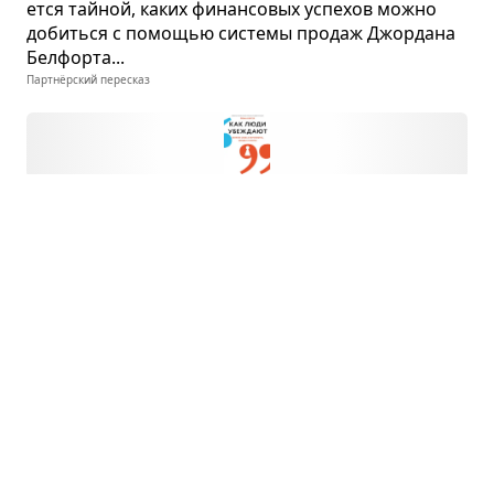
ется тай­ной, каких финан­со­вых успе­хов можно
добиться с помо­щью системы про­даж Джор­дана
Бел­форта...
Партнёрский пересказ
Скажи вол­шеб­ные слова
Йона Бергер · психология
О том, как исполь­зо­вать силу языка для вли­я­ния,
убе­жде­ния и дости­же­ния успеха в лич­ной и про­
фес­си­о­наль­ной жизни.
Партнёрский пересказ
Нейро­мар­ке­тинг в действии
Дэвид Льюис · маркетинг
О тем­ных сто­ро­нах рекламы, о том, какие уловки