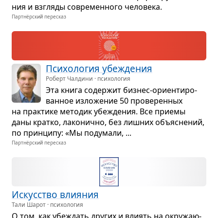
ния и взгляды совре­мен­ного чело­века.
Партнёрский пересказ
Пси­хо­ло­гия убе­жде­ния
Роберт Чалдини · психология
Эта книга содер­жит биз­нес-ори­ен­ти­ро­
ван­ное изло­же­ние 50 про­ве­рен­ных
на прак­тике мето­дик убе­жде­ния. Все при­емы
даны кратко, лако­нично, без лиш­них объ­яс­не­ний,
по прин­ципу: «Мы поду­мали, ...
Партнёрский пересказ
Искус­ство вли­я­ния
Тали Шарот · психология
О том, как убе­ждать дру­гих и вли­ять на окру­жа­ю­