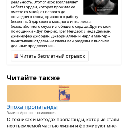
реальность. Этот список возглавляет
Бобетт Горден, которая прожила ее
вместе со мной, от первого до
последнего слова, привнося в работу
бесценный дар своего мощного интеллекта,
безошибочного слуха и любящего сердца. Другие мои
помощники – Дуг Кенрик, Грег Нейдерт, Линда Демейн,
Дженнифер Джордан, Джерри Аллен и Чарли Мангер –
вычитывали отдельные главы или разделы и вносили
дельные предложения...
Читать бесплатный отрывок
Читайте также
Эпоха про­па­ганды
Эллиот Аронсон · психология
О тех­ни­ках и мето­дах про­па­ганды, кото­рые стали
неотъем­ле­мой частью жизни и фор­ми­руют мне­