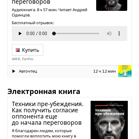
пере­го­во­ров
Аудиокнига. 8 ч 57 мин. Читает Андрей
Одинцов.
Бесплатный отрывок:
Купить
449 ₽, ЛитРес
Авточтец
ч
мин
12
12
Электронная книга
Тех­ники пре-убе­жде­ния.
Как полу­чить согла­сие
оппо­нента еще
до начала пере­го­во­ров
Я благодарен людям, которые
помогли воплотить мою книгу в