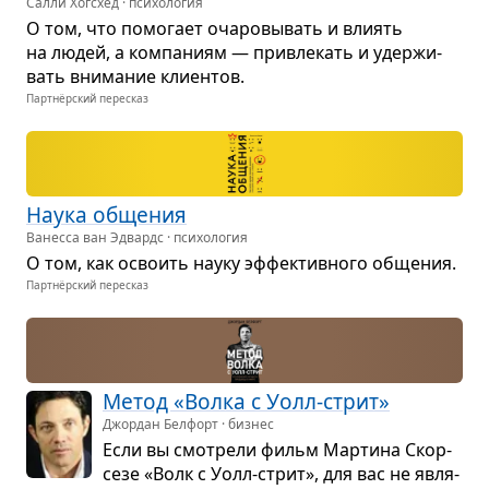
Салли Хогсхед · психология
О том, что помо­гает оча­ро­вы­вать и вли­ять
на людей, а ком­па­ниям — при­вле­кать и удер­жи­
вать вни­ма­ние кли­ен­тов.
Партнёрский пересказ
Наука обще­ния
Ванесса ван Эдвардс · психология
О том, как осво­ить науку эффек­тив­ного обще­ния.
Партнёрский пересказ
Метод «Волка с Уолл-стрит»
Джордан Белфорт · бизнес
Если вы смот­рели фильм Мар­тина Скор­
сезе «Волк с Уолл-стрит», для вас не явля­