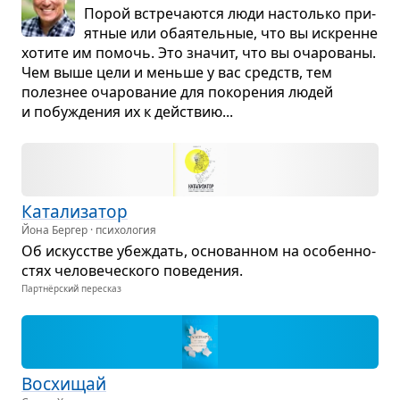
Порой встре­ча­ются люди настолько при­
ят­ные или оба­я­тель­ные, что вы искренне
хотите им помочь. Это зна­чит, что вы оча­ро­ваны.
Чем выше цели и меньше у вас средств, тем
полез­нее оча­ро­ва­ние для поко­ре­ния людей
и побу­жде­ния их к действию...
Ката­ли­за­тор
Йона Бергер · психология
Об искус­стве убе­ждать, осно­ван­ном на осо­бен­но­
стях чело­ве­че­ского пове­де­ния.
Партнёрский пересказ
Вос­хи­щай