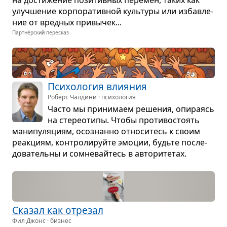
на дости­же­ние пози­тив­ных пере­мен, таких как
улуч­ше­ние кор­по­ра­тив­ной куль­туры или избав­ле­
ние от вред­ных при­вы­чек...
Партнёрский пересказ
Пси­хо­ло­гия вли­я­ния
Роберт Чалдини · психология
Часто мы при­ни­маем реше­ния, опи­ра­ясь
на сте­рео­типы. Чтобы про­ти­во­сто­ять
мани­пу­ля­циям, осо­знанно отно­си­тесь к своим
реак­циям, кон­тро­ли­руйте эмо­ции, будьте после­
до­ва­тельны и сомне­вайтесь в авто­ри­те­тах.
Ска­зал как отре­зал
Фил Джонс · бизнес