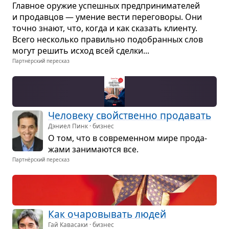
Глав­ное ору­жие успеш­ных пред­при­ни­ма­те­лей
и про­дав­цов — уме­ние вести пере­го­воры. Они
точно знают, что, когда и как ска­зать кли­енту.
Всего несколько пра­вильно подо­бран­ных слов
могут решить исход всей сделки...
Партнёрский пересказ
Чело­веку свойственно про­да­вать
Дэниел Пинк · бизнес
О том, что в совре­мен­ном мире про­да­
жами зани­ма­ются все.
Партнёрский пересказ
Как оча­ро­вы­вать людей
Гай Кавасаки · бизнес