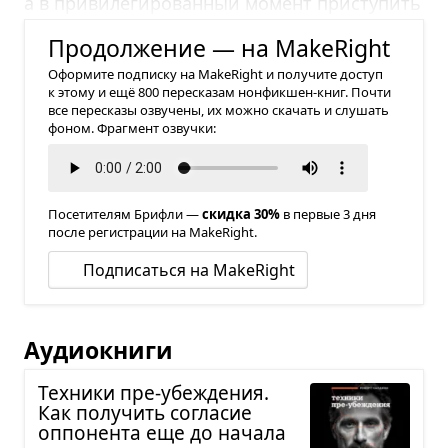
а в привилегированный момент приступить
к делу.
Продолжение — на MakeRight
Оформите подписку на MakeRight и получите доступ
к этому и ещё 800 пересказам нонфикшен-книг. Почти
все пересказы озвучены, их можно скачать и слушать
фоном. Фрагмент озвучки:
Посетителям Брифли —
скидка 30%
в первые 3 дня
после регистрации на MakeRight.
Подписаться на MakeRight
Аудиокниги
Тех­ники пре-убе­жде­ния.
Как полу­чить согла­сие
оппо­нента еще до начала