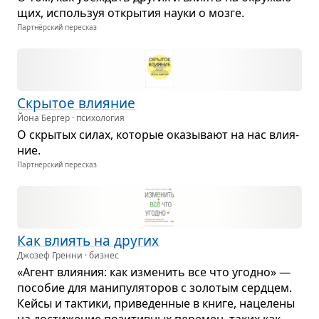
щих, исполь­зуя откры­тия науки о мозге.
Партнёрский пересказ
Скры­тое вли­я­ние
Йона Бергер · психология
О скры­тых силах, кото­рые ока­зы­вают на нас вли­я­
ние.
Партнёрский пересказ
Как вли­ять на дру­гих
Джозеф Гренни · бизнес
«Агент вли­я­ния: как изме­нить все что угодно» —
посо­бие для мани­пу­ля­то­ров с золо­тым серд­цем.
Кейсы и так­тики, при­ве­ден­ные в книге, наце­лены