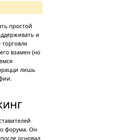
ать простой
оддерживать и
е торговля
его взамен (но
аемся
еррацци лишь
фии.
кинг
ставителей
о форума. Он
 после основал