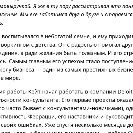
мовыручкой. Я же в ту пору рассматривал это по
лижнем. Мы все заботимся друг о друге и стараемс
ь.
 воспитывался в небогатой семье, и ему приходи
воркингом с детства. Он с радостью помогал дру
ждения, а ради желания быть полезным. И его ст
сь. Самым главным его успехом стало поступлени
колу бизнеса — один из самых престижных бизне
в мире.
я работы Кейт начал работать в компании Deloit
олжности консультанта. Его первые проекты оказа
о часто бывает с консультантами-новичками), од
активность Феррацци, его наставники и руководи
 своих ошибках. Уже спустя несколько месяцев д