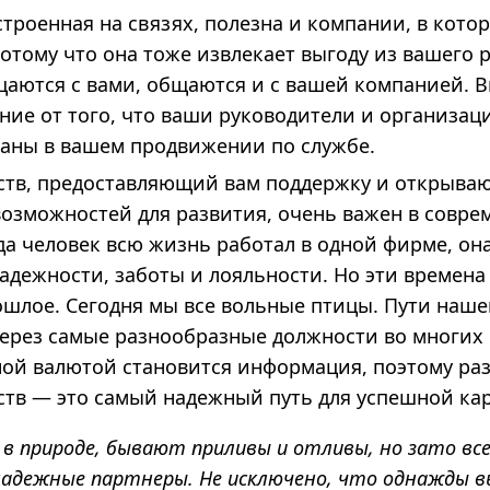
строенная на связях, полезна и компании, в кото
потому что она тоже извлекает выгоду из вашего 
аются с вами, общаются и с вашей компанией. В
ние от того, что ваши руководители и организац
аны в вашем продвижении по службе.
мств, предоставляющий вам поддержку и открыв
озможностей для развития, очень важен в совре
да человек всю жизнь работал в одной фирме, она
дежности, заботы и лояльности. Но эти времена
ошлое. Сегодня мы все вольные птицы. Пути наш
ерез самые разнообразные должности во многих
ой валютой становится информация, поэтому ра
ств — это самый надежный путь для успешной ка
 и в природе, бывают приливы и отливы, но зато в
надежные партнеры. Не исключено, что однажды в