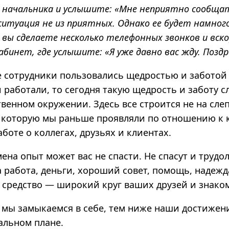
о начальника и услышите: «Мне неприятно сообщат
, ситуация не из приятных. Однако ее будет намног
 вы сделаете несколько телефонных звонков и вско
абинет, где услышите: «Я уже давно вас жду. Поздр
 сотрудники пользовались щедростью и заботой
 работали, то сегодня такую щедрость и заботу сл
венном окружении. Здесь все строится не на сле
 которую мы раньше проявляли по отношению к 
боте о коллегах, друзьях и клиентах.
ена опыт может вас не спасти. Не спасут и трудо
 работа, деньги, хороший совет, помощь, надежда
 средство — широкий круг ваших друзей и знако
мы замыкаемся в себе, тем ниже наши достижен
альном плане.