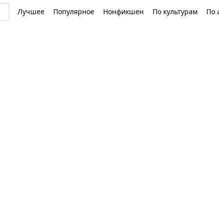
Лучшее
Популярное
Нонфикшен
По культурам
По 