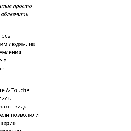
нятие просто
я облегчить
лось
гим людям, не
ремления
е в
с-
te & Touche
лись
нако, видя
тели позволили
оверие