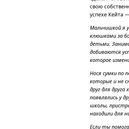
свою собственн
успехе Кейта —
Мальчишкой я у
клюшками за бо
детьми. Занима
добиваются усп
которое измени
Нося сумки по 
которые и не с
друг для друга
появлялись у д
школы, пристра
находили для н
Если ты помога