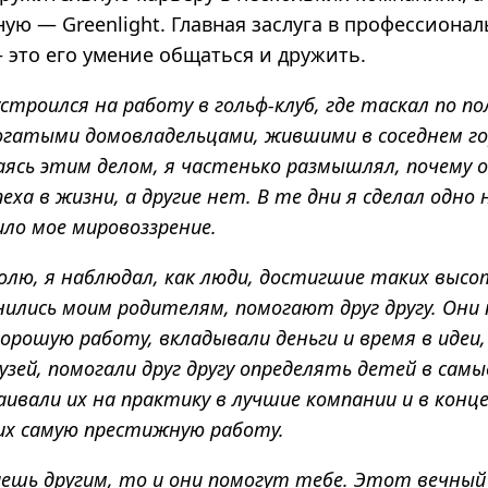
ую — Greenlight. Главная заслуга в профессиона
 это его умение общаться и дружить.
строился на работу в гольф-клуб, где таскал по по
гатыми домовладельцами, жившими в соседнем гор
ясь этим делом, я частенько размышлял, почему 
еха в жизни, а другие нет. В те дни я сделал одно
ло мое мировоззрение.
полю, я наблюдал, как люди, достигшие таких высо
нились моим родителям, помогают друг другу. Они
 хорошую работу, вкладывали деньги и время в идеи
рузей, помогали друг другу определять детей в сам
ивали их на практику в лучшие компании и в конц
их самую престижную работу.
ешь другим, то и они помогут тебе. Этот вечный