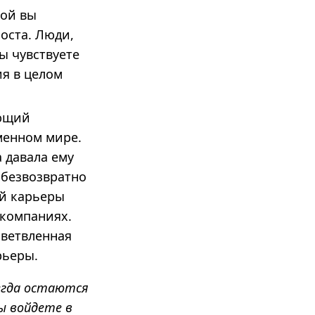
рой вы
роста. Люди,
ы чувствуете
ия в целом
ающий
менном мире.
 давала ему
 безвозвратно
ей карьеры
 компаниях.
зветвленная
рьеры.
сегда остаются
ы войдете в