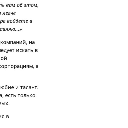
ь вам об этом,
о легче
ре войдете в
авляю...»
 компаний, на
едует искать в
пой
корпорациям, а
любие и талант.
, есть только
мых.
ия в