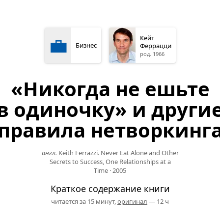
💼
Кейт
Бизнес
Феррацци
род. 1966
«Никогда не ешьте
в одиночку» и други
правила нетворкинг
англ.
Keith Ferrazzi. Never Eat Alone and Other
Secrets to Success, One Relationships at a
Time
·
2005
Краткое содержание книги
читается за 15 минут,
оригинал
— 12 ч