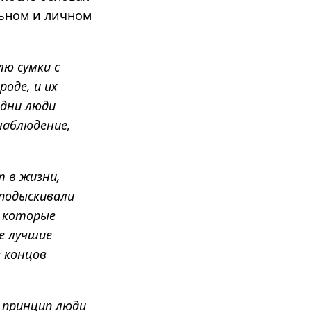
льном и личном
лю сумки с
оде, и их
одни люди
 наблюдение,
т в жизни,
 подыскивали
, которые
ые лучшие
е концов
 принцип люди