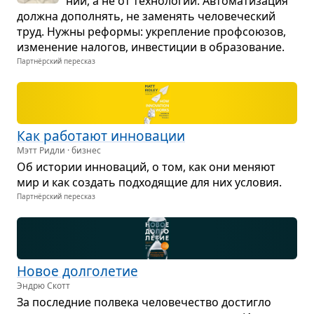
ний, а не от тех­но­ло­гий. Авто­ма­ти­за­ция
должна допол­нять, не заме­нять чело­ве­че­ский
труд. Нужны реформы: укреп­ле­ние проф­со­ю­зов,
изме­не­ние нало­гов, инве­сти­ции в обра­зо­ва­ние.
Партнёрский пересказ
Как рабо­тают инно­ва­ции
Мэтт Ридли · бизнес
Об исто­рии инно­ва­ций, о том, как они меняют
мир и как создать под­хо­дя­щие для них усло­вия.
Партнёрский пересказ
Новое дол­го­ле­тие
Эндрю Скотт
За послед­ние пол­века чело­ве­че­ство достигло