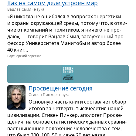
Как на самом деле устроен мир
Вацлав Смил · наука
«Я нико­гда не оши­бался в вопро­сах энер­ге­тики
и охраны окру­жа­ю­щей среды, потому что, в отли­
чие от ком­па­ний и поли­ти­ков, я ничего не про­
даю», — гово­рит Вац­лав Смил, заслу­жен­ный про­
фес­сор Уни­вер­си­тета Мани­тобы и автор более
40 книг...
Партнёрский пересказ
Про­све­ще­ние сего­дня
Стивен Пинкер · наука
Основ­ную часть книги состав­ляет обзор
ито­гов за чет­верть тыся­че­ле­тия нашей
циви­ли­за­ции. Сти­вен Пин­кер, апо­ло­гет Про­све­
ще­ния, на основе ста­ти­сти­че­ских дан­ных срав­ни­
вает нынеш­нее поло­же­ние чело­ве­че­ства с тем,
что было 200, 100, 50 и даже 20 лет назад...