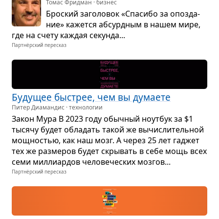
Томас Фридман · бизнес
Брос­кий заго­ло­вок «Спа­сибо за опоз­да­
ние» кажется абсурд­ным в нашем мире,
где на счету каж­дая секунда...
Партнёрский пересказ
Буду­щее быстрее, чем вы дума­ете
Питер Диамандис · технологии
Закон Мура В 2023 году обыч­ный ноут­бук за $1
тысячу будет обла­дать такой же вычис­ли­тель­ной
мощ­но­стью, как наш мозг. А через 25 лет гаджет
тех же раз­ме­ров будет скры­вать в себе мощь всех
семи мил­ли­ар­дов чело­ве­че­ских моз­гов...
Партнёрский пересказ