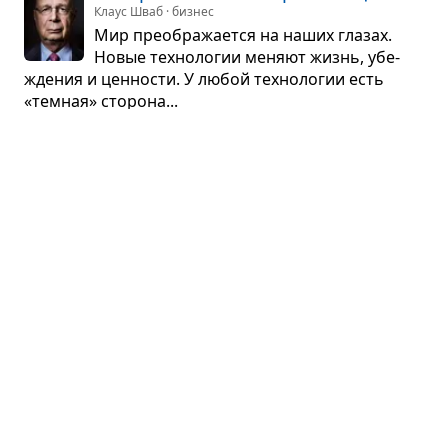
Клаус Шваб · бизнес
Мир пре­об­ра­жа­ется на наших гла­зах.
Новые тех­но­ло­гии меняют жизнь, убе­
жде­ния и цен­но­сти. У любой тех­но­ло­гии есть
«тем­ная» сто­рона...
Партнёрский пересказ
На грани фола
Билл Маккиббен · наука
О том, чем гро­зит чело­ве­че­ству без­дум­ная экс­
плу­а­та­ция при­род­ных ресур­сов пла­неты, и о том,
что мы, воз­можно, уже про­шли точку невоз­врата.
Партнёрский пересказ
От микро­ор­га­низ­мов до мега­по­ли­сов