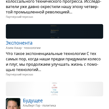
колос­саль­ного тех­ни­че­ского про­гресса. Иссле­до­
ва­тели уже давно окре­стили нашу эпоху чет­вер­
той про­мыш­лен­ной рево­лю­цией...
Партнёрский пересказ
Экс­по­нента
Азим Ажар · технологии
Что такое экс­по­нен­ци­аль­ные тех­но­ло­гии С тех
самых пор, когда наши предки при­ду­мали колесо
и плуг, мы про­дол­жаем улуч­шать жизнь с помо­
щью тех­но­ло­гий...
Партнёрский пересказ
Буду­щее
Альберт Гор · политика