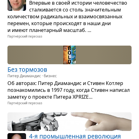
Впер­вые в своей исто­рии чело­ве­че­ство
стал­ки­ва­ется со столь зна­чи­тель­ным
коли­че­ством ради­каль­ных и вза­и­мо­свя­зан­ных
пере­мен, кото­рые про­ис­хо­дят в наши дни
и имеют пла­не­тар­ный мас­штаб. ...
Партнёрский пересказ
Без тор­мо­зов
Питер Диамандис · бизнес
Об авто­рах: Питер Диа­ман­дис и Сти­вен Кот­лер
позна­ко­ми­лись в 1997 году, когда Сти­вен напи­сал
заметку о про­екте Питера XPRIZE...
Партнёрский пересказ
4-я про­мыш­лен­ная рево­лю­ция