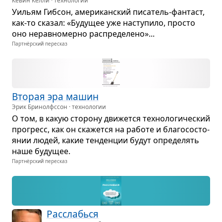
Кевин Келли · технологии
Уильям Гиб­сон, аме­ри­кан­ский писа­тель-фан­таст,
как-то ска­зал: «Буду­щее уже насту­пило, про­сто
оно нерав­но­мерно рас­пре­де­лено»...
Партнёрский пересказ
Вто­рая эра машин
Эрик Бринолфссон · технологии
О том, в какую сто­рону дви­жется тех­но­ло­ги­че­ский
про­гресс, как он ска­жется на работе и бла­го­со­сто­
я­нии людей, какие тен­ден­ции будут опре­де­лять
наше буду­щее.
Партнёрский пересказ
Рас­слабься