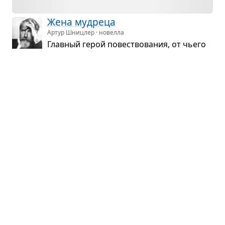
Жена муд­реца
Артур Шницлер · новелла
Глав­ный герой повест­во­ва­ния, от чьего
имени ведётся рас­сказ, при­ез­жает
на мор­ской курорт с наме­ре­нием остаться там
надолго и сполна насла­диться желан­ным
покоем...
Евге­ний Оне­гин. Глава 8
🙅🏻‍♀️
Александр Пушкин · глава
После дуэли дво­ря­нин отпра­вился в путе­
ше­ствие. Вер­нув­шись, он встре­тил
отверг­ну­тую им девушку, став­шую женой князя,
и влю­бился в неё. Девушка отвергла все его уха­
жи­ва­ния и сохра­нила вер­ность мужу.