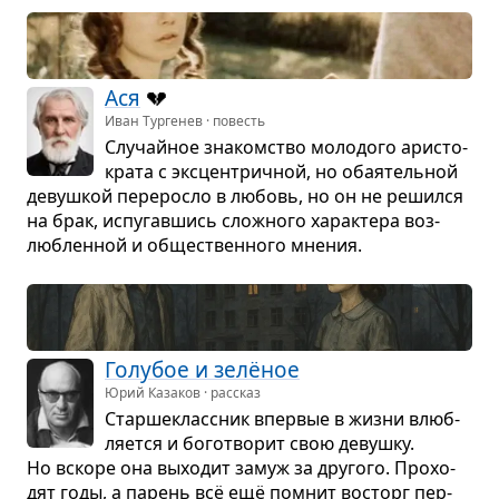
Ася
💔
Иван Тургенев · повесть
Слу­чайное зна­ком­ство моло­дого ари­сто­
крата с экс­цен­трич­ной, но оба­я­тель­ной
девуш­кой пере­росло в любовь, но он не решился
на брак, испу­гав­шись слож­ного харак­тера воз­
люб­лен­ной и обще­ствен­ного мне­ния.
Голу­бое и зелёное
Юрий Казаков · рассказ
Стар­ше­класс­ник впер­вые в жизни влюб­
ля­ется и бого­тво­рит свою девушку.
Но вскоре она выхо­дит замуж за дру­гого. Про­хо­
дят годы, а парень всё ещё помнит вос­торг пер­