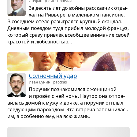
Стефан Цвейг · новелла
За десять лет до войны рас­сказ­чик отды­
хал на Ривьере, в малень­ком пан­си­оне.
В сосед­нем отеле разы­грался круп­ный скан­дал.
Днев­ным поез­дом туда при­был моло­дой фран­цуз,
кото­рый сразу при­влёк все­об­щее вни­ма­ние своей
кра­со­той и любез­но­стью...
Сол­неч­ный удар
Иван Бунин · рассказ
Пору­чик позна­ко­мился с жен­щи­ной
и провёл с ней ночь. Наутро она отпра­
ви­лась домой к мужу и дочке, а пору­чик отплыл
сле­ду­ю­щим паро­хо­дом. Эта встреча запо­мни­лась
им, а осо­бенно ему, на всю жизнь.