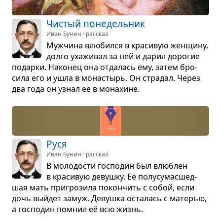
Чистый поне­дель­ник
Иван Бунин · рассказ
Муж­чина влю­бился в кра­си­вую жен­щину,
долго уха­жи­вал за ней и дарил доро­гие
подарки. Нако­нец она отда­лась ему, затем бро­
сила его и ушла в мона­стырь. Он стра­дал. Через
два года он узнал её в мона­хине.
Руся
Иван Бунин · рассказ
В моло­до­сти гос­по­дин был влю­блён
в кра­си­вую девушку. Её полу­су­ма­с­шед­
шая мать при­гро­зила покон­чить с собой, если
дочь выйдет замуж. Девушка оста­лась с мате­рью,
а гос­по­дин помнил её всю жизнь.