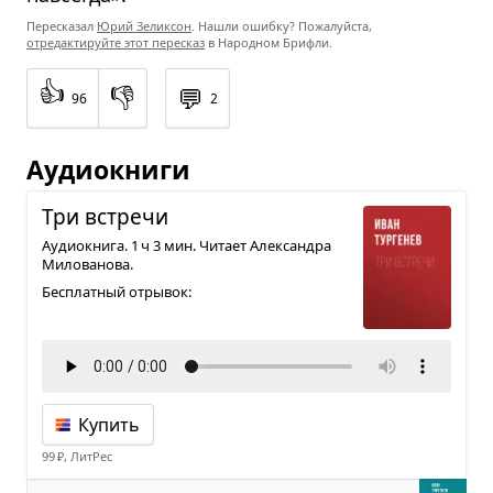
Пересказал
Юрий Зеликсон
. Нашли ошибку? Пожалуйста,
отредактируйте этот пересказ
в Народном Брифли.
👍
👎
💬
96
2
Аудиокниги
Три встречи
Аудиокнига. 1 ч 3 мин. Читает Александра
Милованова.
Бесплатный отрывок:
Купить
99 ₽, ЛитРес