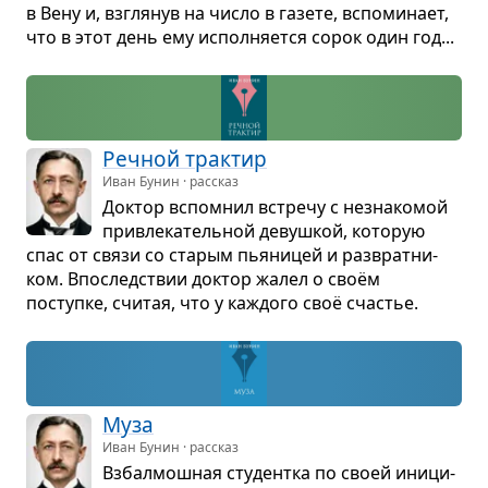
в Вену и, взгля­нув на число в газете, вспо­ми­нает,
что в этот день ему испол­ня­ется сорок один год...
Реч­ной трак­тир
Иван Бунин · рассказ
Док­тор вспо­мнил встречу с незна­ко­мой
при­вле­ка­тель­ной девуш­кой, кото­рую
спас от связи со ста­рым пья­ни­цей и раз­врат­ни­
ком. Впо­след­ствии док­тор жалел о своём
поступке, счи­тая, что у каж­дого своё сча­стье.
Муза
Иван Бунин · рассказ
Взбал­мош­ная сту­дентка по своей ини­ци­