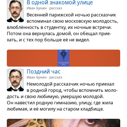
В одной зна­ко­мой улице
Иван Бунин · рассказ
Весен­ней париж­ской ночью рас­сказ­чик
вспо­ми­нал свою москов­скую моло­дость,
влю­блён­ность в сту­дентку, их ноч­ные встречи.
Потом она вер­ну­лась домой, он обе­щал при­е­
хать, и с тех пор больше её не видел.
Позд­ний час
Иван Бунин · рассказ
Немо­ло­дой рас­сказ­чик ночью при­е­хал
в род­ной город, чтобы вспо­мнить моло­
дость и свою люби­мую, умер­шую моло­дой.
Он наве­стил род­ную гим­на­зию, улицу, где жила
люби­мая, и её могилу на ста­ром клад­бище.