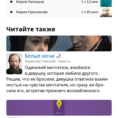
Мария Лапицкая
ч
мин
1
12
Мария Герасимова
ч
мин
1
05
Читайте также
Белые ночи
🌙
Фёдор Достоевский · повесть
Оди­но­кий меч­та­тель влю­бился
в девушку, кото­рая любила дру­гого.
Решив, что её бро­сили, девушка отве­тила вза­им­
но­стью на чув­ства меч­та­теля, но сразу же бро­
сила его, встре­тив преж­него воз­люб­лен­ного.