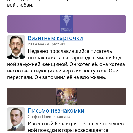
вой любви.
Визит­ные кар­точки
Иван Бунин · рассказ
Недавно про­сла­вив­шийся писа­тель
позна­ко­мился на паро­ходе с милой бед­
ной замуж­ней жен­щи­ной. Он хотел её, она хотела
несо­от­вет­ству­ю­щих ей дерз­ких поступ­ков. Они
пере­спали. Он запо­мнил её на всю жизнь.
Письмо незна­комки
Стефан Цвейг · новелла
Извест­ный бел­ле­трист Р. после трех­днев­
ной поездки в горы воз­вра­ща­ется