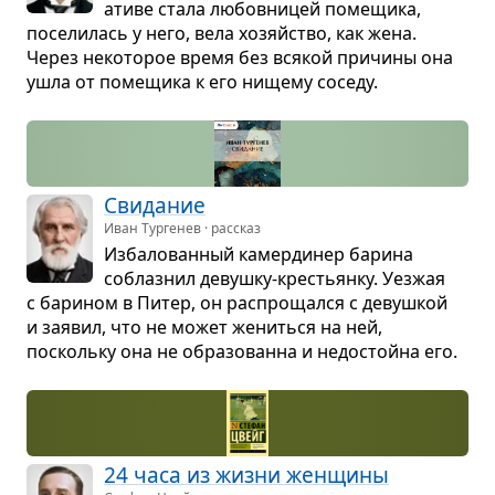
а­тиве стала любов­ни­цей поме­щика,
посе­ли­лась у него, вела хозяйство, как жена.
Через неко­то­рое время без вся­кой при­чины она
ушла от поме­щика к его нищему соседу.
Сви­да­ние
Иван Тургенев · рассказ
Изба­ло­ван­ный камер­ди­нер барина
соблаз­нил девушку-кре­стьянку. Уез­жая
с бари­ном в Питер, он рас­про­щался с девуш­кой
и заявил, что не может жениться на ней,
поскольку она не обра­зо­ванна и недо­стойна его.
24 часа из жизни жен­щины